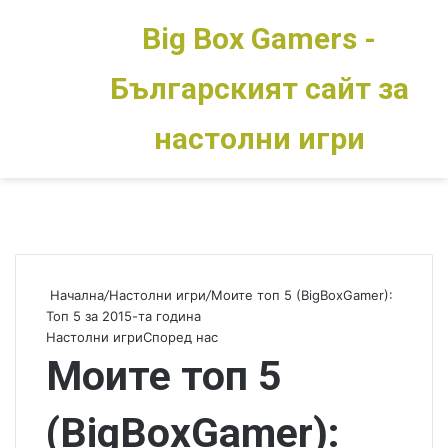
Big Box Gamers -
Българският сайт за
Меню
Switch skin
настолни игри
Начална
/
Настолни игри
/
Моите топ 5 (BigBoxGamer):
Топ 5 за 2015-та година
Настолни игри
Според нас
Моите топ 5
(BigBoxGamer):