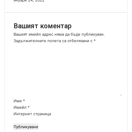
януари 24, 2022
л
з
и
с
с
п
т
о
Вашият коментар
е
й
Вашият имейл адрес няма да бъде публикуван.
о
л
Задължителните полета са отбелязани с
*
т
е
К
с
р
о
е
и
б
м
е
е
с
н
и
т
?
а
р
:
Име
*
*
Имейл
*
Интернет страница