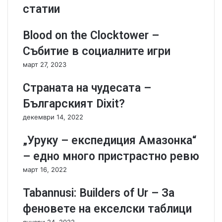
и
h
статии
е
o
г
b
е
i
Blood on the Clocktower –
р
a
Събитие в социалните игри
о
E
й
s
март 27, 2023
#
c
4
a
Страната на чудесата –
-
p
Българският Dixit?
А
e
в
R
декември 14, 2022
и
o
е
o
„Уруку – експедиция Амазонка“
п
m
– едно много пристрастно ревю
о
-
-
Р
март 16, 2022
с
е
и
в
Tabannusi: Builders of Ur – За
л
ю
феновете на екселски таблици
н
б
и
е