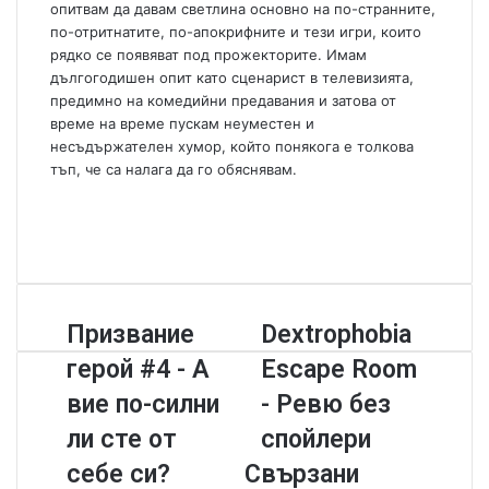
опитвам да давам светлина основно на по-странните,
по-отритнатите, по-апокрифните и тези игри, които
рядко се появяват под прожекторите. Имам
дългогодишен опит като сценарист в телевизията,
предимно на комедийни предавания и затова от
време на време пускам неуместен и
несъдържателен хумор, който понякога е толкова
тъп, че са налага да го обяснявам.
W
e
F
b
a
Y
s
c
o
i
e
u
t
b
T
П
Призвание
D
Dextrophobia
e
o
u
р
e
o
b
герой #4 - А
Escape Room
и
x
k
e
з
t
вие по-силни
- Ревю без
в
r
ли сте от
спойлери
а
o
н
p
себе си?
Свързани