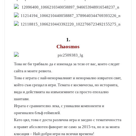
1.
Chaosmos
Това не би трябвало да е изненада за тези от вас, които следят
сайта и моите ревюта.
Това е играта с най-ненормалният и ненормално извратен свят,
който съм срещал в игри. Темата е космическа, но историята,
вида и действията на извънземните са просто епохално
шантави.
Играта е сравнително лека, с уникални компоненти и
оригинален блъф геймплей.
Като цял, това е доста различна игра и заедно с тематичността
я правят абсолютен фаворит не само за 2015-та, но и за моята
класация – Най-добри игри на всички времена!