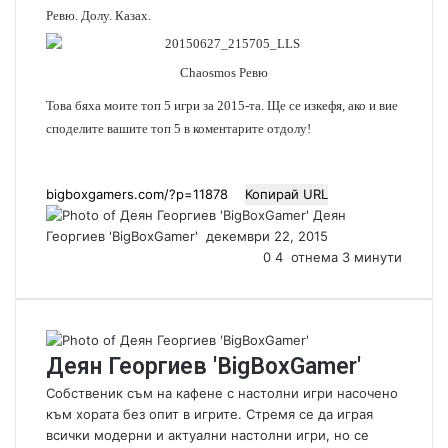
Ревю. Долу. Казах.
Chaosmos Ревю
Това бяха моите топ 5 игри за 2015-та. Ще се изкефя, ако и вие
споделите вашите топ 5 в коментарите отдолу!
Копирай URL
Деян
Георгиев 'BigBoxGamer'
S
декември 22, 2015
e
0
4
отнема 3 минути
n
d
a
n
Деян Георгиев 'BigBoxGamer'
e
m
Собственик съм на кафене с настолни игри насочено
a
към хората без опит в игрите. Стремя се да играя
i
всички модерни и актуални настолни игри, но се
l