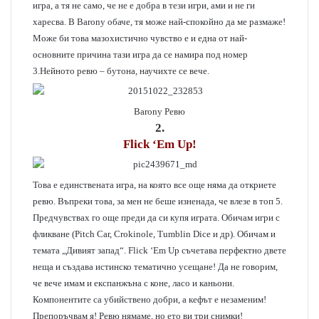
игра, а тя не само, че не е добра в тези игри, ами и не ги
харесва. В Barony обаче, тя може най-спокойно да ме размаже!
Може би това мазохистично чувство е и една от най-
основните причина тази игра да се намира под номер
3.Нейното ревю – бутона, научихте се вече.
Barony Ревю
2.
Flick ‘Em Up!
Това е единствената игра, на която все още няма да откриете
ревю. Въпреки това, за мен не беше изненада, че влезе в топ 5.
Предчувствах го още преди да си купя играта. Обичам игри с
фликване (Pitch Car, Crokinole, Tumblin Dice и др). Обичам и
темата „Дивият запад“. Flick ‘Em Up съчетава перфектно двете
неща и създава истинско тематично усещане! Да не говорим,
че вече имам и експанжъна с коне, ласо и каньони.
Компонентите са убийствено добри, а кефът е незаменим!
Препоръчвам я! Ревю нямаме, но ето ви три снимки!