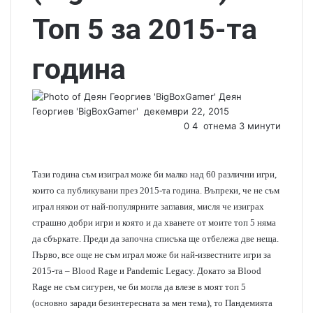
Топ 5 за 2015-та
година
Деян
Георгиев 'BigBoxGamer'
S
декември 22, 2015
e
0
4
отнема 3 минути
n
d
a
Тази година съм изиграл може би малко над 60 различни игри,
n
които са публикувани през 2015-та година. Въпреки, че не съм
e
играл някои от най-популярните заглавия, мисля че изиграх
m
страшно добри игри и която и да хванете от моите топ 5 няма
a
да сбъркате. Преди да започна списъка ще отбележа две неща.
i
Първо, все още не съм играл може би най-известните игри за
l
2015-та – Blood Rage и Pandemic Legacy. Докато за Blood
Rage не съм сигурен, че би могла да влезе в моят топ 5
(основно заради безинтересната за мен тема), то Пандемията