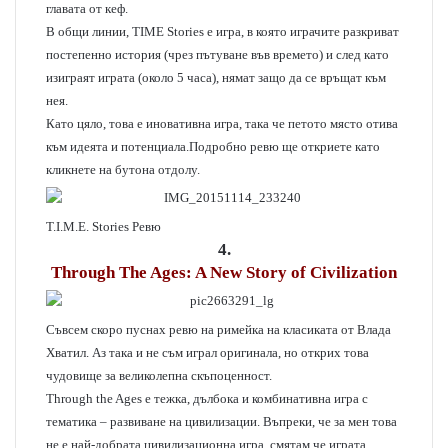
главата от кеф.
В общи линии, TIME Stories е игра, в която играчите разкриват
постепенно история (чрез пътуване във времето) и след като
изиграят играта (около 5 часа), нямат защо да се връщат към
нея.
Като цяло, това е иновативна игра, така че петото място отива
към идеята и потенциала.Подробно ревю ще откриете като
кликнете на бутона отдолу.
T.I.M.E. Stories Ревю
4.
Through The Ages: A New Story of Civilization
Съвсем скоро пуснах ревю на римейка на класиката от Влада
Хватил. Аз така и не съм играл оригинала, но открих това
чудовище за великолепна скъпоценност.
Through the Ages е тежка, дълбока и комбинативна игра с
тематика – развиване на цивилизации. Въпреки, че за мен това
не е най-добрата цивилизационна игра, смятам че играта