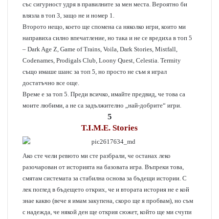
със сигурност удря в правилните за мен места. Вероятно би
влязла в топ 3, защо не и номер 1.
Второто нещо, което ще спомена са няколко игри, които ми
направиха силно впечатление, но така и не се вредиха в топ 5
– Dark Age Z, Game of Trains, Voila, Dark Stories, Mistfall,
Codenames, Prodigals Club, Loony Quest, Celestia. Termity
също имаше шанс за топ 5, но просто не съм я играл
достатъчно все още.
Време е за топ 5. Преди всичко, имайте предвид, че това са
моите любими, а не са задължително „най-добрите“ игри.
5
T.I.M.E. Stories
Ако сте чели ревюто ми сте разбрали, че останах леко
разочарован от историята на базовата игра. Въпреки това,
смятам системата за стабилна основа за бъдещи истории. С
лек поглед в бъдещето открих, че и втората история не е кой
знае какво (вече я имам закупена, скоро ще я пробвам), но съм
с надежда, че някой ден ще открия сюжет, който ще ми счупи