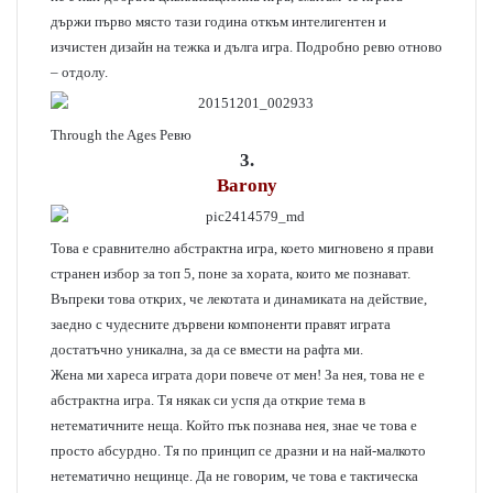
държи първо място тази година откъм интелигентен и
изчистен дизайн на тежка и дълга игра. Подробно ревю отново
– отдолу.
Through the Ages Ревю
3.
Barony
Това е сравнително абстрактна игра, което мигновено я прави
странен избор за топ 5, поне за хората, които ме познават.
Въпреки това открих, че лекотата и динамиката на действие,
заедно с чудесните дървени компоненти правят играта
достатъчно уникална, за да се вмести на рафта ми.
Жена ми хареса играта дори повече от мен! За нея, това не е
абстрактна игра. Тя някак си успя да открие тема в
нетематичните неща. Който пък познава нея, знае че това е
просто абсурдно. Тя по принцип се дразни и на най-малкото
нетематично нещинце. Да не говорим, че това е тактическа