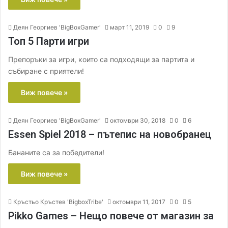
Деян Георгиев 'BigBoxGamer'
март 11, 2019
0
9
Топ 5 Парти игри
Препоръки за игри, които са подходящи за партита и
събиране с приятели!
Виж повече »
Деян Георгиев 'BigBoxGamer'
октомври 30, 2018
0
6
Essen Spiel 2018 – пътепис на новобранец
Бананите са за победители!
Виж повече »
Кръстьо Кръстев 'BigboxTribe'
октомври 11, 2017
0
5
Pikko Games – Нещо повече от магазин за