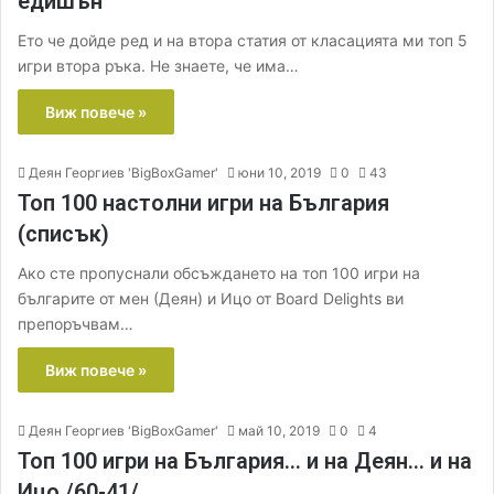
едишън
Ето че дойде ред и на втора статия от класацията ми топ 5
игри втора ръка. Не знаете, че има…
Виж повече »
Деян Георгиев 'BigBoxGamer'
юни 10, 2019
0
43
Топ 100 настолни игри на България
(списък)
Ако сте пропуснали обсъждането на топ 100 игри на
българите от мен (Деян) и Ицо от Board Delights ви
препоръчвам…
Виж повече »
Деян Георгиев 'BigBoxGamer'
май 10, 2019
0
4
Топ 100 игри на България… и на Деян… и на
Ицо /60-41/