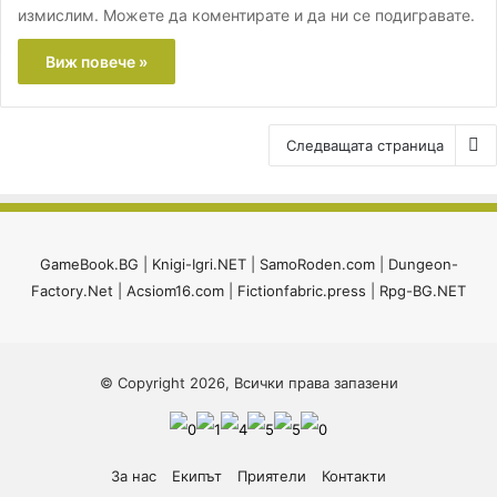
измислим. Можете да коментирате и да ни се подигравате.
Виж повече »
Следващата страница
GameBook.BG
|
Knigi-Igri.NET
|
SamoRoden.com
|
Dungeon-
Factory.Net
|
Acsiom16.com
|
Fictionfabric.press
|
Rpg-BG.NET
© Copyright 2026, Всички права запазени
За нас
Екипът
Приятели
Контакти