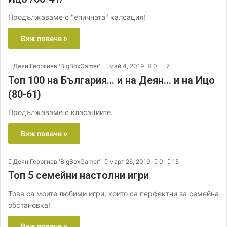
Продължаваме с "епичната" калсация!
Виж повече »
Деян Георгиев 'BigBoxGamer'
май 4, 2019
0
7
Топ 100 на България… и на Деян… и на Ицо
(80-61)
Продължаваме с класациите.
Виж повече »
Деян Георгиев 'BigBoxGamer'
март 26, 2019
0
15
Топ 5 семейни настолни игри
Това са моите любими игри, които са перфектни за семейна
обстановка!
Виж повече »