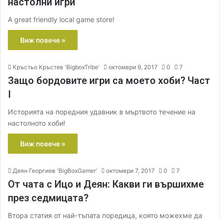
настолни игри
A great friendly local game store!
Виж повече »
Кръстьо Кръстев 'BigboxTribe'
октомври 9, 2017
0
7
Защо бордовите игри са моето хоби? Част
I
Историята на поредния удавник в мъртвото течение на
настолното хоби!
Виж повече »
Деян Георгиев 'BigBoxGamer'
октомври 7, 2017
0
7
От чата с Ицо и Деян: Какви ги вършихме
през седмицата?
Втора статия от най-тъпата поредица, която можехме да