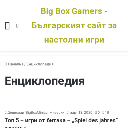
Big Box Gamers -
Българският сайт за
Меню
Switch skin
настолни игри
Начална
/
Енциклопедия
Енциклопедия
Денислав 'BigBoxMiniac' Миевски
март 18, 2020
0
16
Топ 5 – игри от битака – „Spiel des jahres“