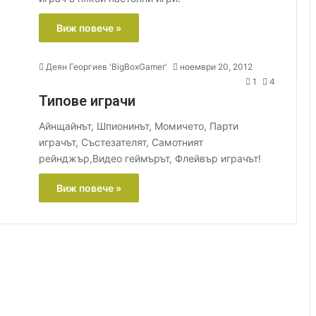
Виж повече »
Деян Георгиев 'BigBoxGamer'
ноември 20, 2012
1
4
Типове играчи
Айнщайнът, Шпионинът, Момичето, Парти
играчът, Състезателят, Самотният
рейнджър,Видео геймърът, Флейвър играчът!
Виж повече »