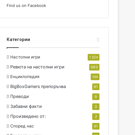
Find us on Facebook
Категории
Настолни игри
1 324
Ревюта на настолни игри
983
Енциклопедия
144
BigBoxGamers препоръчва
91
Преводи
9
Забавни факти
3
Произведено от:
2
Според нас
61