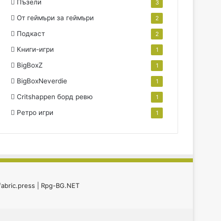
Пъзели
3
От геймъри за геймъри
2
Подкаст
2
Книги-игри
1
BigBoxZ
1
BigBoxNeverdie
1
Critshappen борд ревю
1
Ретро игри
1
fabric.press
|
Rpg-BG.NET