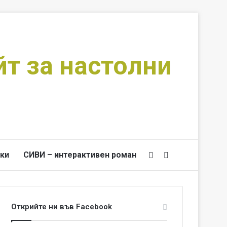
йт за настолни
ки
СИВИ – интерактивен роман
Switch skin
Търси за
Открийте ни във Facebook