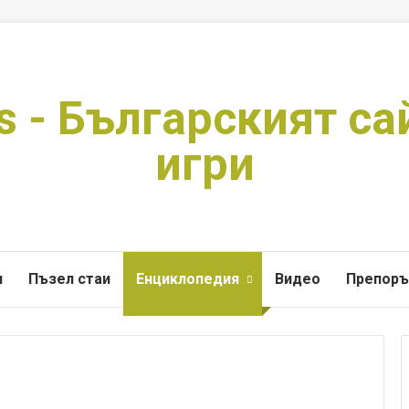
s - Българският са
игри
и
Пъзел стаи
Енциклопедия
Видео
Препоръ