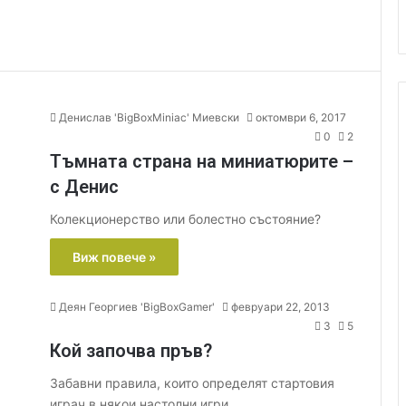
Денислав 'BigBoxMiniac' Миевски
октомври 6, 2017
0
2
Тъмната страна на миниатюрите –
с Денис
Колекционерство или болестно състояние?
Виж повече »
Деян Георгиев 'BigBoxGamer'
февруари 22, 2013
3
5
Кой започва пръв?
Забавни правила, които определят стартовия
играч в някои настолни игри.