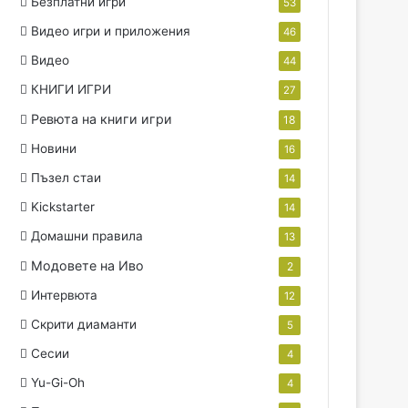
Безплатни игри
53
Видео игри и приложения
46
Видео
44
КНИГИ ИГРИ
27
Ревюта на книги игри
18
Новини
16
Пъзел стаи
14
Kickstarter
14
Домашни правила
13
Модовете на Иво
2
Интервюта
12
Скрити диаманти
5
Сесии
4
Yu-Gi-Oh
4