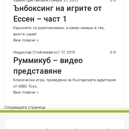
Камен Цветанов
октомври 27, 2015
0
6
Ънбоксинг на игрите от
Ессен – част 1
Кашоните са разопаковани, а какво имаше в тях,
вижте сами!
Виж повече »
Недислав Стойчев
август 17, 2015
0
6
Руммикуб – видео
представяне
Класическа игра, преведена за българската аудитория
от MBG Toys.
Виж повече »
Следващата страница