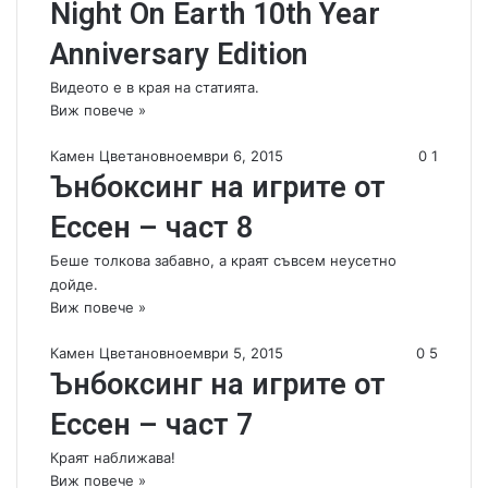
Night On Earth 10th Year
Anniversary Edition
Видеото е в края на статията.
Виж повече »
Камен Цветанов
ноември 6, 2015
0
1
Ънбоксинг на игрите от
Ессен – част 8
Беше толкова забавно, а краят съвсем неусетно
дойде.
Виж повече »
Камен Цветанов
ноември 5, 2015
0
5
Ънбоксинг на игрите от
Ессен – част 7
Краят наближава!
Виж повече »