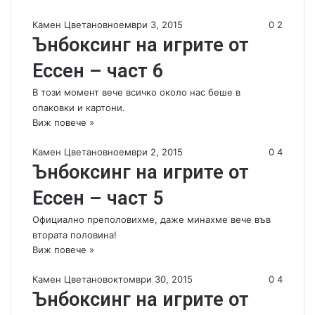
Камен Цветанов
ноември 3, 2015
0
2
Ънбоксинг на игрите от
Ессен – част 6
В този момент вече всичко около нас беше в
опаковки и картони.
Виж повече »
Камен Цветанов
ноември 2, 2015
0
4
Ънбоксинг на игрите от
Ессен – част 5
Официално преполовихме, даже минахме вече във
втората половина!
Виж повече »
Камен Цветанов
октомври 30, 2015
0
4
Ънбоксинг на игрите от