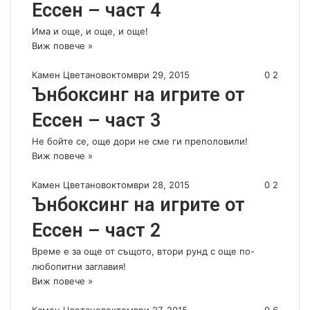
Ессен – част 4
Има и още, и още, и още!
Виж повече »
Камен Цветанов
октомври 29, 2015
0
2
Ънбоксинг на игрите от
Ессен – част 3
Не бойте се, още дори не сме ги преполовили!
Виж повече »
Камен Цветанов
октомври 28, 2015
0
2
Ънбоксинг на игрите от
Ессен – част 2
Време е за още от същото, втори рунд с още по-
любопитни заглавия!
Виж повече »