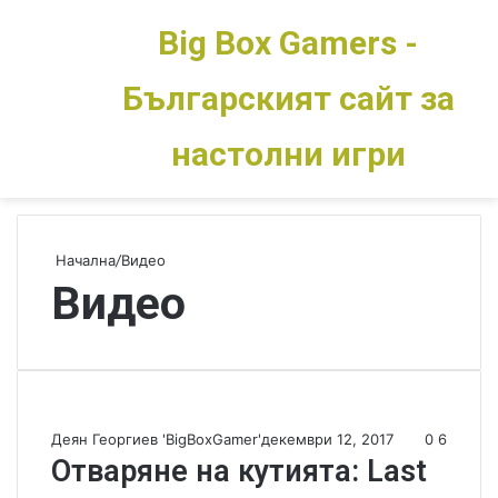
Big Box Gamers -
Българският сайт за
Меню
Switch skin
настолни игри
Начална
/
Видео
Видео
Деян Георгиев 'BigBoxGamer'
декември 12, 2017
0
6
Отваряне на кутията: Last