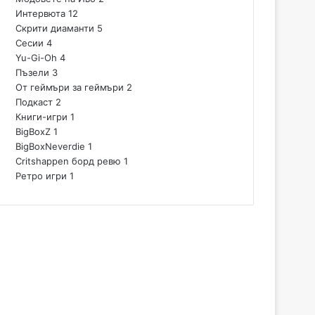
Интервюта
12
Скрити диаманти
5
Сесии
4
Yu-Gi-Oh
4
Пъзели
3
От геймъри за геймъри
2
Подкаст
2
Книги-игри
1
BigBoxZ
1
BigBoxNeverdie
1
Critshappen борд ревю
1
Ретро игри
1