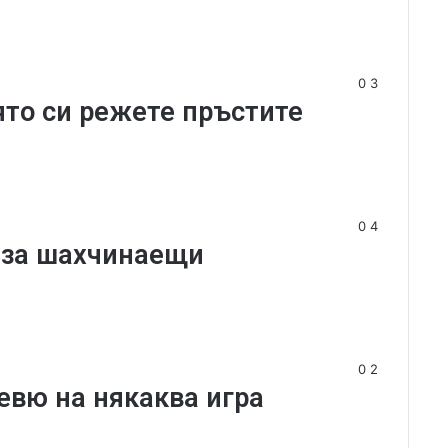
0
3
оято си режете пръстите
0
4
а за шахчинаещи
0
2
ревю на някаква игра