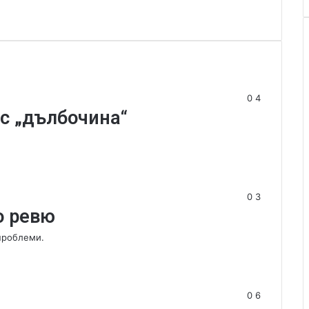
0
4
 с „дълбочина“
0
3
о ревю
проблеми.
0
6