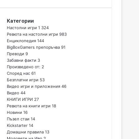
Категории
Настолни игри
1 324
Ревюта на настолни игри
983
Енциклопедия
144
BigBoxGamers препоръчва
91
Преводи
9
Забавни факти
3
Произведено от:
2
Според нас
61
Безплатни игри
53
Видео игри и приложения
46
Видео
44
КНИГИ ИГРИ
27
Ревюта на книги игри
18
Новини
16
Пъзел стаи
14
Kickstarter
14
Домашни правила
13
Модовете на Иво
2