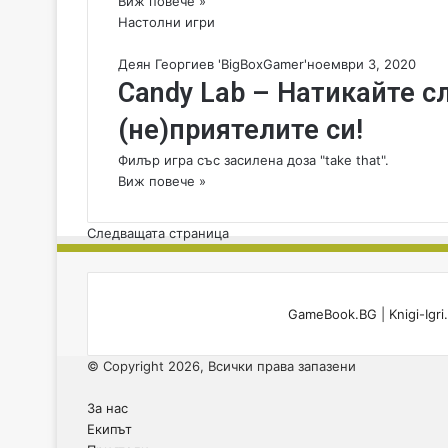
Виж повече »
Настолни игри
Деян Георгиев 'BigBoxGamer'
ноември 3, 2020
Candy Lab – Натикайте с
(не)приятелите си!
Филър игра със засилена доза "take that".
Виж повече »
Следващата страница
GameBook.BG
|
Knigi-Igr
© Copyright 2026, Всички права запазени
За нас
Екипът