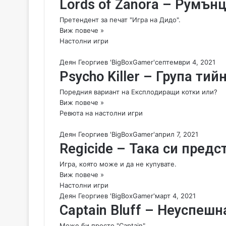
Lords of Zanora – Румън
Претендент за печат "Игра на Дидо".
Виж повече »
Настолни игри
Деян Георгиев 'BigBoxGamer'
септември 4, 2021
Psycho Killer – Група т
Поредния вариант на Експлодиращи котки или?
Виж повече »
Ревюта на настолни игри
Деян Георгиев 'BigBoxGamer'
април 7, 2021
Regicide – Така си пред
Игра, която може и да не купувате.
Виж повече »
Настолни игри
Деян Георгиев 'BigBoxGamer'
март 4, 2021
Captain Bluff – Неуспеш
Може би просто "Captain".