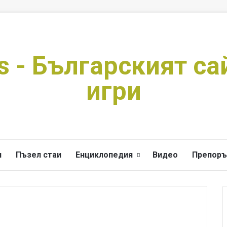
s - Българският са
игри
и
Пъзел стаи
Енциклопедия
Видео
Препоръ