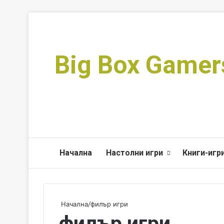
Big Box Gamer
Начална
Настолни игри
Книги-игр
Начална
/
филър игри
филър игри