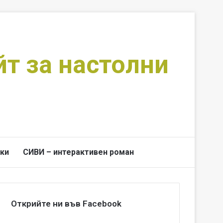
йт за настолни
ки
СИВИ – интерактивен роман
Switch skin
Търси за
Открийте ни във Facebook