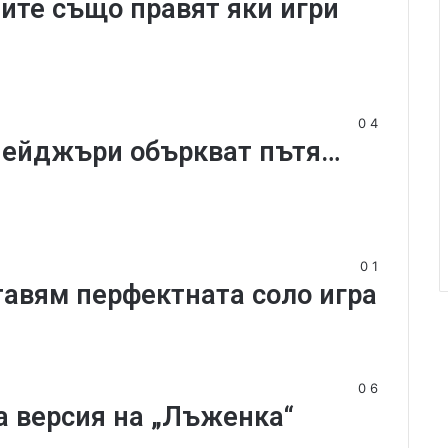
ците също правят яки игри
0
4
ийнейджъри объркват пътя…
0
1
ставям перфектната соло игра
0
6
на версия на „Лъженка“