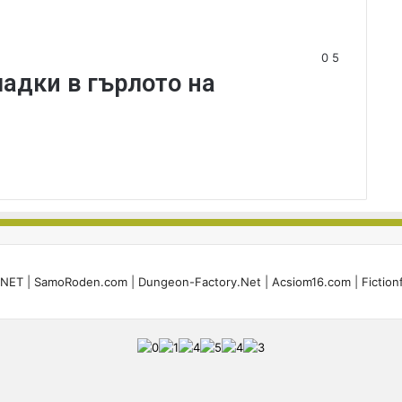
0
5
ладки в гърлото на
i.NET
|
SamoRoden.com
|
Dungeon-Factory.Net
|
Acsiom16.com
|
Fiction