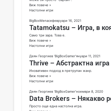
Виж повече »
Настолни игри
BigBoxMenace
февруари 16, 2021
Tatamokatsu – Игра, в к
Само три зара. Това е.
Виж повече »
Настолни игри
Деян Георгиев 'BigBoxGamer'
януари 11, 2021
Thrive – Абстрактна игр
Иновативен подход в претрупан жанр.
Виж повече »
Настолни игри
Деян Георгиев 'BigBoxGamer'
ноември 8, 2020
Data Brokers – Някакво 
Просто още една настолна игра.