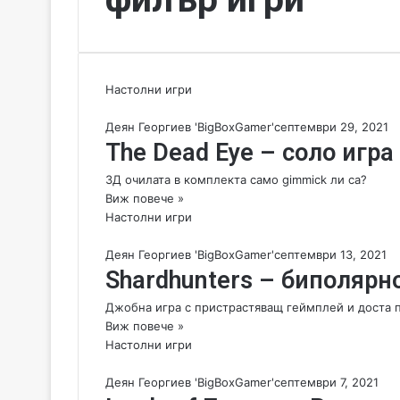
Настолни игри
Деян Георгиев 'BigBoxGamer'
септември 29, 2021
Тhe Dead Eye – соло игра
3Д очилата в комплекта само gimmick ли са?
Виж повече »
Настолни игри
Деян Георгиев 'BigBoxGamer'
септември 13, 2021
Shardhunters – биполярн
Джобна игра с пристрастяващ геймплей и доста 
Виж повече »
Настолни игри
Деян Георгиев 'BigBoxGamer'
септември 7, 2021