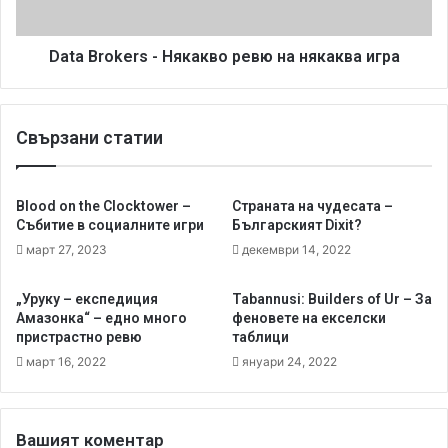
о
k
б
e
щ
r
Data Brokers - Някакво ревю на някаква игра
о
s
с
-
ъ
Н
Свързани статии
с
я
S
к
p
а
y
к
Blood on the Clocktower –
Страната на чудесата –
F
в
Събитие в социалните игри
Българският Dixit?
a
о
март 27, 2023
декември 14, 2022
l
р
l
е
„Уруку – експедиция
Tabannusi: Builders of Ur – За
в
Амазонка“ – едно много
феновете на екселски
ю
пристрастно ревю
таблици
н
март 16, 2022
януари 24, 2022
а
н
я
к
Вашият коментар