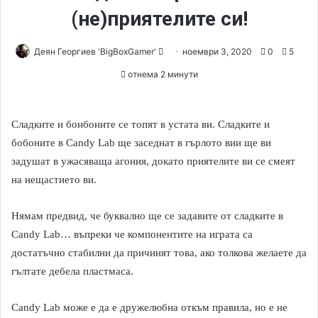
(не)приятелите си!
Деян Георгиев 'BigBoxGamer'
S
ноември 3, 2020
0
5
e
отнема 2 минути
n
d
a
Сладките и бонбоните се топят в устата ви. Сладките и
n
бобоните в Candy Lab ще заседнат в гърлото вии ще ви
e
задушат в ужасяваща агония, докато приятелите ви се смеят
m
на нещастието ви.
a
i
Нямам предвид, че буквално ще се задавите от сладките в
l
Candy Lab… въпреки че компонентите на играта са
достатъчно стабилни да причинят това, ако толкова желаете да
гълтате дебела пластмаса.
Candy Lab може е да е дружелюбна откъм правила, но е не