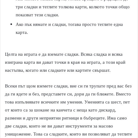
три сладки и теглите толкова карти, колкото точки общо
показват тези сладки.
Ако пък нямате и сладки, тогава просто теглите една
карта.
Целта на играта е да вземате сладки. Всяка сладка и всяка
изиграна карта ви дават точки в края на играта, а този край
настъпва, когато или сладките или картите свършат.
Всеки път щом вземете сладки, вие си ги трупате пред вас без
да ги ядете и без, представете си, дори да ги ближете. Вместо
това изпълнявате всичките им умения. Уменията са шест, пет
от които са за шокане на канчета с неща като дискард,
размени и други неприятни ритници в бъбреците. Има само
две сладки, които не ви дават инструменти за масово
унищожение. Това са сладките, които ви позволяват да теглите