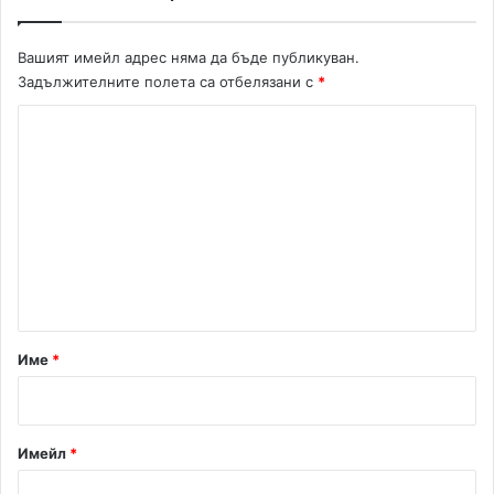
а
к
в
Вашият имейл адрес няма да бъде публикуван.
а
Задължителните полета са отбелязани с
*
и
К
г
р
о
а
м
е
н
т
а
р
Име
*
:
*
Имейл
*