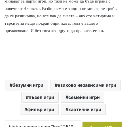
минават за парти игри, но тази не може да бъде играна с
повече от 4 човека. Разбираемо е защо и не мисля, че трябва
да се разширява, но все пак да знаете – ако сте четирима и
търсите за нещо покрай биричката, това е вашето
преживяване. И без това кво друго да правите, егаси.
безумни игри
езиково независими игри
пъзел игри
семейни игри
филър игри
хаотични игри