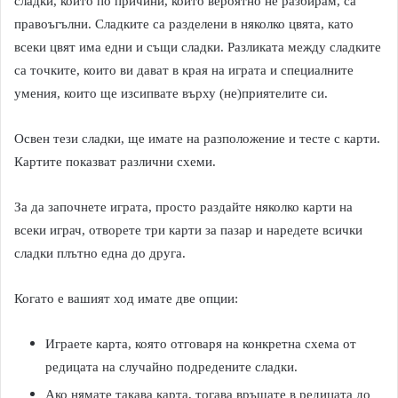
сладки, които по причини, които вероятно не разбирам, са
правоъгълни. Сладките са разделени в няколко цвята, като
всеки цвят има едни и същи сладки. Разликата между сладките
са точките, които ви дават в края на играта и специалните
умения, които ще изсипвате върху (не)приятелите си.
Освен тези сладки, ще имате на разположение и тесте с карти.
Картите показват различни схеми.
За да започнете играта, просто раздайте няколко карти на
всеки играч, отворете три карти за пазар и наредете всички
сладки плътно една до друга.
Когато е вашият ход имате две опции:
Играете карта, която отговаря на конкретна схема от
редицата на случайно подредените сладки.
Ако нямате такава карта, тогава връщате в редицата до