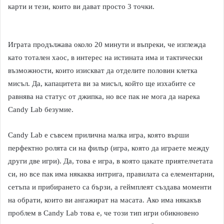
карти и тези, които ви дават просто 3 точки.
Играта продължава около 20 минути и въпреки, че изглежда
като тотален хаос, в интерес на истината има и тактически
възможности, които изискват да отделите половин клетка
мисъл. Да, капацитета ви за мисъл, който ще изхабите се
равнява на статус от джипка, но все пак не мога да нарека
Candy Lab безумие.
Candy Lab е съвсем прилична малка игра, която върши
перфектно ролята си на филър (игра, която да играете между
други две игри). Да, това е игра, в която цакате приятелчетата
си, но все пак има някаква интрига, правилата са елементарни,
сетъпа и прибирането са бързи, а геймплеят създава моменти
на обрати, които ви ангажират на масата. Ако има някакъв
проблем в Candy Lab това е, че този тип игри обикновено