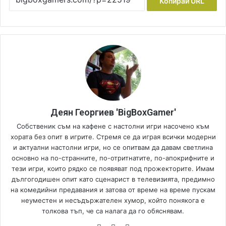
Копирай URL
Деян Георгиев 'BigBoxGamer'
Собственик съм на кафене с настолни игри насочено към
хората без опит в игрите. Стремя се да играя всички модерни
и актуални настолни игри, но се опитвам да давам светлина
основно на по-странните, по-отритнатите, по-апокрифните и
тези игри, които рядко се появяват под прожекторите. Имам
дългогодишен опит като сценарист в телевизията, предимно
на комедийни предавания и затова от време на време пускам
неуместен и несъдържателен хумор, който понякога е
толкова тъп, че са налага да го обяснявам.