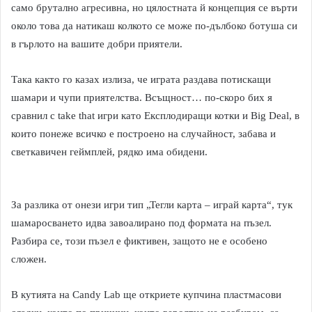
само брутално агресивна, но цялостната й концепция се върти
около това да натикаш колкото се може по-дълбоко ботуша си
в гърлото на вашите добри приятели.
Така както го казах излиза, че играта раздава потискащи
шамари и чупи приятелства. Всъщност… по-скоро бих я
сравнил с take that игри като Експлодиращи котки и Big Deal, в
които понеже всичко е построено на случайност, забава и
светкавичен геймплей, рядко има обидени.
За разлика от онези игри тип „Тегли карта – играй карта“, тук
шамаросването идва завоалирано под формата на пъзел.
Разбира се, този пъзел е фиктивен, защото не е особено
сложен.
В кутията на Candy Lab ще откриете купчина пластмасови