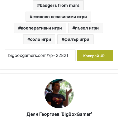
badgers from mars
езиково независими игри
кооперативни игри
пъзел игри
соло игри
филър игри
Копирай URL
Деян Георгиев 'BigBoxGamer'