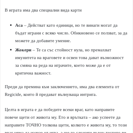
В играта има два специални вида карти
Аса
– Действат като единици, но те винаги могат да
бъдат играни с всяко число. Обикновено се ползват, за да
можете да добавите умение.
Жокери
– Те са със стойност нула, но премахват
имунитета на враговете и освен това дават възможност
за смяна на реда на играчите, което може да е от
критична важност.
Преди да премина към заключението, има два елемента от
Regicide, които й предават вълнуваща интрига.
Целта в играта е да победите всеки враг, като направите
повече щети от живота му. Ето и врътката – ако успеете да
направите ТОЧНО толкова щети, колкото е живота му, то този
враг няма да излезе от игра, а ще го сложите върху тестето ви,