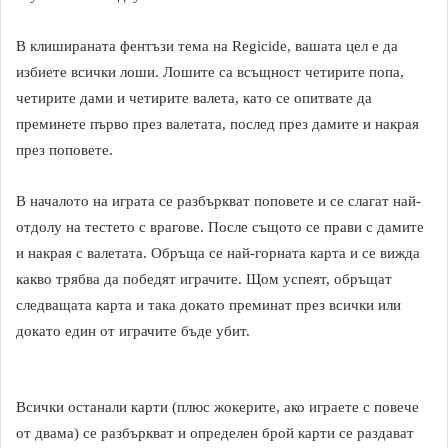
В клишираната фентъзи тема на Regicide, вашата цел е да
избиете всички лоши. Лошите са всъщност четирите попа,
четирите дами и четирите валета, като се опитвате да
преминете първо през валетата, послед през дамите и накрая
през поповете.
В началото на играта се разбъркват поповете и се слагат най-
отдолу на тестето с врагове. После същото се прави с дамите
и накрая с валетата. Обръща се най-горната карта и се вижда
какво трябва да победят играчите. Щом успеят, обръщат
следващата карта и така докато преминат през всички или
докато един от играчите бъде убит.
Всички останали карти (плюс жокерите, ако играете с повече
от двама) се разбъркват и определен брой карти се раздават