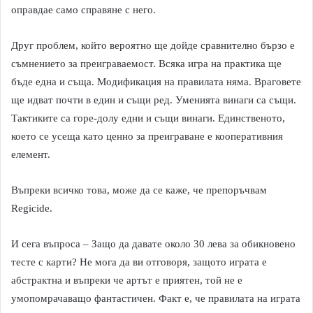
оправдае само справяне с него.
Друг проблем, който вероятно ще дойде сравнително бързо е
съмнението за преиграваемост. Всяка игра на практика ще
бъде една и съща. Модификация на правилата няма. Враговете
ще идват почти в един и същи ред. Уменията винаги са същи.
Тактиките са горе-долу едни и същи винаги. Единственото,
което се усеща като ценно за преиграване е кооперативния
елемент.
Въпреки всичко това, може да се каже, че препоръчвам
Regicide.
И сега въпроса – Защо да давате около 30 лева за обикновено
тесте с карти? Не мога да ви отговоря, защото играта е
абстрактна и въпреки че артът е приятен, той не е
умопомрачаващо фантастичен. Факт е, че правилата на играта