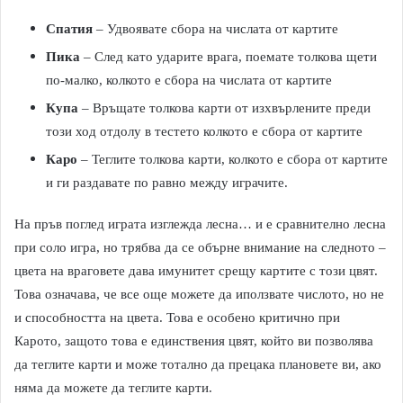
Спатия
– Удвояватe сбора на числата от картите
Пика
– След като ударите врага, поематe толкова щети
по-малко, колкото е сбора на числата от картите
Купа
– Връщате толкова карти от изхвърлените преди
този ход отдолу в тестето колкото е сбора от картите
Каро
– Теглите толкова карти, колкото е сбора от картите
и ги раздавате по равно между играчите.
На пръв поглед играта изглежда лесна… и е сравнително лесна
при соло игра, но трябва да се обърне внимание на следното –
цвета на враговете дава имунитет срещу картите с този цвят.
Това означава, че все още можете да иползвате числото, но не
и способността на цвета. Това е особено критично при
Карото, защото това е единствения цвят, който ви позволява
да теглите карти и може тотално да прецака плановете ви, ако
няма да можете да теглите карти.