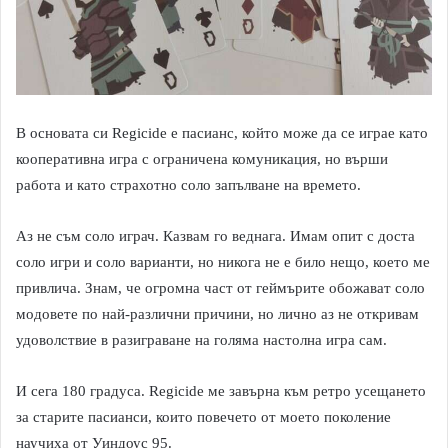
В основата си Regicide e пасианс, който може да се играе като
кооперативна игра с ограничена комуникация, но върши
работа и като страхотно соло запълване на времето.
Аз не съм соло играч. Казвам го веднага. Имам опит с доста
соло игри и соло варианти, но никога не е било нещо, което ме
привлича. Знам, че огромна част от геймърите обожават соло
модовете по най-различни причини, но лично аз не откривам
удоволствие в разиграване на голяма настолна игра сам.
И сега 180 градуса. Regicide ме завърна към ретро усещането
за старите пасианси, които повечето от моето поколение
научиха от Уиндоус 95.