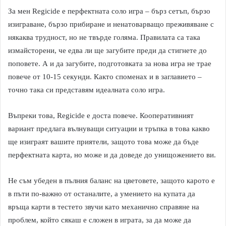
За мен Regicide е перфектната соло игра – бърз сетъп, бързо
изиграване, бързо прибиране и ненатоварващо преживяване с
някаква трудност, но не твърде голяма. Правилата са така
измайсторени, че едва ли ще загубите преди да стигнете до
поповете. А и да загубите, подготовката за нова игра не трае
повече от 10-15 секунди. Както споменах и в заглавието –
точно така си представям идеалната соло игра.
Въпреки това, Regicide е доста повече. Кооперативният
вариант предлага вълнуващи ситуации и тръпка в това какво
ще изиграят вашите приятели, защото това може да бъде
перфектната карта, но може и да доведе до унищожението ви.
Не съм убеден в пълния баланс на цветовете, защото карото е
в пъти по-важно от останалите, а умението на купата да
връща карти в тестето звучи като механично справяне на
проблем, който сякаш е сложен в играта, за да може да