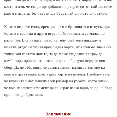
което значи, че скоро ще добавите в ръцете си от най-силните
карти в играта. Тези карти ще бъдат най-силното ви оръжие.
Когато играете соло, прекарването е бризовито и отпускащо.
Когато с вас има и други играчи обаче нещата са малко по-
различни. Вие нямате право на геймплей комуникация и
понеже рядко се убива враг с една карта, има голямо значение
точно коя картата давате, за да може следващия играч да
комбинира правилното число и да се образува перфектния
сбор. Да не забравим, че единственият начин за теглене на
карти е цвета каро, който дава карти на всички. Проблемът е,
че играчите имат максимален размер на ръката, което значи,
че има перфектен момент да се играе всяко каро, за да не бъде
пропилян добрия шанс.
Заключение