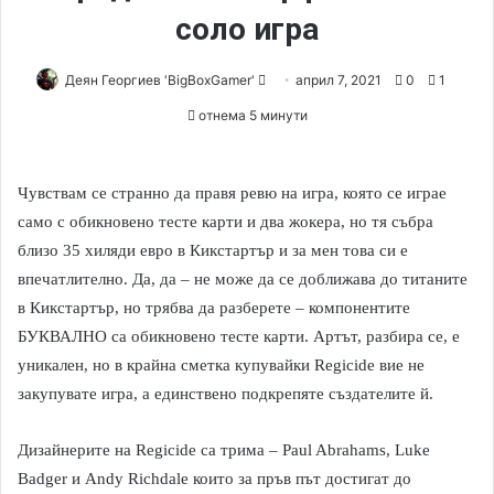
соло игра
Деян Георгиев 'BigBoxGamer'
S
април 7, 2021
0
1
e
отнема 5 минути
n
d
a
Чувствам се странно да правя ревю на игра, която се играе
n
само с обикновено тесте карти и два жокера, но тя събра
e
близо 35 хиляди евро в Кикстартър и за мен това си е
m
впечатлително. Да, да – не може да се доближава до титаните
a
в Кикстартър, но трябва да разберете – компонентите
i
БУКВАЛНО са обикновено тесте карти. Артът, разбира се, е
l
уникален, но в крайна сметка купувайки Regicide вие не
закупувате игра, а единствено подкрепяте създателите й.
Дизайнерите на Regicide са трима – Paul Abrahams, Luke
Badger и Andy Richdalе които за пръв път достигат до