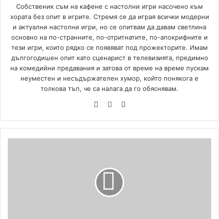
Собственик съм на кафене с настолни игри насочено към
хората без опит в игрите. Стремя се да играя всички модерни
и актуални настолни игри, но се опитвам да давам светлина
основно на по-странните, по-отритнатите, по-апокрифните и
тези игри, които рядко се появяват под прожекторите. Имам
дългогодишен опит като сценарист в телевизията, предимно
на комедийни предавания и затова от време на време пускам
неуместен и несъдържателен хумор, който понякога е
толкова тъп, че са налага да го обяснявам.
We
Fa
Yo
bsi
ce
uT
te
bo
ub
ok
e
C
l
a
s
h
o
f
t