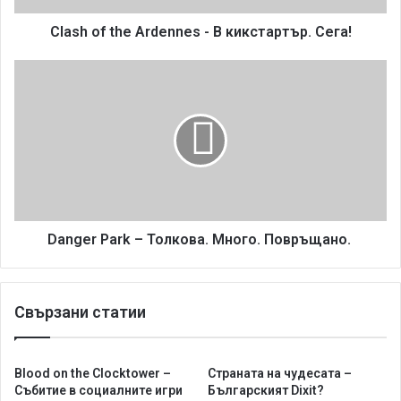
h
e
Clash of the Ardennes - В кикстартър. Сега!
A
r
D
d
a
e
n
n
g
n
e
e
r
s
P
-
a
В
r
к
k
Danger Park – Толкова. Много. Повръщано.
и
–
к
Т
с
о
Свързани статии
т
л
а
к
р
о
т
в
Blood on the Clocktower –
Страната на чудесата –
ъ
а
Събитие в социалните игри
Българският Dixit?