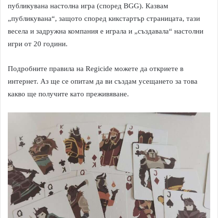
публикувана настолна игра (според BGG). Казвам
„публикувана“, защото според кикстартър страницата, тази
весела и задружна компания е играла и „създавала“ настолни
игри от 20 години.
Подробните правила на Regicide можете да откриете в
интернет. Аз ще се опитам да ви създам усещането за това
какво ще получите като преживяване.