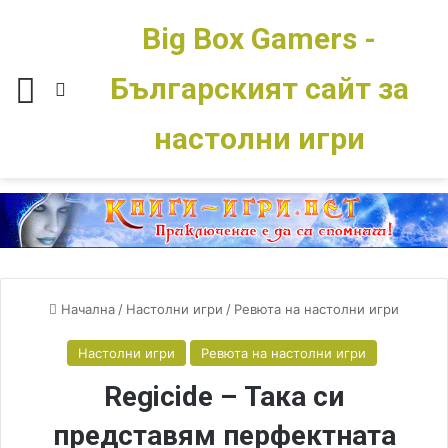
Big Box Gamers -
Българският сайт за
Меню
Switch skin
настолни игри
Начална
/
Настолни игри
/
Ревюта на настолни игри
Настолни игри
Ревюта на настолни игри
Regicide – Така си
представям перфектната