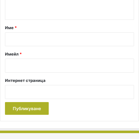
т
а
р
Име
*
:
*
Имейл
*
Интернет страница