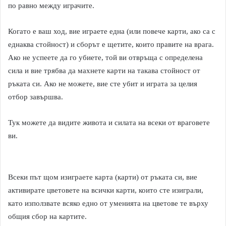
по равно между играчите.
Когато е ваш ход, вие играете една (или повече карти, ако са с
еднаква стойност) и сборът е щетите, които правите на врага.
Ако не успеете да го убиете, той ви отвръща с определена
сила и вие трябва да махнете карти на такава стойност от
ръката си. Ако не можете, вие сте убит и играта за целия
отбор завършва.
Тук можете да видите живота и силата на всеки от враговете
ви.
Всеки път щом изиграете карта (карти) от ръката си, вие
активирате цветовете на всички карти, които сте изиграли,
като използвате всяко едно от уменията на цветове те върху
общия сбор на картите.