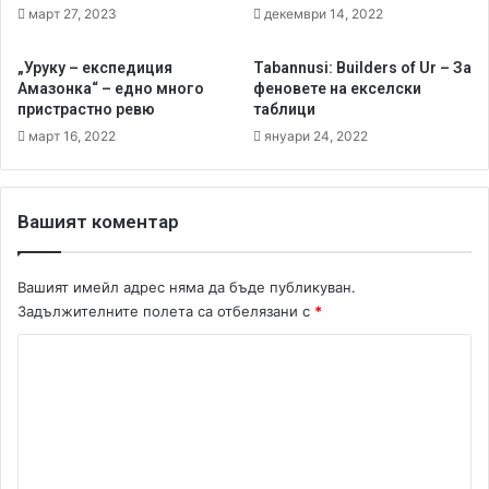
р
.
март 27, 2023
декември 14, 2022
.
М
С
н
„Уруку – експедиция
Tabannusi: Builders of Ur – За
е
о
Амазонка“ – едно много
феновете на екселски
г
г
пристрастно ревю
таблици
а
о
март 16, 2022
януари 24, 2022
!
.
П
о
в
Вашият коментар
р
ъ
щ
Вашият имейл адрес няма да бъде публикуван.
а
Задължителните полета са отбелязани с
*
н
К
о
.
о
м
е
н