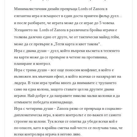
Минималистичния дизайн превръща Lords of Zanora в
елегантна игра и всъщност в един доста приятен филър дуел…
и после разбирате, че играта може да се играе до 5 човека.
Усещането на Lords of Zanora в различната бройка играчи е
толкова далечно едно от друго, че от тактически майнд гейм,
може да се превърне в „Тегля карта и квот такова“.
Игра с двама души – дуел, който въпреки късмета в тегленето
на карти може да се превърне в четене на противника,
планиране и контрол.
Игра с трима души – все още поносим конфликт, в който е
възможен лек мънчкин ефект, в който всички се нахврърлят на
лидера. В тази игра трябва много да внимавате с трупането
само на една колона, защото ставате цел на другите двама
играчи. Най-добре е да направите няколко малки колонки и да
отмъкнете победата изненадващо.
Игра с четирима души – Zanora рязко се превръща в социално-
дипломатическа игра, в която контролът е по-важен от самото
строене на колони. Тук всеки се опитва да убеди всеки кой е
по-опасен, като в крайна сметка най-често се получава така, че
всеки контролира играча в негово ляво.