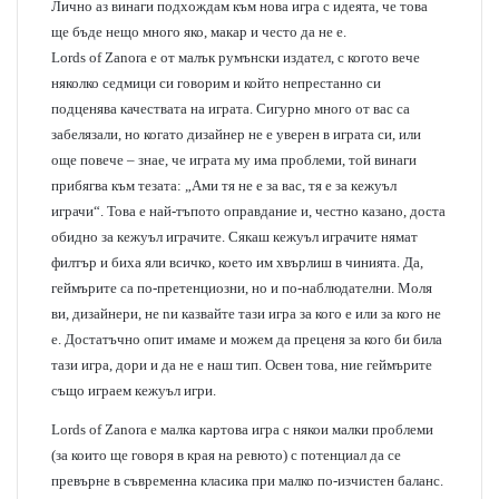
Лично аз винаги подхождам към нова игра с идеята, че това
ще бъде нещо много яко, макар и често да не е.
Lords of Zanora е от малък румънски издател, с когото вече
няколко седмици си говорим и който непрестанно си
подценява качествата на играта. Сигурно много от вас са
забелязали, но когато дизайнер не е уверен в играта си, или
още повече – знае, че играта му има проблеми, той винаги
прибягва към тезата: „Ами тя не е за вас, тя е за кежуъл
играчи“. Това е най-тъпото оправдание и, честно казано, доста
обидно за кежуъл играчите. Сякаш кежуъл играчите нямат
филтър и биха яли всичко, което им хвърлиш в чинията. Да,
геймърите са по-претенциозни, но и по-наблюдателни. Моля
ви, дизайнери, не nи казвайте тази игра за кого е или за кого не
е. Достатъчно опит имамe и можем да преценя за кого би била
тази игра, дори и да не е наш тип. Освен това, ние геймърите
също играем кежуъл игри.
Lords of Zanora е малка картова игра с някои малки проблеми
(за които ще говоря в края на ревюто) с потенциал да се
превърне в съвременна класика при малко по-изчистен баланс.