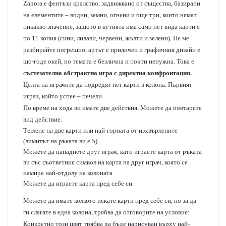
Zanora е фентъзи кралство, задвижвано от същества, базирани
на елементите – водни, земни, огнени и още три, които нямат
никакво значение, защото в кутията има само пет вида карти с
по 11 копия (сини, лилави, червени, жълти и зелени). Не ме
разбирайте погрешно, артът е приличен и графичния дизайн е
що-годе окей, но темата е безлична и почти ненужна. Това е
с
ъстезателна абстрактна игра с директна конфронтация.
Целта на играчите да подредят пет карти в колона. Първият
играч, който успее – печели.
По време на хода ви имате две действия. Можете да повтаряте
вид действие:
Теглене на две карти или най-горната от изхвърлените
(лимитът на ръката ви е 5)
Можете да нападнете друг играч, като играете карта от ръката
ви със съответния символ на карта на друг играч, която се
намира най-отдолу на колоната
Можете да играете карта пред себе си.
Можете да имате колкото искате карти пред себе си, но за да
ги слагате в една колона, трябва да отговорите на условие:
Конкретно този цвят трябва да бъде нарисуван върху най-