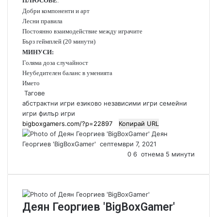
ПЛЮСОВЕ
:
Добри компоненти и арт
Лесни правила
Постоянно взаимодействие между играчите
Бърз геймплей (20 минути)
МИНУСИ:
Голяма доза случайност
Неубедителен баланс в уменията
Името
Тагове
абстрактни игри
езиково независими игри
семейни
игри
филър игри
Копирай URL
Деян
Георгиев 'BigBoxGamer'
S
септември 7, 2021
e
0
6
отнема 5 минути
n
d
a
n
Деян Георгиев 'BigBoxGamer'
e
m