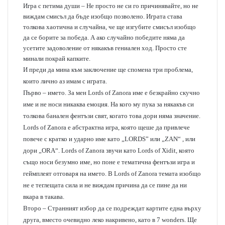
Игра с петима души – Не просто не си го причинявайте, но не
виждам смисъл да бъде изобщо позволено. Играта става
толкова хаотична и случайна, че ще изгубите смисъл изобщо
да се борите за победа. А ако случайно победите няма да
усетите задоволение от някакъв гениален ход. Просто сте
минали покрай капките.
И преди да мина към заключение ще спомена три проблема,
които лично аз имам с играта.
Първо – името. За мен Lords of Zanora име е безкрайно скучно
име и не носи никаква емоция. На кого му пука за някакъв си
толкова банален фентъзи свят, когато това дори няма значение.
Lords of Zanora е абстрактна игра, която щеше да привлече
повече с кратко и ударно име като „LORDS” или „ZAN“ , или
дори „ORA“. Lords of Zanora звучи като Lords of Xidit, която
също носи безумно име, но поне е тематична фентъзи игра и
геймплеят отговаря на името. В Lords of Zanora темата изобщо
не е теглещата сила и не виждам причина да се пине да ни
вкара в такава.
Второ – Странният избор да се подреждат картите една върху
друга, вместо очевидно леко накривено, като в 7 wonders. Ще