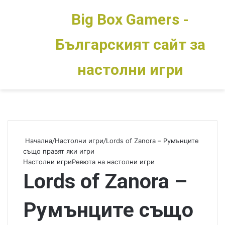
Big Box Gamers -
Българският сайт за
Меню
Switch skin
настолни игри
Начална
/
Настолни игри
/
Lords of Zanora – Румънците
също правят яки игри
Настолни игри
Ревюта на настолни игри
Lords of Zanora –
Румънците също