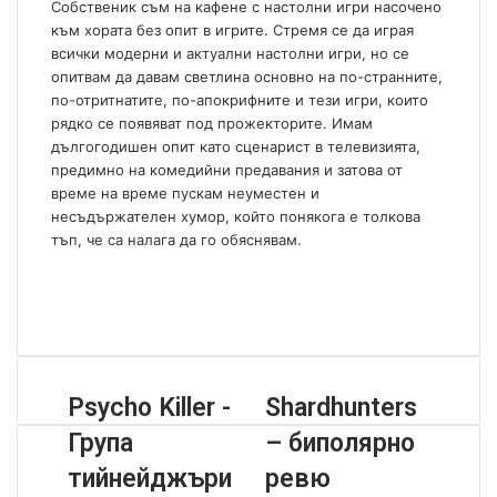
Собственик съм на кафене с настолни игри насочено
a
към хората без опит в игрите. Стремя се да играя
i
всички модерни и актуални настолни игри, но се
l
опитвам да давам светлина основно на по-странните,
по-отритнатите, по-апокрифните и тези игри, които
рядко се появяват под прожекторите. Имам
дългогодишен опит като сценарист в телевизията,
предимно на комедийни предавания и затова от
време на време пускам неуместен и
несъдържателен хумор, който понякога е толкова
тъп, че са налага да го обяснявам.
W
e
F
b
a
Y
s
c
o
i
e
u
t
b
T
P
Psycho Killer -
S
Shardhunters
e
o
u
s
h
o
b
Група
– биполярно
y
a
k
e
c
r
тийнейджъри
ревю
h
d