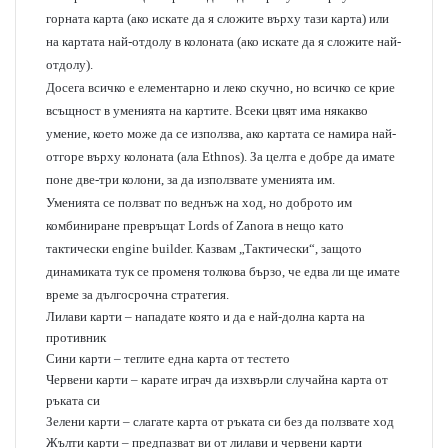
горната карта (ако искате да я сложите върху тази карта) или
на картата най-отдолу в колоната (ако искате да я сложите най-
отдолу).
Досега всичко е елементарно и леко скучно, но всичко се крие
всъщност в уменията на картите. Всеки цвят има някакво
умение, което може да се използва, ако картата се намира най-
отгоре върху колоната (ала
Ethnos
). За целта е добре да имате
поне две-три колони, за да използвате уменията им.
Уменията се ползват по веднъж на ход, но доброто им
комбиниране превръщат Lords of Zanora в нещо като
тактически engine builder. Казвам „Тактически“, защото
динамиката тук се променя толкова бързо, че едва ли ще имате
време за дългосрочна стратегия.
Лилави карти – нападате която и да е най-долна карта на
противник
Сини карти – теглите една карта от тестето
Червени карти – карате играч да изхвърли случайна карта от
ръката си
Зелени карти – слагате карта от ръката си без да ползвате ход
Жълти карти – предпазват ви от лилави и червени карти