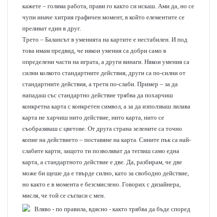
кажете – голяма работа, прави го както си искаш. Ами да, но се
чупи иначе хитрия графичен момент, в който елементите се
преливат един в друг.
Трето – Балансът в уменията на картите е нестабилен. И под
това имам предвид, че някои умения са добри само в
определени части на играта, а други винаги. Някои умения са
силни колкото стандартните действия, други са по-силни от
стандартните действия, а трети по-слаби. Пример – за да
нападаш със стандартно действие трябва да похарчиш
конкретна карта с конкретен символ, а за да използваш лилава
карта не харчиш нито действие, нито карта, нито се
съобразяваш с цветове. От друга страна зелените са точно
копие на действието – поставяне на карта. Сините пък са най-
слабите карти, защото ти позволяват да теглиш само една
карта, а стандартното действие е две. Да, разбирам, че две
може би щеше да е твърде силно, като за свободно действие,
но както е в момента е безсмислено. Говорих с дизайнера,
мисля, че той се съгласи с мен.