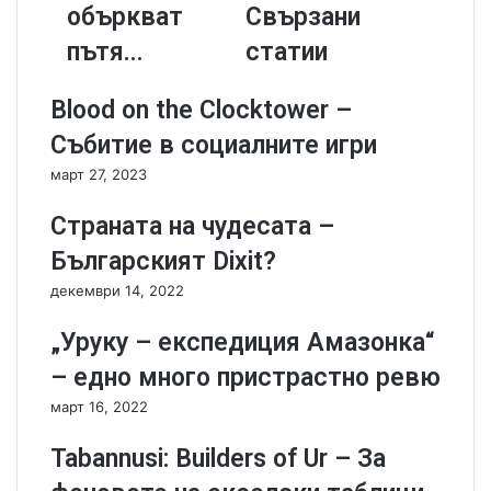
объркват
Свързани
o
h
K
u
пътя...
статии
i
n
l
t
Blood on the Clocktower –
l
e
e
r
Събитие в социалните игри
r
s
март 27, 2023
-
–
Г
б
Страната на чудесата –
р
и
у
п
Българският Dixit?
п
о
декември 14, 2022
а
л
т
я
„Уруку – експедиция Амазонка“
и
р
й
н
– едно много пристрастно ревю
н
о
март 16, 2022
е
р
й
е
Tabannusi: Builders of Ur – За
д
в
ж
ю