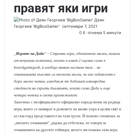
правят яки игри
Деян
Георгиев 'BigBoxGamer'
S
септември 7, 2021
e
0
6
отнема 5 минути
n
d
a
„
Игрите на Дидо
“ – Странни игри, обикновено малки, винаги
n
от нечувани компании, които я имат 2 оценки само в
e
boardgamegeek, я изобщо нямат листинг там… но
m
очакванията към тях са толкова ниски, че ако геймплеят е
a
дори малко читав, изведнъж те добиват извънредна
i
стойност на скрити диаманти, които само Дидо и още
l
четири човека в света притежават.
Започнах с неофициалното официално определение на редица
игри, които се намират в домовете на малко хора в целия свят и
аз съм горд представител на тази група. И понеже споменах за
„ниските очаквания“, държа да отбележа, че говоря за
очакванията на другите геймъри, когато им покажа тази игра.