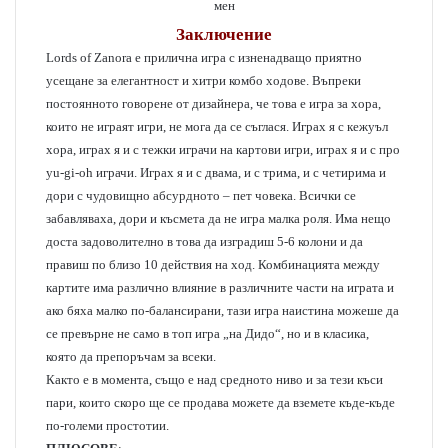
Заключение
Lords of Zanora е прилична игра с изненадващо приятно
усещане за елегантност и хитри комбо ходове. Въпреки
постоянното говорене от дизайнера, че това е игра за хора,
които не играят игри, не мога да се съглася. Играх я с кежуъл
хора, играх я и с тежки играчи на картови игри, играх я и с про
yu-gi-oh играчи. Играх я и с двама, и с трима, и с четирима и
дори с чудовищно абсурдното – пет човека. Всички се
забавляваха, дори и късмета да не игра малка роля. Има нещо
доста задоволително в това да изградиш 5-6 колони и да
правиш по близо 10 действия на ход. Комбинацията между
картите има различно влияние в различните части на играта и
ако бяха малко по-балансирани, тази игра наистина можеше да
се превърне не само в топ игра „на Дидо“, но и в класика,
която да препоръчам за всеки.
Както е в момента, също е над средното ниво и за тези къси
пари, които скоро ще се продава можете да вземете къде-къде
по-големи простотии.