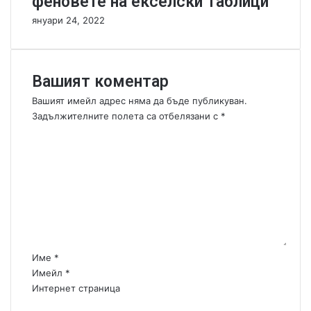
феновете на екселски таблици
ъ
януари 24, 2022
р
и
о
б
Вашият коментар
ъ
р
Вашият имейл адрес няма да бъде публикуван.
к
Задължителните полета са отбелязани с
*
в
К
а
о
т
м
п
е
ъ
н
т
т
я
а
.
р
.
:
.
Име
*
*
Имейл
*
Интернет страница