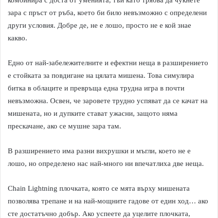
комбинира с доста от уменията, тъй като трябва да чукнете
зара с пръст от ръба, което би било невъзможно с определени
други условия. Добре де, не е лошо, просто не е кой знае
какво.
Едно от най-забележителните и ефектни неща в разширението
е стойката за повдигане на цялата мишена. Това симулира
битка в облаците и превръща една трудна игра в почти
невъзможна. Освен, че заровете трудно успяват да се качат на
мишената, но и дупките стават ужасни, защото няма
прескачане, ако се мушне зара там.
В разширението има разни вихрушки и мъгли, което не е
лошо, но определено нас най-много ни впечатлиха две неща.
Chain Lightning плочката, която се мята върху мишената
позволява трепане и на най-мощните гадове от един ход… ако
сте достатъчно добър. Ако успеете да уцелите плочката,