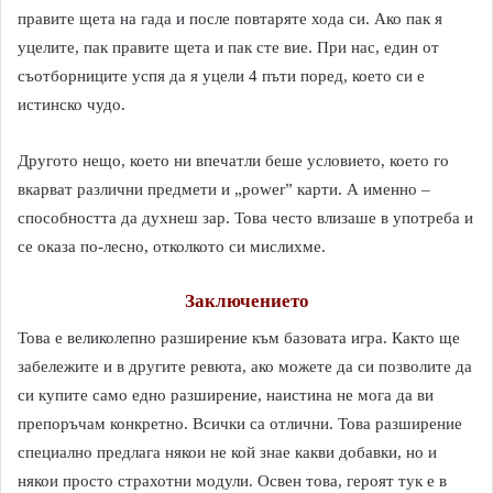
правите щета на гада и после повтаряте хода си. Ако пак я
уцелите, пак правите щета и пак сте вие. При нас, един от
съотборниците успя да я уцели 4 пъти поред, което си е
истинско чудо.
Другото нещо, което ни впечатли беше условието, което го
вкарват различни предмети и „power” карти. А именно –
способността да духнеш зар. Това често влизаше в употреба и
се оказа по-лесно, отколкото си мислихме.
Заключението
Това е великолепно разширение към базовата игра. Както ще
забележите и в другите ревюта, ако можете да си позволите да
си купите само едно разширение, наистина не мога да ви
препоръчам конкретно. Всички са отлични. Това разширение
специално предлага някои не кой знае какви добавки, но и
някои просто страхотни модули. Освен това, героят тук е в