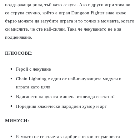
поддържаща роля, тъй като лекува. Ако в други игри това ви
се струва скучно, който е играл Dungeon Fighter знае колко
бързо можете да загубите играта и то точно в момента, когато
си мислите, че сте най-силни. Така че лекуването не е за
подценяване.
ПЛЮСОВЕ:
Герой с лекуване
Chain Lighning e един от най-вънуващите модули в
играта като цяло
Вдигането на цялата мишена изглежда ефектно!
Поредния класически пародиен хумор и арт
МИНУСИ:
Рампата не се съчетава добре с някои от уменията