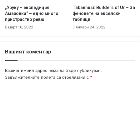
и
н
„Уруку – експедиция
Tabannusi: Builders of Ur – За
п
о
Амазонка“ – едно много
феновете на екселски
о
и
пристрастно ревю
таблици
м
п
март 16, 2022
януари 24, 2022
и
р
с
и
л
с
и
т
Вашият коментар
х
р
,
а
ч
с
Вашият имейл адрес няма да бъде публикуван.
е
т
Задължителните полета са отбелязани с
*
щ
е
е
К
н
с
о
о
е
р
м
р
е
а
в
е
з
ю
н
м
и
т