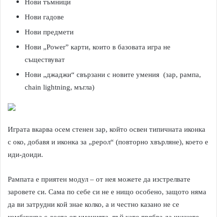
Нови тъмници
Нови гадове
Нови предмети
Нови „Power” карти, които в базовата игра не
съществуват
Нови „джаджи“ свързани с новите умения (зар, рампа,
chain lightning, мъгла)
Играта вкарва осем стенен зар, който освен типичната иконка
с око, добавя и иконка за „рерол“ (повторно хвърляне), което е
иди-доиди.
Рампата е приятен модул – от нея можете да изстрелвате
заровете си. Сама по себе си не е нищо особено, защото няма
да ви затрудни кой знае колко, а и честно казано не се