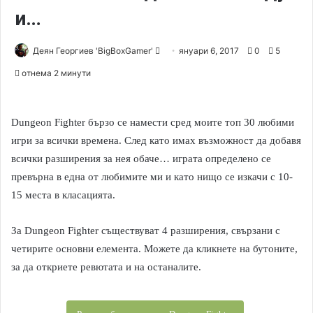
и…
Деян Георгиев 'BigBoxGamer'
S
януари 6, 2017
0
5
e
отнема 2 минути
n
d
a
Dungeon Fighter бързо се намести сред моите топ 30 любими
n
игри за всички времена. След като имах възможност да добавя
e
всички разширения за нея обаче… играта определено се
m
превърна в една от любимите ми и като нищо се изкачи с 10-
a
15 места в класацията.
i
l
За Dungeon Fighter съществуват 4 разширения, свързани с
четирите основни елемента. Можете да кликнете на бутоните,
за да откриете ревютата и на останалите.