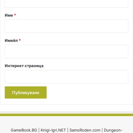
н
а
е
м
р
Име
*
б
:
е
*
з
К
Имейл
*
т
у
л
у
Интернет страница
GameBook.BG
|
Knigi-Igri.NET
|
SamoRoden.com
|
Dungeon-