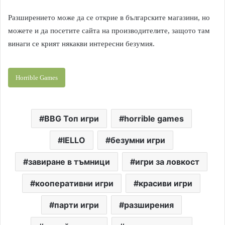
Разширението може да се открие в българските магазини, но
можете и да посетите сайта на производителите, защото там
винаги се крият някакви интересни безумия.
Horrible Games
BBG Топ игри
horrible games
IELLO
безумни игри
завиране в тъмници
игри за ловкост
кооперативни игри
красиви игри
парти игри
разширения