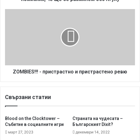
t
e
Z
r
O
:
M
T
B
h
I
e
E
B
S
i
!
g
!
W
!
ZOMBIES!!! - пристрастно и пристрастено ревю
a
-
v
п
e
р
Свързани статии
-
и
Т
с
ъ
т
к
р
Blood on the Clocktower –
Страната на чудесата –
м
а
Събитие в социалните игри
Българският Dixit?
о
с
март 27, 2023
декември 14, 2022
с
т