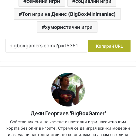
семейни игри
социални игри
Топ игри на Денис (BigBoxMinimaniac)
хумористични игри
Копирай URL
Деян Георгиев 'BigBoxGamer'
Собственик съм на кафене с настолни игри насочено към
хората без опит в игрите. Стремя се да играя всички модерни
и актуални настолни игри, но се опитвам да давам светлина