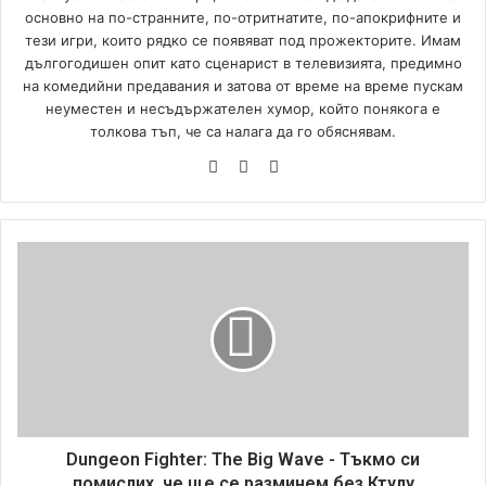
основно на по-странните, по-отритнатите, по-апокрифните и
тези игри, които рядко се появяват под прожекторите. Имам
дългогодишен опит като сценарист в телевизията, предимно
на комедийни предавания и затова от време на време пускам
неуместен и несъдържателен хумор, който понякога е
толкова тъп, че са налага да го обяснявам.
We
Fa
Yo
bsi
ce
uT
te
bo
ub
ok
e
D
u
n
g
e
o
n
F
i
g
Dungeon Fighter: The Big Wave - Тъкмо си
h
помислих, че ще се разминем без Ктулу