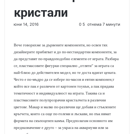
кристали
юни 14, 2016
0
5
отнема 7 минути
Вече говорихме за дървените компоненти, но освен тях
дизайнерите прибягват и до по-нестандартни компоненти, за
да представят по-правдоподобно елементи от играта. Разбира
се, пластмасовите фигурки специално „отляти“ за играта са
най-близо до действителен модел, но те доста вдигат цената.
Често е по-мъдро да се избере по-масов и евтин компонен,т
който все пак е различен от картонен тоукън, а пак придава
тематичност и индивидуалност на играта. Такива са и
пластмасовите полупрозрачни кристалчета в различни
цветове. Макар и малко по-различни ще добавя и стъклените
кръгчета, които са още по-големи и лъскави, но пък нямат
формата на скъпоценен камък. Предполагам основното им
предназначение е друго – за украса на аквариуми или за