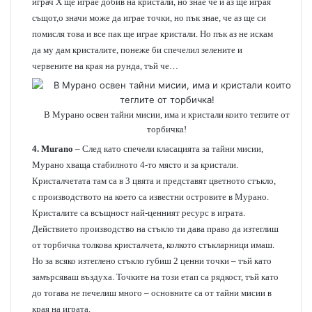
играч X ще играе добив на кристали, но знае че и аз ще играя
същот,о значи може да играе точки, но пък знае, че аз ще си
помисля това и все пак ще играе кристали. Но пък аз не искам
да му дам кристалите, понеже би спечелил зелените и
червените на края на рунда, тъй че…
В Мурано освен тайни мисии, има и кристали които теглите от
торбичка!
4.
Murano
– След като спечели класацията за тайни мисии,
Мурано хваща стабилното 4-то място и за кристали.
Кристалчетата там са в 3 цвята и представят цветното стъкло,
с производството на което са известни островите в Мурано.
Кристалите са всъщност най-ценният ресурс в играта.
Действието производство на стъкло ти дава право да изтеглиш
от торбичка толкова кристалчета, колкото стъкларници имаш.
Но за всяко изтеглено стъкло губиш 2 ценни точки – тъй като
замърсяваш въздуха. Точките на този етап са рядкост, тъй като
до тогава не печелиш много – основните са от тайни мисии в
края на играта.