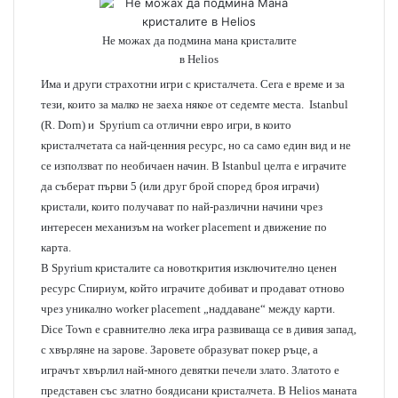
Не можах да подмина мана кристалите
в Helios
Има и други страхотни игри с кристалчета. Сега е време и за
тези, които за малко не заеха някое от седемте места. Istanbul
(R. Dorn) и Spyrium са отлични евро игри, в които
кристалчетата са най-ценния ресурс, но са само един вид и не
се използват по необичаен начин. В Istanbul целта е играчите
да съберат първи 5 (или друг брой според броя играчи)
кристали, които получават по най-различни начини чрез
интересен механизъм на worker placement и движение по
карта.
В Spyrium кристалите са новоткрития изключително ценен
ресурс Спириум, който играчите добиват и продават отново
чрез уникално worker placement „наддаване“ между карти.
Dice Town е сравнително лека игра развиваща се в дивия запад,
с хвърляне на зарове. Заровете образуват покер ръце, а
играчът хвърлил най-много девятки печели злато. Златото е
представен със златно боядисани кристалчета. В
Helios
маната