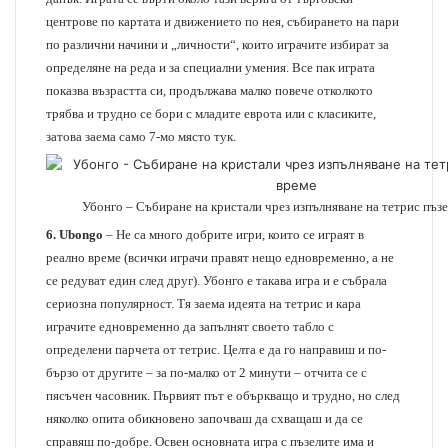
центрове по картата и движението по нея, събирането на пари
по различни начини и „личности“, които играчите избират за
определяне на реда и за специални умения. Все пак играта
показва възрастта си, продължава малко повече отколкото
трябва и трудно се бори с младите еврота или с класиките,
затова заема само 7-мо място тук.
Убонго – Събиране на кристали чрез изпълняване на тетрис пъзе
6.
Ubongo
– Не са много добрите игри, които се играят в
реално време (всички играчи правят нещо едновременно, а не
се редуват един след друг). Убонго е такава игра и е събрала
сериозна популярност. Тя заема идеята на тетрис и кара
играчите едновременно да запълнят своето табло с
определени парчета от тетрис. Целта е да го направиш и по-
бързо от другите – за по-малко от 2 минути – отчита се с
пясъчен часовник. Първият път е объркващо и трудно, но след
няколко опита обикновено започваш да схващаш и да се
справяш по-добре. Освен основната игра с пъзелите има и