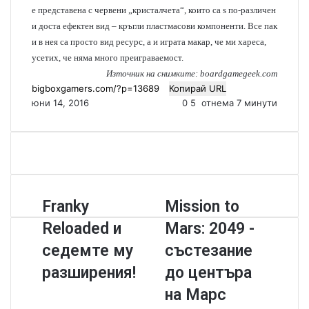
е представена с червени „кристалчета“, които са s по-различен
и доста ефектен вид – кръгли пластмасови компоненти. Все пак
и в нея са просто вид ресурс, а и играта макар, че ми хареса,
усетих, че няма много преиграваемост.
Източник на снимките: boardgamegeek.com
Копирай URL
юни 14, 2016
0
5
отнема 7 минути
F
Franky
M
Mission to
r
i
Reloaded и
Mars: 2049 -
a
s
n
s
седемте му
състезание
k
i
разширения!
до центъра
y
o
R
n
на Марс
e
t