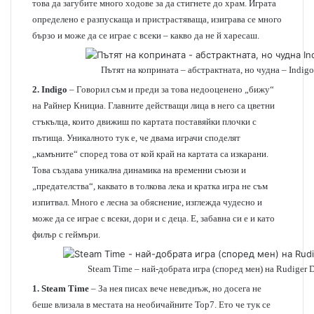
това да загубите много ходове за да стигнете до храм. Играта
определено е разпускаща и пристрастяваща, изиграва се много
бързо и може да се играе с всеки – какво да не й харесаш.
Пътят на коприната – абстрактната, но чудна – Indigo
2.
Indigo
– Говорил съм и преди за това недооценено „бижу“
на Райнер Книциа. Главните действащи лица в него са цветни
стъкълца, които движиш по картата поставяйки плочки с
пътища. Уникалното тук е, че двама играчи споделят
„камъните“ според това от кой край на картата са изкарани.
Това създава уникална динамика на временни съюзи и
„предателства“, каквато в толкова лека и кратка игра не съм
изпитвал. Много е лесна за обяснение, изглежда чудесно и
може да се играе с всеки, дори и с деца. Е, забавна си е и като
филър с геймъри.
Steam Time – най-добрата игра (според мен) на Rudiger 
1. Steam Time
– За нея писах вече неведнъж, но досега не
беше влизала в местата на необичайните Top7. Ето че тук се