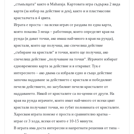
„стъкълцата“ както в Maharaja. Картовата игра съдържа 2 вида
карти (за избор на действие и дек), както и и пластмасови
кристалчета в 4 цвята.
Играта е проста – на всеки играч се раздава по една карта,
която показва 3 неща – работници, които определят края на
рунда (и дават точки, ако имаш най-много в края на рунда),
кристали, които ще получиш, ако спечелиш действие
„събиране на кристали“ и точки, които ще получиш, ако
спечелиш действие „получаване на точки“. Играчите избират
едновременно карта за действие и я откриват. Тук е
интересното – ако двама са избрали едно и също действие
започва наддаване за действието с кристали и победилият
печели действието, но загубилият печели кристалите от
наддаването. Някой от кристалите са по-ценни от други. На
края на рунда играчите, които имат най-много от всеки цвят
кристали получават точки, но губят половината от кристалите.
Харесвам играта понеже е проста и сравнително кратка –
играе се 3 хода, всеки от които е 10-15 минути.
В играта има доста интересни и напрегнати решения от типа –