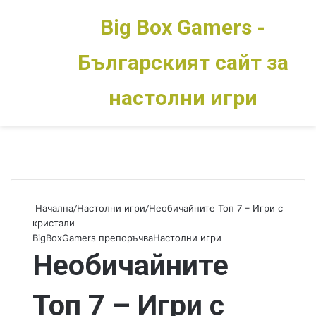
Big Box Gamers -
Българският сайт за
Меню
Switch skin
настолни игри
Начална
/
Настолни игри
/
Необичайните Топ 7 – Игри с
кристали
BigBoxGamers препоръчва
Настолни игри
Необичайните
Топ 7 – Игри с