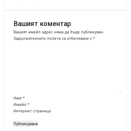
р
д
е
о
н
ц
и
е
Вашият коментар
я
н
Вашият имейл адрес няма да бъде публикуван.
!
т
Задължителните полета са отбелязани с
*
ъ
К
р
о
а
н
м
а
е
М
н
а
т
р
а
с
р
:
Име
*
*
Имейл
*
Интернет страница