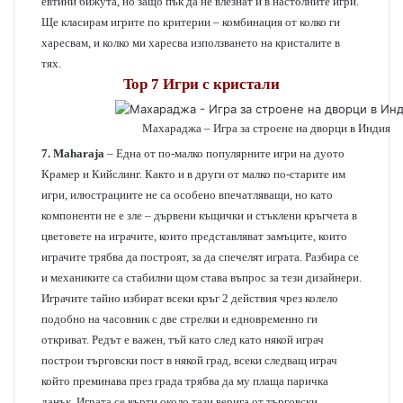
евтини бижута, но защо пък да не влезнат и в настолните игри.
Ще класирам игрите по критерии – комбинация от колко ги
харесвам, и колко ми харесва използването на кристалите в
тях.
Top 7 Игри с кристали
Махараджа – Игра за строене на дворци в Индия
7. Maharaja
– Една от по-малко популярните игри на дуото
Крамер и Кийслинг. Както и в други от малко по-старите им
игри, илюстрациите не са особено впечатляващи, но като
компоненти не е зле – дървени къщички и стъклени кръгчета в
цветовете на играчите, които представляват замъците, които
играчите трябва да построят, за да спечелят играта. Разбира се
и механиките са стабилни щом става въпрос за тези дизайнери.
Играчите тайно избират всеки кръг 2 действия чрез колело
подобно на часовник с две стрелки и едновременно ги
откриват. Редът е важен, тъй като след като някой играч
построи търговски пост в някой град, всеки следващ играч
който преминава през града трябва да му плаща паричка
данък. Играта се върти около тази верига от търговски