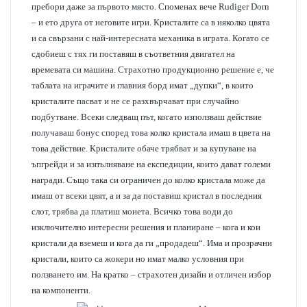
пребори даже за първото място. Споменах вече Rudiger Dorn
– и ето друга от неговите игри. Кристалите са в няколко цвята
и са свързани с най-интересната механика в играта. Когато се
сдобиеш с тях ги поставяш в съответния двигател на
времевата си машина. Страхотно продукционно решение е, че
таблата на играчите и главния борд имат „дупки“, в които
кристалите пасват и не се разхвърчават при случайно
подбутване. Всеки следващ път, когато използваш действие
получаваш бонус според това колко кристала имаш в цвета на
това действие. Кристалите обаче трябват и за купуване на
ъпгрейди и за изпълняване на експедиции, които дават големи
награди. Също така си ограничен до колко кристала може да
имаш от всеки цвят, а и за да поставиш кристал в последния
слот, трябва да платиш монета. Всичко това води до
изключително интересни решения и планиране – кога и кои
кристали да вземеш и кога да ги „продадеш“. Има и прозрачни
кристали, които са жокери но имат малко условния при
ползването им. На кратко – страхотен дизайн и отличен избор
на компоненти.