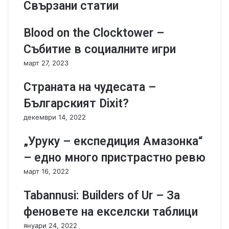
Свързани статии
l
o
o
M
a
a
Blood on the Clocktower –
d
r
Събитие в социалните игри
e
s
d
:
март 27, 2023
и
2
с
0
Страната на чудесата –
е
4
Българският Dixit?
д
9
е
-
декември 14, 2022
м
с
т
ъ
„Уруку – експедиция Амазонка“
е
с
– едно много пристрастно ревю
м
т
у
е
март 16, 2022
р
з
а
а
Tabannusi: Builders of Ur – За
з
н
феновете на екселски таблици
ш
и
и
е
януари 24, 2022