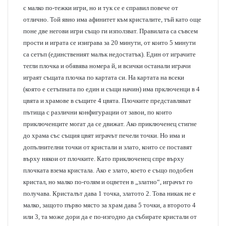
с малко по-тежки игри, но и тук се е справил повече от
отлично. Той явно има афинитет към кристалите, тъй като още
поне две негови игри също ги използват. Правилата са съвсем
прости и играта се изиграва за 20 минути, от които 5 минути
са сетъп (единственият малък недостатък). Един от играчите
тегли плочка и обявява номера й, и всички останали играчи
играят същата плочка по картата си. На картата на всеки
(която е сетъпната по един и същи начин) има прключенци в 4
цвята и храмове в същите 4 цвята. Плочките представляват
пътища с различни конфигурации от завои, по които
приключенците могат да се движат. Ако приключенец стигне
до храма със същия цвят играчът печели точки. Но има и
допълнителни точки от кристали и злато, които се поставят
върху някои от плочките. Като приключенец спре върху
плочката взема кристала. Ако е злато, което е също подобен
кристал, но малко по-голям и оцветен в „златно“, играчът го
получава. Кристалът дава 1 точка, златото 2. Това никак не е
малко, защото първо място за храм дава 5 точки, а второто 4
или 3, та може дори да е по-изгодно да събирате кристали от