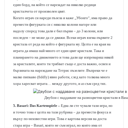
един борд, на който се нареждат на няколко редици
кристалчета от произволен цвят.
Когато играч си нареди пъзела и каже „Убонго“, има право да
премести фигурката си с няколко колони нагоре или
надолу според това дали е бил първи – до 3 колони, или
последен – не може да се движи. Всеки играч взема първите 2
кристала от реда на който е фигурката му. Целта е на края на
играта да имаш най-много от един цвят кристали. Така и
планирането на движението и това дали ще изпревариш някой
за кристалите, които ти трябват също е доста важно, освен и
бързината на нареждане на Тетрис пъзелите. Въпреки че е
малко пипкаво (fiddly) явно работи, след като толкова много
хора харесват играта… между другото, и аз съм сред тях.
Двубои с наддаване на разноцветни кристали в Basa
5. Basari: Das Kartenspiele –
Едва ли сте чували тази игра, но
и точно това е целта на тази рубрика – да премести фокуса и
върху по-неизвестни игри. Това е картова версия на доста
стара игра – Basari, която не съм играл, но която има от