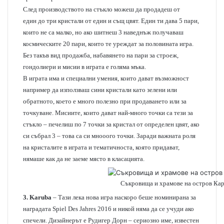
След производството на стъкло можеш да продадеш от
един до три кристали от един и същ цвят. Един ти дава 5 пари,
които не са малко, но ако шитнеш 3 наведнъж получаваш
космическите 20 пари, които те уреждат за половината игра.
Без такъв вид продажба, набавянето на пари за строеж,
гондолиери и мисии в играта е голяма мъка.
В играта има и специални умения, които дават възможност
например да използваш сини кристали като зелени или
обратното, което е много полезно при продаването или за
точкуване. Мисиите, които дават най-много точки са тези за
стъкло – печелиш по 7 точки за кристал от определен цвят, ако
си събрал 3 – това са си мнооого точки. Заради важната роля
на кристалите в играта и тематичноста, която придават,
нямаше как да не заеме място в класацията.
Съкровища и храмове на остров Ка
3. Karuba
– Тази лека нова игра наскоро беше номинирана за
наградата Spiel Des Jahres 2016 и никой няма да се учуди ако
спечели. Дизайнерът е Рудигер Дорн – сериозно име, известен