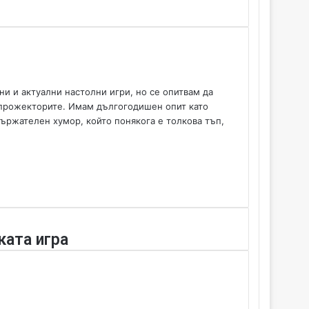
ни и актуални настолни игри, но се опитвам да
д прожекторите. Имам дългогодишен опит като
ържателен хумор, който понякога е толкова тъп,
ката игра