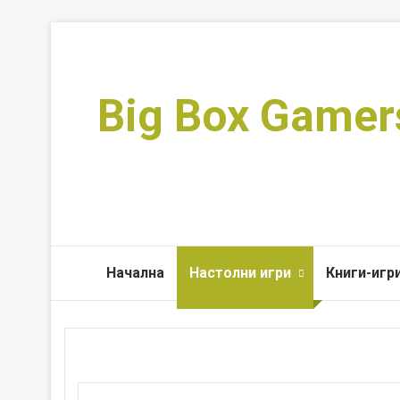
Big Box Gamer
Начална
Настолни игри
Книги-игр