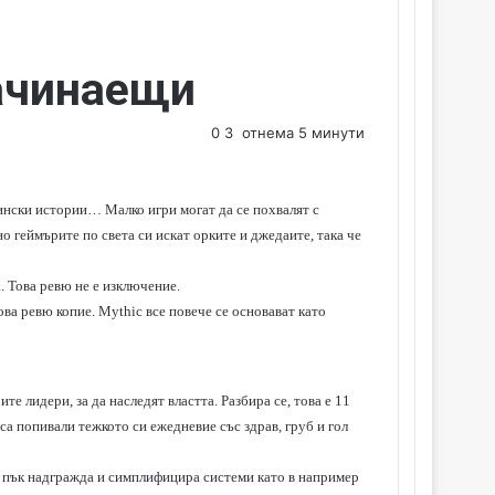
начинаещи
0
3
отнема 5 минути
ински истории… Малко игри могат да се похвалят с
но геймърите по света си искат орките и джедаите, така че
. Това ревю не е изключение.
ва ревю копие. Мythic все повече се основават като
те лидери, за да наследят властта. Разбира се, това е 11
са попивали тежкото си ежедневие със здрав, груб и гол
о пък надгражда и симплифицира системи като в например