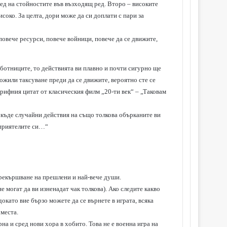
ред на стойностите във възходящ ред. Второ – високите
соко. За целта, дори може да си доплати с пари за
 повече ресурси, повече войници, повече да се движите,
аботниците, то действията ви плавно и почти сигурно ще
ложили таксуване преди да се движите, вероятно сте се
окрифния цитат от класическия филм „20-ти век“ – „Таковам
, къде случайни действия на също толкова обърканите ви
 приятелите си…“
 прекършване на прешлени и най-вече души.
е могат да ви изненадат чак толкова). Ако следите какво
окато вие бързо можете да се върнете в играта, всяка
 места.
на и сред нови хора в хобито. Това не е военна игра на