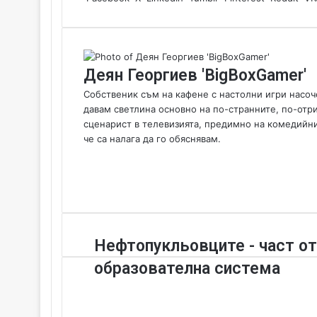
Деян Георгиев 'BigBoxGamer'
Собственик съм на кафене с настолни игри насоче
давам светлина основно на по-странните, по-отр
сценарист в телевизията, предимно на комедийни
че са налага да го обяснявам.
W
e
F
b
a
Y
s
c
o
i
e
u
t
b
T
Н
Нефтопукльовците - част от
e
o
u
е
o
b
образователна система
ф
k
e
т
о
п