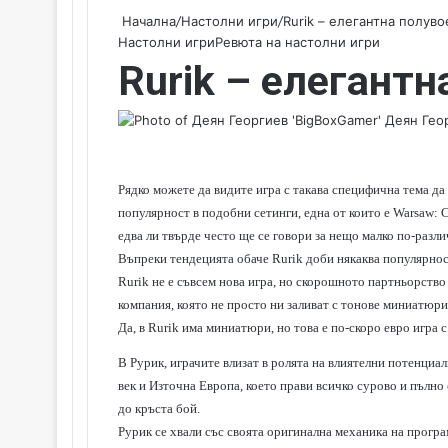
Начална
/
Настолни игри
/
Rurik – елегантна полув
Настолни игри
Ревюта на настолни игри
Rurik – елегант
Деян Геор
Рядко можете да видите игра с такава специфична тема д
популярност в подобни сетинги, една от които е
Warsaw: C
едва ли твърде често ще се говори за нещо малко по-разли
Въпреки тендецията обаче Rurik доби някаква популярност
Rurik не е съвсем нова игра, но скорошното партньорство
компания, която не просто ни заливат с тонове миниатюри
Да, в Rurik има миниатюри, но това е по-скоро евро игра
В Рурик, играчите влизат в ролята на влиятелни потенциали
век и Източна Европа, което прави всичко сурово и пълно 
до кръста бой.
Рурик се хвали със своята оригинална механика на прогр