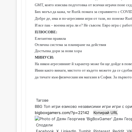
GMT, която изисква подготовка от всички играчи поне сед
Бих могъл да кажа, че Rurik помага за справянето с COVID
Добре де, има и по-агресивни игри от тази, но понеже Rur
И все пак – военна игра ли е? Не съвсем. Евро игра с рабо
ПЛЮСОВЕ:
Елегантни правила
Отлична система за планиране на действия
Достъпна дори за нови хора
МИНУСИ:
На някои агресивният й характер може би ще дойде в пов
Ииии както винаги, мястото от където можете да се сдоби
да тичате към физическия им магазин в София. За първото 
Тагове
BBG Топ игри
езиково независими игри
игри с ор
Копирай URL
Деян Геор
Сподели
Facebook
X
LinkedIn
Tumblr
Pinterest
Reddit
VK