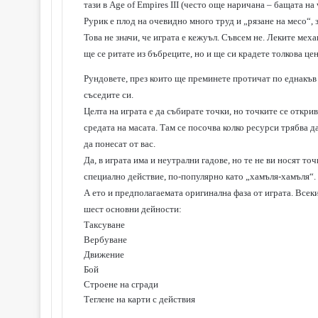
тази в Age of Empires III (често още наричана – бащата на 
Рурик е плод на очевидно много труд и „рязане на месо“,
Това не значи, че играта е кежуъл. Съвсем не. Леките меха
ще се ритате из бъбреците, но и ще си крадете толкова цен
Рундовете, през които ще преминете протичат по еднакъв 
съседите си.
Целта на играта е да събирате точки, но точките се откр
средата на масата. Там се посочва колко ресурси трябва д
да понесат от вас.
Да, в играта има и неутрални гадове, но те не ви носят то
специално действие, по-популярно като „хамъля-хамъля“.
А ето и предполагаемата оригинална фаза от играта. Всеки
шест основни дейности:
Таксуване
Вербуване
Движение
Бой
Строене на сгради
Теглене на карти с действия