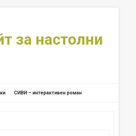
йт за настолни
ки
СИВИ – интерактивен роман
Switch skin
Търси за