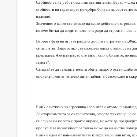
Стойността на работника има две значения. Първо – след 
стойности ви гарантират по-добри бонуси на съответното 
влияние.
Значението колко сте високо на всяко действие е огромно.
повече битки да водите, повече сгради да строите, повече
Втората фаза на играта разделя добрите стратези от „Фак,
се изплатят. Защото ако сте сложили ниска стойност на дв
прецакали. Ако пък първо сте започнали с битките, но ник
земята“.
Свиквайте да таковате земята обаче, защото освен слабит
опоненти, които тотално ще ви забият в безсмислие и скъ
Rurik е нетипично агресивна евро игра с огромно взаимод
Аз откривам това за очарователно, защото тук нищо не се о
се случва на полето с програмиране, можете да предвидите
пропусната възможност за точка може да ви коства победат
Rurik е една от най-елегантните конфротационни игри, кои