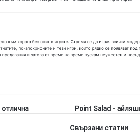
d
a
n
e
m
a
но към хората без опит в игрите. Стремя се да играя всички модер
i
итнатите, по-апокрифните и тези игри, които рядко се появяват по
l
 предавания и затова от време на време пускам неуместен и несъд
 отлична
P
Point Salad - айляш
o
i
Свързани статии
n
t
S