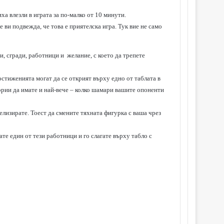
иха влезли в играта за по-малко от 10 минути.
е ви подвежда, че това е приятелска игра. Тук вие не само
и, сгради, работници и желание, с което да трепете
остиженията могат да се открият върху едно от таблата в
итории да имате и най-вече – колко шамари вашите опоненти
нгелизирате. Тоест да смените тяхната фигурка с ваша чрез
те един от тези работници и го слагате върху табло с