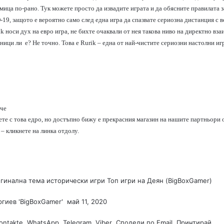
мица по-рано. Тук можете просто да извадите играта и да обясните правилата з
-19, защото е вероятно само след една игра да спазвате сериозна дистанция с в
ik носи дух на евро игра, не бихте очаквали от нея такова ниво на директно вз
тници ли е? Не точно. Това е Rurik – една от най-чистите сериозни настолни иг
ече
ете с това едро, но достъпно бижу е прекрасния магазин на нашите партньори 
– кликнете на линка отдолу.
игинална тема
исторически игри
Топ игри на Деян (BigBoxGamer)
гиев 'BigBoxGamer'
S
май 11, 2020
e
ontakte
WhatsApp
Telegram
n
Viber
Сподели по Email
Принтирай