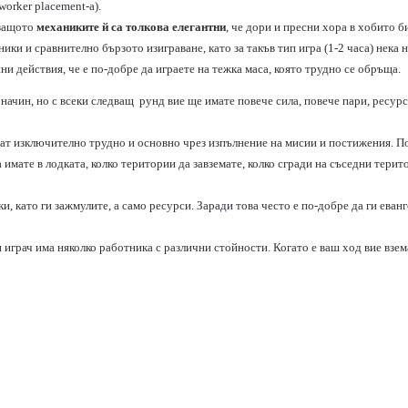
worker placement-a).
 защото
механиките й са толкова елегантни
, че дори и пресни хора в хобито б
ники и сравнително бързото изиграване, като за такъв тип игра (1-2 часа) нека н
ни действия, че е по-добре да играете на тежка маса, която трудно се обръща.
начин, но с всеки следващ рунд вие ще имате повече сила, повече пари, ресурс
иват изключително трудно и основно чрез изпълнение на мисии и постижения. П
а имате в лодката, колко територии да завземате, колко сгради на съседни тер
чки, като ги зажмулите, а само ресурси. Заради това често е по-добре да ги ева
 играч има няколко работника с различни стойности. Когато е ваш ход вие взема