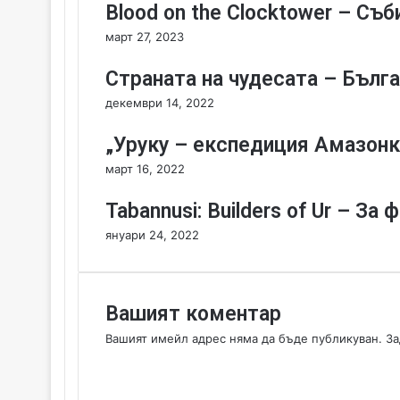
Blood on the Clocktower – Съб
у
март 27, 2023
к
л
Страната на чудесата – Бълга
ь
о
декември 14, 2022
в
ц
„Уруку – експедиция Амазонк
и
т
март 16, 2022
е
-
Tabannusi: Builders of Ur – З
ч
януари 24, 2022
а
с
т
о
Вашият коментар
т
о
Вашият имейл адрес няма да бъде публикуван.
За
т
К
л
о
и
м