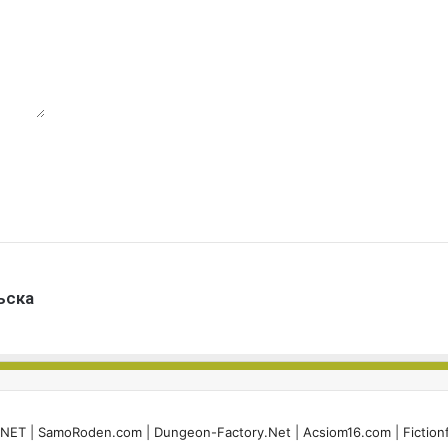
ъска
i.NET
|
SamoRoden.com
|
Dungeon-Factory.Net
|
Acsiom16.com
|
Fiction