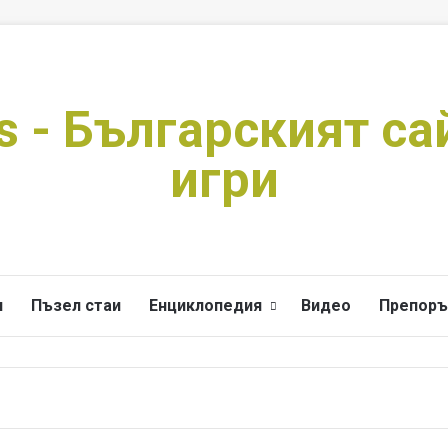
s - Българският са
игри
и
Пъзел стаи
Енциклопедия
Видео
Препоръ