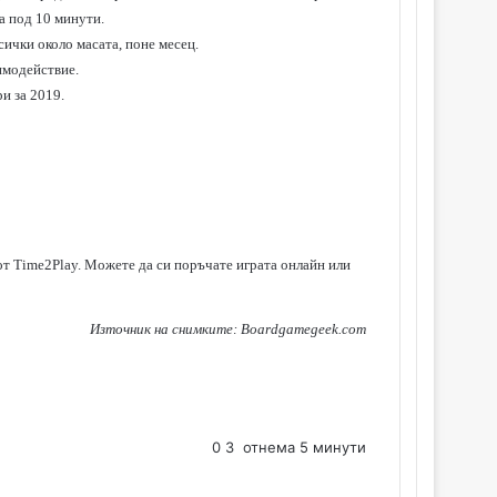
а под 10 минути.
сички около масата, поне месец.
аимодействие.
ри за 2019.
от Time2Play. Можете да си поръчате играта онлайн или
Източник на снимките: Boardgamegeek.com
0
3
отнема 5 минути