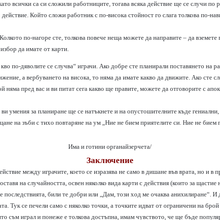
като всички са си сложили работниците, тогава всяка действие ще се случи по 
действие. Който сложи работник с по-висока стойност го слага толкова по-нави
 Колкото по-нагоре сте, толкова повече неща можете да направите – да вземете
 избор да имате от карти.
 кво по-дяволите се случва“ играчи. Ако добре сте планирали поставянето на р
ижение, а вербуването на висока, то няма да имате какво да движите. Ако сте с
ой няма пред вас и ви питат сега какво ще правите, можете да отговорите с ап
е ви умения за планиране ще се натъкнете и на опустошителните къде гениални
рцане на зъби с тихо повтаряне на ум „Ние не бием приятелите си. Ние не бием
Има и готини органайзерчета/
Заключение
ействие между играчите, което се изразява не само в дишане във врата, но и в
ставя на случайността, освен няколко вида карти с действия (които за щастие н
 последствията, били те добри или „Дам, този ход ме очаква анихилиране“. И д
а. Тук се печели само с няколко точки, а точките идват от ограничени на брой
то съм играл и понеже е толкова достъпна, имам чувството, че ще бъде популяр