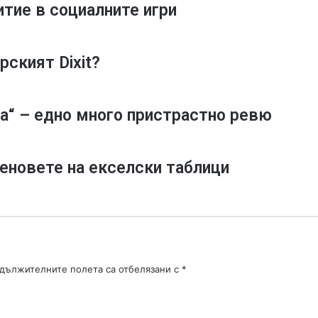
итие в социалните игри
a
l
a
рският Dixit?
d
-
а
й
а“ – едно много пристрастно ревю
л
я
ш
к
а феновете на екселски таблици
а
т
а
и
г
р
а
дължителните полета са отбелязани с
*