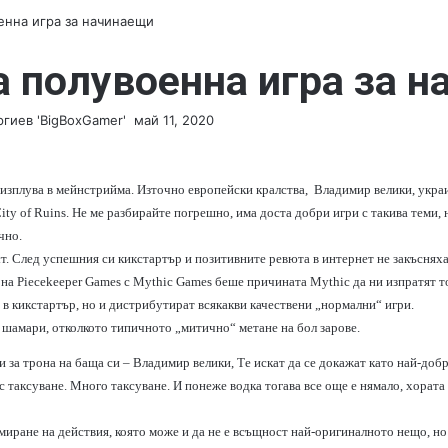
оенна игра за начинаещи
на полувоенна игра за 
гиев 'BigBoxGamer'
S
май 11, 2020
e
n
d
а изплува в мейнстрийма. Източно европейски кралства, Владимир велики, укра
a
ity of Ruins
. Не ме разбирайте погрешно, има доста добри игри с такива теми, 
n
чно.
e
. След успешния си кикстартър и позитивните ревюта в интернет не закъсняха
m
 на Piecekeeper Games с Mythic Games беше причината Mythic да ни изпратят то
a
 в кикстартър, но и дистрибутират всякакви качествени „нормални“ игри.
i
 с шамари, отколкото типичното „митично“ метане на бол зарове.
l
 за трона на баща си – Владимир велики, Те искат да се докажат като най-добри
с таксуване. Много таксуване. И понеже водка тогава все още е нямало, хората 
амиране на действия, която може и да не е всъщност най-оригиналното нещо, н