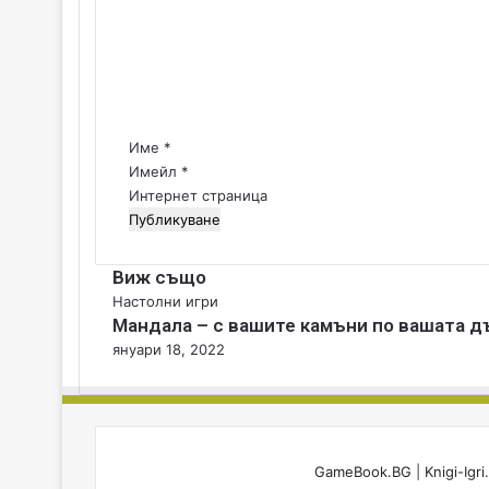
ч
е
н
н
а
т
о
а
б
р
р
:
Име
*
а
*
Имейл
*
з
Интернет страница
о
в
а
т
Виж също
е
C
Настолни игри
л
Мандала – с вашите камъни по вашата д
l
н
o
януари 18, 2022
а
s
с
e
и
с
т
GameBook.BG
|
Knigi-Igr
е