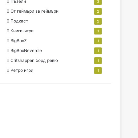
Пъзели
3
От геймъри за геймъри
2
Подкаст
2
Книги-игри
1
BigBoxZ
1
BigBoxNeverdie
1
Critshappen борд ревю
1
Ретро игри
1