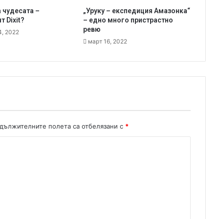
0
а чудесата –
„Уруку – експедиция Амазонка“
1
 Dixit?
– едно много пристрастно
4
ревю
4, 2022
март 16, 2022
дължителните полета са отбелязани с
*