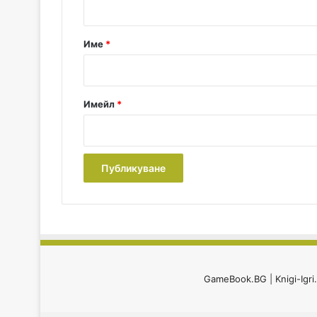
а
р
Име
*
:
*
Имейл
*
GameBook.BG
|
Knigi-Igr