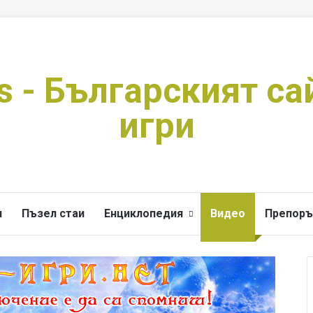
s - Българският са
игри
и
Пъзел стаи
Енциклопедия
Видео
Препоръ