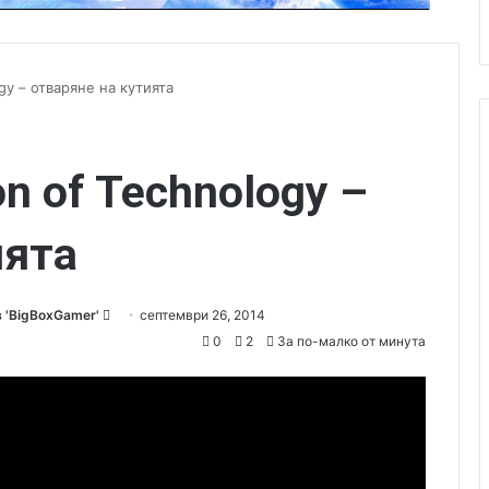
ogy – отваряне на кутията
on of Technology –
ията
 'BigBoxGamer'
S
септември 26, 2014
e
0
2
За по-малко от минута
n
d
a
n
e