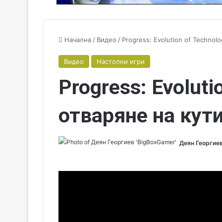
Начална
/
Видео
/
Progress: Evolution of Technol
Видео
Настолни игри
Progress: Evoluti
отваряне на кут
Деян Георгиев