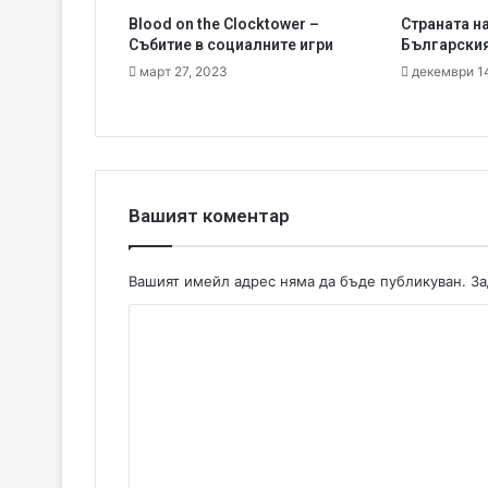
а
Blood on the Clocktower –
Страната н
т
Събитие в социалните игри
Българският
и
март 27, 2023
декември 1
с
т
о
р
и
я
Вашият коментар
Вашият имейл адрес няма да бъде публикуван.
За
К
о
м
е
н
т