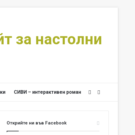
йт за настолни
ки
СИВИ – интерактивен роман
Switch skin
Търси за
Открийте ни във Facebook