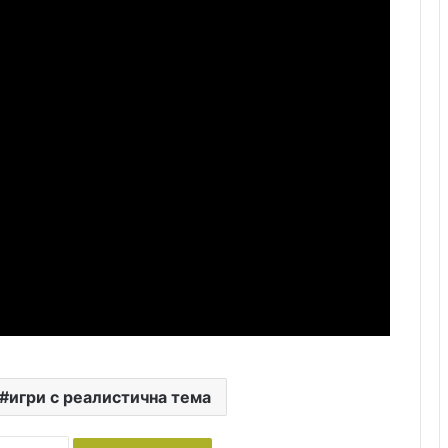
m
a
i
l
игри с реалистична тема