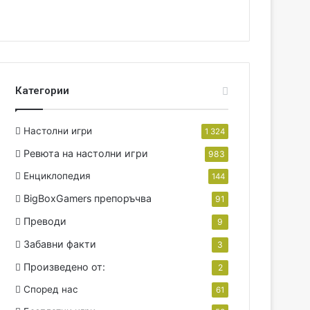
Категории
Настолни игри
1 324
Ревюта на настолни игри
983
Енциклопедия
144
BigBoxGamers препоръчва
91
Преводи
9
Забавни факти
3
Произведено от:
2
Според нас
61