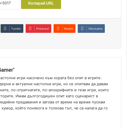
Копирай URL
Tumblr
Pinterest
Reddit
VKontakte
Gamer'
астолни игри насочено към хората без опит в игрите.
дерни и актуални настолни игри, но се опитвам да давам
ните, по-отритнатите, по-апокрифните и тези игри, които
кторите. Имам дългогодишен опит като сценарист в
медийни предавания и затова от време на време пускам
умор, който понякога е толкова тъп, че са налага да го