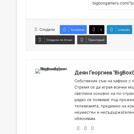
Сподели
Facebook
X
LinkedIn
Сподели по Email
Принтирай
Деян Георгиев 'BigBox
Собственик съм на кафене с н
Стремя се да играя всички мо
светлина основно на по-стран
рядко се появяват под проже
телевизията, предимно на ко
неуместен и несъдържателен х
обяснявам.
We
Fa
Yo