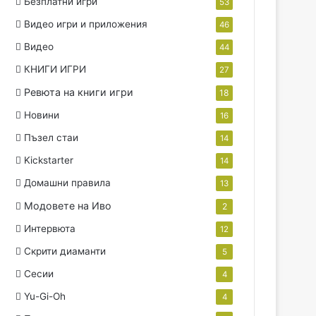
Безплатни игри
53
Видео игри и приложения
46
Видео
44
КНИГИ ИГРИ
27
Ревюта на книги игри
18
Новини
16
Пъзел стаи
14
Kickstarter
14
Домашни правила
13
Модовете на Иво
2
Интервюта
12
Скрити диаманти
5
Сесии
4
Yu-Gi-Oh
4