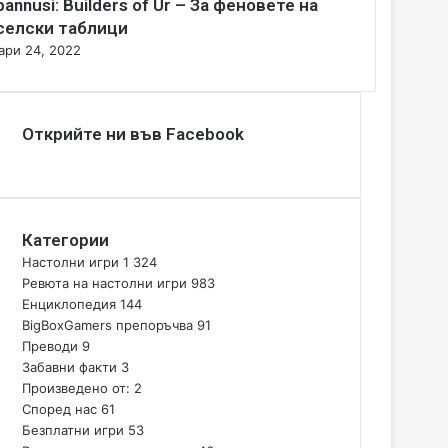
bannusi: Builders of Ur – За феновете на
селски таблици
ари 24, 2022
Открийте ни във Facebook
Категории
Настолни игри
1 324
Ревюта на настолни игри
983
Енциклопедия
144
BigBoxGamers препоръчва
91
Преводи
9
Забавни факти
3
Произведено от:
2
Според нас
61
Безплатни игри
53