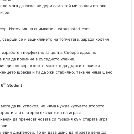
ело мога да кажа, че дори само той ми запали отново
игри.
сер. Източник на снимката: Justpushstart.com
, свърши се и зациклянето на топчетата, заради кофтия
е изработен перфектно за целта. Събира идеално
е или да премине в съседното улейче.
мия диспенсер, в което можете да държите всички
дженцето щраква и ги държи стабилно, така че няма шанс
th
 6
Student
 мога да ви успокоя, че няма нужда купувате второто,
пристига и с втория експанжън на играта.
 начин да пренесат новата си гъзария към старата игра
пари.
о един диспенсер. То ви дава шанс да играете вече до