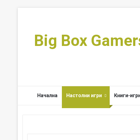
Big Box Gamer
Начална
Настолни игри
Книги-игр