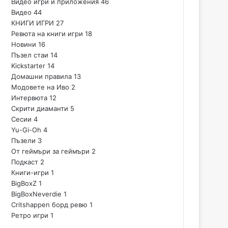
Видео игри и приложения
46
Видео
44
КНИГИ ИГРИ
27
Ревюта на книги игри
18
Новини
16
Пъзел стаи
14
Kickstarter
14
Домашни правила
13
Модовете на Иво
2
Интервюта
12
Скрити диаманти
5
Сесии
4
Yu-Gi-Oh
4
Пъзели
3
От геймъри за геймъри
2
Подкаст
2
Книги-игри
1
BigBoxZ
1
BigBoxNeverdie
1
Critshappen борд ревю
1
Ретро игри
1