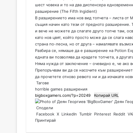
шест човека и то на два диспенсера едновременн
разширение (The Fifth Ingidient)
В разширението има нов вид топчета – листа от М
същия начин като тези от предното разширение. 
и вече не можете да слагате друго топче там, ос
като нов цвят, който просто може да се слага нав
страна по-лесна, но от друга – намалявате възмо
Разбира се, нямаше да е разширение на Potion Exp
едната ви позволява да крадете топчета, а другата
Няма нужда от заключение – очевидно е, че ако 
Препоръчвам ви да се насочите към разширението.
да прочетете отново ревюто ни и да изчакате нов
Тагове
horrible games
разширения
Копирай URL
Деян Геор
Сподели
Facebook
X
LinkedIn
Tumblr
Pinterest
Reddit
VK
Принтирай