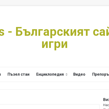
s - Българският са
игри
и
Пъзел стаи
Енциклопедия
Видео
Препоръ
Ви
C
Нас