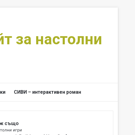
йт за настолни
ки
СИВИ – интерактивен роман
Switch skin
Търси за
ж също
толни игри