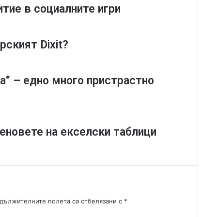
l
итие в социалните игри
a
c
u
l
рският Dixit?
a
-
В
а“ – едно много пристрастно
а
м
п
и
р
а феновете на екселски таблици
х
л
е
б
а
р
к
дължителните полета са отбелязани с
*
а
?