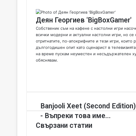
Деян Георгиев 'BigBoxGamer'
Собственик съм на кафене с настолни игри насоче
всички модерни и актуални настолни игри, но се 
отритнатите, по-апокрифните и тези игри, които
дългогодишен опит като сценарист в телевизията
на време пускам неуместен и несъдържателен хумо
обяснявам.
W
e
F
b
a
Y
s
c
o
i
e
u
t
b
T
B
Banjooli Xeet (Second Edition)
e
o
u
a
o
b
- Въпреки това име...
n
k
e
j
Свързани статии
o