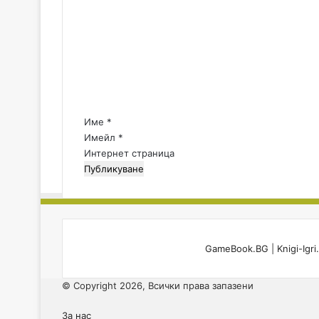
о
-
м
В
е
ъ
н
п
т
р
е
а
к
р
и
:
Име
*
т
*
Имейл
*
о
Интернет страница
в
а
и
м
е
.
GameBook.BG
|
Knigi-Igr
.
.
© Copyright 2026, Всички права запазени
За нас