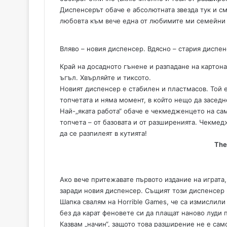
Диспенсерът обаче е абсолютната звезда тук и см
любовта към вече една от любимите ми семейни 
Вляво – новия диспенсер. Вдясно – стария диспен
Край на досадното гънене и разпадане на картона
ъгъл. Хвърляйте и тиксото.
Новият диспенсер е стабилен и пластмасов. Той 
топчетата и няма момент, в който нещо да заседн
Най-„яката работа“ обаче е чекмедженцето на са
топчета – от базовата и от разширенията. Чекме
да се разпилеят в кутията!
The
Ако вече притежавате първото издание на играта,
заради новия диспенсер. Същият този диспенсер 
Шапка свалям на Horrible Games, че са измислили
без да карат феновете си да плащат наново луди 
Казвам „начин“, защото това разширение не е сам