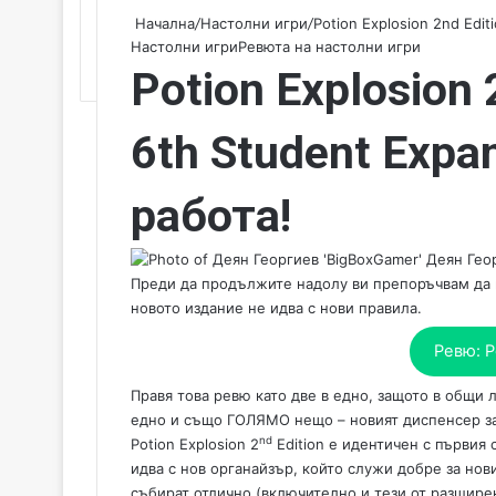
Начална
/
Настолни игри
/
Potion Explosion 2nd Edit
Настолни игри
Ревюта на настолни игри
Potion Explosion 
6th Student Expa
работа!
Деян Геор
Преди да продължите надолу ви препоръчвам да п
новото издание не идва с нови правила.
Ревю: P
Правя това ревю като две в едно, защото в общи
едно и също ГОЛЯМО нещо – новият диспенсер за
nd
Potion Explosion 2
Edition е идентичен с първия 
идва с нов органайзър, който служи добре за нов
събират отлично (включително и тези от разшире