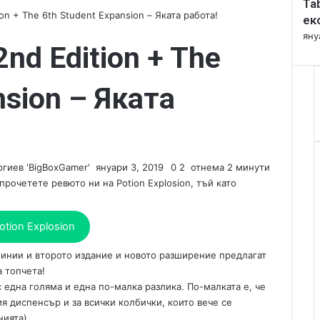
Ta
l
ion + The 6th Student Expansion – Яката работа!
o
ек
s
яну
2nd Edition + The
e
nsion – Яката
гиев 'BigBoxGamer'
S
януари 3, 2019
0
2
отнема 2 минути
e
рочетете ревюто ни на Potion Explosion, тъй като
n
d
otion Explosion
a
n
 линии и второто издание и новото разширение предлагат
e
 топчета!
m
с една голяма и една по-малка разлика. По-малката е, че
a
ия диспенсър и за всички колбички, които вече се
i
l
нията)