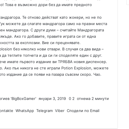
о! Това е възможно дори без да имате предното
андрагора. Те отново действат като жокери, но не по
Тук можете да слагате мандрагора само на празни места
вен мандрагора. С други думи – считайте Мандрагората
сякъде. Ако го добавите, правите играта си от една
жността за експлозии. Вие си преценявате.
losion без няколко нови отвари. В случая са два вида –
 да теглите топчета и да си ги споделяте един с друг.
вече имате първото издание ви ТРЯБВА новия диспенсер.
 Ако пък никога не сте играли Potion Explosion, можете
ото издание да се появи на пазара съвсем скоро. Чао.
гиев 'BigBoxGamer'
S
януари 3, 2019
0
2
отнема 2 минути
e
ontakte
WhatsApp
Telegram
n
Viber
Сподели по Email
d
a
n