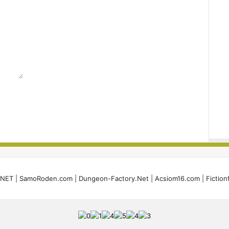
И
у
у
у
у
!
i.NET
|
SamoRoden.com
|
Dungeon-Factory.Net
|
Acsiom16.com
|
Fiction