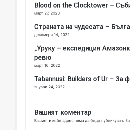
o
Blood on the Clocktower – Съб
l
i
март 27, 2023
X
e
Страната на чудесата – Бълга
e
декември 14, 2022
t
(
„Уруку – експедиция Амазонк
S
e
ревю
c
март 16, 2022
o
n
Tabannusi: Builders of Ur – З
d
E
януари 24, 2022
d
i
t
i
Вашият коментар
o
Вашият имейл адрес няма да бъде публикуван.
За
n
К
)