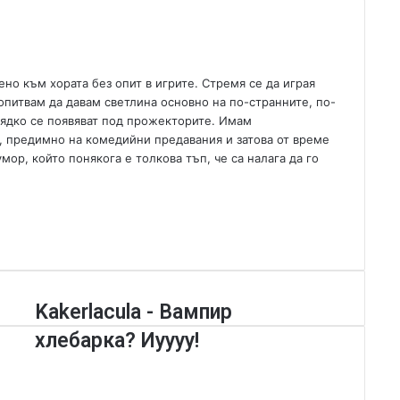
e
m
a
i
но към хората без опит в игрите. Стремя се да играя
l
опитвам да давам светлина основно на по-странните, по-
 рядко се появяват под прожекторите. Имам
, предимно на комедийни предавания и затова от време
р, който понякога е толкова тъп, че са налага да го
K
Kakerlacula - Вампир
a
хлебарка? Иуууу!
k
e
r