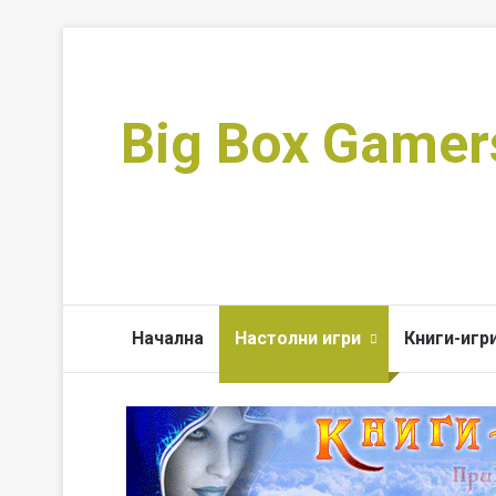
Big Box Gamer
Начална
Настолни игри
Книги-игр