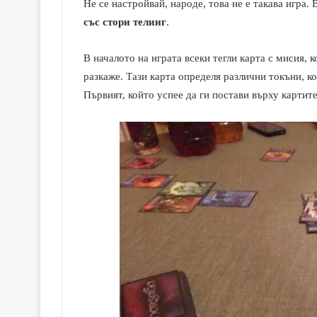
Не се настройвай, народе, това не е такава игра.
със стори телинг
.
В началото на играта всеки тегли карта с мисия, 
разкаже. Тази карта определя различни токъни, ко
Първият, който успее да ги постави върху картите