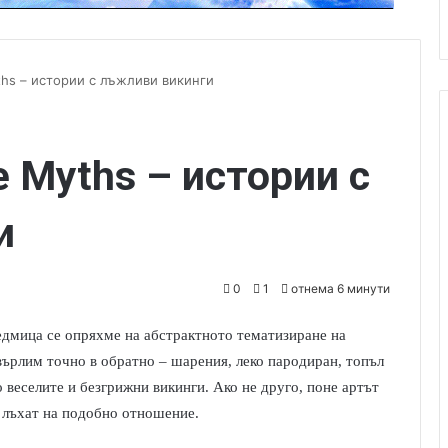
ths – истории с лъжливи викинги
he Myths – истории с
и
0
1
отнема 6 минути
едмица се опряхме на абстрактното тематизиране на
върлим точно в обратно – шарения, леко пародиран, топъл
веселите и безгрижни викинги. Ако не друго, поне артът
 лъхат на подобно отношение.