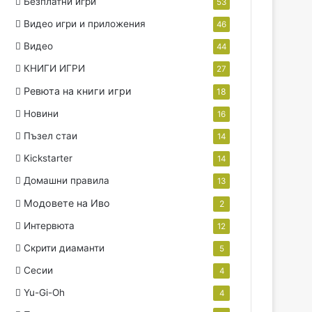
Безплатни игри
53
Видео игри и приложения
46
Видео
44
КНИГИ ИГРИ
27
Ревюта на книги игри
18
Новини
16
Пъзел стаи
14
Kickstarter
14
Домашни правила
13
Модовете на Иво
2
Интервюта
12
Скрити диаманти
5
Сесии
4
Yu-Gi-Oh
4