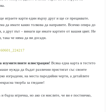
ва.
 ще играете карти един върху друг и ще се прецаквате.
яма да имате какво толкова да направите. Всичко опира до
, а друг път – винаги ще имате картите от вашия цвят. Не
, така че няма да ви досади.
са изумителните илюстрации!
Всяка една карта в тестето
ямаше нужда да бъдат различни пристигат със своите
ко изградени, на места пародийни черти, а детайлите
рекрасна творба за гледане!
и бърза игричка, но ако си мислите, че ви е постничко,