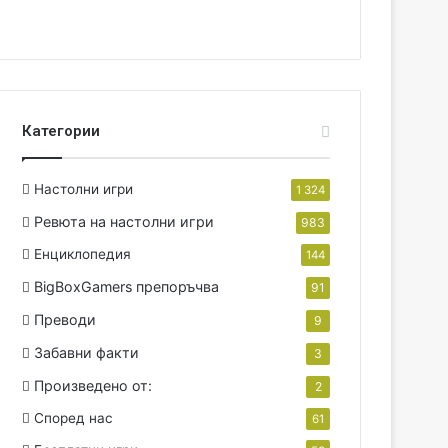
Категории
Настолни игри
1 324
Ревюта на настолни игри
983
Енциклопедия
144
BigBoxGamers препоръчва
91
Преводи
9
Забавни факти
3
Произведено от:
2
Според нас
61