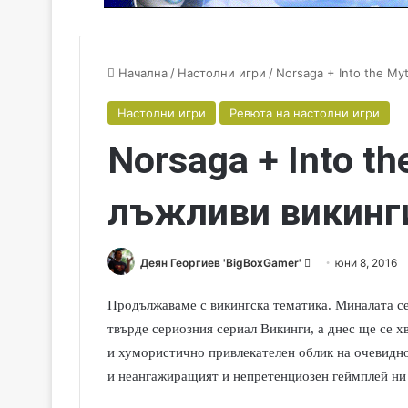
Начална
/
Настолни игри
/
Norsaga + Into the My
Настолни игри
Ревюта на настолни игри
Norsaga + Into t
лъжливи викинг
Деян Георгиев 'BigBoxGamer'
S
юни 8, 2016
e
Продължаваме с викингска тематика. Миналата с
n
d
твърде сериозния сериал Викинги, а днес ще се х
a
и хумористично привлекателен облик на очевидно 
n
и неангажиращият и непретенциозен геймплей ни
e