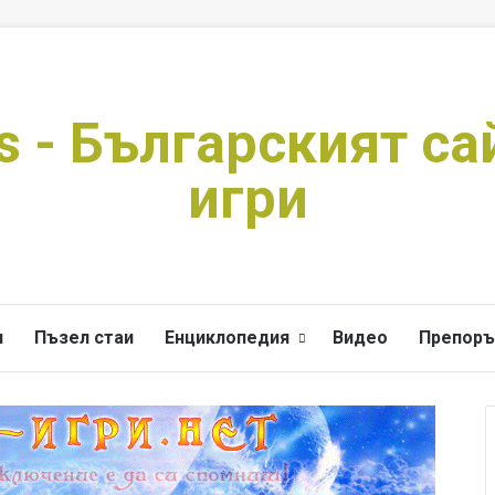
s - Българският са
игри
и
Пъзел стаи
Енциклопедия
Видео
Препоръ