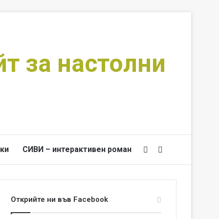
йт за настолни
ки
СИВИ – интерактивен роман
Switch skin
Търси за
Открийте ни във Facebook