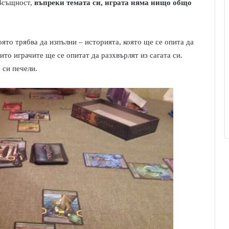
 Всъщност,
въпреки темата си, играта няма нищо общо
която трябва да изпълни – историята, която ще се опита да
ито играчите ще се опитат да разхвърлят из сагата си.
 си печели.