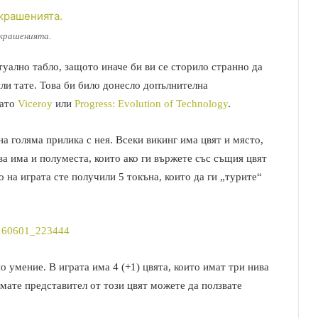
крашенията.
туално табло, защото иначе би ви се сторило странно да
или тате. Това би било донесло допълнителна
като
Viceroy
или
Progress: Evolution of Technology
.
а голяма прилика с нея. Всеки викинг има цвят и място,
ва има и полуместа, които ако ги вържете със същия цвят
 на играта сте получили 5 токънa, които да ги „турите“
о умение. В играта има 4 (+1) цвята, които имат три нива
имате представител от този цвят можете да ползвате