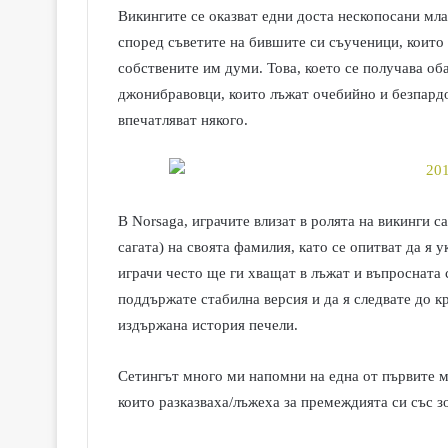
m
Викингите се оказват едни доста нескопосани мла
a
според съветите на бившите си съученици, които
i
собствените им думи. Това, което се получава оба
l
джонибравовци, които лъжат очебийно и безпард
впечатляват някого.
В Norsaga, играчите влизат в ролята на викинги с
сагата) на своята фамилия, като се опитват да я 
играчи често ще ги хващат в лъжат и въпросната с
поддържате стабилна версия и да я следвате до к
издържана история печели.
Сетингът много ми напомни на една от първите ми
които разказваха/лъжеха за премеждията си със з