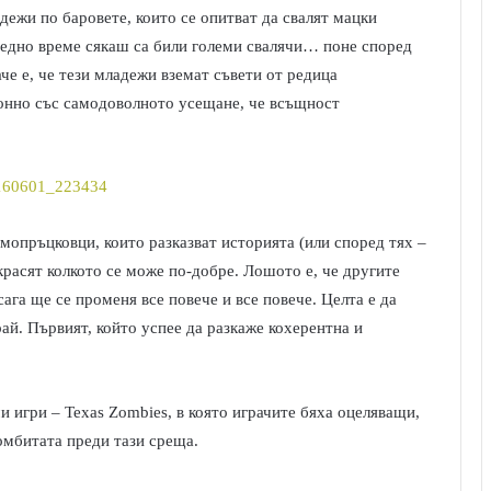
дежи по баровете, които се опитват да свалят мацки
 едно време сякаш са били големи свалячи… поне според
че е, че тези младежи вземат съвети от редица
онно със самодоволното усещане, че всъщност
амопръцковци, които разказват историята (или според тях –
украсят колкото се може по-добре. Лошото е, че другите
ага ще се променя все повече и все повече. Целта е да
рай. Първият, който успее да разкаже кохерентна и
 игри – Texas Zombies, в която играчите бяха оцеляващи,
омбитата преди тази среща.