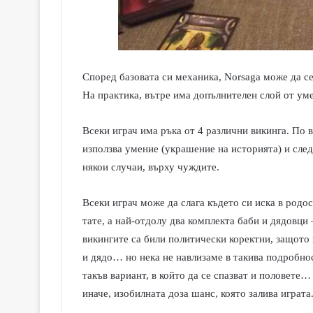
Според базовата си механика, Norsaga може да с
На практика, вътре има допълнителен слой от ум
Всеки играч има ръка от 4 различни викинга. По в
използва умение (украшение на историята) и след
някои случаи, върху чуждите.
Всеки играч може да слага където си иска в родос
тате, а най-отдолу два комплекта баби и дядовци 
викингите са били политически коректни, защото
и дядо… но нека не навлизаме в такива подробно
такъв вариант, в който да се спазват и половете…
иначе, изобилната доза шанс, която залива играта