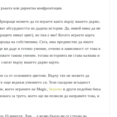
а ръката или директна конфронтация.
Призраци можете да ги играете както върху вашето дърво,
ват абсурдността на дадена история. Да, никой няма да ви
раците нямат цвят), но пък е яко! Когато играете карта
е връща на собственика. Сега, има предимство да имате
 ще ви даде и готино умение, отново в зависимост от това в
звате такова умение, тогава историята ви става калпава и
е слагат върху вашето дърво карти.
е са от основните цветове. Върху тях не можете да
ате още веднъж умението си. Тези скалдове всъщност
е, което играчите на Magic,
Seasons
и други подобни биха
омага за трето, което ще ви позволи да направите това, и
 за 10 минути. Дам… а колко бързо ви се струва на