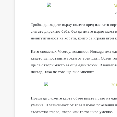
У
Трябва да гледате върху полето пред вас като вир
слагате директно баба, без да имате първо мама 
неинтуитивност на хората, които са играли игри 
Като споменах Viceroy, всъщност Norsaga има едн
където да поставите токън от този цвят. Освен то
ще се отвори място за още един токън. В началото
някъде, така че това ще ви е мисията.
Преди да сложите карта обаче имате право на едн
умения. В зависимост от това в колко поколения 
съответно първо, второ или трето ниво умение.