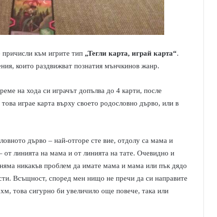
е причисли към игрите тип
„Тегли карта, играй карта“
.
ения, които раздвижват познатия мънчкинов жанр.
реме на хода си играчът допълва до 4 карти, после
 това играе карта върху своето родословно дърво, или в
ловното дърво – най-отгоре сте вие, отдолу са мама и
– от линията на мама и от линията на тате. Очевидно и
 няма никакъв проблем да имате мама и мама или пък дядо
сти. Всъщност, според мен нищо не пречи да си направите
 хм, това сигурно би увеличило още повече, така или
.