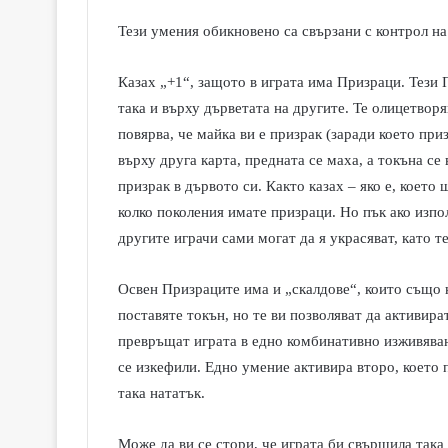
Тези умения обикновено са свързани с контрол н
Казах „+1“, защото в играта има Призраци. Тези 
така и върху дърветата на другите. Те олицетворя
повярва, че майка ви е призрак (заради което приз
върху друга карта, предната се маха, а токъна с
призрак в дървото си. Както казах – яко е, което
колко поколения имате призраци. Но пък ако изпол
другите играчи сами могат да я украсяват, като т
Освен Призраците има и „скалдове“, които също н
поставяте токън, но те ви позволяват да активир
превръщат играта в едно комбинативно изживяван
се изкефили. Едно умение активира второ, което п
така нататък.
Може да ви се стори, че играта би свършила така