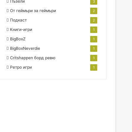
Пъзели
3
От геймъри за геймъри
2
Подкаст
2
Книги-игри
1
BigBoxZ
1
BigBoxNeverdie
1
Critshappen борд ревю
1
Ретро игри
1