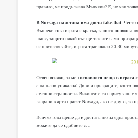
правило, че продължава Мънчкин? Е, не чак толко
В Norsaga наистина има доста take-that
. Често
Въпреки това играта е кратка, защото понякога н
шанс, защото някой път ще теглите само призраци
се притеснявайте, играта трае около 20-30 минути
Освен всичко, за мен
основното нещо в играта 
е напълно уникална! Дори и призраците, които н
смешни странности. Викингите са нарисувани с яр
вкарани в арта правят Norsaga, ако не друго, то п
Всичко това щеше да е достатъчно за една проста 
можете да се сдобиете с…