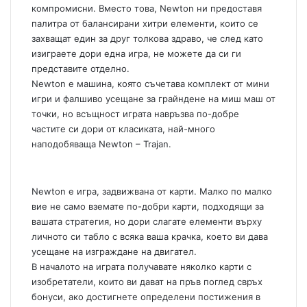
компромисни. Вместо това, Newton ни предоставя
палитра от балансирани хитри елементи, които се
захващат един за друг толкова здраво, че след като
изиграете дори една игра, не можете да си ги
представите отделно.
Newton е машина, която съчетава комплект от мини
игри и фалшиво усещане за грайндене на миш маш от
точки, но всъщност играта навръзва по-добре
частите си дори от класиката, най-много
наподобяваща Newton – Trajan.
Newton e игра, задвижвана от карти. Малко по малко
вие не само вземате по-добри карти, подходящи за
вашата стратегия, но дори слагате елементи върху
личното си табло с всяка ваша крачка, което ви дава
усещане на изграждане на двигател.
В началото на играта получавате няколко карти с
изобретатели, които ви дават на пръв поглед свръх
бонуси, ако достигнете определени постижения в