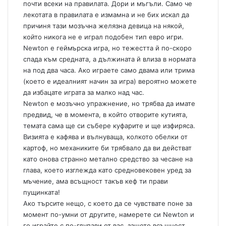
почти всеки на правилата. Дори и мъгъли. Само че
лекотата в правилата е измамна и не бих искал да
причиня тази мозъчна желязна девица на някой,
който никога не е играл подобен тип евро игри.
Newton е геймърска игра, но тежестта й по-скоро
спада към средната, а дължината й влиза в нормата
на под два часа. Ако играете само двама или трима
(което е идеалният начин за игра) вероятно можете
да избацате играта за малко над час.
Newton е мозъчно упражнение, но трябва да имате
предвид, че в момента, в който отворите кутията,
темата сама ще си събере куфарите и ще изфиряса.
Визията е кафява и вълнуваща, колкото обелки от
картоф, но механиките би трябвало да ви действат
като онова странно метално средство за чесане на
глава, което изглежда като средновековен уред за
мъчение, ама всъщност такъв кеф ти прави
пущинката!
Ако търсите нещо, с което да се чувствате поне за
момент по-умни от другите, намерете си Newton и
го играйте с по-глупави от вас, защото всъщност