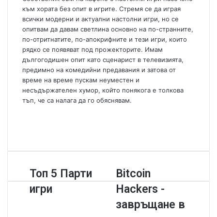
a
към хората без опит в игрите. Стремя се да играя
i
всички модерни и актуални настолни игри, но се
l
опитвам да давам светлина основно на по-странните,
по-отритнатите, по-апокрифните и тези игри, които
рядко се появяват под прожекторите. Имам
дългогодишен опит като сценарист в телевизията,
предимно на комедийни предавания и затова от
време на време пускам неуместен и
несъдържателен хумор, който понякога е толкова
тъп, че са налага да го обяснявам.
W
e
F
b
a
Y
s
c
o
i
e
u
t
b
T
Т
Топ 5 Парти
B
Bitcoin
e
o
u
о
i
o
b
игри
Hackers -
п
t
k
e
5
c
завръщане в
П
o