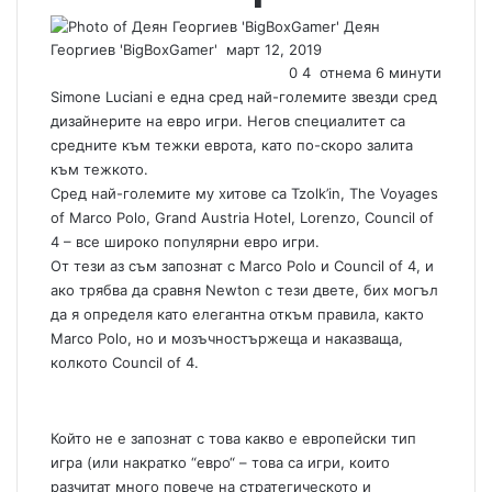
Деян
Георгиев 'BigBoxGamer'
S
март 12, 2019
e
0
4
отнема 6 минути
n
Simone Luciani е една сред най-големите звезди сред
d
дизайнерите на евро игри. Негов специалитет са
a
средните към тежки еврота, като по-скоро залита
n
към тежкото.
e
Сред най-големите му хитове са Tzolk’in, The Voyages
m
of Marco Polo, Grand Austria Hotel, Lorenzo, Council of
a
4 – все широко популярни евро игри.
i
От тези аз съм запознат с Marco Polo и Council of 4, и
l
ако трябва да сравня Newton с тези двете, бих могъл
да я определя като елегантна откъм правила, както
Marco Polo, но и мозъчностържеща и наказваща,
колкото Council of 4.
Който не е запознат с това какво е европейски тип
игра (или накратко “евро“ – това са игри, които
разчитат много повече на стратегическото и