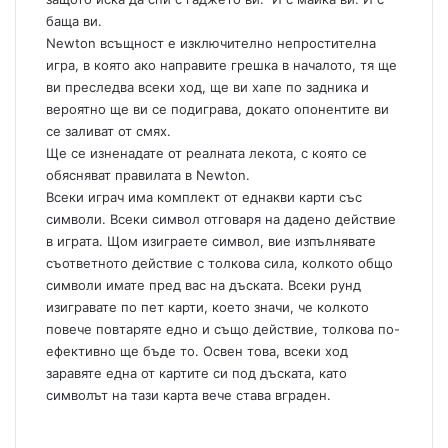
баща ви.
Newton всъщност е изключително непростителна
игра, в която ако направите грешка в началото, тя ще
ви преследва всеки ход, ще ви хапе по задника и
вероятно ще ви се подиграва, докато опонентите ви
се заливат от смях.
Ще се изненадате от реалната лекота, с която се
обясняват правилата в Newton.
Всеки играч има комплект от еднакви карти със
символи. Всеки символ отговаря на дадено действие
в играта. Щом изиграете символ, вие изпълнявате
съответното действие с толкова сила, колкото общо
символи имате пред вас на дъската. Всеки рунд
изигравате по пет карти, което значи, че колкото
повече повтаряте едно и също действие, толкова по-
ефективно ще бъде то. Освен това, всеки ход
заравяте една от картите си под дъската, като
символът на тази карта вече става вграден.