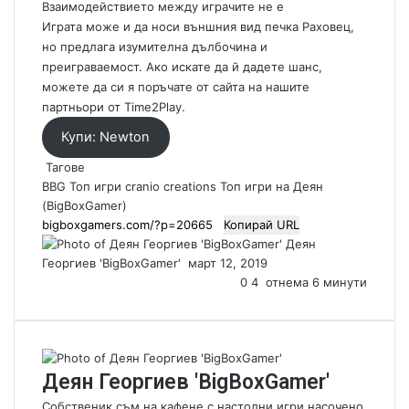
Взаимодействието между играчите не е
Играта може и да носи външния вид печка Раховец,
но предлага изумителна дълбочина и
преиграваемост. Ако искате да й дадете шанс,
можете да си я поръчате от сайта на нашите
партньори от Time2Play.
Купи: Newton
Тагове
BBG Топ игри
cranio creations
Топ игри на Деян
(BigBoxGamer)
Копирай URL
Деян
Георгиев 'BigBoxGamer'
S
март 12, 2019
e
0
4
отнема 6 минути
n
d
a
n
Деян Георгиев 'BigBoxGamer'
e
m
Собственик съм на кафене с настолни игри насочено