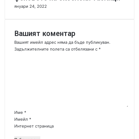
н
януари 24, 2022
о
в
щ
е
Вашият коментар
т
о
Вашият имейл адрес няма да бъде публикуван.
Задължителните полета са отбелязани с
*
К
о
м
е
н
т
а
р
:
Име
*
*
Имейл
*
Интернет страница