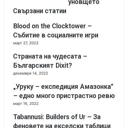
уновщето
а
i
р
n
Свързани статии
т
H
и
a
Blood on the Clocktower –
и
c
г
k
Събитие в социалните игри
р
e
март 27, 2023
и
r
s
Страната на чудесата –
-
з
Българският Dixit?
а
декември 14, 2022
в
р
„Уруку – експедиция Амазонка“
ъ
щ
– едно много пристрастно ревю
а
март 16, 2022
н
е
Tabannusi: Builders of Ur – За
в
у
феновете на екселски таблици