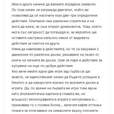
Има и други начини да вземате вградени символи.
По този начин се изгражда двигател, който ви
позволява да се насочите към две-три определени
действия. Опитвали сме различни стратегии и не
мога да кажа, че съм открил доминантна. Това, което
мога със сигурност да потвърдя е, че вероятно ще
оставите настрана напълно някое от видовете
действия за сметка на други.
Няма да навлизам в действията, но те са свързани с
движения по различни дъски, решаване на пъзел от
книги на личната ви дъска, трак за пари и действие за
купуване на още по-добри действия.
Ако вече имате една-две игри зад гърба си ще
знаете, че единственият начин да бъдете успешни в
Newton е да наизустите всичко по всичките дъски в
играта. Да, по време на първата ви игра това звучи
като апокалиптична картина в главата ви, но
всъщност иконографията в играта е интуитивна и…
признавам го с голяма болка… залетия кафяв оттенък
помага за отличаване на символите върху плочките.