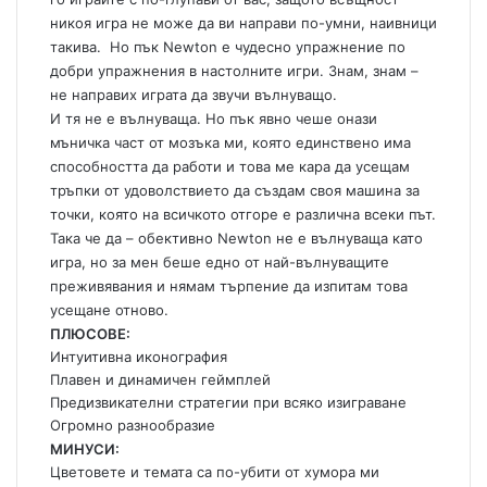
никоя игра не може да ви направи по-умни, наивници
такива. Но пък Newton e чудесно упражнение по
добри упражнения в настолните игри. Знам, знам –
не направих играта да звучи вълнуващо.
И тя не е вълнуваща. Но пък явно чеше онази
мъничка част от мозъка ми, която единствено има
способността да работи и това ме кара да усещам
тръпки от удоволствието да създам своя машина за
точки, която на всичкото отгоре е различна всеки път.
Така че да – обективно Newton не е вълнуваща като
игра, но за мен беше едно от най-вълнуващите
преживявания и нямам търпение да изпитам това
усещане отново.
ПЛЮСОВЕ:
Интуитивна иконография
Плавен и динамичен геймплей
Предизвикателни стратегии при всяко изиграване
Огромно разнообразие
МИНУСИ:
Цветовете и темата са по-убити от хумора ми