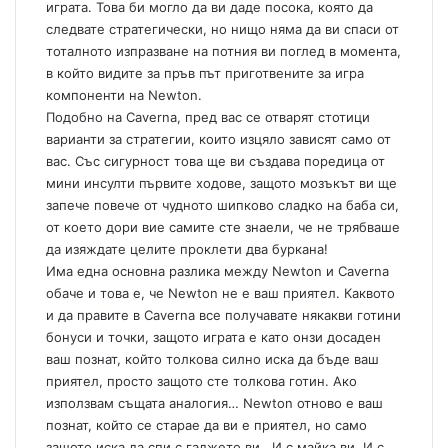
играта. Това би могло да ви даде посока, която да
следвате стратегически, но нищо няма да ви спаси от
тоталното изпразване на потния ви поглед в момента,
в който видите за пръв път приготвените за игра
компоненти на Newton.
Подобно на Caverna, пред вас се отварят стотици
варианти за стратегии, които изцяло зависят само от
вас. Със сигурност това ще ви създава поредица от
мини инсулти първите ходове, защото мозъкът ви ще
запече повече от чудното шипково сладко на баба си,
от което дори вие самите сте знаели, че не трябваше
да изяждате целите проклети два буркана!
Има една основна разлика между Newton и Caverna
обаче и това е, че Newton не е ваш приятел. Каквото
и да правите в Caverna все получавате някакви готини
бонуси и точки, защото играта е като онзи досаден
ваш познат, който толкова силно иска да бъде ваш
приятел, просто защото сте толкова готин. Ако
използвам същата аналогия… Newton отново е ваш
познат, който се старае да ви е приятел, но само
защото иска да спи с гаджето ви. И с майка ви. И с