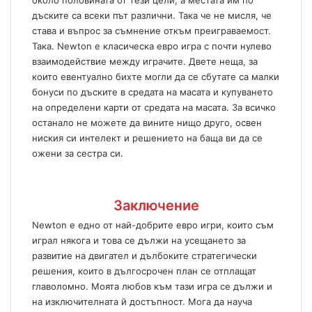
около половината от тези цели, а местата им по
дъските са всеки път различни. Така че не мисля, че
става и въпрос за съмнение откъм преиграваемост.
Така. Newton е класическа евро игра с почти нулево
взаимодействие между играчите. Двете неща, за
които евентуално бихте могли да се сбутате са малки
бонуси по дъските в средата на масата и купуването
на определени карти от средата на масата. За всичко
останало не можете да вините нищо друго, освен
ниския си интелект и решението на баща ви да се
ожени за сестра си.
Заключение
Newton е едно от най-добрите евро игри, които съм
играл някога и това се дължи на усещането за
развитие на двигател и дълбоките стратегически
решения, които в дългосрочен план се отплащат
главоломно. Моята любов към тази игра се дължи и
на изключителната й достъпност. Мога да науча