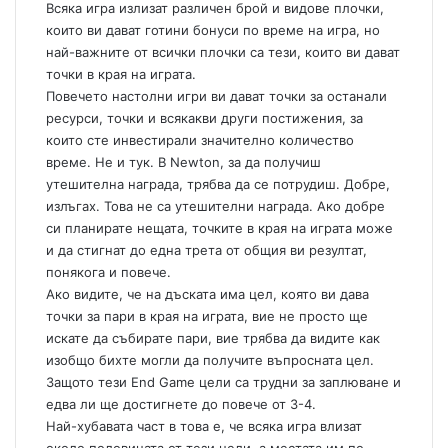
Всяка игра излизат различен брой и видове плочки,
които ви дават готини бонуси по време на игра, но
най-важните от всички плочки са тези, които ви дават
точки в края на играта.
Повечето настолни игри ви дават точки за останали
ресурси, точки и всякакви други постижения, за
които сте инвестирали значително количество
време. Не и тук. В Newton, за да получиш
утешителна награда, трябва да се потрудиш. Добре,
излъгах. Това не са утешителни награда. Ако добре
си планирате нещата, точките в края на играта може
и да стигнат до една трета от общия ви резултат,
понякога и повече.
Ако видите, че на дъската има цел, която ви дава
точки за пари в края на играта, вие не просто ще
искате да събирате пари, вие трябва да видите как
изобщо бихте могли да получите въпросната цел.
Защото тези End Game цели са трудни за заплюване и
едва ли ще достигнете до повече от 3-4.
Най-хубавата част в това е, че всяка игра влизат