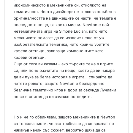
икономическото в механиките си, отколкото на
тематичност. Често дизайнерът е толкова вглъбен в
оригиналността на движещите се части, че темата е
последното нещо, за което мисли. Newton е най-
нетематичната игра на Simone Luciani, като нито
механиките помагат да се извлече нещо от уж
изобретателската тематика, нито крайно убитите
кафеви отенъци, заливащи компонентите като…
кафеви отенъци.
Още от сега ви казвам – ако търсите тема в игрите
си, или поне разчитате на нещо, което да ви накара
да ви пука за бегла история в играта… спирайте да
четете ревюто, защото Newton е безпардонно
безлична тематично игра и дори за секунда Лучиани
не се е опитал да ни замаже погледите.
Но и не го обвинявам, защото механиките в Newton
са толкова чисти, че ако трябваше да се връзват по
някакъв начин със сюжет, вероятно щяха да са