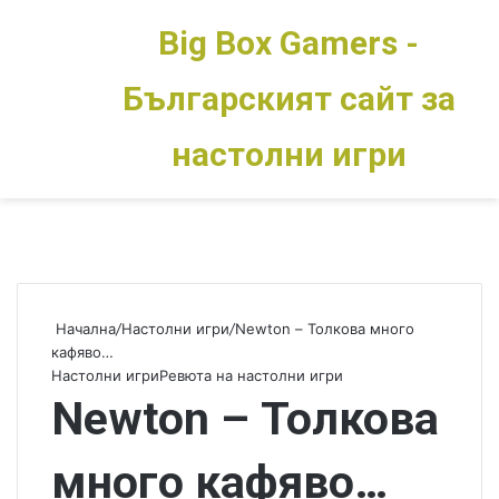
Big Box Gamers -
Българският сайт за
Меню
Switch skin
настолни игри
Начална
/
Настолни игри
/
Newton – Толкова много
кафяво…
Настолни игри
Ревюта на настолни игри
Newton – Толкова
много кафяво…