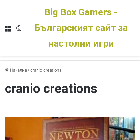
Big Box Gamers -
Българският сайт за
Меню
Switch skin
настолни игри
Начална
/
cranio creations
cranio creations