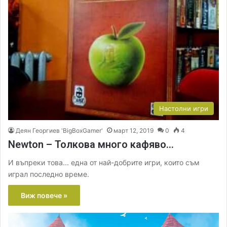
Настолни игри
Деян Георгиев 'BigBoxGamer'
март 12, 2019
0
4
Newton – Толкова много кафяво…
И въпреки това... една от най-добрите игри, които съм
играл последно време.
Виж повече »