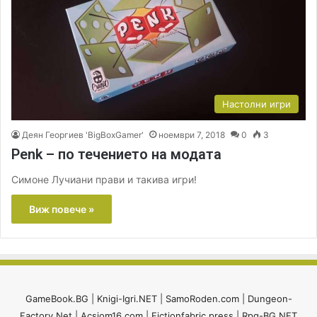
Настолни игри
Деян Георгиев 'BigBoxGamer'
ноември 7, 2018
0
3
Penk – по течението на модата
Симоне Лучиани прави и такива игри!
Виж повече »
GameBook.BG
|
Knigi-Igri.NET
|
SamoRoden.com
|
Dungeon-
Factory.Net
|
Acsiom16.com
|
Fictionfabric.press
|
Rpg-BG.NET