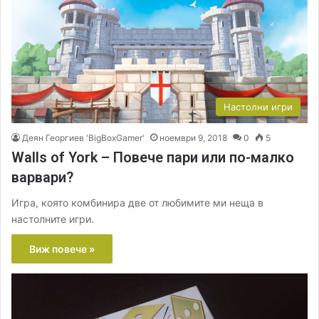
Настолни игри
Деян Георгиев 'BigBoxGamer'
ноември 9, 2018
0
5
Walls of York – Повече пари или по-малко
варвари?
Игра, която комбинира две от любимите ми неща в
настолните игри.
Виж повече »