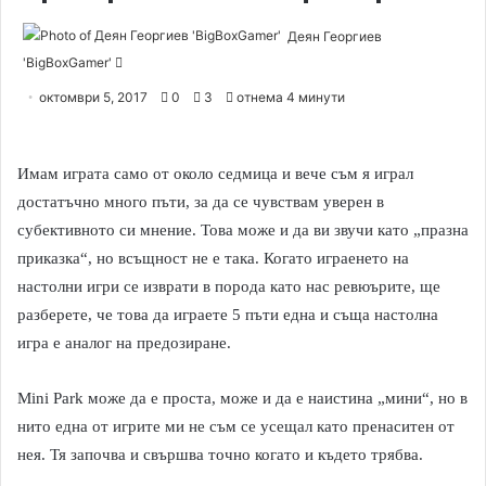
Деян Георгиев
'BigBoxGamer'
S
e
октомври 5, 2017
0
3
отнема 4 минути
n
d
a
Имам играта само от около седмица и вече съм я играл
n
достатъчно много пъти, за да се чувствам уверен в
e
субективното си мнение. Това може и да ви звучи като „празна
m
приказка“, но всъщност не е така. Когато играенето на
a
настолни игри се изврати в порода като нас ревюърите, ще
i
разберете, че това да играете 5 пъти една и съща настолна
l
игра е аналог на предозиране.
Mini Park може да е проста, може и да е наистина „мини“, но в
нито една от игрите ми не съм се усещал като пренаситен от
нея. Тя започва и свършва точно когато и където трябва.