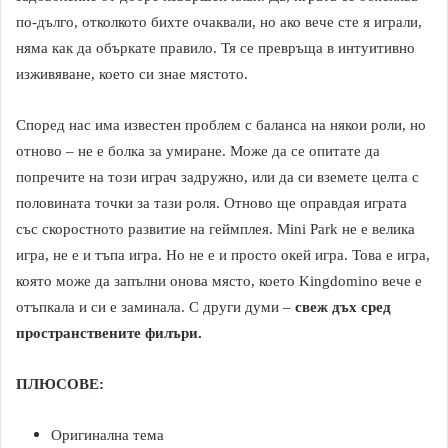
по-дълго, отколкото бихте очаквали, но ако вече сте я играли,
няма как да объркате правило. Тя се превръща в интуитивно
изживяване, което си знае мястото.
Според нас има известен проблем с баланса на някои роли, но
отново – не е болка за умиране. Може да се опитате да
попречите на този играч задружно, или да си вземете целта с
половината точки за тази роля. Отново ще оправдая играта
със скоростното развитие на геймплея. Mini Park не е велика
игра, не е и тъпа игра. Но не е и просто окей игра. Това е игра,
която може да запълни онова място, което Kingdomino вече е
отъпкала и си е заминала. С други думи –
свеж дъх сред
пространствените филъри.
ПЛЮСОВЕ:
Оригинална тема