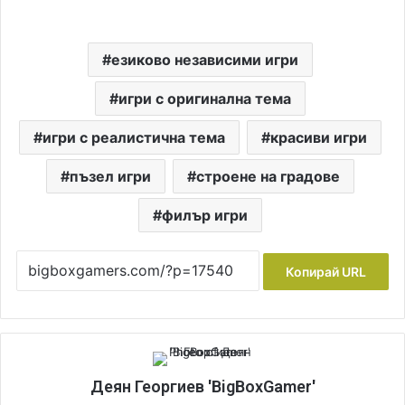
езиково независими игри
игри с оригинална тема
игри с реалистична тема
красиви игри
пъзел игри
строене на градове
филър игри
Копирай URL
Деян Георгиев 'BigBoxGamer'