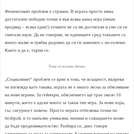
Физическият проблем е странен. В играта просто няма
достатъчно победни точки и във всяка наша игра (имам
предвид – всяка една!) точките не са ни достигали и сме си ги
смятали наум. Да не говорим, че единиците сред токъните са
много малко и трябва редовно да си ги заменяте с по-големи.
Както и да е, търпи се.
Това са всички точки.
„Социалният“ проблем се крие в това, че всъщност, въпреки
че изглежда като такава, играта не е много лесна за обясняване
на нови играчи. За геймъри, обяснението ще трае около 10
минути, което е адски много за такъв тип игра. За нови хора,
със сигурност повече. Просто играта отбелязва точки по
безброй, и то напълно уникални, начини и схващането може
да бъде предизвикателство. Разбира се, днес говоря
единствено за мода за напреднали. Базовият вариант на играта