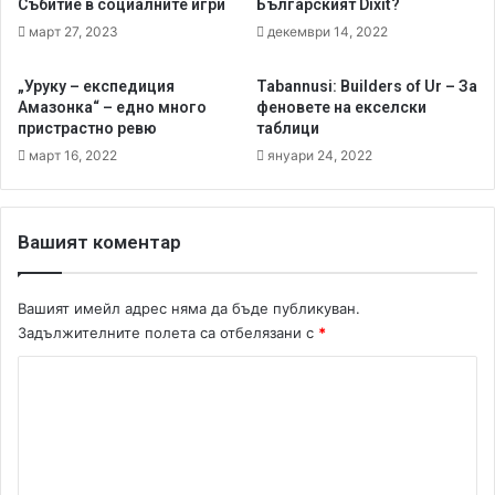
н
Събитие в социалните игри
Българският Dixit?
р
и
март 27, 2023
декември 14, 2022
е
а
щ
т
„Уруку – експедиция
Tabannusi: Builders of Ur – За
у
ю
Амазонка“ – едно много
феновете на екселски
х
р
пристрастно ревю
таблици
л
и
март 16, 2022
януари 24, 2022
е
т
б
е
а
-
р
с
Вашият коментар
к
Д
и
е
н
н
Вашият имейл адрес няма да бъде публикуван.
е
и
Задължителните полета са отбелязани с
*
р
с
а
К
б
о
о
м
т
я
е
т