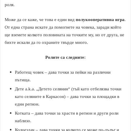
роля.
Може да се каже, че това е един вид
полукооперативна игра
.
От една страна искате да помогнете на човека, заради който
ще вземете колкото половината на точките му, но от друга, не
бихте искали да го охраните твърде много.
Ролите са следните:
Работещ човек – дава точки за пейки на различни
пътища.
Дете a.k.a. „Детето селянин“ (тъй като отбелязва точки
като селяните в Каркасон) – дава точки за площадки в
един регион.
Котката – дава точки за храсти в регион и други роли
наблизо.
Колоездач – дава точки за колкото се може по-дълъг и