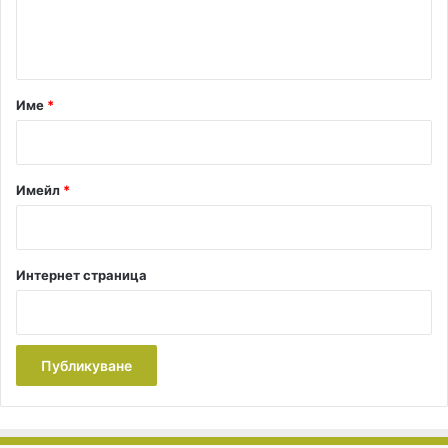
н
.
т
а
р
Име
*
:
*
Имейл
*
Интернет страница