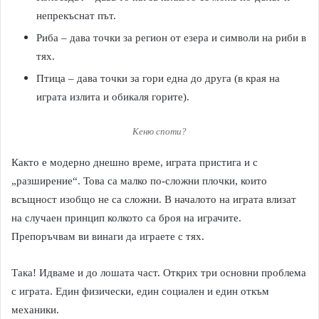
непрекъснат път.
Риба – дава точки за регион от езера и символи на риби в
тях.
Птица – дава точки за гори една до друга (в края на
играта излита и обикаля горите).
Кеню споти?
Както е модерно днешно време, играта пристига и с
„разширение“. Това са малко по-сложни плочки, които
всъщност изобщо не са сложни. В началото на играта влизат
на случаен принцип колкото са броя на играчите.
Препоръчвам ви винаги да играете с тях.
Така! Идваме и до лошата част. Открих три основни проблема
с играта. Един физически, един социален и един откъм
механики.