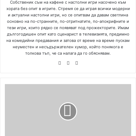
Собственик съм на кафене с настолни игри насочено към
хората без опит в игрите. Стремя се да играя всички модерни
и актуални настолни игри, но се опитвам да давам светлина
основно на по-странните, по-отритнатите, по-апокрифните и
тези игри, които рядко се появяват под прожекторите. Имам
дългогодишен опит като сценарист в телевизията, предимно
на комедийни предавания и затова от време на време пускам
неуместен и несъдържателен хумор, който понякога е
толкова тъп, че са налага да го обяснявам.
We
Fa
Yo
bsi
ce
uT
te
bo
ub
ok
e
L
a
C
u
c
a
r
a