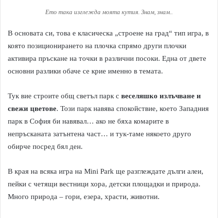
Ето така изглежда моята кутия. Знам, знам..
В основата си, това е класическа „строене на град“ тип игра, в
която позиционирането на плочка спрямо други плочки
активира пръскане на точки в различни посоки. Една от двете
основни разлики обаче се крие именно в темата.
Тук вие строите общ светъл парк с
веселяшко излъчване и
свежи цветове
. Този парк навява спокойствие, което Западния
парк в София би навявал… ако не бяха комарите в
непръсканата затънтена част… и тук-таме някоето друго
обирче посред бял ден.
В края на всяка игра на Mini Park ще разглеждате дълги алеи,
пейки с четящи вестници хора, детски площадки и природа.
Много природа – гори, езера, храсти, животни.