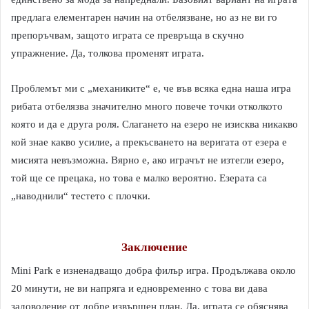
предлага елементарен начин на отбелязване, но аз не ви го
препоръчвам, защото играта се превръща в скучно
упражнение. Да, толкова променят играта.
Проблемът ми с „механиките“ е, че във всяка една наша игра
рибата отбелязва значително много повече точки отколкото
която и да е друга роля. Слагането на езеро не изисква никакво
кой знае какво усилие, а прекъсването на веригата от езера е
мисията невъзможна. Вярно е, ако играчът не изтегли езеро,
той ще се прецака, но това е малко вероятно. Езерата са
„наводнили“ тестето с плочки.
Заключение
Mini Park е изненадващо добра филър игра. Продължава около
20 минути, не ви напряга и едновременно с това ви дава
задоволение от добре извършен план. Да, играта се обяснява