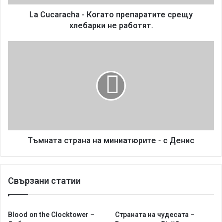
c
h
La Cucaracha - Когато препаратите срещу
a
хлебарки не работят.
-
К
Т
о
ъ
г
м
а
н
т
а
о
т
п
а
р
с
е
т
п
р
Тъмната страна на миниатюрите - с Денис
а
а
р
н
а
а
Свързани статии
т
н
и
а
т
м
е
и
Blood on the Clocktower –
Страната на чудесата –
с