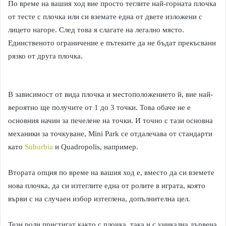
По време на вашия ход вие просто теглите най-горната плочка
от тесте с плочка или си вземате една от двете изложени с
лицето нагоре. След това я слагате на легално място.
Единственото ограничение е пътеките да не бъдат прекъсвани
рязко от друга плочка.
В зависимост от вида плочка и местоположението й, вие най-
вероятно ще получите от 1 до 3 точки. Това обаче не е
основния начин за печелене на точки. И точно с тази основна
механики за точкуване, Mini Park се отдалечава от стандарти
като
Suburbia
и Quadropolis, например.
Втората опция по време на вашия ход е, вместо да си вземете
нова плочка, да си изтеглите една от ролите в играта, която
върви с на случаен избор изтеглена, допълнителна цел.
Тези роли пристигат както с плочка, така и с уникална дървена