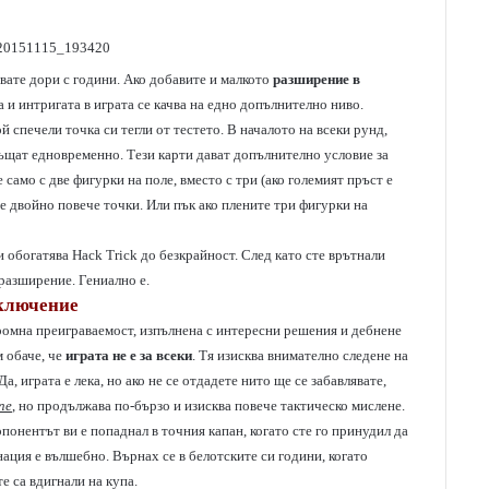
явате дори с години. Ако добавите и малкото
разширение в
 и интригата в играта се качва на едно допълнително ниво.
й спечели точка си тегли от тестето. В началото на всеки рунд,
ръщат едновременно. Тези карти дават допълнително условие за
само с две фигурки на поле, вместо с три (ако големият пръст е
те двойно повече точки. Или пък ако плените три фигурки на
 обогатява Hack Trick до безкрайност. След като сте врътнали
 разширение. Гениално е.
ключение
огромна преиграваемост, изпълнена с интересни решения и дебнене
м обаче, че
играта не е за всеки
. Тя изисква внимателно следене на
а, играта е лека, но ако не се отдадете нито ще се забавлявате,
ine
, но продължава по-бързо и изисква повече тактическо мислене.
понентът ви е попаднал в точния капан, когато сте го принудил да
инация е вълшебно. Върнах се в белотските си години, когато
е са вдигнали на купа.