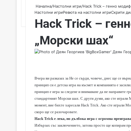
Начална
/
Настолни игри
/
Hack Trick – генно моди
Настолни игри
Ревюта на настолни игри
Скрити ди
Hack Trick – ге
„Морски шах“
Деян Геор
Вчера ви разказах за Не се сърди, човече, днес ще се вър
принцип си е детска игра на късмет и компанията е засил
принцип е игра за следене и внимаване да не направите гр
стандартният Морски шах. С други думи, ако сте играли 
момент, вие бихте харесали Hack Trick. Ако сте играли М
скоро ще се разочаровате.
Hack Trick е лека, но дълбока игра с огромна преиграв
Избързах със заключението, затова просто ще копирам пр