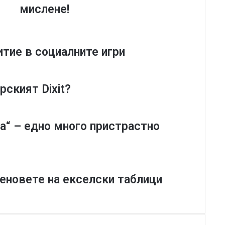
A
мислене!
p
r
e
n
итие в социалните игри
d
i
c
рският Dixit?
e
s
-
З
а“ – едно много пристрастно
а
р
о
в
а
а феновете на екселски таблици
и
г
р
а