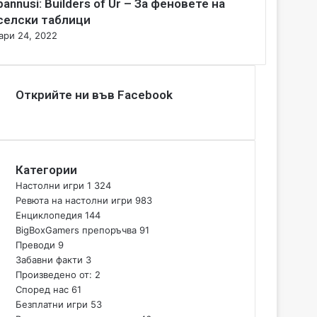
bannusi: Builders of Ur – За феновете на
селски таблици
ари 24, 2022
Открийте ни във Facebook
Категории
Настолни игри
1 324
Ревюта на настолни игри
983
Енциклопедия
144
BigBoxGamers препоръчва
91
Преводи
9
Забавни факти
3
Произведено от:
2
Според нас
61
Безплатни игри
53