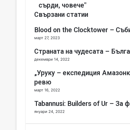
e
сърди, човече"
t
Свързани статии
o
t
h
Blood on the Clocktower – Съб
e
март 27, 2023
N
o
Страната на чудесата – Бълга
r
t
декември 14, 2022
h
P
„Уруку – експедиция Амазонк
o
ревю
l
e
март 16, 2022
–
г
Tabannusi: Builders of Ur – З
е
януари 24, 2022
н
н
о