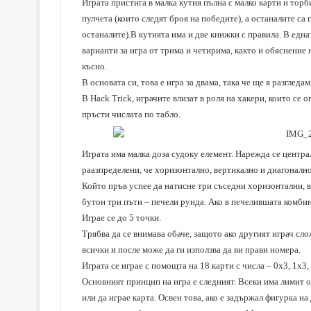
Играта пристига в малка кутия пълна с малко карти и тор
пулчета (които следят броя на победите), а останалите са 
останалите).В кутията има и две книжки с правила. В еднат
варианти за игра от трима и четирима, както и обяснение 
късно.
В основата си, това е игра за двама, така че ще я разгледам
В Hack Trick, играчите влизат в роля на хакери, които се
пръсти числата по табло.
Играта има малка доза судоку елемент. Нарежда се централ
раазпределени, че хоризонтално, вертикално и диагонално
Който пръв успее да натисне три съседни хоризонтални, в
бутон три пъти – печели рунда. Ако в печелившата комбин
Играе се до 5 точки.
Трябва да се внимава обаче, защото ако другият играч сло
всички и после може да ги използва да ви прави номера.
Играта се играе с помощта на 18 карти с числа – 0х3, 1х3, 
Основният принцип на игра е следният. Всеки има лимит от
или да играе карта. Освен това, ако е задържал фигурка на