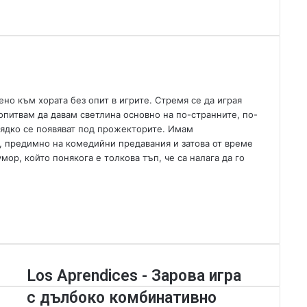
a
n
e
m
a
i
l
но към хората без опит в игрите. Стремя се да играя
опитвам да давам светлина основно на по-странните, по-
 рядко се появяват под прожекторите. Имам
, предимно на комедийни предавания и затова от време
р, който понякога е толкова тъп, че са налага да го
L
Los Aprendices - Зарова игра
o
с дълбоко комбинативно
s