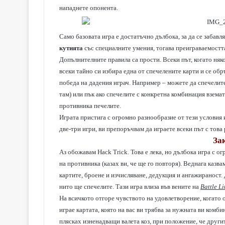
нападнете опонента.
Само базовата игра е достатъчно дълбока, за да се забавл
кутията
със специалните умения, тогава преиграваемостта
Допълнителните правила са прости. Всеки път, когато няко
всеки тайно си избира една от спечелените карти и се об
победа на дадения играч. Например – можете да спечелите 
там) или пък ако спечелите с конкретна комбинация взема
противника печелите.
Играта пристига с огромно разнообразие от тези условия и
две-три игри, ви препоръчвам да играете всеки път с това
За
Аз обожавам Hack Trick. Това е лека, но дълбока игра с 
на противника (казах ви, че ще го повторя). Веднага казва
картите, броене и изчисляване, дедукция и ангажираност. Д
нито ще спечелите. Тази игра влиза във вените на
Battle L
На всичкото отгоре чувството на удовлетворение, когато о
играе картата, която на вас ви трябва за нужната ви комб
плясках изненадващи валета коз, при положение, че другит