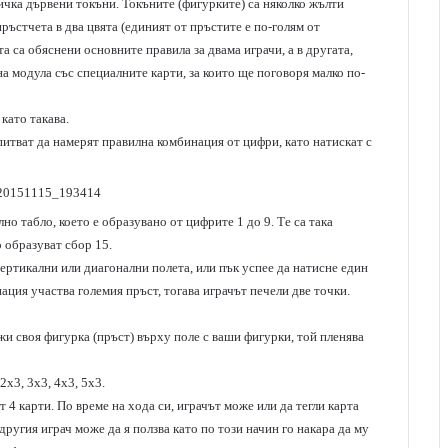
бичка дървени токъни. Токъните (фигурките) са няколко жълти
пръстчета в два цвята (единият от пръстите е по-голям от
а са обяснени основните правила за двама играчи, а в другата,
на модула със специалните карти, за които ще поговоря малко по-
 като такава.
 опитват да намерят правилна комбинация от цифри, като натискат с
но табло, което е образувано от цифрите 1 до 9. Те са така
 образуват сбор 15.
ертикални или диагонални полета, или пък успее да натисне един
ация участва големия пръст, тогава играчът печели две точки.
жи своя фигурка (пръст) върху поле с ваши фигурки, той пленява
2х3, 3х3, 4х3, 5х3.
 4 карти. По време на хода си, играчът може или да тегли карта
 другия играч може да я ползва като по този начин го накара да му