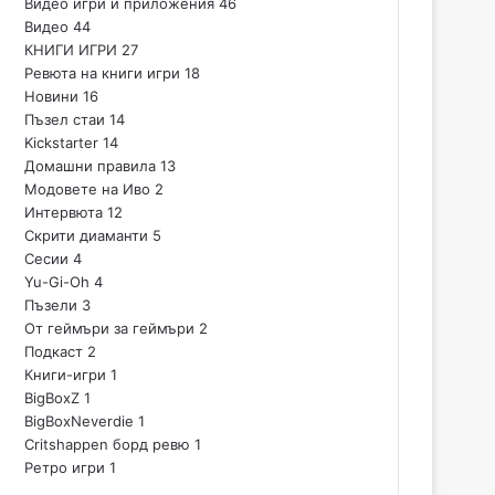
Видео игри и приложения
46
Видео
44
КНИГИ ИГРИ
27
Ревюта на книги игри
18
Новини
16
Пъзел стаи
14
Kickstarter
14
Домашни правила
13
Модовете на Иво
2
Интервюта
12
Скрити диаманти
5
Сесии
4
Yu-Gi-Oh
4
Пъзели
3
От геймъри за геймъри
2
Подкаст
2
Книги-игри
1
BigBoxZ
1
BigBoxNeverdie
1
Critshappen борд ревю
1
Ретро игри
1