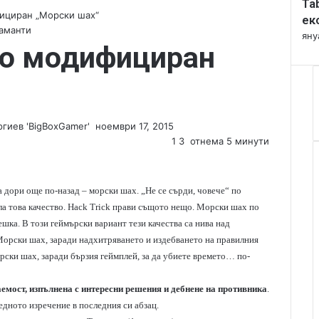
Ta
l
фициран „Морски шах“
o
ек
аманти
s
яну
нно модифициран
e
гиев 'BigBoxGamer'
S
ноември 17, 2015
e
1
3
отнема 5 минути
n
d
a
на дори още по-назад – морски шах. „Не се сърди, човече“ по
n
ила това качество. Hack Trick прави същото нещо. Морски шах по
e
ешка. В този геймърски вариант тези качества са нива над
m
Морски шах, заради надхитряването и издебването на правилния
a
орски шах, заради бързия геймплей, за да убиете времето… по-
i
l
аемост, изпълнена с интересни решения и дебнене на противника
.
едното изречение в последния си абзац.