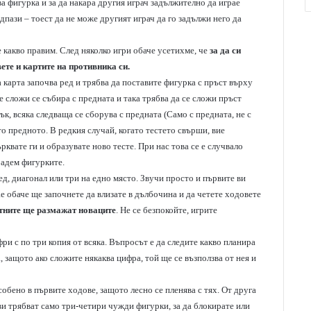
а фигурка и за да накара другия играч задължително да играе
редпази – тоест да не може другият играч да го задължи него да
е какво правим. След няколко игри обаче усетихме, че
за да си
ете и картите на противника си.
а карта започва ред и трябва да поставите фигурка с пръст върху
се сложи се събира с предната и така трябва да се сложи пръст
ък, всяка следваща се сборува с предната (Само с предната, не с
то предното. В редкия случай, когато тестето свърши, вие
рквате ги и образувате ново тесте. При нас това се е случвало
радем фигурките.
ед, диагонал или три на едно място. Звучи просто и първите ви
е обаче ще започнете да влизате в дълбочина и да четете ходовете
тните ще размажат новаците
. Не се безпокойте, игрите
ри с по три копия от всяка. Въпросът е да следите какво планира
 защото ако сложите някаква цифра, той ще се възползва от нея и
собено в първите ходове, защото лесно се пленява с тях. От друга
ви трябват само три-четири чужди фигурки, за да блокирате или