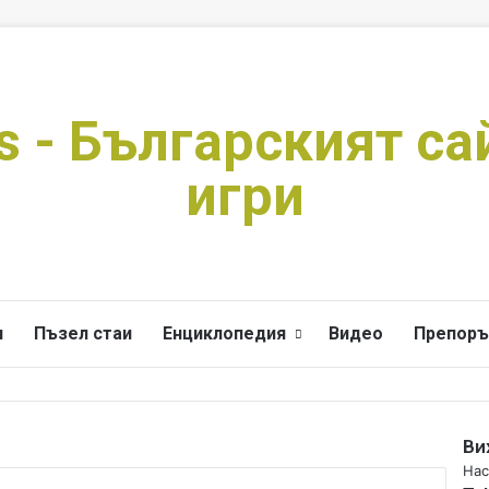
s - Българският са
игри
и
Пъзел стаи
Енциклопедия
Видео
Препоръ
Ви
C
Нас