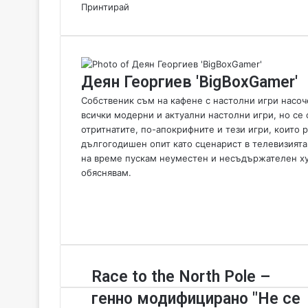
Принтирай
Деян Георгиев 'BigBoxGamer'
Собственик съм на кафене с настолни игри насоче
всички модерни и актуални настолни игри, но се 
отритнатите, по-апокрифните и тези игри, които
дългогодишен опит като сценарист в телевизията
на време пускам неуместен и несъдържателен хумо
обяснявам.
W
e
F
b
a
Y
s
c
o
i
e
u
t
b
T
R
Race to the North Pole –
e
o
u
a
o
b
генно модифицирано "Не се
c
k
e