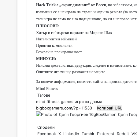
Hack Trick е „скрит диамант“ от Ессен
, но забелязвам, 
компания се е наиграла на странни игри за ревюта (за кое
тази игра не само не е за подценяване, но си е направо ис
ПЛЮСОВЕ:
Хитър и геймърски вариант на Морски Шах
Интелигентен геймплей
Приятни компоненти
Безкрайна преиграваемост
МИНУСИ:
Изисква доста логика, дедукция, следене и изчисляване, к
Опитните играчи ще размажат новаците
За повече информация, посетете сайта на производителит
Mind Fitness
Тагове
mind fitness games
игри за двама
Копирай URL
Деян Геор
Сподели
Facebook
X
LinkedIn
Tumblr
Pinterest
Reddit
VK