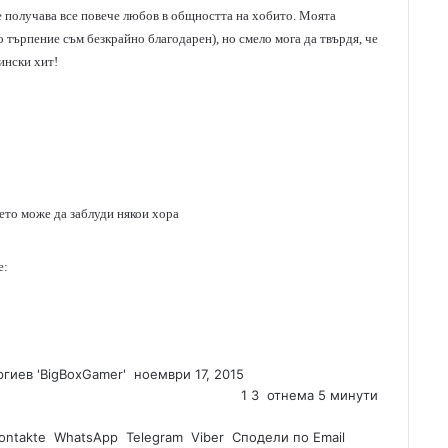
че получава все повече любов в общността на хобито. Моята
то търпение съм безкрайно благодарен), но смело мога да твърдя, че
тински хит!
оето може да заблуди някои хора
е:
гиев 'BigBoxGamer'
S
ноември 17, 2015
e
1
3
отнема 5 минути
n
ontakte
WhatsApp
Telegram
d
Viber
Сподели по Email