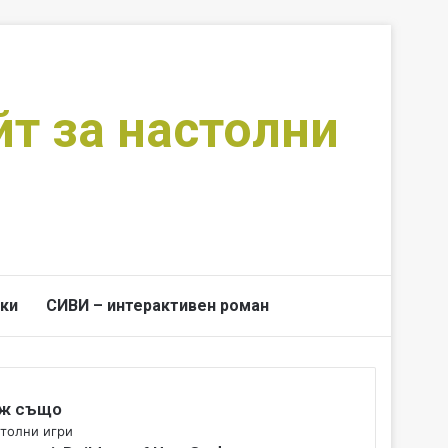
йт за настолни
ки
СИВИ – интерактивен роман
Switch skin
Търси за
ж също
толни игри