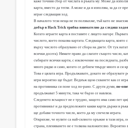
каже точния сбор от числата в ръката му. Може да използв
карта, вместо да тегли. А може и да я използва, за да се п
играе следващия ход.
В началото тези неща не ги ползвахме, тъй като не знаехм
добър в Hack Trick трябва внимателно да следиш ходов
Когато играете карта я поставяте с лицето нагоре. Първат
числото, което показва картата. Следващата карта, която 
върху числото образувано от сбора на двете. От тук натат
всички досега). Нямате право да слагате същото число, ка
събирате всички карти, с изключение на последната, разбъ
много рядко и само, когато се дебнем твърде много и си к
Това е цялата игра. Продължавате, докато не образувате р
игри вероятно ще бъдат. Веднъж щом схванете как се игра
на противника си поне ход по-рано. С други думи,
по-опи
продължават 5 минути, така че бързо се навлиза.
Следенето всъщност не е трудно, защото има само пет циф
противникът и да предположите какви карти държи в ръка,
ще добави точното число, което да му спечели играта.
Открихме, че нулите са най-силното оръжие в тази игра, о
страна, пленяването не е толкова наложително. Вероятно 