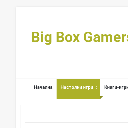
Big Box Gamer
Начална
Настолни игри
Книги-игр