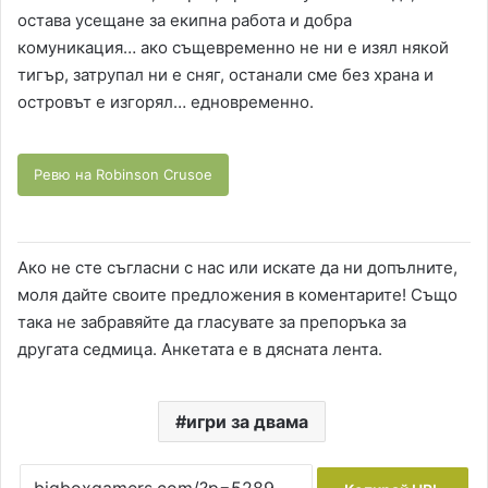
остава усещане за екипна работа и добра
комуникация… ако същевременно не ни е изял някой
тигър, затрупал ни е сняг, останали сме без храна и
островът е изгорял… едновременно.
Ревю на Robinson Crusoe
Ако не сте съгласни с нас или искате да ни допълните,
моля дайте своите предложения в коментарите! Също
така не забравяйте да гласувате за препоръка за
другата седмица. Анкетата е в дясната лента.
игри за двама