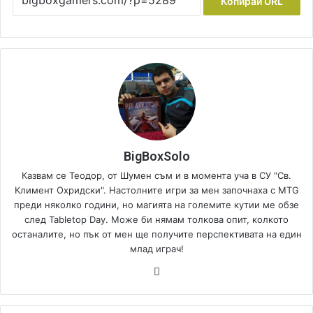
Копирай URL
BigBoxSolo
Казвам се Теодор, от Шумен съм и в момента уча в СУ "Св.
Климент Охридски". Настолните игри за мен започнаха с MTG
преди няколко години, но магията на големите кутии ме обзе
след Tabletop Day. Може би нямам толкова опит, колкото
останалите, но пък от мен ще получите перспективата на един
млад играч!
Fa
ce
bo