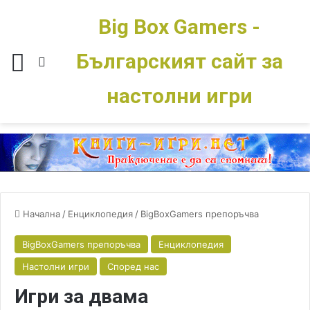
Big Box Gamers -
Българският сайт за
Меню
Switch skin
настолни игри
Начална
/
Енциклопедия
/
BigBoxGamers препоръчва
BigBoxGamers препоръчва
Енциклопедия
Настолни игри
Според нас
Игри за двама