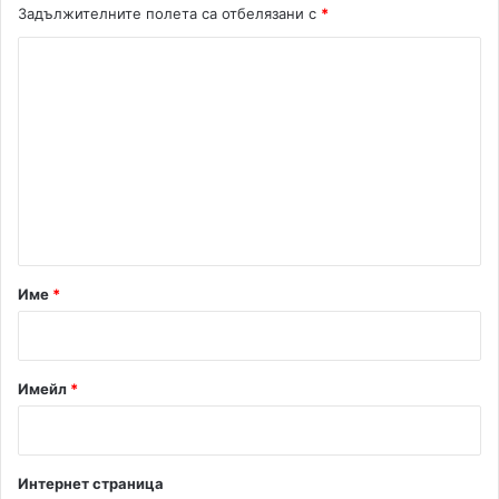
Задължителните полета са отбелязани с
*
К
о
м
е
н
т
а
р
Име
*
:
*
Имейл
*
Интернет страница