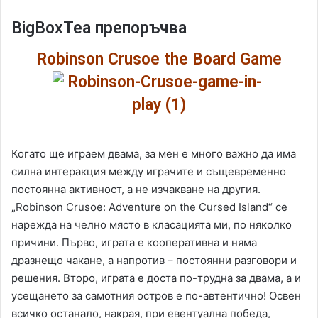
BigBoxTea препоръчва
Robinson Crusoe the Board Game
Когато ще играем двама, за мен е много важно да има
силна интеракция между играчите и същевременно
постоянна активност, а не изчакване на другия.
„Robinson Crusoe: Adventure on the Cursed Island“ се
нарежда на челно място в класацията ми, по няколко
причини. Първо, играта е кооперативна и няма
дразнещо чакане, а напротив – постоянни разговори и
решения. Второ, играта е доста по-трудна за двама, а и
усещането за самотния остров е по-автентично! Освен
всичко останало, накрая, при евентуална победа,