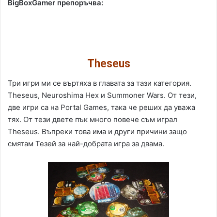
BigBoxGamer препоръчва:
Theseus
Три игри ми се въртяха в главата за тази категория.
Theseus, Neuroshima Hex и Summoner Wars. От тези,
две игри са на Portal Games, така че реших да уважа
тях. От тези двете пък много повече съм играл
Theseus. Въпреки това има и други причини защо
смятам Тезей за най-добрата игра за двама.