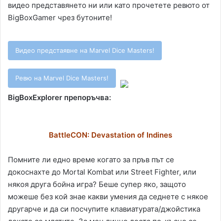
видео представянето ни или като прочетете ревюто от
BigBoxGamer чрез бутоните!
Видео предстаявне на Marvel Dice Masters!
Ревю на Marvel Dice Masters!
BigBoxExplorer препоръчва:
BattleCON: Devastation of Indines
Помните ли едно време когато за пръв път се
докоснахте до Mortal Kombat или Street Fighter, или
някоя друга бойна игра? Беше супер яко, защото
можеше без кой знае какви умения да седнете с някое
другарче и да си посчупите клавиатурата/джойстика