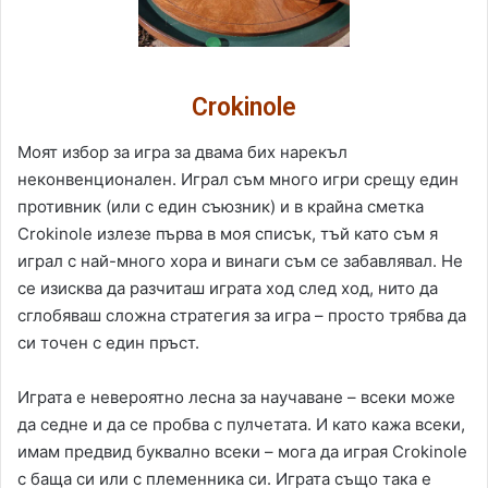
Crokinole
Моят избор за игра за двама бих нарекъл
неконвенционален. Играл съм много игри срещу един
противник (или с един съюзник) и в крайна сметка
Crokinole излезе първа в моя списък, тъй като съм я
играл с най-много хора и винаги съм се забавлявал. Не
се изисква да разчиташ играта ход след ход, нито да
сглобяваш сложна стратегия за игра – просто трябва да
си точен с един пръст.
Играта е невероятно лесна за научаване – всеки може
да седне и да се пробва с пулчетата. И като кажа всеки,
имам предвид буквално всеки – мога да играя Crokinole
с баща си или с племенника си. Играта също така е