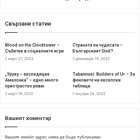
т
и
е
д
,
е
Свързани статии
и
о
м
п
п
р
е
е
Blood on the Clocktower –
Страната на чудесата –
р
д
Събитие в социалните игри
Българският Dixit?
а
с
март 27, 2023
декември 14, 2022
т
т
о
а
„Уруку – експедиция
Tabannusi: Builders of Ur – За
р
в
Амазонка“ – едно много
феновете на екселски
е
я
пристрастно ревю
таблици
!
н
март 16, 2022
януари 24, 2022
е
Вашият коментар
Вашият имейл адрес няма да бъде публикуван.