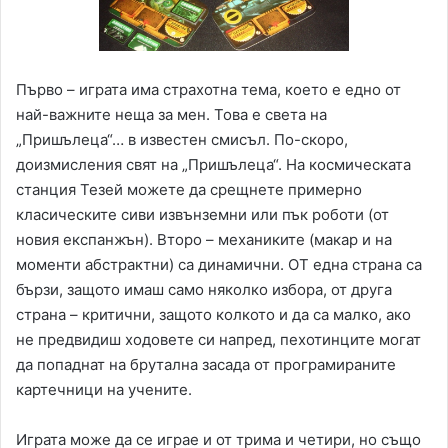
Първо – играта има страхотна тема, което е едно от
най-важните неща за мен. Това е светa на
„Пришълеца“… в известен смисъл. По-скоро,
доизмисления свят на „Пришълеца“. На космическата
станция Тезей можете да срещнете примерно
класическите сиви извънземни или пък роботи (от
новия експанжън). Второ – механиките (макар и на
моменти абстрактни) са динамични. ОТ една страна са
бързи, защото имаш само няколко избора, от друга
страна – критични, защото колкото и да са малко, ако
не предвидиш ходовете си напред, пехотинците могат
да попаднат на брутална засада от програмираните
картечници на учените.
Играта може да се играе и от трима и четири, но също