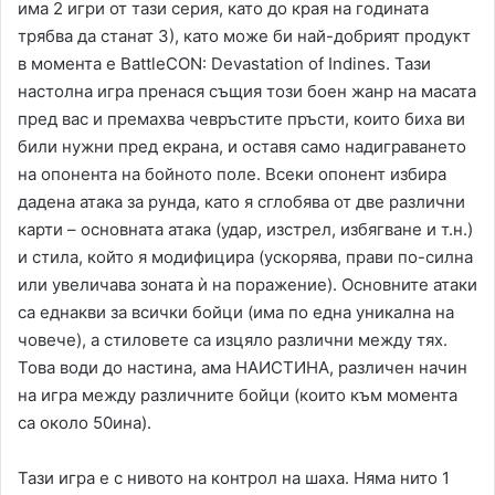
има 2 игри от тази серия, като до края на годината
трябва да станат 3), като може би най-добрият продукт
в момента е BattleCON: Devastation of Indines. Тази
настолна игра пренася същия този боен жанр на масата
пред вас и премахва чевръстите пръсти, които биха ви
били нужни пред екрана, и оставя само надиграването
на опонента на бойното поле. Всеки опонент избира
дадена атака за рунда, като я сглобява от две различни
карти – основната атака (удар, изстрел, избягване и т.н.)
и стила, който я модифицира (ускорява, прави по-силна
или увеличава зоната ѝ на поражение). Основните атаки
са еднакви за всички бойци (има по една уникална на
човече), а стиловете са изцяло различни между тях.
Това води до настина, ама НАИСТИНА, различен начин
на игра между различните бойци (които към момента
са около 50ина).
Тази игра е с нивото на контрол на шаха. Няма нито 1