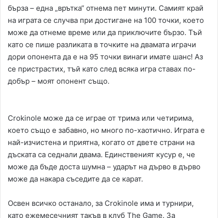
бърза – една „врътка“ отнема пет минути. Самият край
на играта се случва при достигане на 100 точки, което
може да отнеме време или да приключите бързо. Тъй
като се пише разликата в точките на двамата играчи
дори опонента да е на 95 точки винаги имате шанс! Аз
се пристрастих, тъй като след всяка игра ставах по-
добър – моят опонент също.
Crokinole може да се играе от трима или четирима,
което също е забавно, но много по-хаотично. Играта е
най-изчистена и приятна, когато от двете страни на
дъската са седнали двама. Единственият кусур е, че
може да бъде доста шумна – ударът на дърво в дърво
може да накара съседите да се карат.
Освен всичко останало, за Crokinole има и турнири,
като ежемесечният такъв в клуб The Game. За