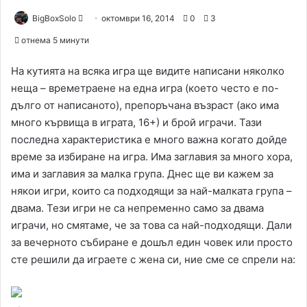
BigBoxSolo
S
октомври 16, 2014
0
3
e
отнема 5 минути
n
d
На кутията на всяка игра ще видите написани няколко
a
неща – времетраене на една игра (което често е по-
n
дълго от написаното), препоръчана възраст (ако има
e
много кървища в играта, 16+) и брой играчи. Тази
m
последна характеристика е много важна когато дойде
a
време за избиране на игра. Има заглавия за много хора,
i
има и заглавия за малка група. Днес ще ви кажем за
l
някои игри, които са подходящи за най-малката група –
двама. Тези игри не са непременно само за двама
играчи, но смятаме, че за това са най-подходящи. Дали
за вечерното събиране е дошъл един човек или просто
сте решили да играете с жена си, ние сме се спрели на: