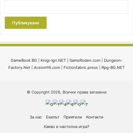
GameBook.BG
|
Knigi-Igri.NET
|
SamoRoden.com
|
Dungeon-
Factory.Net
|
Acsiom16.com
|
Fictionfabric.press
|
Rpg-BG.NET
© Copyright 2026, Всички права запазени
За нас
Екипът
Приятели
Контакти
Какво е настолна игра?