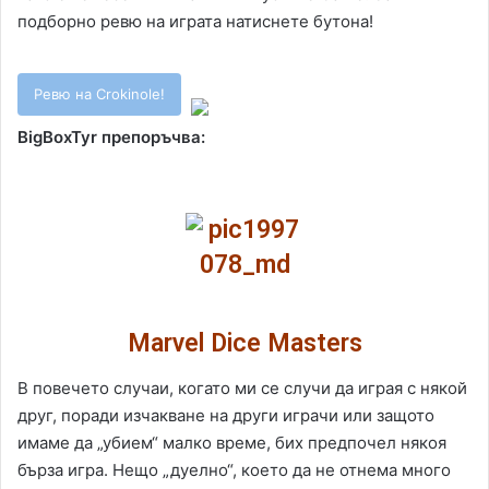
подборно ревю на играта натиснете бутона!
Ревю на Crokinole!
BigBoxTyr препоръчва:
Marvel Dice Masters
В повечето случаи, когато ми се случи да играя с някой
друг, поради изчакване на други играчи или защото
имаме да „убием“ малко време, бих предпочел някоя
бърза игра. Нещо „дуелно“, което да не отнема много