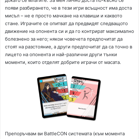
докато се млатите. За мен лично доста по-късно се
появи разбирането, че в тези игри всъщност има доста
мисъл – не е просто мачкане на клавиши и каквото
стане. Играчите се опитват да предвидят следващото
движение на опонента си и да го контрират максимално
болезнено за него; някои човечета предпочитат да
стоят на разстояние, а други предпочитат да са точно в
лицето на опонента и най-различни други тънки
моменти, които отделят добрите играчи от масата.
Препоръчвам ви BattleCON системата (към момента