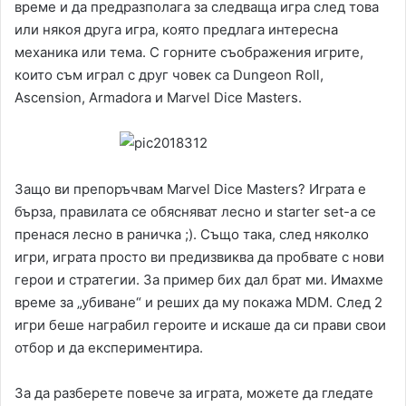
време и да предразполага за следваща игра след това
или някоя друга игра, която предлага интересна
механика или тема. С горните съображения игрите,
които съм играл с друг човек са Dungeon Roll,
Ascension, Armadora и Marvel Dice Masters.
Защо ви препоръчвам Marvel Dice Masters? Играта е
бърза, правилата се обясняват лесно и starter set-a се
пренася лесно в раничка ;). Също така, след няколко
игри, играта просто ви предизвиква да пробвате с нови
герои и стратегии. За пример бих дал брат ми. Имахме
време за „убиване“ и реших да му покажа MDM. След 2
игри беше награбил героите и искаше да си прави свои
отбор и да експериментира.
За да разберете повече за играта, можете да гледате