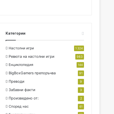
Категории
Настолни игри
1 324
Ревюта на настолни игри
983
Енциклопедия
144
BigBoxGamers препоръчва
91
Преводи
9
Забавни факти
3
Произведено от:
2
Според нас
61