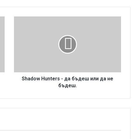
S
h
a
d
o
w
H
u
n
t
Shadow Hunters - да бъдеш или да не
e
бъдеш.
r
s
-
д
а
б
ъ
д