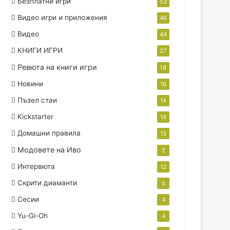
Безплатни игри
53
Видео игри и приложения
46
Видео
44
КНИГИ ИГРИ
27
Ревюта на книги игри
18
Новини
16
Пъзел стаи
14
Kickstarter
14
Домашни правила
13
Модовете на Иво
2
Интервюта
12
Скрити диаманти
5
Сесии
4
Yu-Gi-Oh
4