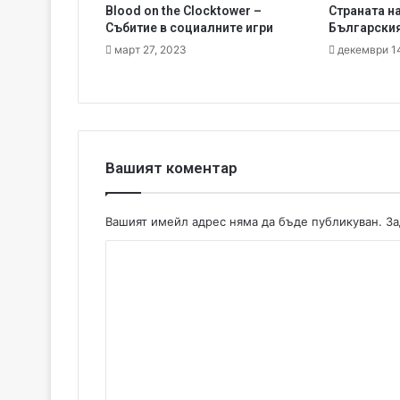
Blood on the Clocktower –
Страната н
Събитие в социалните игри
Българският
март 27, 2023
декември 1
Вашият коментар
Вашият имейл адрес няма да бъде публикуван.
За
К
о
м
е
н
т