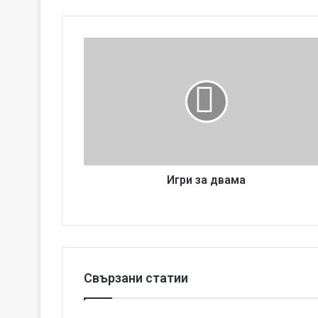
И
г
р
и
з
а
д
в
а
м
Игри за двама
а
Свързани статии