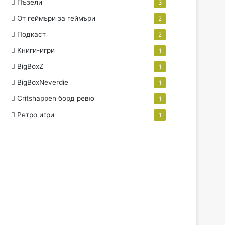
Пъзели
3
От геймъри за геймъри
2
Подкаст
2
Книги-игри
1
BigBoxZ
1
BigBoxNeverdie
1
Critshappen борд ревю
1
Ретро игри
1