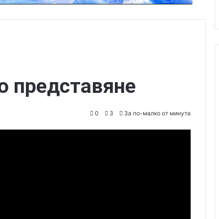
о представяне
0
3
За по-малко от минута