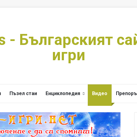
s - Българският са
игри
и
Пъзел стаи
Енциклопедия
Видео
Препоръ