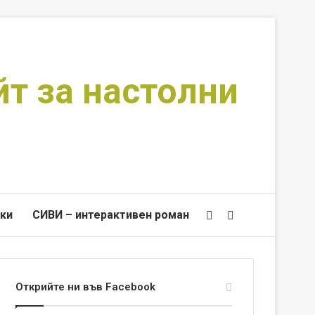
йт за настолни
ки
СИВИ – интерактивен роман
Switch skin
Търси за
Открийте ни във Facebook