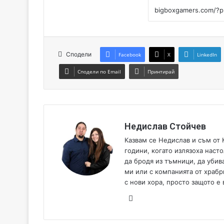
Сподели
Facebook
X
LinkedIn
Сподели по Email
Принтирай
Недислав Стойчев
Казвам се Недислав и съм от 
години, когато излязоха насто
да бродя из тъмници, да убив
ми или с компанията от храбр
с нови хора, просто защото е
We
bsi
te