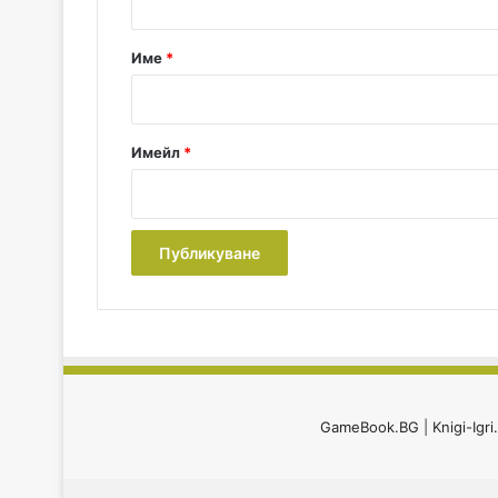
а
р
Име
*
:
*
Имейл
*
GameBook.BG
|
Knigi-Igr