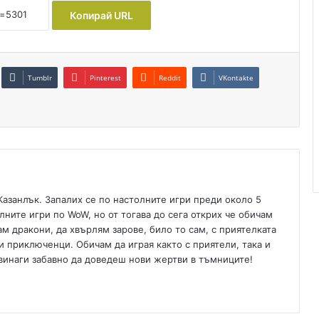
Копирай URL
Tumblr
Pinterest
Reddit
VKontakte
Казанлък. Запалих се по настолните игри преди около 5
лните игри по WoW, но от тогава до сега открих че обичам
ам дракони, да хвърлям зарове, било то сам, с приятелката
и приключенци. Обичам да играя както с приятели, така и
 винаги забавно да доведеш нови жертви в тъмниците!