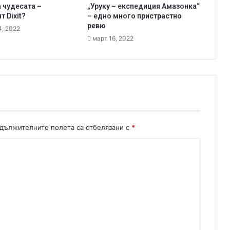
а чудесата –
„Уруку – експедиция Амазонка“
е
 Dixit?
– едно много пристрастно
ш
ревю
4, 2022
и
март 16, 2022
л
и
д
а
н
е
б
ъ
д
дължителните полета са отбелязани с
*
е
ш
.