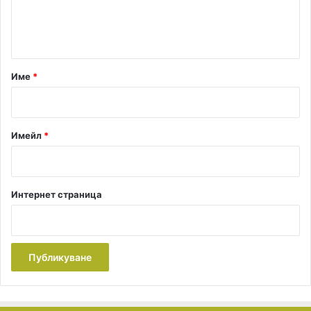
н
i
o
т
n
а
р
Име
*
:
*
Имейл
*
Интернет страница