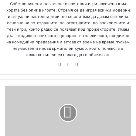
Собственик съм на кафене с настолни игри насочено към
хората без опит в игрите. Стремя се да играя всички модерни
и актуални настолни игри, но се опитвам да давам светлина
основно на по-странните, по-отритнатите, по-апокрифните и
тези игри, които рядко се появяват под прожекторите. Имам
дългогодишен опит като сценарист в телевизията, предимно
на комедийни предавания и затова от време на време пускам
неуместен и несъдържателен хумор, който понякога е
толкова тъп, че са налага да го обяснявам.
We
Fa
Yo
bsi
ce
uT
te
bo
ub
ok
e
Д
и
г
и
т
а
л
н