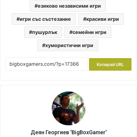
езиково независими игри
игри със състезание
красиви игри
пушурлък
семейни игри
хумористични игри
Копирай URL
Деян Георгиев 'BigBoxGamer'