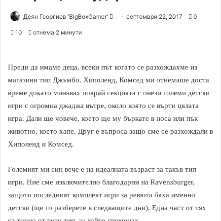
Деян Георгиев 'BigBoxGamer'
S
септември 22, 2017
0
e
10
отнема 2 минути
n
d
a
Преди да имаме деца, всеки път когато се разхождахме из
n
магазини тип Джъмбо. Хиполенд, Комсед ми отнемаше доста
e
време докато минавах покрай секцията с онези големи детски
m
игри с огромна джаджа вътре, около която се върти цялата
a
игра. Дали ще човече, което ще му бъркате в носа или пък
i
животно, което хапе. Друг е въпроса защо сме се разхождали в
l
Хиполенд и Комсед.
Големият ми син вече е на идеалната възраст за такъв тип
игри. Ние сме изключително благодарни на Ravensburger,
защото последният комплект игри за ревюта бяха именно
детски (ще го разберете в следващите дни). Една част от тях
са точно от този тип, за който споменах.