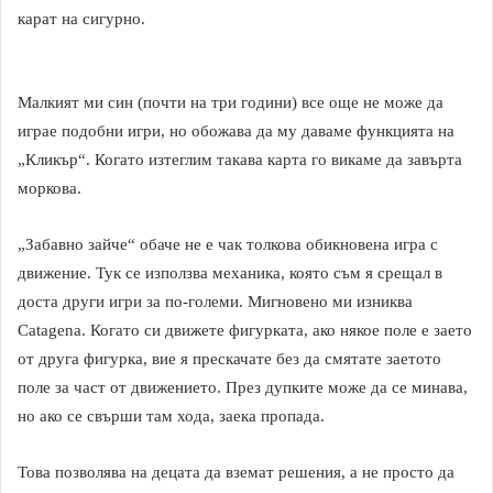
карат на сигурно.
Малкият ми син (почти на три години) все още не може да
играе подобни игри, но обожава да му даваме функцията на
„Кликър“. Когато изтеглим такава карта го викаме да завърта
моркова.
„Забавно зайче“ обаче не е чак толкова обикновена игра с
движение. Тук се използва механика, която съм я срещал в
доста други игри за по-големи. Мигновено ми изниква
Catagena. Когато си движете фигурката, ако някое поле е заето
от друга фигурка, вие я прескачате без да смятате заетото
поле за част от движението. През дупките може да се минава,
но ако се свърши там хода, заека пропада.
Това позволява на децата да вземат решения, а не просто да