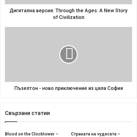
а
в
Дигитална версия: Through the Ages: A New Story
е
of Civilization
р
с
П
и
ъ
я
з
:
е
T
л
h
т
r
о
o
н
u
-
g
н
Пъзелтон - ново приключение из цяла София
h
о
t
в
h
о
Свързани статии
e
п
A
р
g
и
e
к
Blood on the Clocktower –
Страната на чудесата –