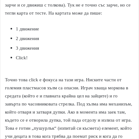
зарче и се движиш с толкова). Тук не е точно със зарче, но се
тегли карта от тесте. На картата може да пише:
1 движение
2 движения
3 движения
Click!
Точно това click e фокуса на тази игра. Ниските части от
големия пластмасов хълм са опасни. Играч хваща моркова в
средата (който е и главната крайна цел на зайците) и го
завърта по часовниковата стрелка. Под хълма има механизъм,
който отваря и затваря дупки. Ако в момента има заек там,
където се е отворила дупка, той пада отдолу и излиза от игра.
Това е готин „пушурлък“ (изпитай си късмета) елемент, който
учи децата в това кога трябва да поемат риск и кога да го