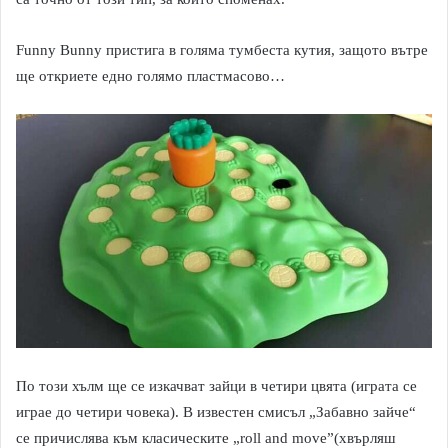
Funny Bunny пристига в голяма тумбеста кутия, защото вътре
ще откриете едно голямо пластмасово…
По този хълм ще се изкачват зайци в четири цвята (играта се
играе до четири човека). В известен смисъл „Забавно зайче“
се причислява към класическите „roll and move”(хвърляш