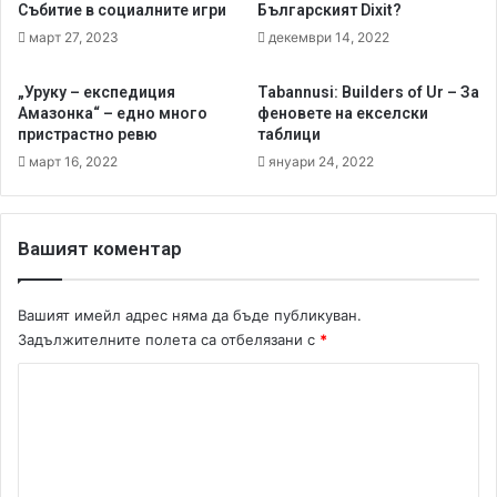
s
л
Събитие в социалните игри
Българският Dixit?
:
ю
март 27, 2023
декември 14, 2022
A
ч
N
е
„Уруку – експедиция
Tabannusi: Builders of Ur – За
e
н
Амазонка“ – едно много
феновете на екселски
w
и
пристрастно ревю
таблици
S
е
март 16, 2022
януари 24, 2022
t
и
o
з
r
ц
y
я
Вашият коментар
o
л
f
а
C
С
Вашият имейл адрес няма да бъде публикуван.
i
о
Задължителните полета са отбелязани с
*
v
ф
i
К
и
l
я
о
i
м
z
a
е
t