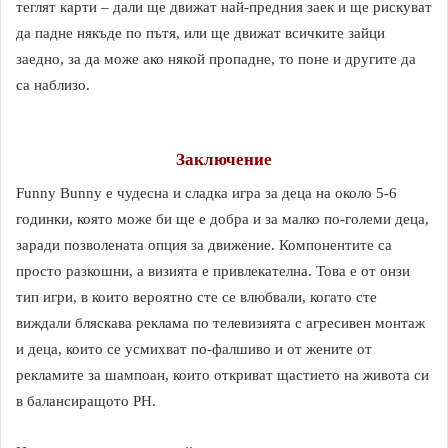
теглят карти – дали ще движат най-предния заек и ще рискуват
да падне някъде по пътя, или ще движат всичките зайци
заедно, за да може ако някой пропадне, то поне и другите да
са наблизо.
Заключение
Funny Bunny е чудесна и сладка игра за деца на около 5-6
годинки, която може би ще е добра и за малко по-големи деца,
заради позволената опция за движение. Компонентите са
просто разкошни, а визията е привлекателна. Това е от онзи
тип игри, в които вероятно сте се влюбвали, когато сте
виждали бляскава реклама по телевизията с агресивен монтаж
и деца, които се усмихват по-фалшиво и от жените от
рекламите за шампоан, които откриват щастието на живота си
в балансиращото PH.