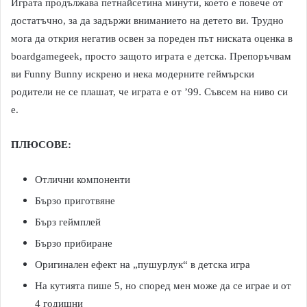
Играта продължава петнайсетина минути, което е повече от
достатъчно, за да задържи вниманието на детето ви. Трудно
мога да открия негатив освен за пореден път ниската оценка в
boardgamegeek, просто защото играта е детска. Препоръчвам
ви Funny Bunny искрено и нека модерните геймърски
родители не се плашат, че играта е от ’99. Съвсем на ниво си
е.
ПЛЮСОВЕ:
Отлични компоненти
Бързо приготвяне
Бърз геймплей
Бързо прибиране
Оригинален ефект на „пушурлук“ в детска игра
На кутията пише 5, но според мен може да се играе и от
4 годишни