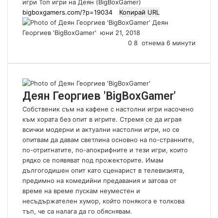
игри
Топ игри на Деян (BigBoxGamer)
Копирай URL
Деян
Георгиев 'BigBoxGamer'
S
юни 21, 2018
e
0
8
отнема 6 минути
n
d
a
n
Деян Георгиев 'BigBoxGamer'
e
m
Собственик съм на кафене с настолни игри насочено
a
към хората без опит в игрите. Стремя се да играя
i
всички модерни и актуални настолни игри, но се
l
опитвам да давам светлина основно на по-странните,
по-отритнатите, по-апокрифните и тези игри, които
рядко се появяват под прожекторите. Имам
дългогодишен опит като сценарист в телевизията,
предимно на комедийни предавания и затова от
време на време пускам неуместен и
несъдържателен хумор, който понякога е толкова
тъп, че са налага да го обяснявам.