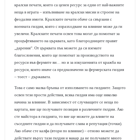
кралски печати, които са ценен ресурс за едни от най-важните
неща в играта – изпълняване на кралски мисии и строене на
феодални имоти. Кралските печати обаче са свързани с
военната гилдия, която с изразходване на влияние може да ги
увеличи. Кралските печати освен това могат да помогнат за
процъфтяването на църквата, като благородниците правят
„дарения“. От църквата пък можете да си вземате
благословения, които ще помогнат за производството на
ресурси във фермите ви… но и за изкушенията от кражба на
ресурси, които иначе са предназначени за фермерската гилдия
– тоест – държавата.
Това е само малка брънка от използването на гилдиите. Защото
освен тези прости действия, всяка гилдия има още няколко
начина за влияние. В зависимост от случващите се неща по
картата, вие ще получавате позиции в различните гилдии. Ако
сте майстора в гилдията, то вие ще можете да влияете на
съседните гилдии и да получавате слава и репутация (точки).
Ако обаче сте калфа (втори по влияние) – отново можете да
действате върху тази гилдия и макар да не получавате много