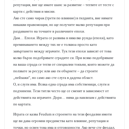
репутация, вие ще имате шанс за развитие – теглите от тесте с
карти с действия и мисии.
Ако сте само чирак (трети по влияние) в гилдията, вие нямате
никакви правомощия, но ще получите малко репутация при
раздаването на точките в различните епохи.
Дам… Епохи. Играта се развива в няколко рунда (епохи), като
преминаването между тях не е толквоа просто като
завъртането между играчите. Тук тези епохи зависят от това
колко бързо подобрявате сградите си. При всяко подобряване
на ваша сграда се тегли от специални токъни, които можете да
ползвате за ресурс или ако ги обърнете – да строите
„пейзажи“, но само ако сте слуга в дадена област.
О, и слуги има. Всяка една сграда има собственици, слуги и
подчинени. Тези титли често ще се сменят в зависимост от
действията на играчите. Дори… няма да навлизам с действията
по картата.
Играта се казва Feudum и строенето на тези феодални имоти
ще ви дава огромни предимства като влияние, репутация и
точки, но освен това има и отговорности. Ако вече сте феодал,