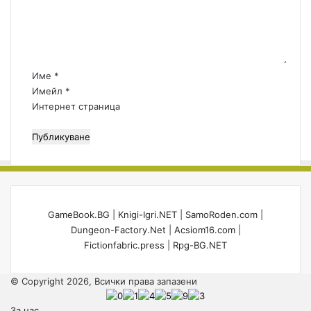
н
т
а
р
:
Име
*
*
Имейл
*
Интернет страница
GameBook.BG
|
Knigi-Igri.NET
|
SamoRoden.com
|
Dungeon-Factory.Net
|
Acsiom16.com
|
Fictionfabric.press
|
Rpg-BG.NET
© Copyright 2026, Всички права запазени
За нас