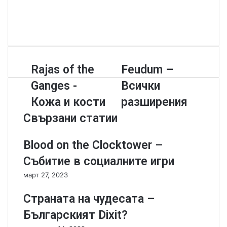
W
e
F
b
a
Y
s
c
o
i
e
u
t
b
T
R
Rajas of the
F
Feudum –
e
o
u
a
e
o
b
Ganges -
Всички
j
u
k
e
a
d
Кожа и кости
разширения
s
u
Свързани статии
o
m
f
–
t
В
Blood on the Clocktower –
h
с
Събитие в социалните игри
e
и
G
ч
март 27, 2023
a
к
n
и
Страната на чудесата –
g
р
Българският Dixit?
e
а
s
з