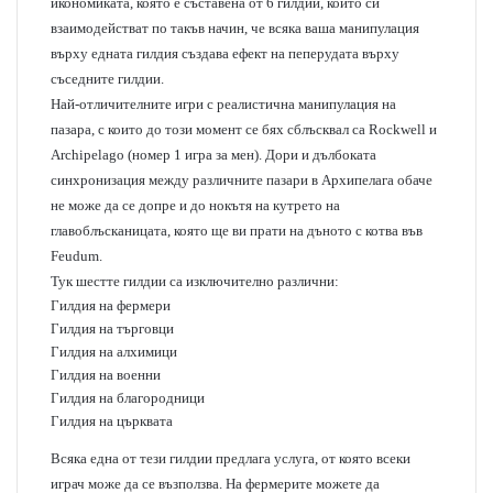
икономиката, която е съставена от 6 гилдии, които си
взаимодействат по такъв начин, че всяка ваша манипулация
върху едната гилдия създава ефект на пеперудата върху
съседните гилдии.
Най-отличителните игри с реалистична манипулация на
пазара, с които до този момент се бях сблъсквал са
Rockwell
и
Archipelago
(номер 1 игра за мен). Дори и дълбоката
синхронизация между различните пазари в Архипелага обаче
не може да се допре и до нокътя на кутрето на
главоблъсканицата, която ще ви прати на дъното с котва във
Feudum.
Тук шестте гилдии са изключително различни:
Гилдия на фермери
Гилдия на търговци
Гилдия на алхимици
Гилдия на военни
Гилдия на благородници
Гилдия на църквата
Всяка една от тези гилдии предлага услуга, от която всеки
играч може да се възползва. На фермерите можете да