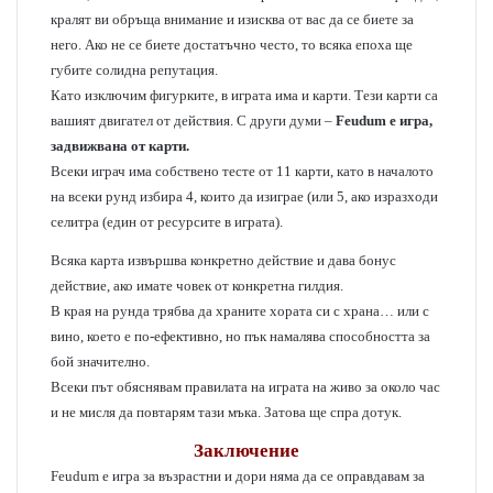
кралят ви обръща внимание и изисква от вас да се биете за
него. Ако не се биете достатъчно често, то всяка епоха ще
губите солидна репутация.
Като изключим фигурките, в играта има и карти. Тези карти са
вашият двигател от действия. С други думи –
Feudum е игра,
задвижвана от карти.
Всеки играч има собствено тесте от 11 карти, като в началото
на всеки рунд избира 4, които да изиграе (или 5, ако изразходи
селитра (един от ресурсите в играта).
Всяка карта извършва конкретно действие и дава бонус
действие, ако имате човек от конкретна гилдия.
В края на рунда трябва да храните хората си с храна… или с
вино, което е по-ефективно, но пък намалява способността за
бой значително.
Всеки път обяснявам правилата на играта на живо за около час
и не мисля да повтарям тази мъка. Затова ще спра дотук.
Заключение
Feudum е игра за възрастни и дори няма да се оправдавам за