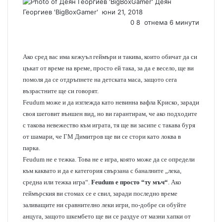
Деян
Георгиев 'BigBoxGamer'
S
юни 21, 2018
e
0
8
отнема 6 минути
n
d
a
Ако сред вас има кежуъл геймъри и такива, които обичат да си
n
цъкат от време на време, просто ей така, за да е весело, ще ви
e
помоля да се отдръпнете на детската маса, защото сега
m
възрастните ще си говорят.
a
Feudum може и да изглежда като невинна вафла Криско, заради
i
своя шеговит външен вид, но ви гарантирам, че ако подходите
l
с такова невежество към играта, тя ще ви засипе с такава буря
от шамари, че ГМ Димитров ще ви се стори като локва в
парка.
Feudum не е тежка. Това не е игра, която може да се определи
към каквато и да е категория свързана с баналните „лека,
средна или тежка игра“.
Feudum е просто “ту мъч“
. Ако
геймърския ви стомах се е свил, заради последно време
заливащите ни сравнително леки игри, по-добре си обуйте
анцуга, защото шкембето ще ви се раздуе от мазни хапки от