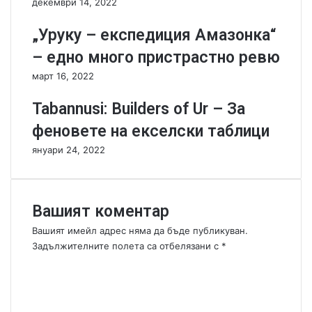
декември 14, 2022
-
ш
К
и
„Уруку – експедиция Амазонка“
о
р
– едно много пристрастно ревю
ж
е
а
н
март 16, 2022
и
и
к
я
Tabannusi: Builders of Ur – За
о
феновете на екселски таблици
с
т
януари 24, 2022
и
Вашият коментар
Вашият имейл адрес няма да бъде публикуван.
Задължителните полета са отбелязани с
*
К
о
м
е