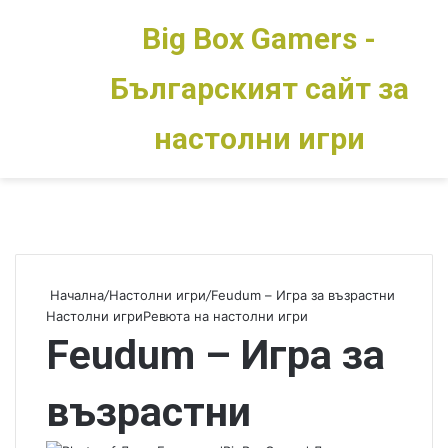
Big Box Gamers -
Българският сайт за
Меню
Switch skin
настолни игри
Начална
/
Настолни игри
/
Feudum – Игра за възрастни
Настолни игри
Ревюта на настолни игри
Feudum – Игра за
възрастни