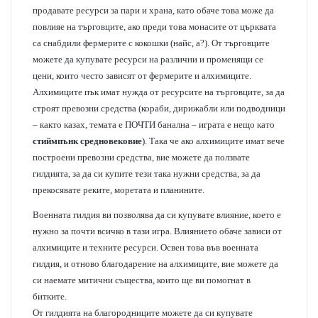
продавате ресурси за пари и храна, като обаче това може да
повлияе на търговците, ако преди това монасите от църквата
са снабдили фермерите с кокошки (найс, а?). От търговците
можете да купувате ресурси на различни и променящи се
цени, които често зависят от фермерите и алхимиците.
Алхимиците пък имат нужда от ресурсите на търговците, за да
строят превозни средства (кораби, дирижабли или подводници
– както казах, темата е ПОЧТИ банална – играта е нещо като
стиймпънк средновековие
). Така че ако алхимиците имат вече
построени превозни средства, вие можете да ползвате
гилдията, за да си купите тези така нужни средства, за да
прекосявате реките, моретата и планините.
Военната гилдия ви позволява да си купувате влияние, което е
нужно за почти всичко в тази игра. Влиянието обаче зависи от
алхимиците и техните ресурси. Освен това във военната
гилдия, и отново благодарение на алхимиците, вие можете да
си наемате митични същества, които ще ви помогнат в
битките.
От гилдията на благородниците можете да си купувате