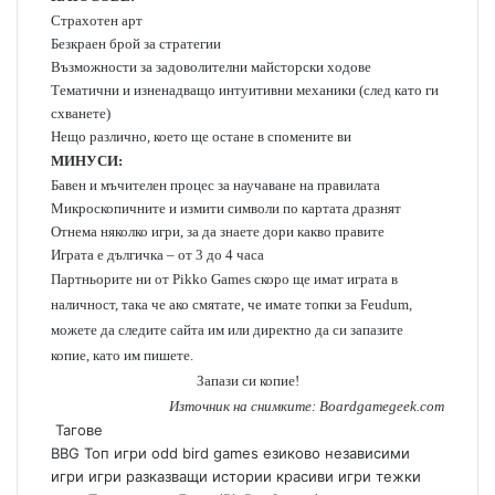
Страхотен арт
Безкраен брой за стратегии
Възможности за задоволителни майсторски ходове
Тематични и изненадващо интуитивни механики (след като ги
схванете)
Нещо различно, което ще остане в спомените ви
МИНУСИ:
Бавен и мъчителен процес за научаване на правилата
Микроскопичните и измити символи по картата дразнят
Отнема няколко игри, за да знаете дори какво правите
Играта е дългичка – от 3 до 4 часа
Партньорите ни от Pikko Games скоро ще имат играта в
наличност, така че ако смятате, че имате топки за Feudum,
можете да следите сайта им или директно да си запазите
копие, като им пишете.
Запази си копие!
Източник на снимките: Boardgamegeek.com
Тагове
BBG Топ игри
odd bird games
езиково независими
игри
игри разказващи истории
красиви игри
тежки