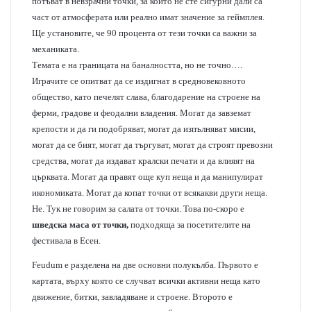
потъват в невзрачни точки, за които не сте сигурни дали са
част от атмосферата или реално имат значение за геймплея.
Ще установите, че 90 процента от тези точки са важни за
механиката.
Темата е на границата на баналността, но не точно….
Играчите се опитват да се издигнат в средновековното
общество, като печелят слава, благодарение на строене на
ферми, градове и феодални владения. Могат да завземат
крепости и да ги подобряват, могат да изпълняват мисии,
могат да се бият, могат да търгуват, могат да строят превозни
средства, могат да издават кралски печати и да влияят на
църквата. Могат да правят още куп неща и да манипулират
икономиката. Могат да копат точки от всякакви други неща.
Не. Тук не говорим за салата от точки. Това по-скоро е
шведска маса от точки,
подходяща за посетителите на
фестивала в Есен.
Feudum е разделена на две основни полукълба. Първото е
картата, върху която се случват всички активни неща като
движение, битки, завладяване и строене. Второто е