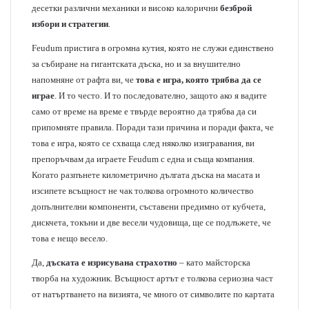
десетки различни механики и високо калорични
безброй
избори и стратегии
.
Feudum пристига в огромна кутия, която не служи единствено
за събиране на гигантската дъска, но и за внушително
напомняне от рафта ви, че
това е игра, която трябва да се
играе
. И то често. И то последователно, защото ако я вадите
само от време на време е твърде вероятно да трябва да си
припомняте правила. Поради тази причина и поради факта, че
това е игра, която се схваща след няколко изигравания, ви
препоръчвам да играете Feudum с една и съща компания.
Когато разпънете километрично дългата дъска на масата и
изсипете всъщност не чак толкова огромното количество
допълнителни компоненти, съставени предимно от кубчета,
дискчета, токъни и две весели чудовища, ще се подлъжете, че
това е нещо весело.
Да,
дъската е изрисувана страхотно
– като майсторска
творба на художник. Всъщност артът е толкова сериозна част
от натъртването на визията, че много от символите по картата