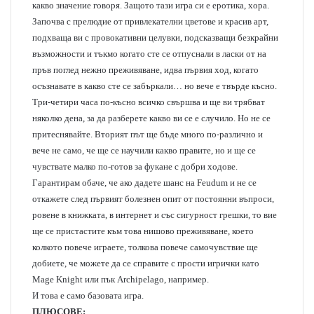
какво значение говоря. Защото тази игра си е еротика, хора.
Започва с прелюдие от привлекателни цветове и красив арт,
подхваща ви с провокативни целувки, подсказващи безкрайни
възможности и тъкмо когато сте се отпуснали в ласки от на
пръв поглед нежно преживяване, идва първия ход, когато
осъзнавате в какво сте се забъркали… но вече е твърде късно.
Три-четири часа по-късно всичко свършва и ще ви трябват
няколко дена, за да разберете какво ви се е случило. Но не се
притеснявайте. Вторият път ще бъде много по-различно и
вече не само, че ще се научили какво правите, но и ще се
чувствате малко по-готов за фукане с добри ходове.
Гарантирам обаче, че ако дадете шанс на Feudum и не се
откажете след първият болезнен опит от постоянни въпроси,
ровене в книжката, в интернет и със сигурност грешки, то вие
ще се пристастите към това нишово преживяване, което
колкото повече играете, толкова повече самочувствие ще
добиете, че можете да се справите с прости игрички като
Mage Knight или пък Archipelago, например.
И това е само базовата игра.
ПЛЮСОВЕ: