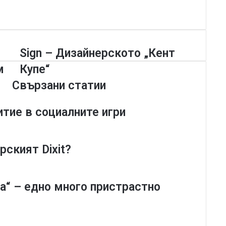
S
Sign – Дизайнерското „Кент
i
м
Купе“
g
n
Свързани статии
–
Д
итие в социалните игри
и
з
а
й
рският Dixit?
н
е
р
а“ – едно много пристрастно
с
к
о
т