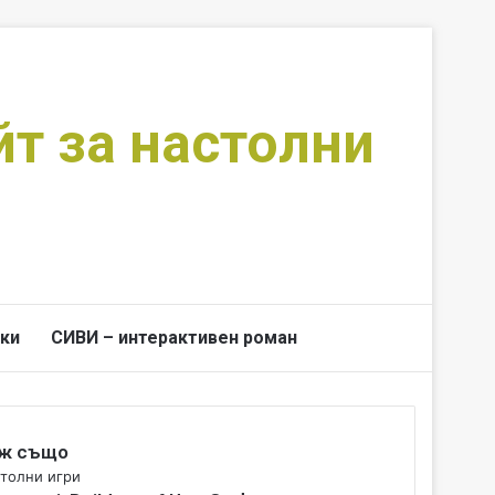
йт за настолни
ки
СИВИ – интерактивен роман
Switch skin
Търси за
ж също
толни игри