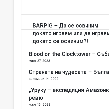
b
a
Y
s
c
o
i
e
u
t
b
T
B
BARPIG – Да се освиним
e
o
u
A
o
b
докато играем или да играе
R
k
e
P
докато се освиним?!
I
G
Blood on the Clocktower – Съб
–
Д
март 27, 2023
а
с
Страната на чудесата – Бълга
е
декември 14, 2022
о
с
„Уруку – експедиция Амазонк
в
и
ревю
н
март 16, 2022
и