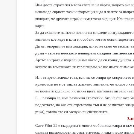
Има доста стратегия в това слагане на карти, защото вие
искали да скриете тази информация и да я пазите за напре
виждате, че другите играчи нямат този вид щит. Или пък п
карта.
За да схванете напълно начина на мислене в изграждането
значение кое къде и кога е, особено когато освен гадостит
Да не говорим, че има локации, които не само че засягат в
думи –
стратегическото планиране създава тактически
Артът в играта е чудесен, няма какво да си кривя душата. 
кефите на тематиката ви гарантирам, че ще имате възможн
И… въпреки всичко това, всичко се опира до хвърлянето на
нужно или не е от такова жизнено значение, че лошото хвъ
че поемате удари, но и с всяка щета, щитовете ви започва
Е… разбира се, има различни стратегии. Ако не бързате мн
подготвяте, но ако сте стремглаво тъп и не разчитате зна
ръка), тогава сте си заслужили експлозията.
За
Cave Pilot 55 е създадена с много любов към жанра и към 
създава възможности за стратегическо и тактическо плани