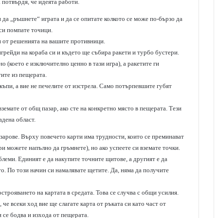
а потвърдя, че идеята работи.
и да „ръшнете“ играта и да се опитате колкото се може по-бързо да
 си помпате точици.
си от решенията на вашите противници.
пгрейди на кораба си и където ще събира ракети и турбо бустери.
 (което е изключително ценно в тази игра), а ракетите ги
тите из пещерата.
къпи, а вие не печелите от изстрела. Само потърпевшите губят
вземате от общ пазар, ако сте на конкретно място в пещерата. Тези
адена област.
с зарове. Върху повечето карти има трудности, които се преминават
ри можете напълно да гръмнете), но ако успеете си вземате точки.
леми. Единият е да накупите точните щитове, а другият е да
о. По този начин си намалявате щетите. Да, няма да получите
построяването на картата в средата. Това се случва с общи усилия.
, че всеки ход вие ще слагате карта от ръката си като част от
 се бодва и изхода от пещерата.