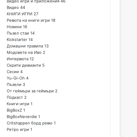
Видео игри и приложения
46
Видео
44
КНИГИ ИГРИ
27
Ревюта на книги игри
18
Новини
16
Пъзел стаи
14
Kickstarter
14
Домашни правила
13
Модовете на Иво
2
Интервюта
12
Скрити диаманти
5
Сесии
4
Yu-Gi-Oh
4
Пъзели
3
От геймъри за геймъри
2
Подкаст
2
Книги-игри
1
BigBoxZ
1
BigBoxNeverdie
1
Critshappen борд ревю
1
Ретро игри
1