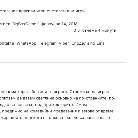
ъстезание
красиви игри
състезателни игри
гиев 'BigBoxGamer'
S
февруари 14, 2018
e
0
5
отнема 4 минути
n
ontakte
WhatsApp
Telegram
d
Viber
Сподели по Email
a
n
e
m
a
i
l
но към хората без опит в игрите. Стремя се да играя
опитвам да давам светлина основно на по-странните, по-
 рядко се появяват под прожекторите. Имам
, предимно на комедийни предавания и затова от време
р, който понякога е толкова тъп, че са налага да го