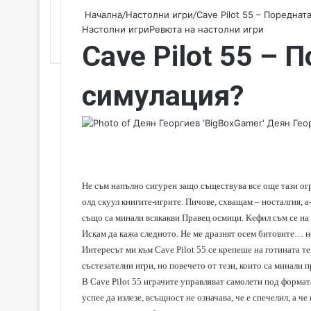
Начална
/
Настолни игри
/
Cave Pilot 55 – Пореднат
Настолни игри
Ревюта на настолни игри
Cave Pilot 55 – 
симулация?
Деян Геор
Не съм напълно сигурен защо съществува все още тази ог
олд скуул книгите-игрите. Пичове, схващам – носталгия, а-
също са минали всякакви Правец осмици. Кефил съм се на 
Искам да кажа следното. Не ме дразнят осем битовите… не
Интересът ми към Cave Pilot 55 се крепеше на готината те
състезателни игри, но повечето от тези, които са минали п
В Cave Pilot 55 играчите управляват самолети под формат
успее да излезе, всъщност не означава, че е спечелил, а че