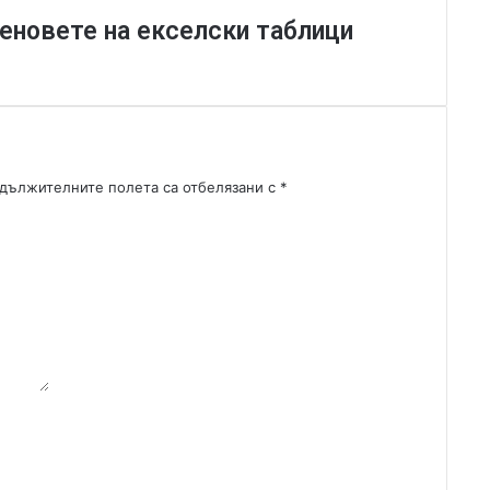
о
а феновете на екселски таблици
„
К
е
н
т
К
у
дължителните полета са отбелязани с
*
п
е
“