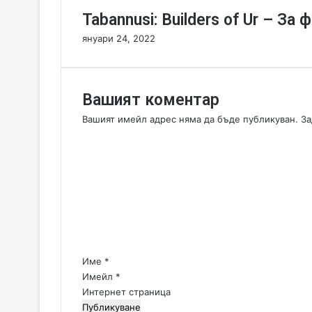
м
Tabannusi: Builders of Ur – З
д
о
януари 24, 2022
к
а
т
о
Вашият коментар
и
Вашият имейл адрес няма да бъде публикуван.
За
г
К
р
о
а
м
е
е
м
н
и
т
л
и
а
д
р
а
:
Име
*
и
*
Имейл
*
г
Интернет страница
р