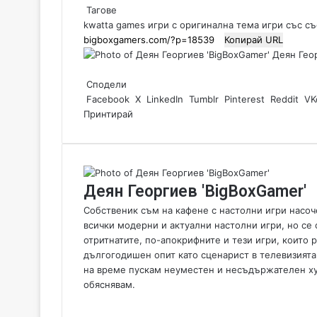
Тагове
kwatta games
игри с оригинална тема
игри със с
Копирай URL
Деян Геор
Сподели
Facebook
X
LinkedIn
Tumblr
Pinterest
Reddit
VK
Принтирай
Деян Георгиев 'BigBoxGamer'
Собственик съм на кафене с настолни игри насоче
всички модерни и актуални настолни игри, но се 
отритнатите, по-апокрифните и тези игри, които
дългогодишен опит като сценарист в телевизията
на време пускам неуместен и несъдържателен хумо
обяснявам.
W
e
F