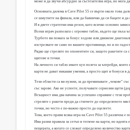
може и да звучи абсурдно за състезателна игра, но мога д
Основната дилема в Cave Pilot 55 се върти около това дал
се шмугнете на финала, или да бавничко да си бацате и да
И в двете стратегии има резон, като всичко основно зави
Всеки играч разполага с огромно табло, където ще пъха ъ
Турбото ви помага за бонус ходове или движене диагонално
изстрелвате не само по вашите противници, но и по гадос
Рядко ще стреляте по опонентите си, защото ракетите са с
щитове и точки.
На личното си табло имате куп полета за ъпгрейди, които 
карти не дават никакви умения, а просто щит и бонуси в д
Тези области са ви нужни, за да преминавате „чекове“ съ
със зарове. Ако не успеете, получавате сериозни щети (до
Всъщност има два начина за успешно справяне с тези проб
стреляте с ракети преди да стигнете до определеното мяст
точки, но често е по-важно просто да оцелеете.
Това, което прави всяка игра на Cave Pilot 55 различна е 
Има разни правила за сетъп и теглене на карти, но идеята е
пещерата, а когато се сложат определено количество карти