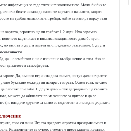
 имате информация за гадостите и възможностите. Може би бихте
д, или пък бихте искали да сложите картата в началото, защото
росто ви трябва магазин за ъпгрейди, който се намира върху тази
 на картата, вероятно ще ви трябват 1-2 игри. Има огромно
е, повечето карти имат и някаква локация, която дава бонуси.
ас, но засягат и други играчи на определено разстояние. С други
 възможности
.
Да, да – осем битов е, но е изпипан с въображение и стил. Ако се
ост да влезете в атмосферата.
 зарове. Да, в много игри има доза късмет, но тук дали хвърлите
рляне буквално може да ви изкара от играта. Освен това, не само
т да работят по-слабо. С други думи – тук деградивно ще гърмите.
ого, можете да обикаляте по магазините за щитове и да се
ците (не виждате другите за какво се подготвят и очевидно държат в
ключение
игрите, това си личи. Играта предлага огромна преиграваемост и
ране. Компонентите са супер, а темата е пресъздадена идеално.