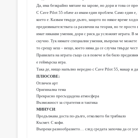
Да, има безкрайно мятане на зарове, но дори и това се пре
С Cave Pilot 55 обаче аз имам един проблем. Само един е, 
което е. Казвам твърде дълго, защото по някое време ходо
предизвикателствата са различни на теория, но те просто
имат някакви умения, дори с риск да усложнят играта. В м
скучно. Тук нямате специални умения, въпреки че можете 
то срещу кеш – нещо, което няма да се случва твърде чест
Правилата на играта също са в повече и би било предизвик
е геймърска игра.
Така де, нищо напълно нередно с Cave Pilot 55, макар и д
ПЛЮСОВЕ:
Отличен арт
Оригинална тема
Прекрасно пресъздадена атмосфера
Възможност за стратегия и тактика
МИНУСИ
:
Продължава доста по-дълго, отколкото би трябвало
Късмет. С кофи.
Въпреки разнообразието… след средата започва да се ус