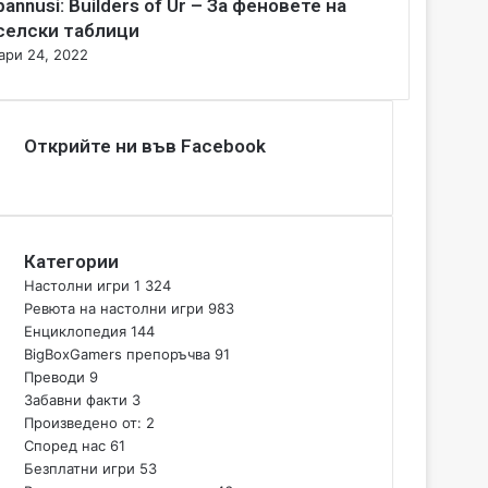
bannusi: Builders of Ur – За феновете на
селски таблици
ари 24, 2022
Открийте ни във Facebook
Категории
Настолни игри
1 324
Ревюта на настолни игри
983
Енциклопедия
144
BigBoxGamers препоръчва
91
Преводи
9
Забавни факти
3
Произведено от:
2
Според нас
61
Безплатни игри
53