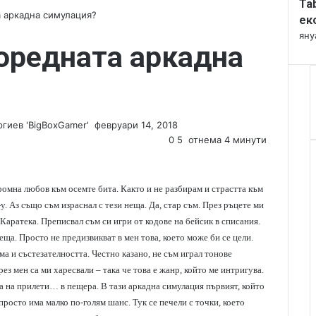
Ta
l
а аркадна симулация?
o
ек
s
яну
Поредната аркадна
e
гиев 'BigBoxGamer'
S
февруари 14, 2018
e
0
5
отнема 4 минути
n
d
a
ромна любов към осемте бита. Както и не разбирам и страстта към
n
у. Аз също съм израснал с тези неща. Да, стар съм. През ръцете ми
e
Каратека. Преписвал съм си игри от кодове на бейсик в списания.
m
ща. Просто не предизвикват в мен това, което може би се цели.
a
ма и състезателността. Честно казано, не съм играл тонове
i
рез мен са ми харесвали – така че това е жанр, който ме интригува.
l
а на прилети… в пещера. В тази аркадна симулация първият, който
 просто има малко по-голям шанс. Тук се печели с точки, което