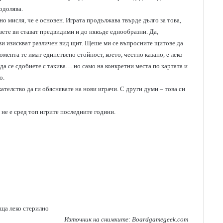
одолява.
но мисля, че е основен. Играта продължава твърде дълго за това,
вете ви стават предвидими и до някъде еднообразни. Да,
 ви изискват различен вид щит. Щеше ми се въпросните щитове да
омента те имат единствено стойност, което, честно казано, е леко
да се сдобиете с такива… но само на конкретни места по картата и
о.
ателство да ги обяснявате на нови играчи. С други думи – това си
а не е сред топ игрите последните години.
еща леко стерилно
Източник на снимките: Boardgamegeek.com