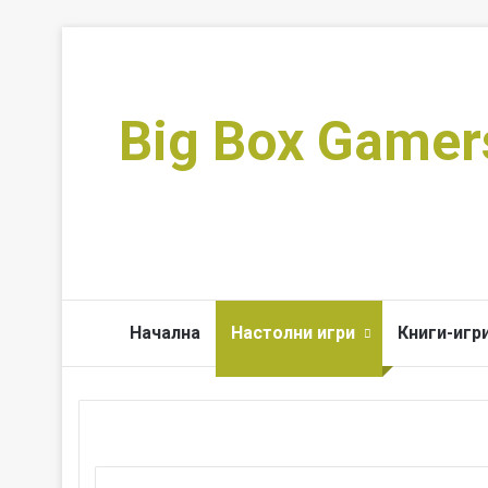
Big Box Gamer
Начална
Настолни игри
Книги-игр