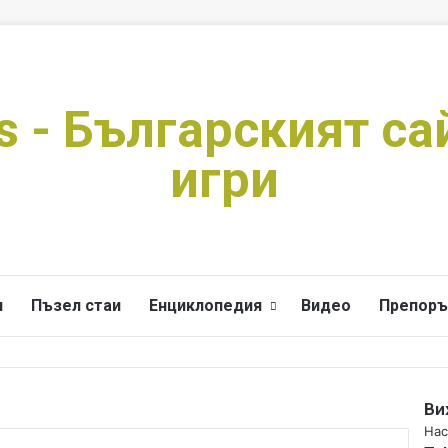
s - Българският са
игри
и
Пъзел стаи
Енциклопедия
Видео
Препоръ
Ви
C
Нас