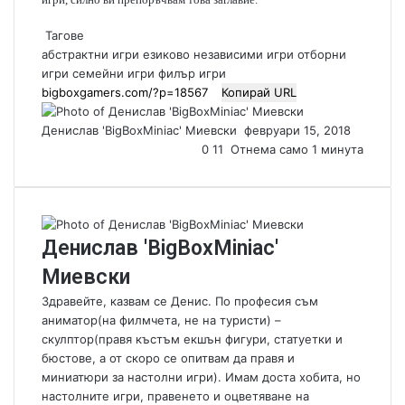
Тагове
абстрактни игри
езиково независими игри
отборни
игри
семейни игри
филър игри
Копирай URL
Денислав 'BigBoxMiniac' Миевски
S
февруари 15, 2018
0
11
Отнема само 1 минута
e
n
d
a
n
Денислав 'BigBoxMiniac'
e
m
Миевски
a
Здравейте, казвам се Денис. По професия съм
i
аниматор(на филмчета, не на туристи) –
l
скулптор(правя къстъм екшън фигури, статуетки и
бюстове, а от скоро се опитвам да правя и
миниатюри за настолни игри). Имам доста хобита, но
настолните игри, правенето и оцветяване на