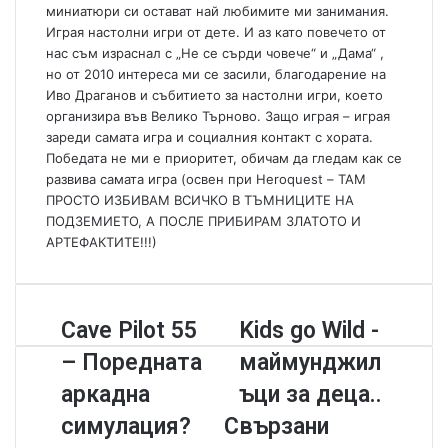
миниатюри си остават най любимите ми занимания.
Играя настолни игри от дете. И аз като повечето от
нас съм израснал с „Не се сърди човече“ и „Дама“ ,
но от 2010 интереса ми се засили, благодарение на
Иво Драганов и събитието за настолни игри, което
организира във Велико Търново. Защо играя – играя
зареди самата игра и социалния контакт с хората.
Победата не ми е приоритет, обичам да гледам как се
развива самата игра (освен при Heroquest – ТАМ
ПРОСТО ИЗБИВАМ ВСИЧКО В ТЪМНИЦИТЕ НА
ПОДЗЕМИЕТО, А ПОСЛЕ ПРИБИРАМ ЗЛАТОТО И
АРТЕФАКТИТЕ!!!)
C
Cave Pilot 55
K
Kids go Wild -
a
i
– Поредната
маймунджил
v
d
e
s
аркадна
ъци за деца..
P
g
симулация?
Свързани
i
o