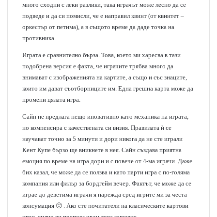
много сходни с леки разлики, така играчът може лесно да се
подведе и да си помисли, че е направил квинт (от квинтет –
оркестър от петима), а в същото време да даде точка на
противника.
Играта е сравнително бърза. Това, което ми харесва в тази
подобрена версия е факта, че играчите трябва много да
внимават с изображенията на картите, а също и със знаците,
които им дават съотборниците им. Една грешна карта може да
промени цялата игра.
Сайн не предлага нещо иновативно като механика на играта,
но компенсира с качествената си визия. Правилата ѝ се
научават точно за 5 минути и дори никога да не сте играли
Кент Купе бързо ще вникнете в нея. Сайн създава приятна
емоция по време на игра дори и с повече от 4-ма играчи. Даже
бих казал, че може да се ползва и като парти игра с по-голяма
компания или филър за бордгейм вечер. Фактът, че може да се
играе до деветима играчи я нарежда сред игрите ми за честа
консумация 🙂 . Ако сте почитатели на класическите картови
игри, силно ви препоръчвам това заглавие.