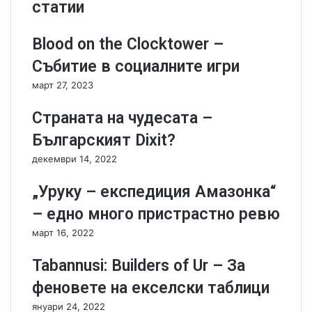
l
W
статии
o
i
t
l
Blood on the Clocktower –
5
d
5
-
Събитие в социалните игри
–
м
март 27, 2023
П
а
о
й
Страната на чудесата –
р
м
е
у
Българският Dixit?
д
н
декември 14, 2022
н
д
а
ж
„Уруку – експедиция Амазонка“
т
и
а
л
– едно много пристрастно ревю
а
ъ
март 16, 2022
р
ц
к
и
Tabannusi: Builders of Ur – За
а
з
д
а
феновете на екселски таблици
н
д
януари 24, 2022
а
е