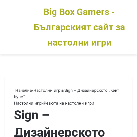
Big Box Gamers -
Българският сайт за
Меню
Switch skin
настолни игри
Начална
/
Настолни игри
/
Sign – Дизайнерското „Кент
Купе“
Настолни игри
Ревюта на настолни игри
Sign –
Дизайнерското