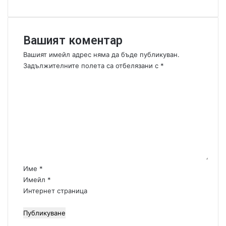
с
ц
и
а
м
.
Вашият коментар
у
.
л
Вашият имейл адрес няма да бъде публикуван.
а
Задължителните полета са отбелязани с
*
ц
К
и
о
я
м
?
е
н
т
а
р
:
Име
*
*
Имейл
*
Интернет страница