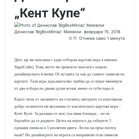
„Кент Купе“
Денислав 'BigBoxMiniac' Миевски
S
февруари 15, 2018
0
11
Отнема само 1 минута
e
n
d
a
Днес ще ви запозная с една отборна картова игра а именно
n
Sign(Сайн). Това, което ме привлече към нея е изцяло
e
дизайнерската ѝ визия. От кутията та чак до самите синволи по
m
картите. Тази игра задължително трябва да се играе минимум
a
от два отбора по двама души всеки, иначе се губи чара ѝ.
i
l
Както личи от заглавието на статията, авторите са използвали
добре познатата ни механика от класическата картова игра –
Кент Купе. За разлика от нея, тук няма блокада…но не
бързайте да се радвате. Целта на играта е да съберете 5
еднакви синвола в 5 различни цвята. Лесно на пръв поглед
нали? Но дизайнерите на играта са направили тези синволи