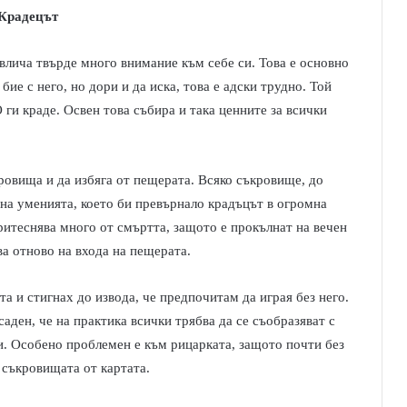
Крадецът
ивлича твърде много внимание към себе си. Това е основно
бие с него, но дори и да иска, това е адски трудно. Той
 ги краде. Освен това събира и така ценните за всички
ровища и да избяга от пещерата. Всяко съкровище, до
 на уменията, което би превърнало крадъцът в огромна
притеснява много от смъртта, защото е прокълнат на вечен
ва отново на входа на пещерата.
та и стигнах до извода, че предпочитам да играя без него.
саден, че на практика всички трябва да се съобразяват с
ки. Особено проблемен е към рицарката, защото почти без
съкровищата от картата.