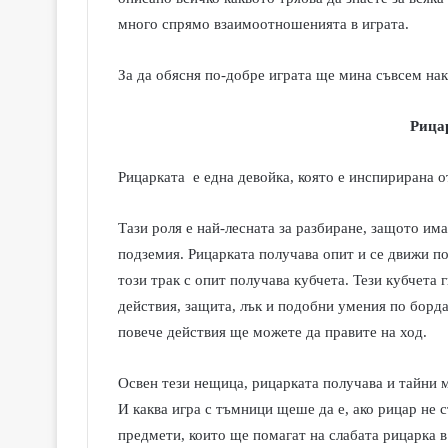
много спрямо взаимоотношенията в играта.
За да обясня по-добре играта ще мина съвсем нак
Рица
Рицарката е една девойка, която е инспирирана о
Тази роля е най-лесната за разбиране, защото им
подземия. Рицарката получава опит и се движи по
този трак с опит получава кубчета. Тези кубчета 
действия, защита, лък и подобни умения по борда
повече действия ще можете да правите на ход.
Освен тези нещица, рицарката получава и тайни м
И каква игра с тъмници щеше да е, ако рицар не 
предмети, които ще помагат на слабата рицарка 