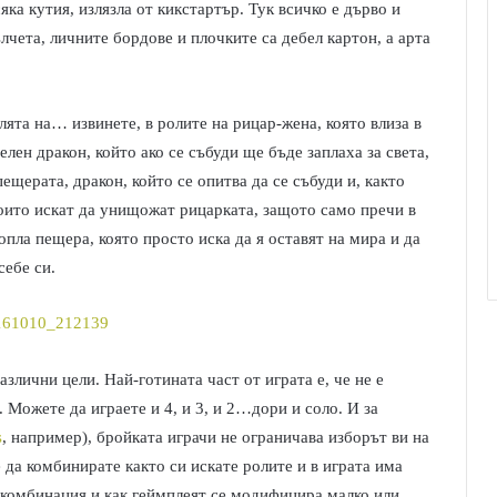
ка кутия, излязла от кикстартър. Тук всичко е дърво и
чета, личните бордове и плочките са дебел картон, а арта
олята на… извинете, в ролите на рицар-жена, която влиза в
лен дракон, който ако се събуди ще бъде заплаха за света,
ещерата, дракон, който се опитва да се събуди и, както
които искат да унищожат рицарката, защото само пречи в
пла пещера, която просто иска да я оставят на мира и да
себе си.
азлични цели. Най-готината част от играта е, че не е
 Можете да играете и 4, и 3, и 2…дори и соло. И за
s
, например), бройката играчи не ограничава изборът ви на
 да комбинирате както си искате ролите и в играта има
а комбинация и как геймплеят се модифицира малко или