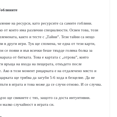
Гоблините
ление на ресурси, като ресурсите са самите гоблини.
о от които има различни специалности. Освен това, този
племената, както и тесте с „Тайни”. Тези тайни са нещо
и в други игри. Тук ще спомена, че една от тези карти,
ри се появи и във всички беше твърде голяма болка за
караха от битката. Това е картата с „отрова”, която
ги връща на входа на пещерата, откъдето после
е. Ако в този момент рицарката е на отдалечено място и
царката ще трябва да загуби 5-6 хода в безцелие. Да не
пъти в играта и това може да се случи отново. И се случва.
ързо ще свикнете с тях, защото са доста интуитивни.
и малко случайност в играта си.