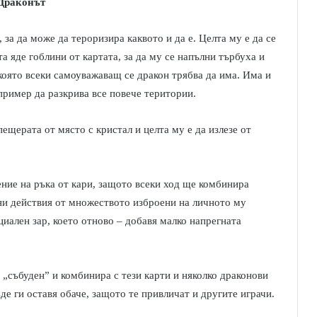
Драконът
 за да може да тероризира каквото и да е. Целта му е да се
та яде гоблини от картата, за да му се напълни търбуха и
която всеки самоуважаващ се дракон трябва да има. Има и
пример да разкрива все повече територии.
пещерата от място с кристал и целта му е да излезе от
ение на ръка от кари, защото всеки ход ще комбинира
тни действия от множеството изброени на личното му
циален зар, което отново – добавя малко напрегната
е „събуден” и комбинира с тези карти и няколко драконови
де ги оставя обаче, защото те привличат и другите играчи.