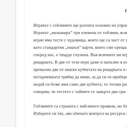
Играчът с гоблините ще разчита основно на управ
Играчът „менажира” три племена от гоблини, всяк
играч има тесте с чудовища, които ще са част от 
като стандартни „екшън” карти, които сме срещал
според нас, е твърде счупена. Във всичките ни иг
рицарката. В две от тези игри даже и напълно я из
премахва две от екшън кубчетата на рицарката и 
потърпевшата трябва да мине, за да си ги прибер
недай си боже има само две кубчета, то тогава ри
говорим, че тестето с тайните се завърта два-три 
Гоблините са страната с най-много правила, но б
Изберете си тях, ако обичате контрол на ресурси 