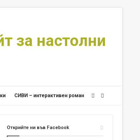
йт за настолни
ки
СИВИ – интерактивен роман
Switch skin
Търси за
Открийте ни във Facebook