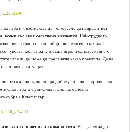
l
 на игра и я изстискват до толкова, че да направят
пет
а, всеки със своя собствена механика
. Най-трудното
различните страни в нещо общо по хомогенен начин. С
а се чувства част от една и съща игра, и едновременно с
угите играчи, да може да предвижда какво правят те. Да не
вие в такава ситуация.
ище не само да фунционира добре , но и да го прилича на
етика на играта е уникална и стилна, основно
ата събра в Кикстартър.
с
изискани и качествени компоненти
. Не, тук няма да