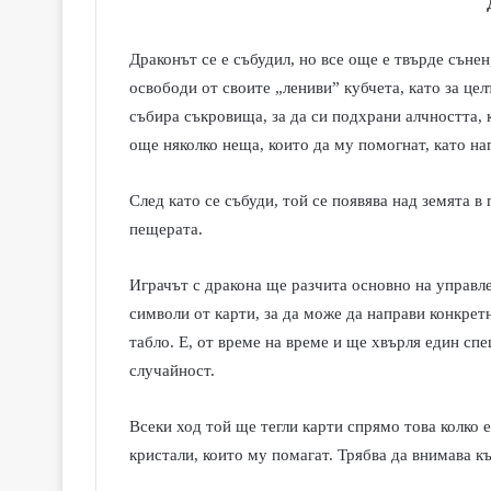
Драконът се е събудил, но все още е твърде сънен,
освободи от своите „лениви” кубчета, като за цел
събира съкровища, за да си подхрани алчността, 
още няколко неща, които да му помогнат, като на
След като се събуди, той се появява над земята в 
пещерата.
Играчът с дракона ще разчита основно на управл
символи от карти, за да може да направи конкре
табло. Е, от време на време и ще хвърля един спе
случайност.
Всеки ход той ще тегли карти спрямо това колко 
кристали, които му помагат. Трябва да внимава къ