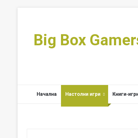
Big Box Gamer
Начална
Настолни игри
Книги-игр