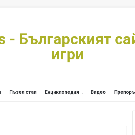
s - Българският са
игри
и
Пъзел стаи
Енциклопедия
Видео
Препоръ