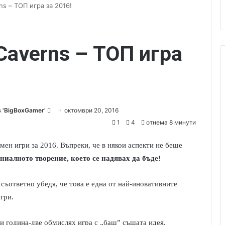
rns – ТОП игра за 2016!
 Caverns – ТОП игра
 'BigBoxGamer'
S
октомври 20, 2016
e
1
4
отнема 8 минути
n
мен игри за 2016. Въпреки, че в някои аспекти не беше
d
гениалното творение, което се надявах да бъде
!
a
n
e
и съответно убедя, че това е една от най-иновативните
m
гри.
a
i
и година-две обмислях игра с „баш” същата идея.