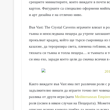
срещнете миниатюрите, които виждате в почти вся
картон. Фигурките са специално оформени мийпъл
и арт дизайна е на отлично ниво.
Във Vast: The Crystal Caverns играчите влизат в р
тъмна и неизследвана пещера да утрепе заплашите
прокълнат крадец, който ще търси съкровища из п
казахме, да тероризира света, племена гоблини, 
тяхната си тъмна и топла пещера… и тъмната и то
си има ехо, заради което цели да смачка всички в 
Както виждате във Vast има пет различни роли с р
задължително винаги да играете точно пет човека.
разлика от други игри (като
Mediterranean Empire
роля (освен в някои случаи на Пещерата). Можете
описано всичко каквото трябва да знаете за всяк