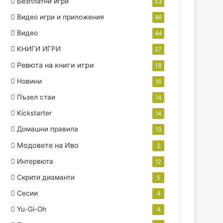
Безплатни игри
53
Видео игри и приложения
46
Видео
44
КНИГИ ИГРИ
27
Ревюта на книги игри
18
Новини
16
Пъзел стаи
14
Kickstarter
14
Домашни правила
13
Модовете на Иво
2
Интервюта
12
Скрити диаманти
5
Сесии
4
Yu-Gi-Oh
4