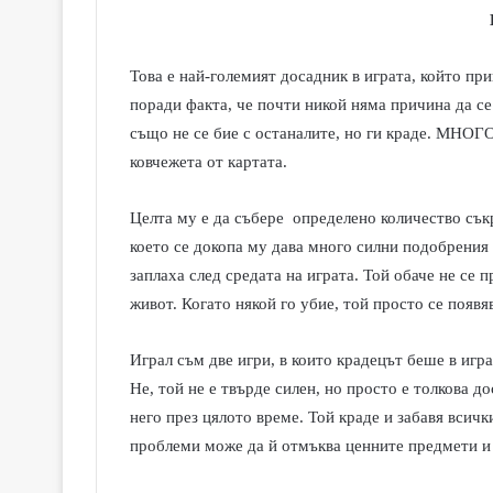
Това е най-големият досадник в играта, който пр
поради факта, че почти никой няма причина да се 
също не се бие с останалите, но ги краде. МНОГО
ковчежета от картата.
Целта му е да събере определено количество сък
което се докопа му дава много силни подобрения
заплаха след средата на играта. Той обаче не се 
живот. Когато някой го убие, той просто се появя
Играл съм две игри, в които крадецът беше в игра
Не, той не е твърде силен, но просто е толкова до
него през цялото време. Той краде и забавя всич
проблеми може да й отмъква ценните предмети и 