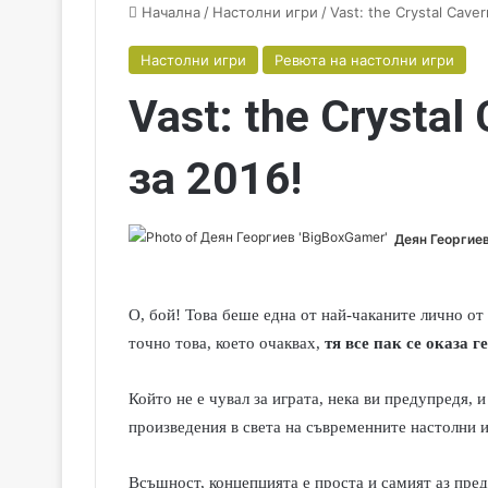
Начална
/
Настолни игри
/
Vast: the Crystal Cave
Настолни игри
Ревюта на настолни игри
Vast: the Crystal
за 2016!
Деян Георгиев
О, бой! Това беше една от най-чаканите лично от 
точно това, което очаквах,
тя все пак се оказа 
Който не е чувал за играта, нека ви предупредя, 
произведения в света на съвременните настолни и
Всъщност, концепцията е проста и самият аз пред