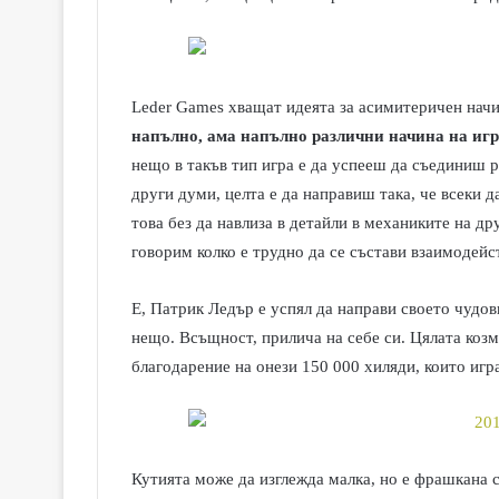
Leder Games хващат идеята за асимитеричен начин
напълно, ама напълно различни начина на игр
нещо в такъв тип игра е да успееш да съединиш 
други думи, целта е да направиш така, че всеки д
това без да навлиза в детайли в механиките на др
говорим колко е трудно да се състави взаимодейст
Е, Патрик Ледър е успял да направи своето чудов
нещо. Всъщност, прилича на себе си. Цялата козм
благодарение на онези 150 000 хиляди, които игр
Кутията може да изглежда малка, но е фрашкана 