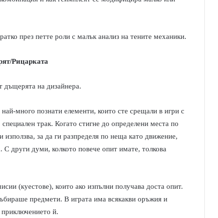
ратко през петте роли с малък анализ на тените механики.
рят/Рицарката
т дъщерята на дизайнера.
а най-много познати елементи, които сте срещали в игри с
 специален трак. Когато стигне до определени места по
ги използва, за да ги разпределя по неща като движение,
. С други думи, колкото повече опит имате, толкова
исии (куестове), които ако изпълни получава доста опит.
събираше предмети. В играта има всякакви оръжия и
в приключението й.