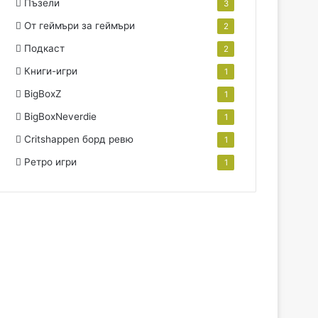
Пъзели
3
От геймъри за геймъри
2
Подкаст
2
Книги-игри
1
BigBoxZ
1
BigBoxNeverdie
1
Critshappen борд ревю
1
Ретро игри
1