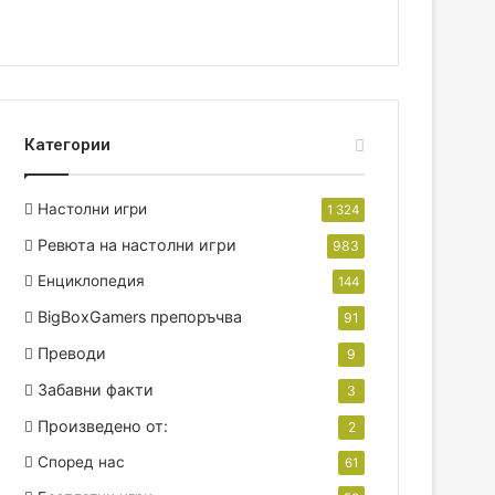
Категории
Настолни игри
1 324
Ревюта на настолни игри
983
Енциклопедия
144
BigBoxGamers препоръчва
91
Преводи
9
Забавни факти
3
Произведено от:
2
Според нас
61