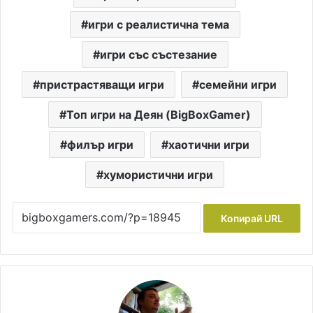
игри с реалистична тема
игри със състезание
пристрастяващи игри
семейни игри
Топ игри на Деян (BigBoxGamer)
филър игри
хаотични игри
хумористични игри
Копирай URL