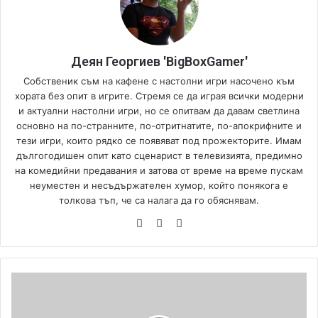
Деян Георгиев 'BigBoxGamer'
Собственик съм на кафене с настолни игри насочено към
хората без опит в игрите. Стремя се да играя всички модерни
и актуални настолни игри, но се опитвам да давам светлина
основно на по-странните, по-отритнатите, по-апокрифните и
тези игри, които рядко се появяват под прожекторите. Имам
дългогодишен опит като сценарист в телевизията, предимно
на комедийни предавания и затова от време на време пускам
неуместен и несъдържателен хумор, който понякога е
толкова тъп, че са налага да го обяснявам.
We
Fa
Yo
bsi
ce
uT
te
bo
ub
ok
e
F
o
l