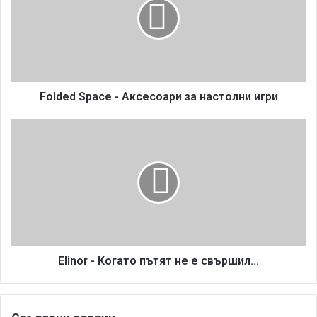
d
e
d
S
p
a
c
Folded Space - Аксесоари за настолни игри
e
-
E
А
l
к
i
с
n
е
o
с
r
о
-
а
К
р
о
и
г
Elinor - Когато пътят не е свършил...
з
а
а
т
н
о