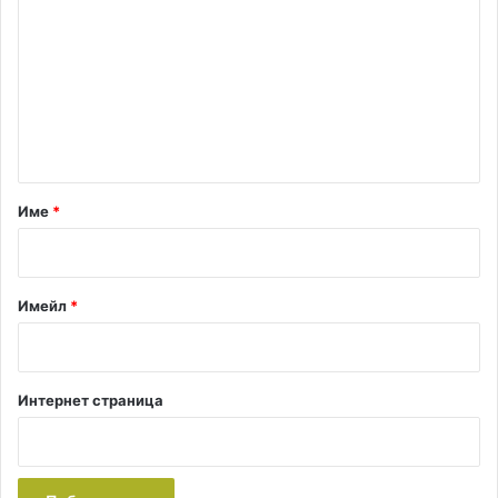
о
м
е
н
т
а
р
Име
*
:
*
Имейл
*
Интернет страница