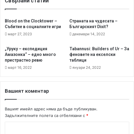
Свързани статии
а
п
с
ъ
т
т
о
я
Blood on the Clocktower –
Страната на чудесата –
л
т
Събитие в социалните игри
Българският Dixit?
н
н
март 27, 2023
декември 14, 2022
и
е
и
е
„Уруку – експедиция
Tabannusi: Builders of Ur – За
г
с
Амазонка“ – едно много
феновете на екселски
р
в
пристрастно ревю
таблици
и
ъ
март 16, 2022
януари 24, 2022
р
ш
и
л
Вашият коментар
.
.
.
Вашият имейл адрес няма да бъде публикуван.
Задължителните полета са отбелязани с
*
К