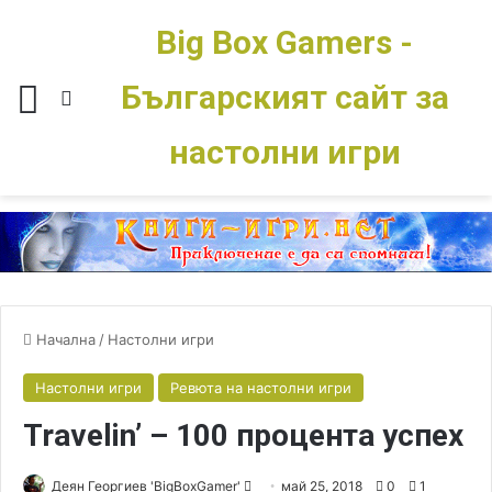
Big Box Gamers -
Българският сайт за
Меню
Switch skin
настолни игри
Начална
/
Настолни игри
Настолни игри
Ревюта на настолни игри
Travelin’ – 100 процента успех
Деян Георгиев 'BigBoxGamer'
S
май 25, 2018
0
1