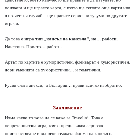
Действието, което най-често ще правите е да пътувате, но
понякога и ще играете карта, с която ще теглите още карти или
в по-честия случай – ще правите сериозни зулуми по другите
играчи.
Да това е
игра тип „кансъл на кансъла“, но… работи.
Наистина. Просто… работи.
Артът по картите е хумористичен, флейвърът е хумористичен,
дори уменията са хумористични… и тематични.
Русия слага анекси, а България… прави всичко наобратно.
Заключение
Няма какво толкова да се каже за Travelin’. Това е
непретенциозна игра, която предизвиква сериозно
пристрастяване и въпреки тежката форма на кансъл на