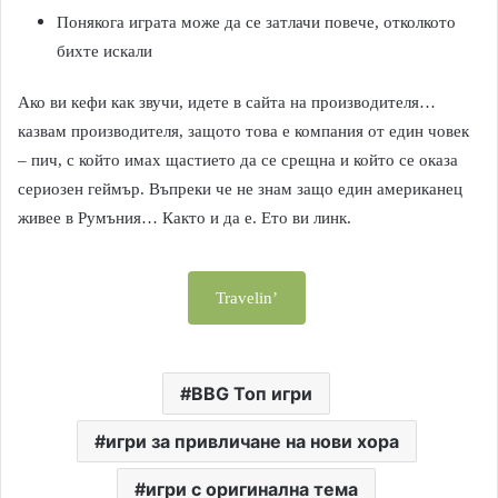
Понякога играта може да се затлачи повече, отколкото
бихте искали
Ако ви кефи как звучи, идете в сайта на производителя…
казвам производителя, защото това е компания от един човек
– пич, с който имах щастието да се срещна и който се оказа
сериозен геймър. Въпреки че не знам защо един американец
живее в Румъния… Както и да е. Ето ви линк.
Travelin’
BBG Топ игри
игри за привличане на нови хора
игри с оригинална тема