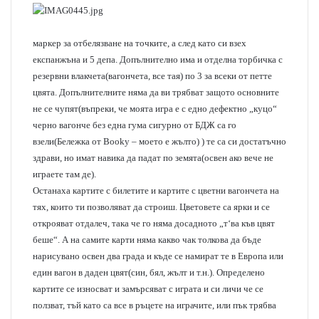
маркер за отбелязване на точките, а след като си взех
експанжъна и 5 депа. Допълнително има и отделна торбичка с
резервни влакчета(вагончета, все тая) по 3 за всеки от петте
цвята. Допълнителните няма да ви трябват защото основните
не се чупят(въпреки, че моята игра е с едно дефектно „куцо“
черно вагонче без една гума сигурно от БДЖ са го
взели(Бележка от Booky – моето е жълто) ) те са си достатъчно
здрави, но имат навика да падат по земята(освен ако вече не
играете там де).
Останаха картите с билетите и картите с цветни вагончета на
тях, които ти позволяват да строиш. Цветовете са ярки и се
открояват отдалеч, така че го няма досадното „т‘ва къв цвят
беше“. А на самите карти няма какво чак толкова да бъде
нарисувано освен два града и къде се намират те в Европа или
един вагон в даден цвят(син, бял, жълт и т.н.). Определено
картите се износват и замърсяват с играта и си личи че се
ползват, тъй като са все в ръцете на играчите, или пък трябва