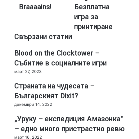
c
b
Braaaains!
Безплатна
h
i
игра за
k
e
i
P
принтиране
n
l
Свързани статии
Z
a
o
g
m
u
Blood on the Clocktower –
b
e
Събитие в социалните игри
i
-
e
Б
март 27, 2023
s
е
-
з
Страната на чудесата –
B
п
Българският Dixit?
r
л
a
а
декември 14, 2022
a
т
a
н
„Уруку – експедиция Амазонка“
a
а
– едно много пристрастно ревю
i
и
n
г
март 16, 2022