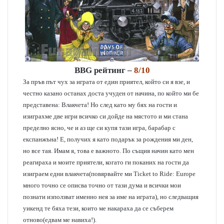
BBG рейтинг –
8/10
За пръв път чух за играта от един приятел, който си я взе, и
честно казано останах доста учуден от начина, по който ми бе
представена: Влакчета! Но след като му бях на гости и
изиграхме две игри всичко си дойде на мястото и ми стана
пределно ясно, че и аз ще си купя тази игра, барабар с
експанжъна! Е, получих я като подарък за рождения ми ден,
но все тая. Имам я, това е важното. По същия начин като мен
реагираха и моите приятели, когато ги поканих на гости да
изиграем едни влакчета(повярвайте ми Ticket to Ride: Europe
много точно се описва точно от тази дума и всички мои
познати използват именно нея за име на играта), но следващия
уикенд те бяха тези, които ме накараха да се съберем
отново(едвам ме навиха!).