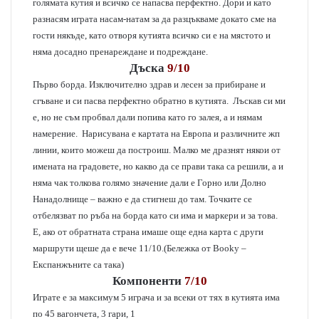
голямата кутия и всичко се напасва перфектно. Дори и като
разнасям играта насам-натам за да разцъкваме докато сме на
гости някъде, като отворя кутията всичко си е на мястото и
няма досадно пренареждане и подреждане.
Дъска
9/10
Първо борда. Изключително здрав и лесен за прибиране и
сгъване и си пасва перфектно обратно в кутията. Лъскав си ми
е, но не съм пробвал дали попива като го залея, а и нямам
намерение. Нарисувана е картата на Европа и различните жп
линии, които можеш да построиш. Малко ме дразнят някои от
имената на градовете, но какво да се прави така са решили, а и
няма чак толкова голямо значение дали е Горно или Долно
Нанадолнище – важно е да стигнеш до там. Точките се
отбелязват по ръба на борда като си има и маркери и за това.
Е, ако от обратната страна имаше още една карта с други
маршрути щеше да е вече 11/10.(Бележка от Booky –
Експанжъните са така)
Компоненти
7/10
Играте е за максимум 5 играча и за всеки от тях в кутията има
по 45 вагончета, 3 гари, 1