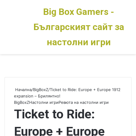
Big Box Gamers -
Българският сайт за
Меню
Switch skin
настолни игри
Начална
/
BigBoxZ
/
Ticket to Ride: Europe + Europe 1912
expansion – Брилянтно!
BigBoxZ
Настолни игри
Ревюта на настолни игри
Ticket to Ride:
Europe + Europe