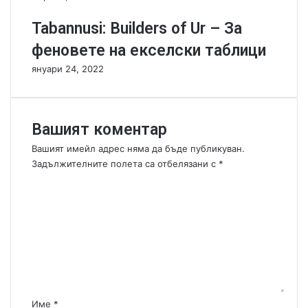
s
р
!
а
Tabannusi: Builders of Ur – За
з
феновете на екселски таблици
а
п
януари 24, 2022
р
и
н
т
Вашият коментар
и
Вашият имейл адрес няма да бъде публикуван.
р
Задължителните полета са отбелязани с
*
а
К
н
о
е
м
е
н
т
а
р
:
Име
*