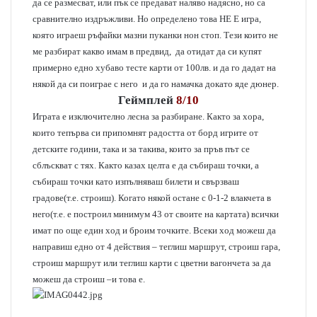
да се размесват, или пък се предават наляво надясно, но са
сравнително издръжливи. Но определено това НЕ Е игра,
която играеш ръфайки мазни пуканки нон стоп. Тези които не
ме разбират какво имам в предвид, да отидат да си купят
примерно едно хубаво тесте карти от 100лв. и да го дадат на
някой да си поиграе с него и да го намачка докато яде дюнер.
Геймплей
8/10
Играта е изключително лесна за разбиране. Както за хора,
които тепърва си припомнят радостта от борд игрите от
детските години, така и за такива, които за пръв път се
сблъскват с тях. Както казах целта е да събираш точки, а
събираш точки като изпълняваш билети и свързваш
градове(т.е. строиш). Когато някой остане с 0-1-2 влакчета в
него(т.е. е построил минимум 43 от своите на картата) всички
имат по още един ход и броим точките. Всеки ход можеш да
направиш едно от 4 действия – теглиш маршрут, строиш гара,
строиш маршрут или теглиш карти с цветни вагончета за да
можеш да строиш –и това е.