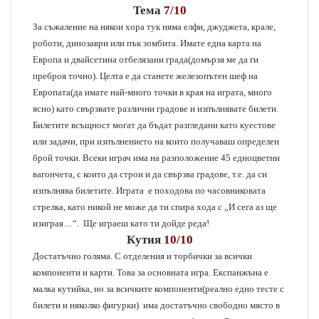
Тема
7/10
За съжаление на някои хора тук няма елфи, джуджета, крале,
роботи, динозаври или пък зомбита. Имате една карта на
Европа и двайсетина отбелязани града(домързя ме да ги
преброя точно). Целта е да станете железопътен шеф на
Европата(да имате най-много точки в края на играта, много
ясно) като свързвате различни градове и изпълнявате билети.
Билетите всъщност могат да бъдат разгледани като куестове
или задачи, при изпълнението на които получаваш определен
брой точки. Всеки играч има на разположение 45 едноцветни
вагончета, с които да строи и да свързва градове, т.е. да си
изпълнява билетите. Играта е походова по часовниковата
стрелка, като никой не може да ти спира хода с „И сега аз ще
изиграя…“. Ще играеш като ти дойде реда!
Кутия
10/10
Достатъчно голяма. С отделения и торбички за всички
компоненти и карти. Това за основната игра. Експанжъна е
малка кутийка, но за всичките компоненти(реално едно тесте с
билети и няколко фигурки) има достатъчно свободно място в