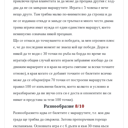
приключи пръв влакчетата за да може да прецака другия с ход-
два да не си завърши маршрутите. Играта с 5 човека е вече
нещо друго. Там трябва малко по-внимателно да строиш и да
не се издаваш откъде и закъде си тръгнал и много често двама
трима играчи имат нужда от един единствен маршрут, което
неминуемо означава някой прецакан.
Що се отнася до точкуването и победата, за мен огромен плюс
е, че до последния момент не знаеш кой ще победи. Дори и
някой да те води с 30 точки по ръба на борда по време на
играта(в общия случай когато играем забравяме изобщо да си
движим маркерите и в края на играта смятаме за всеки точките
отново), в края когато се добавят точките от билетите всичко
може да се обърне(при 70 точки от построени маршрути съм
правил 100 от изпълнени билети, което колкото и условно и
неразбираемо да ви звучи сега си е доста и опонентите ви си
нямат и представа за тези 100 точки).
Разнообразие
8/10
Разнообразието идва от билетите с маршрутите, т.е. кои два
града ще трябва да свържеш. Затова препоръчвам горещо
експанжъна. Основната игра е с 6 дълги и към 30-тина къси