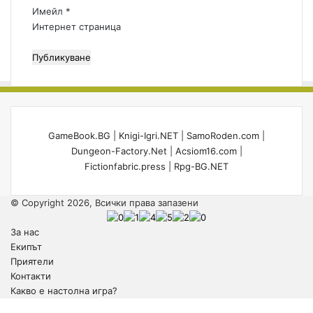
*
Имейл
*
Интернет страница
GameBook.BG
|
Knigi-Igri.NET
|
SamoRoden.com
|
Dungeon-Factory.Net
|
Acsiom16.com
|
Fictionfabric.press
|
Rpg-BG.NET
© Copyright 2026, Всички права запазени
За нас
Екипът
Приятели
Контакти
Какво е настолна игра?
Back