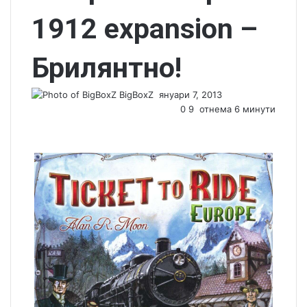
1912 expansion –
Брилянтно!
BigBoxZ
S
януари 7, 2013
e
0
9
отнема 6 минути
n
d
a
n
e
m
a
i
l