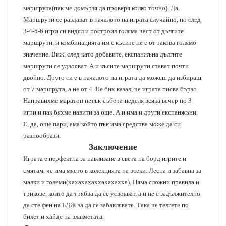
маршрута(пак ме домързя да проверя колко точно). Да.
Маршрути се раздават в началото на играта случайно, но след
3-4-5-6 игри си видял и построил голяма част от дългите
маршрути, и комбинацията им с късите не е от такова голямо
значение. Виж, след като добавите, експанжъна дългите
маршрути се удвояват. А и късите маршрути стават почти
двойно. Друго си е в началото на играта да можеш да избираш
от 7 маршрута, а не от 4. Не бих казал, че играта писва бързо.
Направихме маратон петък-събота-неделя всяка вечер по 3
игри и пак бяхме навити за още. А и има и други експанжъни.
Е, да, още пари, ама който пък има средства може да си
разнообрази.
Заключение
Играта е перфектна за навлизане в света на борд игрите и
смятам, че има място в колекцията на всеки. Лесна и забавна за
малки и големи(хахахахаххахахахха). Няма сложни правила и
трикове, които да трябва да се усвояват, а и не е задължително
да сте фен на БДЖ за да се забавлявате. Така че телгете по
билет и хайде на влакчетата.