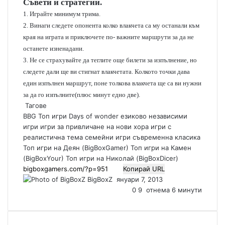
Съвети и стратегии.
1. Играйте минимум трима.
2. Винаги следете опонента колко влакчета са му останали към
края на играта и приключете по- важните маршрути за да не
останете изненадани.
3. Не се страхувайте да теглите още билети за изпълнение, но
следете дали ще ви стигнат влакчетата. Колкото точки дава
един изпълнен маршрут, поне толкова влакчета ще са ви нужни
за да го изпълните(плюс минут едно две).
Тагове
BBG Топ игри
Days of wonder
езиково независими
игри
игри за привличане на нови хора
игри с
реалистична тема
семейни игри
съвременна класика
Топ игри на Деян (BigBoxGamer)
Топ игри на Камен
(BigBoxYour)
Топ игри на Николай (BigBoxDicer)
Копирай URL
BigBoxZ
S
януари 7, 2013
e
0
9
отнема 6 минути
n
d
a