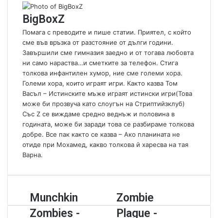
n
BigBoxZ
e
m
Помага с преводите и пише статии. Приятел, с който
a
сме във връзка от разстояние от дълги години.
i
Завършили сме гимназия заедно и от тогава любовта
l
ни само нараства…и сметките за телефон. Стига
толкова инфантилен хумор, ние сме големи хора.
Големи хора, които играят игри. Както казва Том
Васъл – Истинските мъже играят истински игри(Това
може би прозвуча като слоугън на Стриптийзклуб)
Със Z се виждаме средно веднъж и половина в
годината, може би заради това се разбираме толкова
добре. Все пак както се казва – Ако планината не
отиде при Мохамед, какво толкова й харесва на тая
Варна.
M
Munchkin
Z
Zombie
u
o
Zombies -
Plague -
n
m