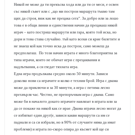
Никой не може да ти прекъсва хода или да ти се меси, е освен
със някой съвет или с „що ми построи маршрута тъкмо там
щях да строя, виж как ме прецака сега“. За добро или за лошо
това е в общи линии и единствения начин да прецакаш някой
играч – като постриш маршрути или гара, която той иска, но
дори и това става случайно. тъй като всеки си крие билетите и
не знаеш кой как точно иска да построи, само можеш да
предполагаш. По този начин играта е много благоприятна за
типа играчи, които не обичат игри с прецаквания и
надлъгвания, а си гледат тяхната игра.
Една игра продължава средно около 50 минути. Зависи
доколко нови са играчите и колко е техния брой. Игра с двама
може да приключи и за 30 минути, а игра с петима лесно
прехвърля час. Честно, не препоръчвам игра с двама. Само
може би в началото докато играчите навлязат в играта или за
да се покаже на някой как се ирае. Двама играчи лесно могат да
се избягват един друг(е, зависи какви маршрути са им се
паднали и са си избрали, но в 90% от случаите няма да имат
проблеми) и играта по-скоро опира до късмет кой ще си