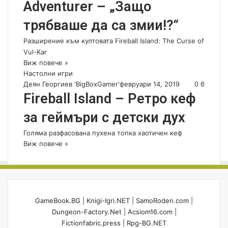
Adventurer – „Защо
трябваше да са змии!?“
Разширение към култовата Fireball Island: The Curse of
Vul-Kar
Виж повече »
Настолни игри
Деян Георгиев 'BigBoxGamer'
февруари 14, 2019
0
6
Fireball Island – Ретро кеф
за геймъри с детски дух
Голяма разфасована пухена топка хаотичен кеф
Виж повече »
GameBook.BG
|
Knigi-Igri.NET
|
SamoRoden.com
|
Dungeon-Factory.Net
|
Acsiom16.com
|
Fictionfabric.press
|
Rpg-BG.NET