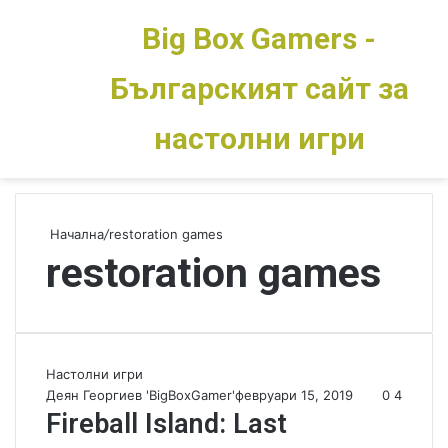
Big Box Gamers -
Българският сайт за
Меню
Switch skin
настолни игри
Начална
/
restoration games
restoration games
Настолни игри
Деян Георгиев 'BigBoxGamer'
февруари 15, 2019
0
4
Fireball Island: Last