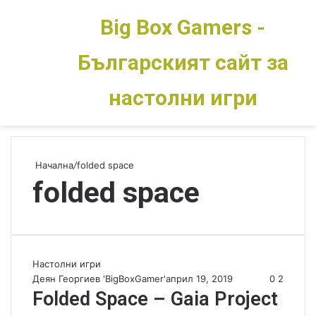
Big Box Gamers -
Българският сайт за
Меню
Switch skin
настолни игри
Начална
/
folded space
folded space
Настолни игри
Деян Георгиев 'BigBoxGamer'
април 19, 2019
0
2
Folded Space – Gaia Project