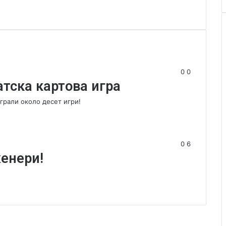
0
0
атска картова игра
играли около десет игри!
0
6
женери!