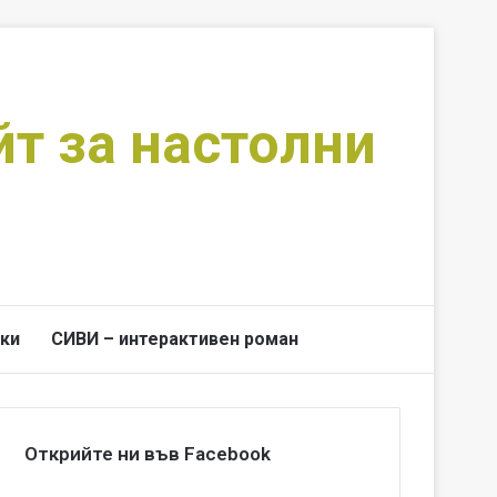
йт за настолни
ки
СИВИ – интерактивен роман
Switch skin
Търси за
Открийте ни във Facebook