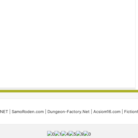
i.NET
|
SamoRoden.com
|
Dungeon-Factory.Net
|
Acsiom16.com
|
Fiction