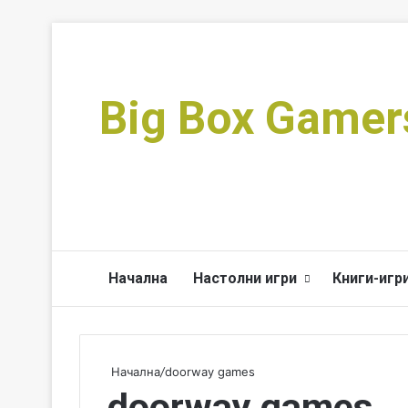
Big Box Gamer
Начална
Настолни игри
Книги-игр
Начална
/
doorway games
doorway games