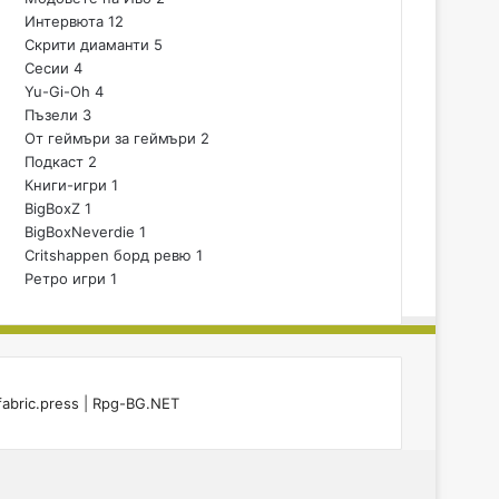
Интервюта
12
Скрити диаманти
5
Сесии
4
Yu-Gi-Oh
4
Пъзели
3
От геймъри за геймъри
2
Подкаст
2
Книги-игри
1
BigBoxZ
1
BigBoxNeverdie
1
Critshappen борд ревю
1
Ретро игри
1
fabric.press
|
Rpg-BG.NET