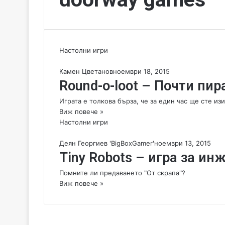
Настолни игри
Камен Цветанов
ноември 18, 2015
Round-o-loot – Почти пир
Играта е толкова бърза, че за един час ще сте из
Виж повече »
Настолни игри
Деян Георгиев 'BigBoxGamer'
ноември 13, 2015
Tiny Robots – игра за ин
Помните ли предаването "От скрапа"?
Виж повече »