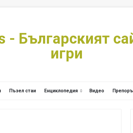
s - Българският са
игри
и
Пъзел стаи
Енциклопедия
Видео
Препоръ