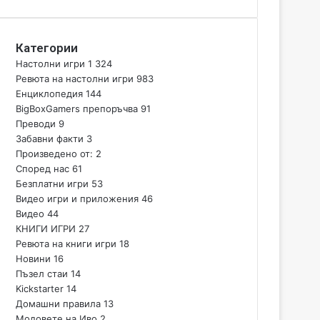
Категории
Настолни игри
1 324
Ревюта на настолни игри
983
Енциклопедия
144
BigBoxGamers препоръчва
91
Преводи
9
Забавни факти
3
Произведено от:
2
Според нас
61
Безплатни игри
53
Видео игри и приложения
46
Видео
44
КНИГИ ИГРИ
27
Ревюта на книги игри
18
Новини
16
Пъзел стаи
14
Kickstarter
14
Домашни правила
13
Модовете на Иво
2