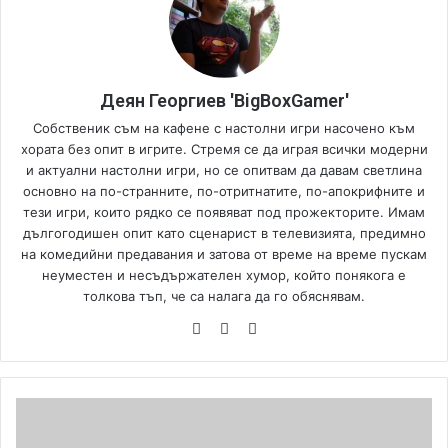
Деян Георгиев 'BigBoxGamer'
Собственик съм на кафене с настолни игри насочено към
хората без опит в игрите. Стремя се да играя всички модерни
и актуални настолни игри, но се опитвам да давам светлина
основно на по-странните, по-отритнатите, по-апокрифните и
тези игри, които рядко се появяват под прожекторите. Имам
дългогодишен опит като сценарист в телевизията, предимно
на комедийни предавания и затова от време на време пускам
неуместен и несъдържателен хумор, който понякога е
толкова тъп, че са налага да го обяснявам.
We
Fa
Yo
bsi
ce
uT
te
bo
ub
ok
e
M
e