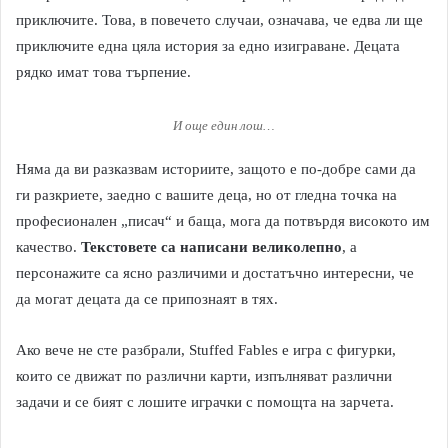
приключите. Това, в повечето случаи, означава, че едва ли ще
приключите една цяла история за едно изиграване. Децата
рядко имат това търпение.
И още един лош…
Няма да ви разказвам историите, защото е по-добре сами да
ги разкриете, заедно с вашите деца, но от гледна точка на
професионален „писач“ и баща, мога да потвърдя високото им
качество.
Текстовете са написани великолепно
, а
персонажите са ясно различими и достатъчно интересни, че
да могат децата да се припознаят в тях.
Ако вече не сте разбрали, Stuffed Fables е игра с фигурки,
които се движат по различни карти, изпълняват различни
задачи и се бият с лошите играчки с помощта на зарчета.