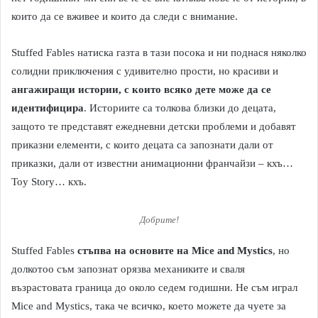
които да се вживее и които да следи с внимание.
Stuffed Fables натиска газта в тази посока и ни поднася няколко
солидни приключения с удивително прости, но красиви и
ангажиращи истории, с които всяко дете може да се
идентифицира
. Историите са толкова близки до децата,
защото те представят ежедневни детски проблеми и добавят
приказни елементи, с които децата са запознати дали от
приказки, дали от известни анимационни франчайзи – кхъ…
Toy Story… кхъ.
Добрите!
Stuffed Fables
стъпва на основите на Mice and Mystics
, но
долкотоо съм запознат орязва механиките и сваля
възрастовата граница до около седем годишни. Не съм играл
Mice and Mystics, така че всичко, което можете да чуете за