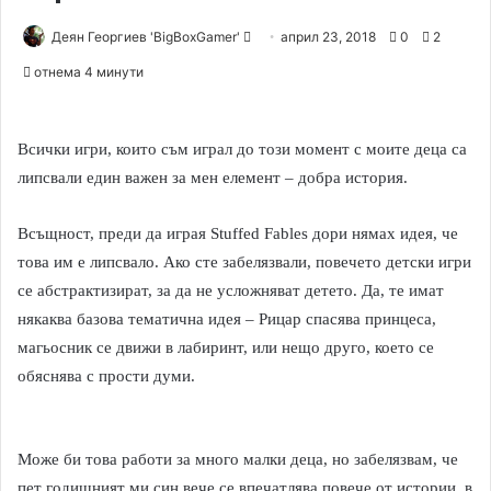
Деян Георгиев 'BigBoxGamer'
S
април 23, 2018
0
2
e
отнема 4 минути
n
d
a
Всички игри, които съм играл до този момент с моите деца са
n
липсвали един важен за мен елемент – добра история.
e
m
Всъщност, преди да играя Stuffed Fables дори нямах идея, че
a
това им е липсвало. Ако сте забелязвали, повечето детски игри
i
се абстрактизират, за да не усложняват детето. Да, те имат
l
някаква базова тематична идея – Рицар спасява принцеса,
магьосник се движи в лабиринт, или нещо друго, което се
обяснява с прости думи.
Може би това работи за много малки деца, но забелязвам, че
пет годишният ми син вече се впечатлява повече от истории, в