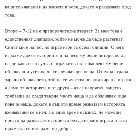
вашите хлапаци и да влезете в роля, докато я разказвате след
това.
Второ – 7-12 не е препоръчителна възраст. За мен това е
единственият диапазон, който не може да бъде разтегнат.
Синът ми е на пет, но играе игри за осем годишни. С него
играхме две от историите и на него му беше интересно да
следи какво се случва с играчките, но геймплеят му беше
объркващ и усетих, че се случват две неща. От една страна –
заради объркването, той не се чувстваше ангажиран с играта,
а само от историята и от друга – аз се напрягах, защото
трябваше да следя твърде много неща и да обяснявам още
повече неща, докато в същото време разказвам историята
вживявайки се в нея. По едно време осъзнах, че можеше
просто да разказвам историята без да играем играта и така
щяхме да си изкараме по-добре.