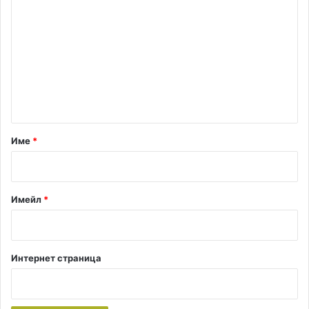
о
м
е
н
т
а
р
Име
*
:
*
Имейл
*
Интернет страница