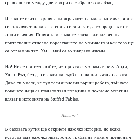
сравнението между двете игри се събра в този абзац.
Играчите влизат в ролята на играчките на малко момиче, които
се съживяват, докато то спи и се опитват да го предпазят от
лоши влияния. Понякога играчките влизат във вътрешни
притеснения относно порастването на момичето и как това ще
се отрази на тях. Хм… май се го виждали някъде.
Но! Не се притеснявайте, историята само намига към Анди,
Уди и Бъз, без да се качва на гърба й и да плагиязди славата.
Даже си мисля, че тук тази аналогия върши работа, тъй като
повечето деца са гледали тази поредица и по-лесно могат да
влязат в историята на Stuffed Fables.
Лощите!
В базовата кутия ще откриете няколко истории, но всяка
история има няколко нива, които трябва да минете преди да я