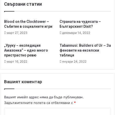
Свързани статии
к
и
в
а
Blood on the Clocktower –
Страната на чудесата –
к
Събитие в социалните игри
Българският Dixit?
о
март 27, 2023
декември 14, 2022
м
п
„Уруку – експедиция
Tabannusi: Builders of Ur – За
о
Амазонка“ – едно много
феновете на екселски
н
пристрастно ревю
таблици
е
март 16, 2022
януари 24, 2022
н
т
и
!
Вашият коментар
Вашият имейл адрес няма да бъде публикуван.
Задължителните полета са отбелязани с
*
К