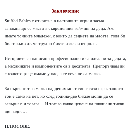
Заключение
Stuffed Fables е откритие в настолните игри и заема
запомнящо се място в съвременния гейминг за деца. Ако
имате точните младежи, с които да седнете на масата, това би
бил такъв хит, че трудно бихте излезли от роли.
Историите са написани професионално и са идеални за децата,
а механиките и компонентите са в десятката. Препоръчвам ви
с колкото ръце имаме у нас, а те вече не са малко.
За първи път аз малко надцених моят син с тази игра, защото
той е само на пет, но след година-две бихме могли да се
завърнем и тогава… И тогава какво цепене на плюшени тикви
ще падне…
ПЛЮСОВЕ: