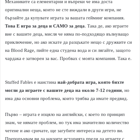
Механиките са елементарни и въпреки че има доста
оригинални неща, които не сте виждали в други игри, не
бързайте да купувате играта за вашата гейминг компания.
Това Е игра за деца и САМО за деца
. Така де, ако играете
вие с вашите деца, мисля че няма по-подходящо вълнуващо
приключение, но ако искате да разцъкате нещо с дружките си
на Blood Rage, пийте една студена вода и си лягайте, защото
чардака е затворен за вас. Пробвах с моята компания. Така е.
Stuffed Fables е наистина
най-добрата игра, която бихте
могли да играете с вашите деца на около 7-12 години
, но
има два основни проблема, които трябва да имате предвид.
Първо – играта е изцяло на английски, с което по принцип
знам, че нямате проблем, но тук има значително количество
четене и ако сричате, ще загубите интереса на детето ви.
Препоръчвам ви да научите историята преди да играете с