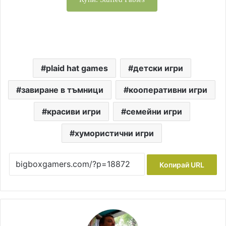
plaid hat games
детски игри
завиране в тъмници
кооперативни игри
красиви игри
семейни игри
хумористични игри
Копирай URL