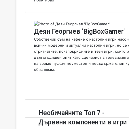
Принтирай
Деян Георгиев 'BigBoxGamer'
Собственик съм на кафене с настолни игри насоче
всички модерни и актуални настолни игри, но се 
отритнатите, по-апокрифните и тези игри, които
дългогодишен опит като сценарист в телевизията
на време пускам неуместен и несъдържателен хумо
обяснявам.
W
e
F
b
a
Y
s
c
o
i
e
u
t
b
T
Н
Необичайните Топ 7 -
e
o
u
е
o
b
Дървени компоненти в игри
о
k
e