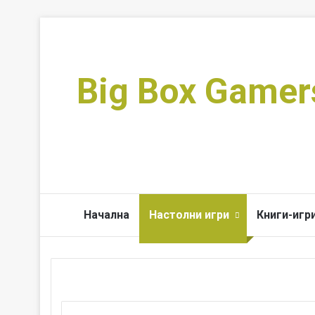
Big Box Gamer
Начална
Настолни игри
Книги-игр