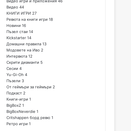
Видео игри и приложения
46
Видео
44
КНИГИ ИГРИ
27
Ревюта на книги игри
18
Новини
16
Пъзел стаи
14
Kickstarter
14
Домашни правила
13
Модовете на Иво
2
Интервюта
12
Скрити диаманти
5
Сесии
4
Yu-Gi-Oh
4
Пъзели
3
От геймъри за геймъри
2
Подкаст
2
Книги-игри
1
BigBoxZ
1
BigBoxNeverdie
1
Critshappen борд ревю
1
Ретро игри
1