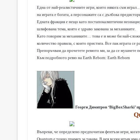
Една от най-реалистичните игри, които някога съм играл…
на играта е богата, а персонажите са с дълбока предистори
Едната фракция е нещо като постапокалиптични неонацисти,
шлифована тема, която е здраво закована за механиките.
Като говорим за механиките… това е и може би най-сложн
количество правила, с които пристига. Все пак играта се 
Препоръчвам да прочетете ревюто ми, за да се мушнете по-
Към подробното ревю на Earth Reborn:
Earth Reborn
Георги Димитров ‘BigBoxSharki’ 
Q
Въпреки, че определено предпочитам фентъзи игри, когато 
Quantum e точно пример за такава. В нея всеки играч има