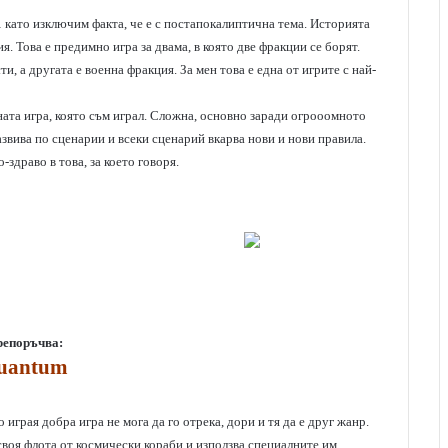
 като изключим факта, че е с постапокалиптична тема. Историята
я. Това е предимно игра за двама, в която две фракции се борят.
 а другата е военна фракция. За мен това е една от игрите с най-
ата игра, която съм играл. Сложна, основно заради огрооомното
развива по сценарии и всеки сценарий вкарва нови и нови правила.
здраво в това, за което говоря.
препоръчва:
uantum
играя добра игра не мога да го отрека, дори и тя да е друг жанр.
 своя флота от космически кораби и използва специалните им