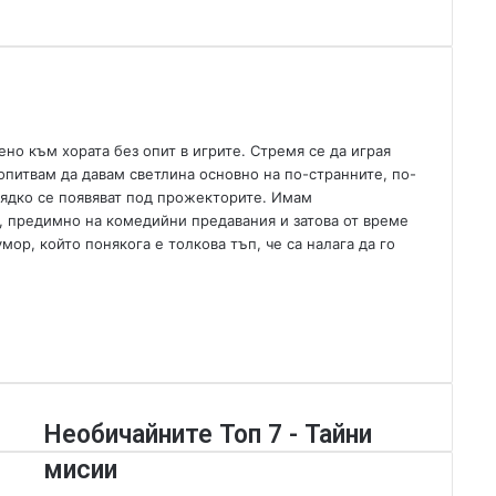
d
a
n
e
m
a
i
но към хората без опит в игрите. Стремя се да играя
l
опитвам да давам светлина основно на по-странните, по-
 рядко се появяват под прожекторите. Имам
, предимно на комедийни предавания и затова от време
р, който понякога е толкова тъп, че са налага да го
Н
Необичайните Топ 7 - Тайни
е
мисии
о