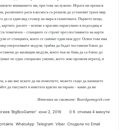
ривлече вниманието ми, при това заслужено. Играта ни пренася
и, различните раси в космоса са решили да установят траен мир.
то да са един вид стожер на мира в галактиката. Първото нещо,
, картите, расите – всичко е красиво нарисувано в подходящ и
ста тематичен – станциите се строят чрез поставянето на карти
ули от станцията, които се скачват един към друг. Освен това има
имер енергоемките модули, трябва да бъдат поставени близо до
поставени до жилищни модули, които пък не бива да са близо до
 (имат по едно специално умение, което леко променя играта), и
и, а ако вие искате да ни помогнете, можете също да напишете
те да гласувате в анкетата вдясно на екрана – какво да ви
Източник на снимките: Boardgamegeek.com
гиев 'BigBoxGamer'
S
юни 2, 2016
0
6
отнема 4 минути
e
ontakte
WhatsApp
Telegram
n
Viber
Сподели по Email