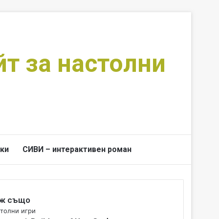
йт за настолни
ки
СИВИ – интерактивен роман
Switch skin
Търси за
ж също
толни игри