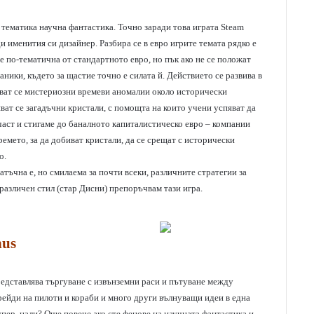
с тематика научна фантастика. Точно заради това играта Steam
 именития си дизайнер. Разбира се в евро игрите темата рядко е
е по-тематична от стандартното евро, но пък ако не се положат
ники, където за щастие точно е силата й. Действието се развива в
чват се мистериозни времеви аномалии около исторически
ат се загадъчни кристали, с помощта на които учени успяват да
част и стигаме до баналното капиталистическо евро – компании
емето, за да добиват кристали, да се срещат с исторически
о.
тъчна е, но смилаема за почти всеки, различните стратегии за
о-различен стил (стар Дисни) препоръчвам тази игра.
nus
редставлява търгуване с извънземни раси и пътуване между
рейди на пилоти и кораби и много други вълнуващи идеи в една
упер, нали? Още повече ако сте фенове на научната фантастика и