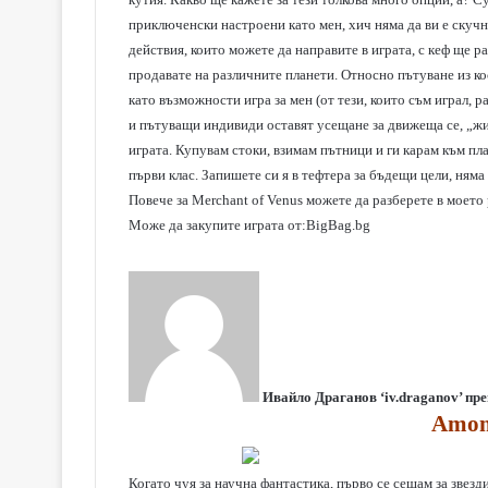
приключенски настроени като мен, хич няма да ви е скучн
действия, които можете да направите в играта, с кеф ще р
продавате на различните планети. Относно пътуване из ко
като възможности игра за мен (от тези, които съм играл, 
и пътуващи индивиди оставят усещане за движеща се, „жив
играта. Купувам стоки, взимам пътници и ги карам към пла
първи клас. Запишете си я в тефтера за бъдещи цели, няма
Повече за Merchant of Venus можете да разберете в моето
Може да закупите играта от:
BigBag.bg
Ивайло Драганов ‘iv.draganov’ пр
Among
Когато чуя за научна фантастика, първо се сещам за звезд