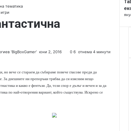
Ta
l
на тематика
o
ек
 игри
s
яну
антастична
e
гиев 'BigBoxGamer'
S
юни 2, 2016
0
6
отнема 4 минути
e
n
d
, но вече се стараем да събираме повече гласове преди да
a
кате. За днешните ни препоръки трябва да си изясним нещо
n
астика и какво е фентъзи. Да, този спор е дълъг и вечен и за да
e
тика по най-отворения вариант, който съществува. Искрено се
m
a
i
l