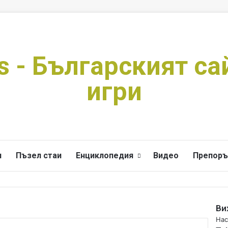
s - Българският са
игри
и
Пъзел стаи
Енциклопедия
Видео
Препоръ
Ви
C
Нас