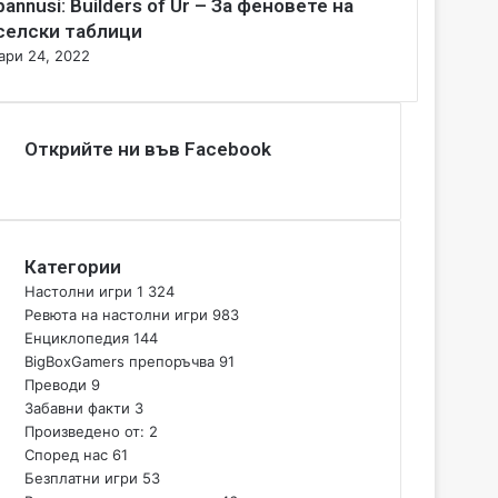
bannusi: Builders of Ur – За феновете на
селски таблици
ари 24, 2022
Открийте ни във Facebook
Категории
Настолни игри
1 324
Ревюта на настолни игри
983
Енциклопедия
144
BigBoxGamers препоръчва
91
Преводи
9
Забавни факти
3
Произведено от:
2
Според нас
61
Безплатни игри
53