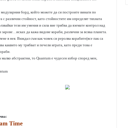
во модуларния борд, който можете да си построите винаги по
та с различни стойност, като стойностите им определят тяхната
олзвайки тези им умения и сила вие трябва да вземате контрол над
и зарове…исках да кажа видове кораби, различни за всяка планета.
ене в нея. Виждал съм как човек си реролва корабите(все пак са
ива каквито му трябват и печели играта, като преди това е
ораби.
а малко абстрактни, то Quantum e чудесен избор според мен,
ntum
чва:
eam Time