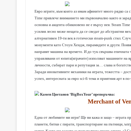
Евро игрите, към които аз имам афинитет много рядко са 
Time привлече вниманието ми първоначално както и заради
основна и акцента обикновено не е върху нея. Steam Time 
усилия лесно може нещата да се сведат до абстрактни меха
алтернативен 19-ти век в готически steam-punk стил. Слу
монументи като Стоун Хендж, пирамидите и други. Появяв
направят машина на времето. И до тук свършва епичната 
управлявани от юпита(играчите) използват машините на вр
личности, събират пари и репутация за… слава и богатств
Заради иновативните механики на играта, тежестта – доста
успех, интересната за евро sci-fi тема и приятния арт в п
Камен Цветанов ‘BigBoxYour’ препоръчва:
Merchant of Ve
Една от любимите ми игри! Ще ви кажа и защо – играта п
планети, битки с пирати, транспортиране на пътници, ъпг
кутия. Какво ще кажете за тези толкова много опции, а? С