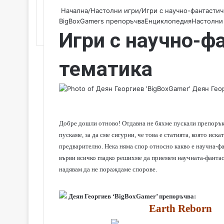
Начална
/
Настолни игри
/
Игри с научно-фантастич
BigBoxGamers препоръчва
Енциклопедия
Настолни
Игри с научно-ф
тематика
Деян Геор
Добре дошли отново! Отдавна не бяхме пускали препоръки
пускаме, за да сме сигурни, че това е статията, която ис
предварително. Нека няма спор относно какво е научна-фатн
върви всичко гладко решихме да приемем научната-фантас
надявам да не пораждаме спорове.
Деян Георгиев ‘BigBoxGamer’ препоръчва:
Earth Reborn