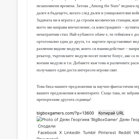
незапомнени времена. Затова „Among the Stars“ веднага п
далеч в бъдещето, когато след дълги и унищожителни войн
Задачата ни в играта е да строим космически станции, кои
което ми направи впечатление, са илюстрациите – кутията
ненатрапчив стил. Най-хубавото обаче е, че геймплея е до
ортогонално една до друга, т.е. картите представляват мод
различни видове модули, които си взаимодействат – напр
рекатор, търговските модули носят повече бонус, ако са 
военни модули и т.н. Добавете към това и различните раси
получавате един доста интересен игрови свят.
Това бяха нашите предложения за научно-фантастични игр
вашите предложения в коментарите. Също така, не забравяй
препоръчаме другата седмица!
Копирай URL
Деян Геор
Сподели
Facebook
X
LinkedIn
Tumblr
Pinterest
Reddit
VK