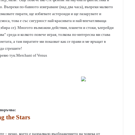
о. Въпреки по-бавното изиграване (над два часа), въпреки малкото
азмазвате пирати, ще избягвате астероиди и ще пазарувате и
смоса, това е със сигурност най-красивата и най-впечатляваща
разбира се). Многото възможни действия, планети и стоки, ъпгрейди
а“ среда и колкото повече играя, толкова по-интересна ми става
нетата, а там пиратите ми показват как се прави и ме връщат в
 да сгрешите!
 ревю тук:
Merchant of Venus
епоръчва:
 the Stars
ите – нещо, което е разпалвало въображението на човека от