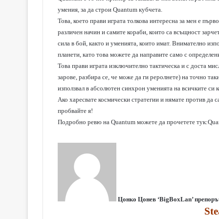
умения, за да строи Quantum кубчета.
Това, което прави играта толкова интересна за мен е пър
различен начин и самите кораби, които са всъщност зарче
сила в бой, както и уменията, които имат. Внимателно изп
планети, като това можете да направите само с определен
Това прави играта изключително тактическа и с доста мисл
зарове, разбира се, че може да ги реролнете) на точно так
използвал в абсолютен синхрон уменията на всичките си к
Ако харесвате космически стратегии и нямате против да с
пробвайте я!
Подробно ревю на Quantum можете да прочетете тук:
Qua
Цонко Цонев ‘BigBoxLan’ препоръ
St