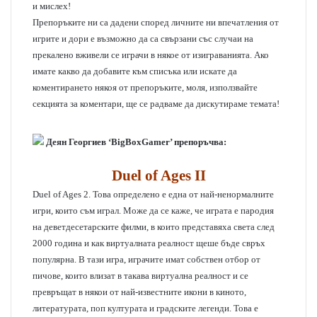
и мислех!
Препоръките ни са дадени според личните ни впечатления от
игрите и дори е възможно да са свързани със случаи на
прекалено вживели се играчи в някое от изиграванията. Ако
имате какво да добавите към списъка или искате да
коментирането някоя от препоръките, моля, използвайте
секцията за коментари, ще се радваме да дискутираме темата!
Деян Георгиев ‘BigBoxGamer’ препоръчва:
Duel of Ages II
Duel of Ages 2. Това определено е една от най-ненормалните
игри, които съм играл. Може да се каже, че играта е пародия
на деветдесетарските филми, в които представяха света след
2000 година и как виртуалната реалност щеше бъде свръх
популярна. В тази игра, играчите имат собствен отбор от
пичове, които влизат в такава виртуална реалност и се
превръщат в някои от най-известните икони в киното,
литературата, поп културата и градските легенди. Това е