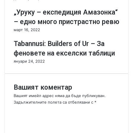
V
у
a
к
„Уруку – експедиция Амазонка“
m
и
– едно много пристрастно ревю
p
п
i
о
март 16, 2022
r
л
e
и
Tabannusi: Builders of Ur – За
s
в
феновете на екселски таблици
а
н
януари 24, 2022
е
н
а
л
Вашият коментар
е
Вашият имейл адрес няма да бъде публикуван.
х
Задължителните полета са отбелязани с
*
и
К
!
о
м
е