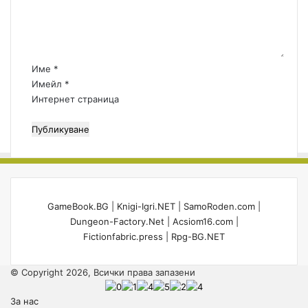
н
т
а
р
:
Име
*
*
Имейл
*
Интернет страница
GameBook.BG
|
Knigi-Igri.NET
|
SamoRoden.com
|
Dungeon-Factory.Net
|
Acsiom16.com
|
Fictionfabric.press
|
Rpg-BG.NET
© Copyright 2026, Всички права запазени
За нас