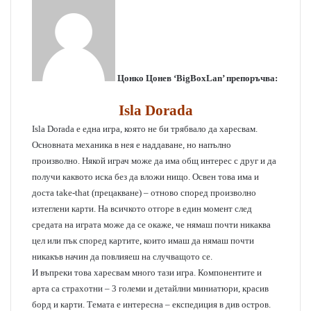
Цонко Цонев ‘BigBoxLan’ препоръчва:
Isla Dorada
Isla Dorada е една игра, която не би трябвало да харесвам.
Основната механика в нея е наддаване, но напълно
произволно. Някой играч може да има общ интерес с друг и да
получи каквото иска без да вложи нищо. Освен това има и
доста take-that (прецакване) – отново според произволно
изтеглени карти. На всичкото отгоре в един момент след
средата на играта може да се окаже, че нямаш почти никаква
цел или пък според картите, които имаш да нямаш почти
никакъв начин да повлияеш на случващото се.
И въпреки това харесвам много тази игра. Компонентите и
арта са страхотни – 3 големи и детайлни миниатюри, красив
борд и карти. Темата е интересна – експедиция в див остров.