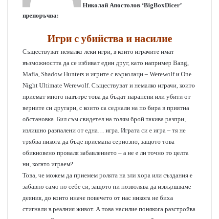
Николай Апостолов ‘BigBoxDicer’
препоръчва:
Игри с убийства и насилие
Съществуват немалко леки игри, в които играчите имат
възможността да се избиват един друг, като например Bang,
Mafia, Shadow Hunters и игрите с върколаци – Werewolf и One
Night Ultimate Werewolf. Съществуват и немалко играчи, които
приемат много навътре това да бъдат наранени или убити от
верните си другари, с които са седнали на по бира в приятна
обстановка. Бил съм свидетел на голям брой такива разпри,
излишно разпалени от една… игра. Играта си е игра – тя не
трябва никога да бъде приемана сериозно, защото това
обикновено проваля забавлението – а не е ли точно то целта
ни, когато играем?
Това, че можем да приемем ролята на зли хора или създания е
забавно само по себе си, защото ни позволява да извършваме
деяния, до които иначе повечето от нас никога не биха
стигнали в реалния живот. А това насилие понякога разстройва