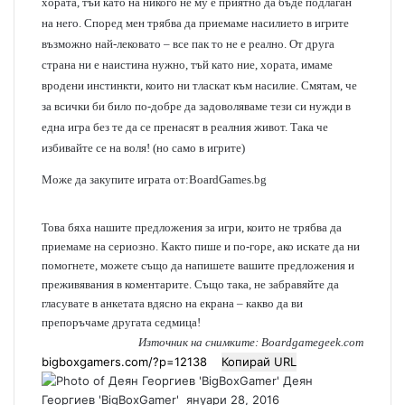
хората, тъй като на никого не му е приятно да бъде подлаган
на него. Според мен трябва да приемаме насилието в игрите
възможно най-лековато – все пак то не е реално. От друга
страна ни е наистина нужно, тъй като ние, хората, имаме
вродени инстинкти, които ни тласкат към насилие. Смятам, че
за всички би било по-добре да задоволяваме тези си нужди в
една игра без те да се пренасят в реалния живот. Така че
избивайте се на воля! (но само в игрите)
Може да закупите играта от:
BoardGames.bg
Това бяха нашите предложения за игри, които не трябва да
приемаме на сериозно. Както пише и по-горе, ако искате да ни
помогнете, можете също да напишете вашите предложения и
преживявания в коментарите. Също така, не забравяйте да
гласувате в анкетата вдясно на екрана – какво да ви
препоръчаме другата седмица!
Източник на снимките: Boardgamegeek.com
Копирай URL
Деян
Георгиев 'BigBoxGamer'
S
януари 28, 2016