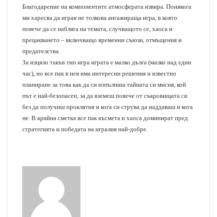
Благодарение на компонентите атмосферата извира. Понякога
ми харесва да играя не толкова ангажираща игра, в която
повече да се набляга на темата, случващото се, хаоса и
прецакването – включващо временни съюзи, отмъщения и
предателства.
За изцяло такъв тип игра играта е малко дълга (малко над един
час), но все пак в нея има интересни решения и известно
планиране за това как да си изпълниш тайната си мисия, кой
път е най-безопасен, за да вземеш повече от съкровищата си
без да получиш проклятия и кога си струва да наддаваш и кога
не. В крайна сметка все пак късмета и хаоса доминират пред
стратегията и победата на игралия най-добре.