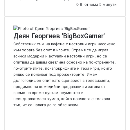
e
0
6
отнема 5 минути
n
d
a
n
Деян Георгиев 'BigBoxGamer'
e
m
Собственик съм на кафене с настолни игри насочено
a
към хората без опит в игрите. Стремя се да играя
i
всички модерни и актуални настолни игри, но се
l
опитвам да давам светлина основно на по-странните,
по-отритнатите, по-апокрифните и тези игри, които
рядко се появяват под прожекторите. Имам
дългогодишен опит като сценарист в телевизията,
предимно на комедийни предавания и затова от
време на време пускам неуместен и
несъдържателен хумор, който понякога е толкова
тъп, че са налага да го обяснявам.
W
e
F
b
a
Y
s
c
o