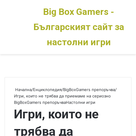
Big Box Gamers -
Българският сайт за
Меню
Switch skin
настолни игри
Начална
/
Енциклопедия
/
BigBoxGamers препоръчва
/
Игри, които не трябва да приемаме на сериозно
BigBoxGamers препоръчва
Настолни игри
Игри, които не
трябва да