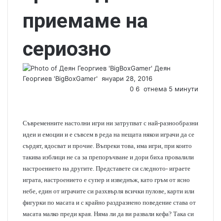
приемаме на
сериозно
Деян
Георгиев 'BigBoxGamer'
S
януари 28, 2016
e
0
6
отнема 5 минути
n
d
a
Съвременните настолни игри ни затрупват с най-разнообразни
n
идеи и емоции и е съвсем в реда на нещата някои играчи да се
e
сърдят, ядосват и прочие. Въпреки това, има игри, при които
m
такива изблици не са за препоръчване и дори биха провалили
a
настроението на другите. Представете си следното- играете
i
играта, настроението е супер и изведнъж, като гръм от ясно
l
небе, един от играчите си разхвърля всички пулове, карти или
фигурки по масата и с крайно раздразнено поведение става от
масата малко преди края. Няма ли да ви развали кефа? Така си