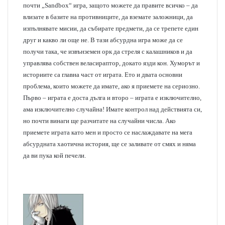
почти „Sandbox“ игра, защото можете да правите всичко – да
влизате в базите на противниците, да вземате заложници, да
изпълнявате мисии, да събирате предмети, да се трепете един
друг и какво ли още не. В тази абсурдна игра може да се
получи така, че извънземен орк да стреля с калашников и да
управлява собствен веласираптор, докато язди кон. Хуморът и
историите са главна част от играта. Ето и двата основни
проблема, които можете да имате, ако я приемете на сериозно.
Първо – играта е доста дълга и второ – играта е изключително,
ама изключително случайна! Имате контрол над действията си,
но почти винаги ще разчитате на случайни числа. Ако
приемете играта като мен и просто се наслаждавате на мега
абсурдната хаотична история, ще се заливате от смях и няма
да ви пука кой печели.