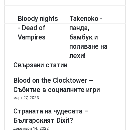
i
e
u
t
b
T
B
Bloody nights
T
Takenoko -
e
o
u
l
a
o
b
- Dead of
панда,
o
k
k
e
o
e
Vampires
бамбук и
d
n
поливане на
y
o
n
k
лехи!
i
o
Свързани статии
g
-
h
п
t
а
Blood on the Clocktower –
s
н
Събитие в социалните игри
-
д
D
а
март 27, 2023
e
,
a
б
Страната на чудесата –
d
а
Българският Dixit?
o
м
f
б
декември 14, 2022