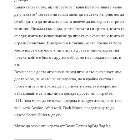
Какво става обаче, ако играете за първи път и не знаете какво
да очаквате? Тогава има голям шанс да ви стане неприятно, да
се обидите и да не искате никога повече да погледнете игри от
този тип. Виждал съм хора, които стават и си тръгват, които се
сърдят, които не искат повече да играят със същите, с които са
играли Резистънс. Виждал съм и такива, които пренасят това,
което им се е случило в тази игра в друга и там не вярват на
човека, който е бил от другия отбор, но ги е подлъгал и т.н. и
т.н.
Resistance е доста агресивна парти игра и със сигурност има
доста хора, на които не им харесва, но в крайна сметка е
просто игра и не трябва да я приемате толкова насериозно.
Забавлявайте се, а ако не ви допада просто не я играйте.
П.П. Това може да се вземе предвид и за другите игри от този
тип, като Avalon, Werewolf, Dark Moon, предстоящата да
излезе Secret Hitler и други.
Може да закупите играта от:
BoardGames.bg
BigBag.bg