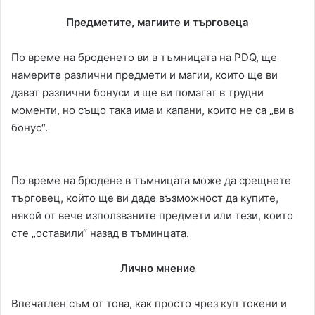
Предметите, магиите и търговеца
По време на броденето ви в тъмницата на PDQ, ще
намерите различни предмети и магии, които ще ви
дават различни бонуси и ще ви помагат в трудни
моменти, но също така има и капани, които не са „ви в
бонус“.
По време на бродене в тъмницата може да срещнете
търговец, който ще ви даде възможност да купите,
някой от вече използваните предмети или тези, които
сте „оставили“ назад в тъминцата.
Лично мнение
Впечатлен съм от това, как просто чрез куп токени и