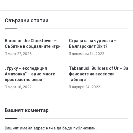
р
а
з
Свързани статии
к
а
з
в
Blood on the Clocktower –
Страната на чудесата –
а
Събитие в социалните игри
Българският Dixit?
т
март 27, 2023
декември 14, 2022
и
с
„Уруку – експедиция
Tabannusi: Builders of Ur – За
т
Амазонка“ – едно много
феновете на екселски
о
пристрастно ревю
таблици
р
март 16, 2022
януари 24, 2022
и
я
Вашият коментар
Вашият имейл адрес няма да бъде публикуван.