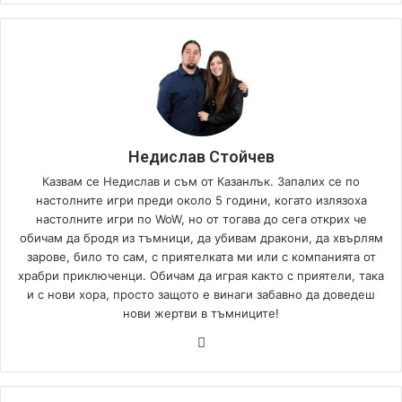
Недислав Стойчев
Казвам се Недислав и съм от Казанлък. Запалих се по
настолните игри преди около 5 години, когато излязоха
настолните игри по WoW, но от тогава до сега открих че
обичам да бродя из тъмници, да убивам дракони, да хвърлям
зарове, било то сам, с приятелката ми или с компанията от
храбри приключенци. Обичам да играя както с приятели, така
и с нови хора, просто защото е винаги забавно да доведеш
нови жертви в тъмниците!
We
bsi
te