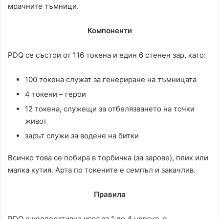
мрачните тъмници.
Компоненти
PDQ се състои от 116 токена и един 6 стенен зар, като:
100 токена служат за генериране на тъмницата
4 токени – герои
12 токена, служещи за отбелязването на точки
живот
зарът служи за водене на битки
Всичко това се побира в торбичка (за зарове), плик или
малка кутия. Арта по токените е семпъл и закачлив.
Правила
PDQ е кооперативна игра за 1 до 4 човека, с