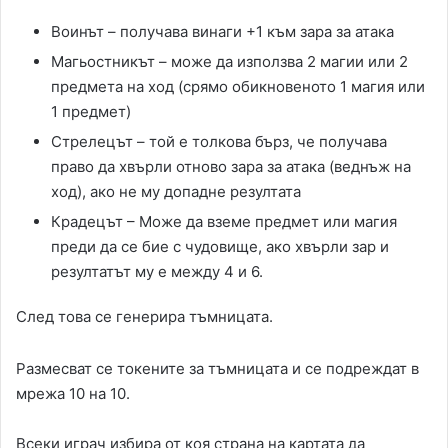
Воинът – получава винаги +1 към зара за атака
Магьостникът – може да използва 2 магии или 2
предмета на ход (срямо обикновеното 1 магия или
1 предмет)
Стрелецът – той е толкова бърз, че получава
право да хвърли отново зара за атака (веднъж на
ход), ако не му допадне резултата
Крадецът – Може да вземе предмет или магия
преди да се бие с чудовище, ако хвърли зар и
резултатът му е между 4 и 6.
След това се генерира тъмницата.
Размесват се токените за тъмницата и се подреждат в
мрежа 10 на 10.
Всеки играч избира от коя страна на картата да