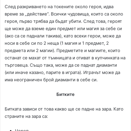
След разкриването на токените около героя, идва
време за „действие“. Всички чудовища, които са около
героя, първо трябва да бъдат убити. След това, героят
ще може да вземе един предмет или магия за себе си
(ако са се паднали такива), като всеки герои, може да
носи в себе си по 2 неща (1 магия и 1 предмет, 2
предмета или 2 магии). Предметите и магиите, които
останат се махат от тъмницата и отиват в купчинката на
търговеца. Също така, може да се паднат диаманти
(или иначе казано, парите в играта). Играчът може да
има неограничен брой диаманти в себе си.
Битките
Битката зависи от това какво ще се падне на зара. Като
страните на зара са:
Череп