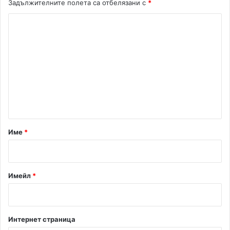
Задължителните полета са отбелязани с
*
К
о
м
е
н
т
а
р
Име
*
:
*
Имейл
*
Интернет страница