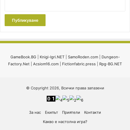
GameBook.BG
|
Knigi-Igri.NET
|
SamoRoden.com
|
Dungeon-
Factory.Net
|
Acsiom16.com
|
Fictionfabric.press
|
Rpg-BG.NET
© Copyright 2026, Всички права запазени
За нас
Екипът
Приятели
Контакти
Какво е настолна игра?