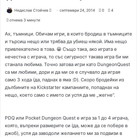
Недислав Стойчев
S
септември 24, 2014
0
4
e
отнема 3 минути
n
d
Ах, тъмници. Обичам игри, в които бродиш в тъмниците
a
и търсиш нещо или трябва да убиеш някой. Има нещо
n
привлекателно в това. 😀 Също така, ако играта е
e
нечестна с играча, то със сигурност такава игра би ми
m
станала любима. Точно затова игри като DungeonQuest
a
са ми любими, дори и да ми се е случвало да играя
i
само 3 хода (да, паднах в яма :D). Скоро бродейки из
l
дълбините на Кickstarter кампаниите, попаднах на
нещо, което само с името си успя да ме „жегне“.
PDQ или Pocket Dungeon Quest е игра за 1 до 4 играча,
която, въпреки размерите си (да, може да се побере в
джоб), успя да заводоли желанието ми за подвизи в