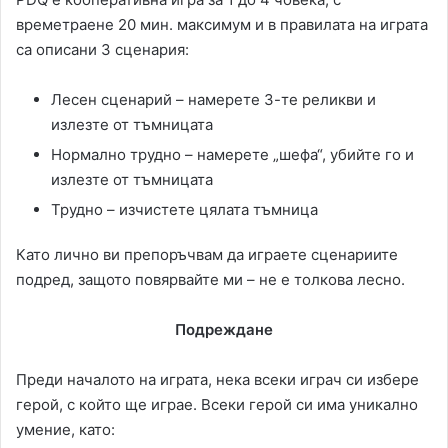
времетраене 20 мин. максимум и в правилата на играта
са описани 3 сценария:
Лесен сценарий – намерете 3-те реликви и
излезте от тъмницата
Нормално трудно – намерете „шефа“, убийте го и
излезте от тъмницата
Трудно – изчистете цялата тъмница
Като лично ви препоръчвам да играете сценариите
подред, защото повярвайте ми – не е толкова лесно.
Подреждане
Преди началото на играта, нека всеки играч си избере
герой, с който ще играе. Всеки герой си има уникално
умение, като: