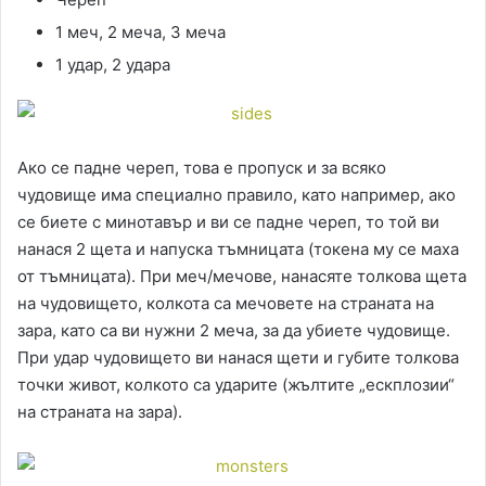
1 меч, 2 меча, 3 меча
1 удар, 2 удара
Ако се падне череп, това е пропуск и за всяко
чудовище има специално правило, като например, ако
се биетe с минотавър и ви се падне череп, то той ви
нанася 2 щета и напуска тъмницата (токена му се маха
от тъмницата). При меч/мечове, нанасяте толкова щета
на чудовището, колкота са мечовете на страната на
зара, като са ви нужни 2 меча, за да убиетe чудовище.
При удар чудовището ви нанася щети и губите толкова
точки живот, колкото са ударите (жълтите „ескплозии“
на страната на зара).