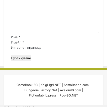
л
м
е
е
р
н
и
т
а
р
:
Име
*
*
Имейл
*
Интернет страница
GameBook.BG
|
Knigi-Igri.NET
|
SamoRoden.com
|
Dungeon-Factory.Net
|
Acsiom16.com
|
Fictionfabric.press
|
Rpg-BG.NET