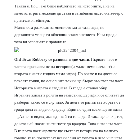
Такава е. Но… ако беше наблегнато на историите, а не на
мемото, играта можеше да става и за забавна настолна вечер с
приятели и геймъри.
Малко съм разкъсан за мнението ми за тази игра, но
дерзанията ми ще ги обяснява в заключението. Нека преди
това ви запознаят с правилата.
Old Town Robbery се развива в две части
. Първата част е
частта с
разказване на истории
(и малко мемо елемент), а
втората е част е изцяло
мемо игра
). По време и на двете се
печелят точки, но основните точки ще бъдат във втората част.
Историята в играта е следната. В града е станал обир.
Играчите влизат в ролята на заместник шерифи и се опитват да
разберат какво се е случило. За целта те разпитват хората от
града дали са видели крадеца. Един по един всеки ще ви казва
– „Аз не го видях, ама еди-кой-си го видя. И така ще ви въртят,
докато най-после не стигнете до крадеца. Това е втората част.
В първата част играчите ще съставят историята на малкото
градче, като представят всеки един от хората в него и нещата,