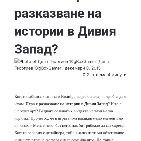
разказване на
истории в Дивия
Запад?
Деян
Георгиев 'BigBoxGamer'
S
декември 8, 2015
e
0
2
отнема 4 минути
n
d
a
Когато забелязах играта в Boardgamegeek знаех, че трябва да я
n
имам.
Игра с разказване на истории в Дивия Запад
? И то с
e
шеговит арт? Веднага се влюбих в идеята на тази малка
m
игричка. Прочетох, че в играта има някакъв мемо елемент, но
a
си казах – Meh, с него, без него, пак би трябвало да ми хареса.
i
Когато говорих с дизайнера, той няколко пъти ми обясняваше
l
и ми натъртваше, че това е лека семейна игра. Да, така е.