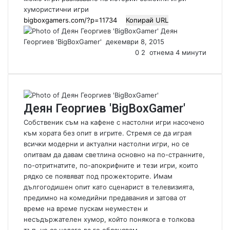
хумористични игри
Копирай URL
Деян
Георгиев 'BigBoxGamer'
S
декември 8, 2015
e
0
2
отнема 4 минути
n
d
a
n
Деян Георгиев 'BigBoxGamer'
e
m
Собственик съм на кафене с настолни игри насочено
a
към хората без опит в игрите. Стремя се да играя
i
всички модерни и актуални настолни игри, но се
l
опитвам да давам светлина основно на по-странните,
по-отритнатите, по-апокрифните и тези игри, които
рядко се появяват под прожекторите. Имам
дългогодишен опит като сценарист в телевизията,
предимно на комедийни предавания и затова от
време на време пускам неуместен и
несъдържателен хумор, който понякога е толкова