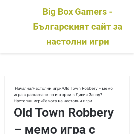
Big Box Gamers -
Българският сайт за
Меню
Switch skin
настолни игри
Начална
/
Настолни игри
/
Old Town Robbery – мемо
игра с разказване на истории в Дивия Запад?
Настолни игри
Ревюта на настолни игри
Old Town Robbery
– мемо игра с