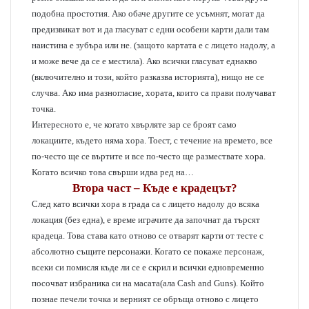
подобна простотия. Ако обаче другите се усъмнят, могат да
предизвикат вот и да гласуват с едни особени карти дали там
наистина е зубъра или не. (защото картата е с лицето надолу, а
и може вече да се е местила). Ако всички гласуват еднакво
(включително и този, който разказва историята), нищо не се
случва. Ако има разногласие, хората, които са прави получават
точка.
Интересното е, че когато хвърляте зар се броят само
локациите, където няма хора. Тоест, с течение на времето, все
по-често ще се въртите и все по-често ще размествате хора.
Когато всичко това свърши идва ред на…
Втора част – Къде е крадецът?
След като всички хора в града са с лицето надолу до всяка
локация (без една), е време играчите да започнат да търсят
крадеца. Това става като отново се отварят карти от тесте с
абсолютно същите персонажи. Когато се покаже персонаж,
всеки си помисля къде ли се е скрил и всички едновременно
посочват избраника си на масата(ала Cash and Guns). Който
познае печели точка и верният се обръща отново с лицето