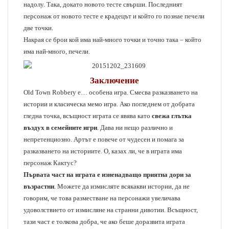
надолу. Така, докато новото тесте свърши. Последният
персонаж от новото тесте е крадецът и който го познае печели
две точки.
Накрая се брои кой има най-много точки и точно така – който
има най-много, печели.
Заключение
Old Town Robbery e… особена игра. Смесва разказването на
истории и класическа мемо игра. Ако погледнем от добрата
гледна точка, всъщност играта се явява като
свежа глътка
въздух в семейните игри
. Дава ни нещо различно и
непретенциозно. Артът е повече от чудесен и помага за
разказването на историите. О, казах ли, че в играта има
персонаж Кактус?
Първата част на играта е изненадващо приятна дори за
възрастни
. Можете да измисляте всякакви истории, да не
говорим, че това разместване на персонажи увеличава
удоволствието от измисляне на странни дивотии. Всъщност,
тази част е толкова добра, че ако беше доразвита играта