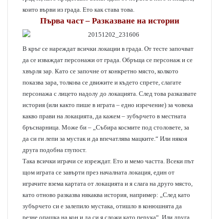
които върви из града. Ето как става това.
Първа част – Разказване на истории
В кръг се нареждат всички локации в града. От тесте започват
да се изваждат персонажи от града. Обръща се персонаж и се
хвърля зар. Като се започне от конкретно място, колкото
показва зара, толкова се движите и където спрете, слагате
персонажа с лицето надолу до локацията. След това разказвате
история (или както пише в играта – едно изречение) за човека
какво прави на локацията, да кажем – зубърчето в местната
бръснарница. Може би – „Събира космите под столовете, за
да си ги лепи за мустак и да впечатлява мацките.“ Или някоя
друга подобна глупост.
Така всички играчи се изреждат. Ето и мемо частта. Всеки път
щом играта се завърти през началната локация, един от
играчите взема картата от локацията и я слага на друго място,
като отново разказва някаква история, например: „След като
зубърчето си е залепило мустака, отишло в конюшнята да
резне опашка на кон и да си я сложи като перука“. Или друга