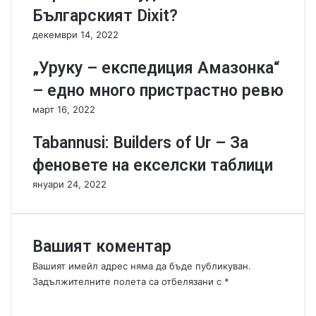
O
o
Българският Dixit?
M
u
декември 14, 2022
:
s
Е
s
„Уруку – експедиция Амазонка“
Г
s
И
.
– едно много пристрастно ревю
П
.
март 16, 2022
Е
.
Т
Tabannusi: Builders of Ur – За
-
Р
феновете на екселски таблици
е
януари 24, 2022
в
ю
б
е
Вашият коментар
з
с
Вашият имейл адрес няма да бъде публикуван.
п
Задължителните полета са отбелязани с
*
о
К
й
о