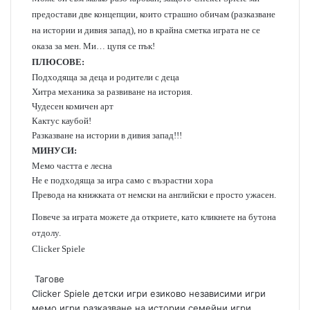
предостави две концепции, които страшно обичам (разказване
на истории и дивия запад), но в крайна сметка играта не се
оказа за мен. Ми… цупя се пък!
ПЛЮСОВЕ:
Подходяща за деца и родители с деца
Хитра механика за развиване на история.
Чудесен комичен арт
Кактус каубой!
Разказване на истории в дивия запад!!!
МИНУСИ:
Мемо частта е лесна
Не е подходяща за игра само с възрастни хора
Превода на книжката от немски на английски е просто ужасен.
Повече за играта можете да откриете, като кликнете на бутона
отдолу.
Clicker Spiele
Тагове
Clicker Spiele
детски игри
езиково независими игри
мемо игри
разказване на истории
семейни игри