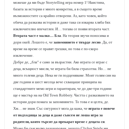
можеше да ми бъде Storytelling игра номер 1! Наистина,
базата за истории е много конкретна, а в същото време
възможностите са крайно отворени. Аз, като човек, който
обича да разказва истории и даже така си изкарва хляба бях
изключително впечатлен. И… тогава се появи втората част.
Втората част е малко… Бла
. На теория звучи поносима и
дори окей. Лошото е, че
запомнянето е твърде лесно
. Да, от
време на време се правят грешки, но това е по-скоро
изключение.
Добре де, „бла“ е само за възрастни. Ако играта се играе с
деца, всъщност мисля, че играта би била страхотна. Но… не
много големи деца. Нека не ги подценяваме. Моят голям син на
две години и шест месеца вече схващаше принципа на
стандартните мемо игри и гарантирам, че до две-три години
ще е мастър на на Old Town Robbery. Частта с разказването на
истории дори помага за запомнянето. То това е и целта, де.
Хм… не знам. Със сигурност мога да кажа, че
играта е повече
от подходяща за деца и даже съвсем не лоша игра за
родители, които търсят да прекарат време с децата си
.
Може би съм малко разочарован, защото Clicker Spiele ми