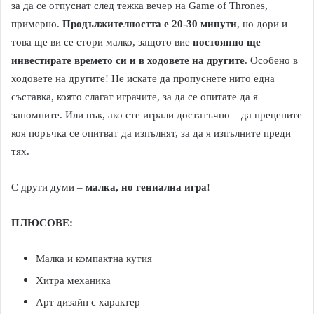
за да се отпуснат след тежка вечер на Game of Thrones,
примерно.
Продължителността е 20-30 минути
, но дори и
това ще ви се стори малко, защото вие
постоянно ще
инвестирате времето си и в ходовете на другите
. Особено в
ходовете на другите! Не искате да пропуснете нито една
съставка, която слагат играчите, за да се опитате да я
запомните. Или пък, ако сте играли достатъчно – да прецените
коя поръчка се опитват да изпълнят, за да я изпълните преди
тях.
С други думи –
малка, но гениална игра
!
ПЛЮСОВЕ:
Малка и компактна кутия
Хитра механика
Арт дизайн с характер