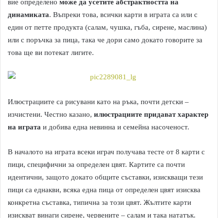
вие определено
може да усетите абстрактността на
динамиката
. Въпреки това, всички карти в играта са или с
един от петте продукта (салам, чушка, гъба, сирене, маслина)
или с поръчка за пица, така че дори само докато говорите за
това ще ви потекат лигите.
Илюстрациите са рисувани като на ръка, почти детски –
изчистени. Честно казано,
илюстрациите придават характер
на играта
и добива една невинна и семейна насоченост.
В началото на играта всеки играч получава тесте от 8 карти с
пици, специфични за определен цвят. Картите са почти
идентични, защото докато общите съставки, изискващи тези
пици са еднакви, всяка една пица от определен цвят изисква
конкретна съставка, типична за този цвят. Жълтите карти
изискват винаги сирене, червените – салам и така нататък.