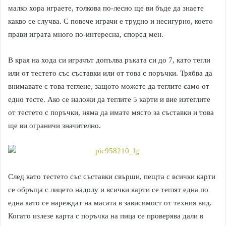
малко хора играете, толкова по-лесно ще ви бъде да знаете
какво се случва. С повече играчи е трудно и несигурно, което
прави играта много по-интересна, според мен.
В края на хода си играчът допълва ръката си до 7, като тегли
или от тестето със съставки или от това с поръчки. Трябва да
внимавате с това теглене, защото можете да теглите само от
едно тесте. Ако се наложи да теглите 5 карти и вие изтеглите
от тестето с поръчки, няма да имате място за съставки и това
ще ви ограничи значително.
След като тестето със съставки свърши, пещта с всички карти
се обръща с лицето надолу и всички карти се теглят една по
една като се нареждат на масата в зависимост от техния вид.
Когато излезе карта с поръчка на пица се проверява дали в