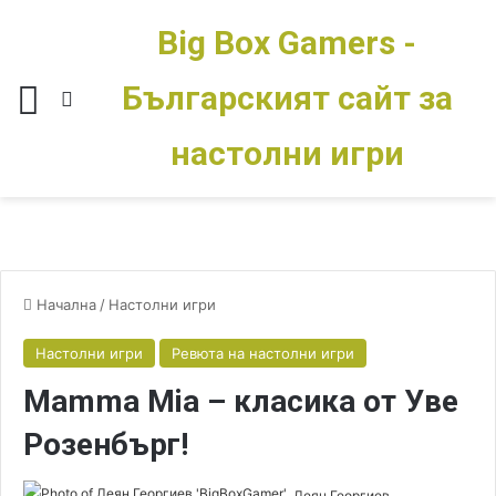
Big Box Gamers -
Българският сайт за
Меню
Switch skin
настолни игри
Начална
/
Настолни игри
Настолни игри
Ревюта на настолни игри
Mamma Mia – класика от Уве
Розенбърг!
Деян Георгиев