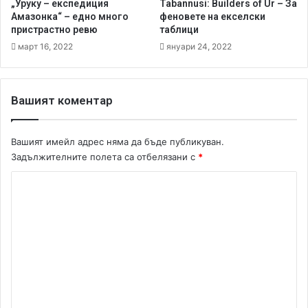
„Уруку – експедиция
Tabannusi: Builders of Ur – За
с
Амазонка“ – едно много
феновете на екселски
п
пристрастно ревю
таблици
л
март 16, 2022
януари 24, 2022
о
ч
к
и
Вашият коментар
з
а
н
Вашият имейл адрес няма да бъде публикуван.
а
Задължителните полета са отбелязани с
*
ч
и
К
н
о
а
м
е
щ
е
и
н
т
а