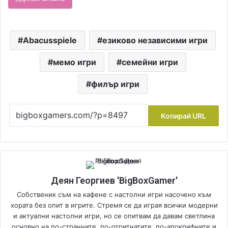
Abacusspiele
езиково независими игри
мемо игри
семейни игри
филър игри
Копирай URL
Деян Георгиев 'BigBoxGamer'
Собственик съм на кафене с настолни игри насочено към
хората без опит в игрите. Стремя се да играя всички модерни
и актуални настолни игри, но се опитвам да давам светлина
основно на по-странните, по-отритнатите, по-апокрифните и