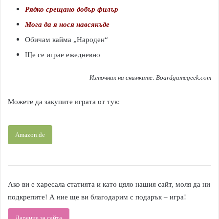
Рядко срещано добър филър
Мога да я нося навсякъде
Обичам кайма „Народен“
Ще се играе ежедневно
Източник на снимките: Boardgamegeek.com
Можете да закупите играта от тук:
Amazon.de
Ако ви е харесала статията и като цяло нашия сайт, моля да ни
подкрепите! А ние ще ви благодарим с подарък – игра!
Дарение за сайта