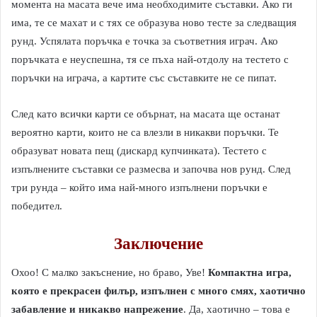
момента на масата вече има необходимите съставки. Ако ги
има, те се махат и с тях се образува ново тесте за следващия
рунд. Успялата поръчка е точка за съответния играч. Ако
поръчката е неуспешна, тя се пъха най-отдолу на тестето с
поръчки на играча, а картите със съставките не се пипат.
След като всички карти се обърнат, на масата ще останат
вероятно карти, които не са влезли в никакви поръчки. Те
образуват новата пещ (дискард купчинката). Тестето с
изпълнените съставки се размесва и започва нов рунд. След
три рунда – който има най-много изпълнени поръчки е
победител.
Заключение
Охоо! С малко закъснение, но браво, Уве!
Компактна игра,
която е прекрасен филър, изпълнен с много смях, хаотично
забавление и никакво напрежение
. Да, хаотично – това е