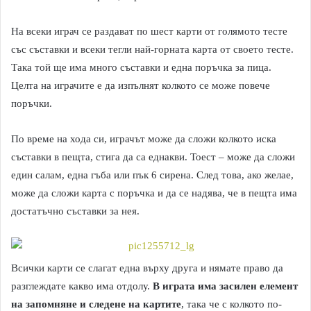
На всеки играч се раздават по шест карти от голямото тесте
със съставки и всеки тегли най-горната карта от своето тесте.
Така той ще има много съставки и една поръчка за пица.
Целта на играчите е да изпълнят колкото се може повече
поръчки.
По време на хода си, играчът може да сложи колкото иска
съставки в пещта, стига да са еднакви. Тоест – може да сложи
един салам, една гъба или пък 6 сирена. След това, ако желае,
може да сложи карта с поръчка и да се надява, че в пещта има
достатъчно съставки за нея.
Всички карти се слагат една върху друга и нямате право да
разглеждате какво има отдолу.
В играта има засилен елемент
на запомняне и следене на картите
, така че с колкото по-