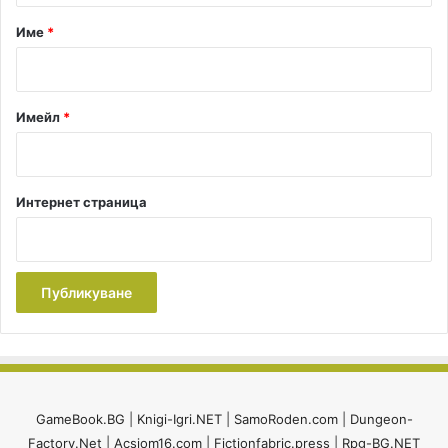
р
Име
*
:
*
Имейл
*
Интернет страница
GameBook.BG
|
Knigi-Igri.NET
|
SamoRoden.com
|
Dungeon-
Factory.Net
|
Acsiom16.com
|
Fictionfabric.press
|
Rpg-BG.NET