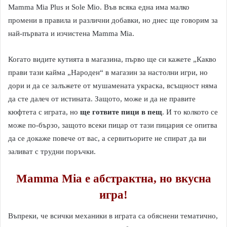
Mamma Mia Plus и Sole Mio. Във всяка една има малко
промени в правила и различни добавки, но днес ще говорим за
най-първата и изчистена Mamma Mia.
Когато видите кутията в магазина, първо ще си кажете „Какво
прави тази кайма „Народен“ в магазин за настолни игри, но
дори и да се залъжете от мушамената украска, всъщност няма
да сте далеч от истината. Защото, може и да не правите
кюфтета с играта, но
ще готвите пици в пещ
. И то колкото се
може по-бързо, защото всеки пицар от тази пицария се опитва
да се докаже повече от вас, а сервитьорите не спират да ви
заливат с трудни поръчки.
Mamma Mia е абстрактна, но вкусна
игра!
Въпреки, че всички механики в играта са обяснени тематично,