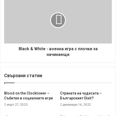
о
l
й
a
3
c
-
k
д
&
е
W
т
h
а
i
й
t
Black & White - военна игра с плочки за
л
e
начинаещи
н
-
о
в
р
о
Свързани статии
е
е
в
н
ю
н
а
Blood on the Clocktower –
Страната на чудесата –
и
Събитие в социалните игри
Българският Dixit?
г
март 27, 2023
декември 14, 2022
р
а