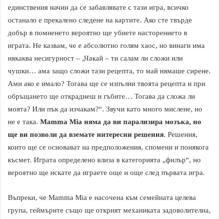
единствения начин да се забавлявате с тази игра, всичко
останало е прекалено следене на картите. Ако сте твърде
добър в помненето вероятно ще убиете насторението в
играта. Не казвам, че е абсолютно голям хаос, но винаги има
някаква несигурност – „Чакай – ти салам ли сложи или
чушки… ама защо сложи тази рецепта, то май нямаше сирене.
Ами ако е имало? Тогава ще се изпълни твоята рецепта и при
обръщането ще откраднеш и гъбите… Тогава да сложа ли
моята? Или пък да изчакам?“. Звучи като много мислене, но
не е така.
Mamma Mia няма да ви парализира мозъка, но
ще ви позволи да вземате интересни решения
. Решения,
които ще се основават на предположения, спомени и понякога
късмет. Играта определено влиза в категорията „филър“, но
вероятно ще искате да играете още и още след първата игра.
Въпреки, че Mamma Mia е насочена към семейната целева
група, геймърите също ще открият механиката задоволителна,