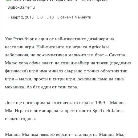
'BigBoxGamer'
S
e
март 2, 2015
0
16
отнема 4 минути
n
d
a
Уве Розенбърг е един от най-известните дизайнери на
n
настолни игри. Най-хитовите му игри са Agricola и
e
дебеличкия, но по-симпатичен малък-голям брат – Caverna.
m
Малко хора обаче знаят, че този дизайнер на тежки (предимно
a
физически) игри има минало свързано с точно обратния тип
i
игри – малки, прости и хитри игри, основани само на една
l
механика. Аз бях един от тези хора.
Днес ще поговорим за класическата игра от 1999 – Mamma
Mia. Играта е номинирана за престижното Spiel deh Jahres
същата година.
Mamma Mia има няколко версии – стандартна Mamma Mia,