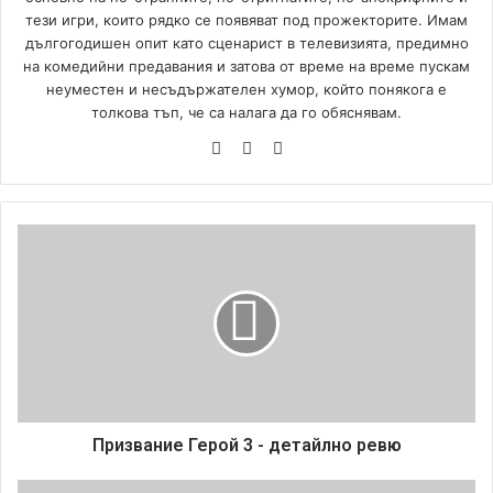
тези игри, които рядко се появяват под прожекторите. Имам
дългогодишен опит като сценарист в телевизията, предимно
на комедийни предавания и затова от време на време пускам
неуместен и несъдържателен хумор, който понякога е
толкова тъп, че са налага да го обяснявам.
We
Fa
Yo
bsi
ce
uT
te
bo
ub
ok
e
П
р
и
з
в
а
н
и
е
Г
Призвание Герой 3 - детайлно ревю
е
р
B