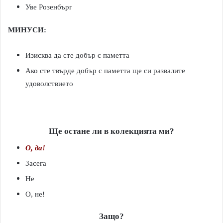
Уве Розенбърг
МИНУСИ:
Изисква да сте добър с паметта
Ако сте твърде добър с паметта ще си развалите
удоволствието
Ще остане ли в колекцията ми?
О, да!
Засега
Не
О, не!
Защо?