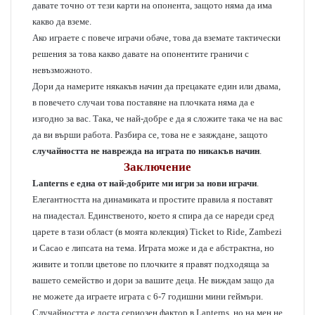
давате точно от тези карти на опонента, защото няма да има
какво да вземе.
Ако играете с повече играчи обаче, това да вземате тактически
решения за това какво давате на опонентите граничи с
невъзможното.
Дори да намерите някакъв начин да прецакате един или двама,
в повечето случаи това поставяне на плочката няма да е
изгодно за вас. Така, че най-добре е да я сложите така че на вас
да ви върши работа. Разбира се, това не е заяждане, защото
случайността не наврежда на играта по никакъв начин
.
Заключение
Lanterns е една от най-добрите ми игри за нови играчи
.
Елегантността на динамиката и простите правила я поставят
на пиадестал. Единственото, което я спира да се нареди сред
царете в тази област (в моята колекция) Ticket to Ride, Zambezi
и Cacao е липсата на тема. Играта може и да е абстрактна, но
живите и топли цветове по плочките я правят подходяща за
вашето семейство и дори за вашите деца. Не виждам защо да
не можете да играете играта с 6-7 годишни мини геймъри.
Случайността е доста сериозен фактор в Lanterns, но на мен не