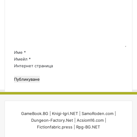
т
о
р
м
а
е
т
н
е
т
г
а
и
р
и
:
Име
*
*
Имейл
*
Интернет страница
GameBook.BG
|
Knigi-Igri.NET
|
SamoRoden.com
|
Dungeon-Factory.Net
|
Acsiom16.com
|
Fictionfabric.press
|
Rpg-BG.NET