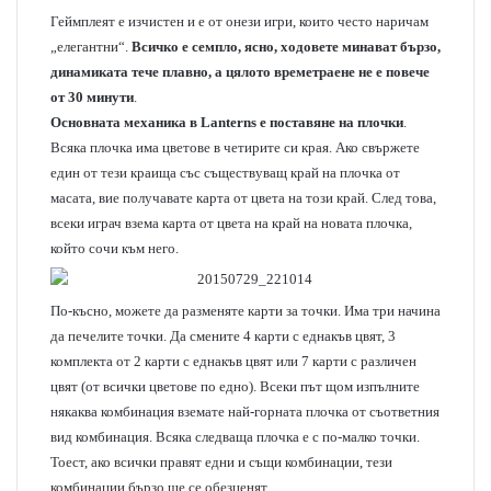
Геймплеят е изчистен и е от онези игри, които често наричам
„елегантни“.
Всичко е семпло, ясно, ходовете минават бързо,
динамиката тече плавно, а цялото времетраене не е повече
от 30 минути
.
Основната механика в Lanterns е поставяне на плочки
.
Всяка плочка има цветове в четирите си края. Ако свържете
един от тези краища със съществуващ край на плочка от
масата, вие получавате карта от цвета на този край. След това,
всеки играч взема карта от цвета на край на новата плочка,
който сочи към него.
По-късно, можете да разменяте карти за точки. Има три начина
да печелите точки. Да смените 4 карти с еднакъв цвят, 3
комплекта от 2 карти с еднакъв цвят или 7 карти с различен
цвят (от всички цветове по едно). Всеки път щом изпълните
някаква комбинация вземате най-горната плочка от съответния
вид комбинация. Всяка следваща плочка е с по-малко точки.
Тоест, ако всички правят едни и същи комбинации, тези
комбинации бързо ще се обезценят.