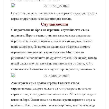
Освен това, можете да сменяте една карта от един цвят в друга
карта от друг цвят, като харчите два токъна.
Случайността
С нарастване на броя на играчите, случайността също
нараства.
Играта е конструирана така, че след средата на
играта ако не вземате плочка с точки всеки ход, вие нямате
шанс за победа. По време на вашия ход обаче вие вземате
ограничено количество карти и токъни. Много често
разчитате на подаянието на другите играчи. Всеки ход, когато
някой сложи плочка, вие също вземате карта от цвета, който
сочи към вас. Понякога това ще ви върши работа, понякога не.
Ако играете само двама играчи, Lanterns става
стратегическа
, защото можете да контролирате потока от
карти и това, което давате на опонента си. Можете да следите
какво събира. Освен това с по-малко играчи, картите в игра са
по-малко. Тоест, ако някое тесте е свършило, вие ще искате да