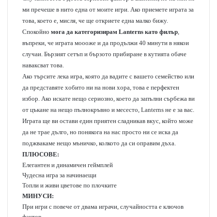
ми пречеше в нито една от моите игри. Ако приемете играта за
това, което е, мисля, че ще откриете една малко бижу.
Спокойно
мога да категоризирам Lanterns като филър
,
въпреки, че играта моооже и да продължи 40 минути в някои
случаи. Бързият сетъп и бързото прибиране в кутията обаче
наваксват това.
Ако търсите лека игра, която да вадите с вашето семейство или
да представяте хобито ни на нови хора, това е перфектен
избор. Ако искате нещо сериозно, което да запълни сърбежа ви
от цъкане на нещо пълнокръвно и месесто, Lanterns не е за вас.
Играта ще ви остави един приятен сладникав вкус, който може
да не трае дълго, но понякога на нас просто ни се иска да
поджвакаме нещо мъничко, колкото да си оправим дъха.
ПЛЮСОВЕ:
Елегантен и динамичен геймплей
Чудесна игра за начинаещи
Топли и живи цветове по плочките
МИНУСИ:
При игри с повече от двама играчи, случайността е ключов
фактор