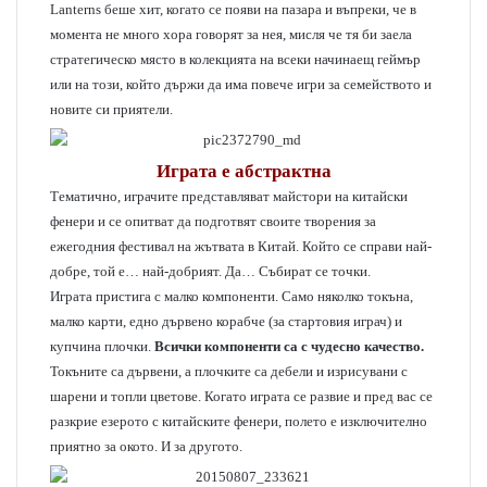
Lanterns беше хит, когато се появи на пазара и въпреки, че в
момента не много хора говорят за нея, мисля че тя би заела
стратегическо място в колекцията на всеки начинаещ геймър
или на този, който държи да има повече игри за семейството и
новите си приятели.
Играта е абстрактна
Тематично, играчите представляват майстори на китайски
фенери и се опитват да подготвят своите творения за
ежегодния фестивал на жътвата в Китай. Който се справи най-
добре, той е… най-добрият. Да… Събират се точки.
Играта пристига с малко компоненти. Само няколко токъна,
малко карти, едно дървено корабче (за стартовия играч) и
купчина плочки.
Всички компоненти са с чудесно качество.
Токъните са дървени, а плочките са дебели и изрисувани с
шарени и топли цветове. Когато играта се развие и пред вас се
разкрие езерото с китайските фенери, полето е изключително
приятно за окото. И за другото.