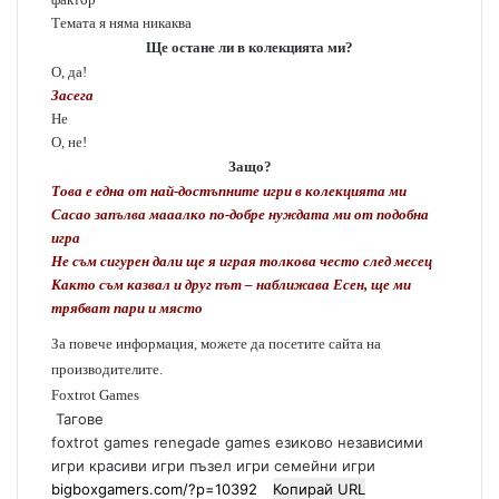
Темата я няма никаква
Ще остане ли в колекцията ми?
О, да!
Засега
Не
О, не!
Защо?
Това е една от най-достъпните игри в колекцията ми
Cacao запълва мааалко по-добре нуждата ми от подобна
игра
Не съм сигурен дали ще я играя толкова често след месец
Както съм казвал и друг път – наближава Есен, ще ми
трябват пари и място
За повече информация, можете да посетите сайта на
производителите.
Foxtrot Games
Тагове
foxtrot games
renegade games
езиково независими
игри
красиви игри
пъзел игри
семейни игри
Копирай URL