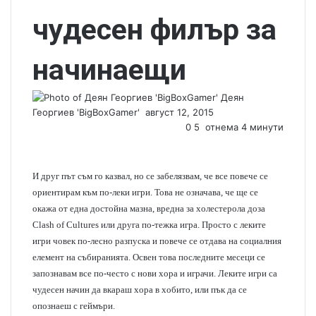
чудесен филър за
начинаещи
Деян
Георгиев 'BigBoxGamer'
S
август 12, 2015
e
0
5
отнема 4 минути
n
d
a
И друг път съм го казвал, но се забелязвам, че все повече се
n
ориентирам към по-леки игри. Това не означава, че ще се
e
окажа от една достойна мазна, вредна за холестерола доза
m
Clash of Cultures или друга по-тежка игра. Просто с леките
a
игри човек по-лесно разпуска и повече се отдава на социалния
i
елемент на събиранията. Освен това последните месеци се
l
запознавам все по-често с нови хора и играчи. Леките игри са
чудесен начин да вкараш хора в хобито, или пък да се
опознаеш с геймъри.