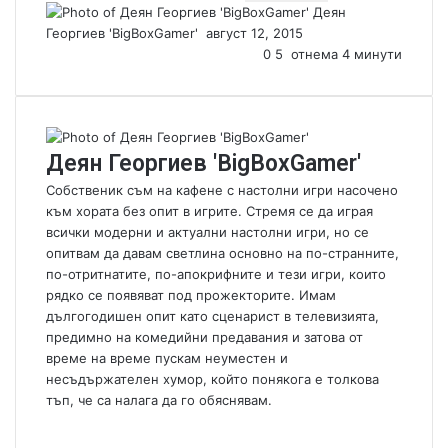
Деян
Георгиев 'BigBoxGamer'
S
август 12, 2015
e
0
5
отнема 4 минути
n
d
a
n
Деян Георгиев 'BigBoxGamer'
e
m
Собственик съм на кафене с настолни игри насочено
a
към хората без опит в игрите. Стремя се да играя
i
всички модерни и актуални настолни игри, но се
l
опитвам да давам светлина основно на по-странните,
по-отритнатите, по-апокрифните и тези игри, които
рядко се появяват под прожекторите. Имам
дългогодишен опит като сценарист в телевизията,
предимно на комедийни предавания и затова от
време на време пускам неуместен и
несъдържателен хумор, който понякога е толкова
тъп, че са налага да го обяснявам.
W
e
F