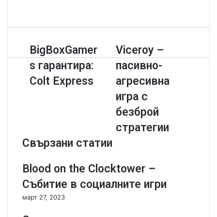
b
a
Y
s
c
o
i
e
u
t
b
T
B
BigBoxGamer
V
Viceroy –
e
o
u
i
i
o
b
s гарантира:
пасивно-
g
c
k
e
B
e
Colt Express
агресивна
o
r
игра с
x
o
G
y
безброй
a
–
стратегии
m
п
e
а
Свързани статии
r
с
s
и
Blood on the Clocktower –
г
в
а
н
Събитие в социалните игри
р
о
март 27, 2023
а
-
н
а