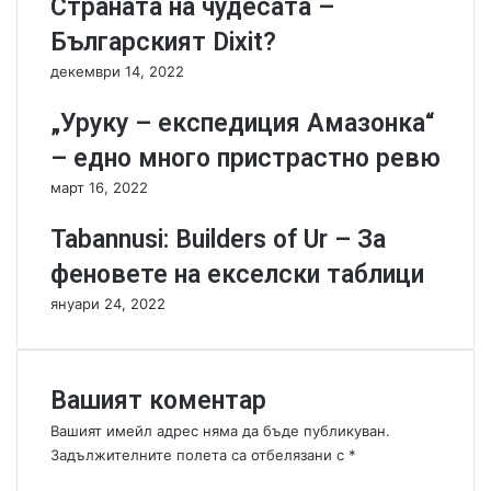
Страната на чудесата –
т
г
и
р
Българският Dixit?
р
е
декември 14, 2022
а
с
:
и
„Уруку – експедиция Амазонка“
C
в
o
н
– едно много пристрастно ревю
l
а
март 16, 2022
t
и
E
г
Tabannusi: Builders of Ur – За
x
р
p
а
феновете на екселски таблици
r
с
януари 24, 2022
e
б
s
е
s
з
б
Вашият коментар
р
о
Вашият имейл адрес няма да бъде публикуван.
й
Задължителните полета са отбелязани с
*
с
К