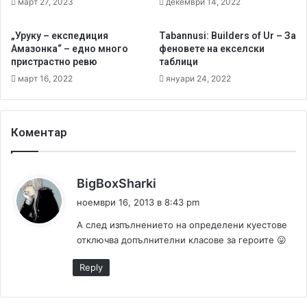
март 27, 2023
декември 14, 2022
s
(
i
В
„Уруку – експедиция
Tabannusi: Builders of Ur – За
o
И
Амазонка“ – едно много
феновете на екселски
n
Д
пристрастно ревю
таблици
-
Е
март 16, 2022
януари 24, 2022
р
О
е
)
в
ю
Коментар
н
а
B
к
BigBoxSharki
i
а
g
ноември 16, 2013 в 8:43 pm
з
B
А след изпълнението на определени куестове
o
а
отключва допълнителни класове за героите 😛
x
:
P
Reply
i
l
i