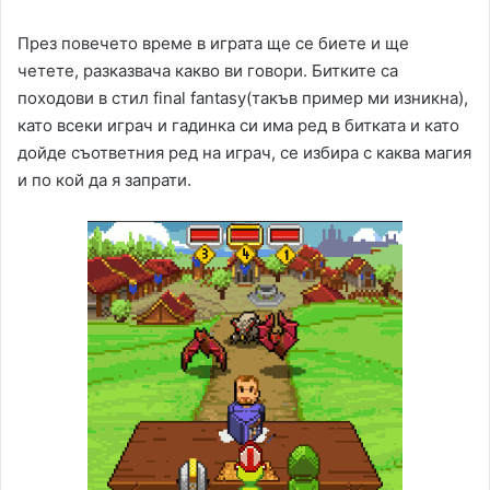
През повечето време в играта ще се биете и ще
четете, разказвача какво ви говори. Битките са
походови в стил final fantasy(такъв пример ми изникна),
като всеки играч и гадинка си има ред в битката и като
дойде съответния ред на играч, се избира с каква магия
и по кой да я запрати.