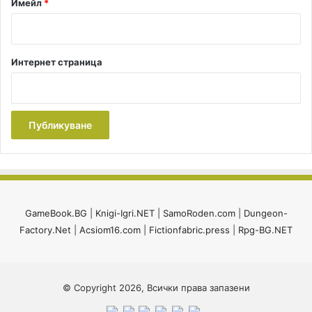
Имейл
*
Интернет страница
GameBook.BG
|
Knigi-Igri.NET
|
SamoRoden.com
|
Dungeon-
Factory.Net
|
Acsiom16.com
|
Fictionfabric.press
|
Rpg-BG.NET
© Copyright 2026, Всички права запазени