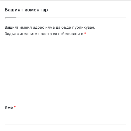
g
r
Вашият коментар
i
m
Вашият имейл адрес няма да бъде публикуван.
Задължителните полета са отбелязани с
*
К
о
м
е
н
т
а
р
Име
*
:
*