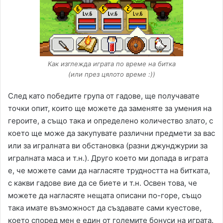
Как изглежда играта по време на битка
(или през цялото време :))
След като победите група от гадове, ще получавате
точки опит, които ще можете да заменяте за умения на
героите, а също така и определено количество злато, с
което ще може да закупувате различни предмети за вас
или за игралната ви обстановка (разни джунджурии за
игралната маса и т.н.). Друго което ми допада в играта
е, че можете сами да нагласяте трудността на битката,
с какви гадове вие да се биете и т.н. Освен това, че
можете да нагласяте нещата описани по-горе, също
така имате възможност да създавате сами куестове,
което според мен е един от големите бонуси на играта.