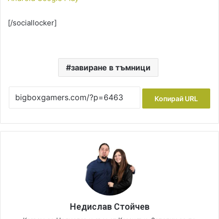
[/sociallocker]
завиране в тъмници
Копирай URL
Недислав Стойчев