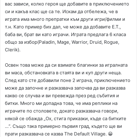
вас зависи, колко героя ще добавите в приключението
си и какъв клас ще са те. Искам да отбележа, че в
играта има много препратки към други игри/филми и
т.н. Като пример бих дал, че може да добавите E.T.,
баба ви, брат ви като играчи. Играта предлага 6 класа
общо за избор(Paladin, Mage, Warrior, Druid, Rogue,
Clerik).
Освен това може да си взимате благинки за игралната
ви маса, обстановката в стаята ви и куп други неща.
След като сте добавили поне 2 играча, приключението
може да започне и разказвача започва да ви разказва
какво се случва и ви превежда през ред събития и
битки. Много ми допадна това, че има реплики на
играчите по столовете, докато разказвача говори,
някой се обажда „Ох, стига приказки, къде са битките
…“. Също така примерно първия град, където ще ви
прати разказвача се казва The Default Village. 😀