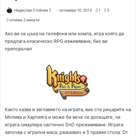
Недислав Стойчев
S
октомври 10, 2013
1
5
e
отнема 2 минути
n
d
Ако ви се цъка на телефона или компа, игра която да
a
предлага класическо RPG изживяване, бих ви
n
препоръчал
e
m
a
i
l
Както казва и заглавието на играта, вие сте рицарите на
Молива и Хартията и може би вече се досещате, че
играта симулира частично DnD преживяване. Играта
започва с игрална маса, разказвач и 5 празни стола. От