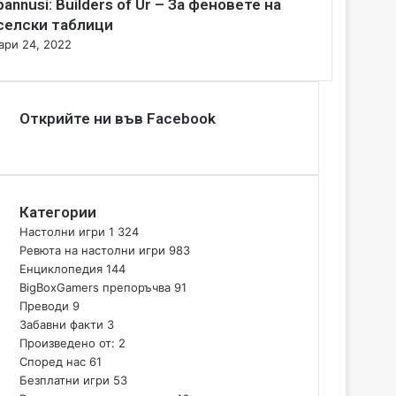
bannusi: Builders of Ur – За феновете на
селски таблици
ари 24, 2022
Открийте ни във Facebook
Категории
Настолни игри
1 324
Ревюта на настолни игри
983
Енциклопедия
144
BigBoxGamers препоръчва
91
Преводи
9
Забавни факти
3
Произведено от:
2
Според нас
61
Безплатни игри
53