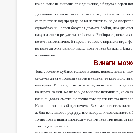
изхранване на екипажа при движение, а барута е верен п
Движението е много важно в тази игра, особено ако искате
се върнете назад преди да са ви настигнали, за да оберет
еднообразни – освен барут от двамата бойци, има две спец
накуп и ето ти резултата от битката. Разбира се, освен ако
печели автоматично. Въпреки, че това е пиратска игра, ф
но поне да бяха развили малко повече тези битки…. Както 
а именно че…
Винаги мож
Това е колкото хубаво, толкова и лошо, понеже щом ти мо
се случи да съм толкова уверен в успеха, че като пристиг
класиране. Реших да говоря за това, но не само поради ли
на играта за мен. Колкото и да ми беше неприятно, че са 
план, си дадох сметка, че точно това прави играта интерес
Никога не знаеш кой ще спечели. Биха ме на състезанието 
аз бях вече много пред другите, завършил състезанието), 
точно това я прави пиратска – всички тези три неща са в
трите едновременно
Можеш само да се надяваш, че ще успееш да събереш пове