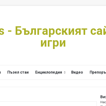
s - Българският са
игри
и
Пъзел стаи
Енциклопедия
Видео
Препоръ
Ви
C
Нас