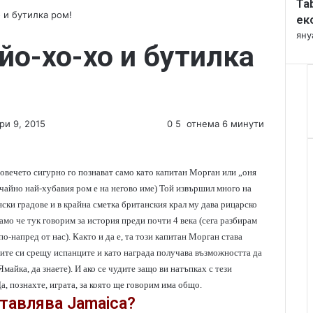
Ta
l
о и бутилка ром!
o
ек
s
яну
 йо-хо-хо и бутилка
e
ри 9, 2015
0
5
отнема 6 минути
овечето сигурно го познават само като капитан Морган или „оня
учайно най-хубавия ром е на негово име) Той извършил много на
ски градове и в крайна сметка британския крал му дава рицарско
амо че тук говорим за история преди почти 4 века (сега разбирам
по-напред от нас). Както и да е, та този капитан Морган става
зите си срещу испанците и като награда получава възможността да
майка, да знаете). И ако се чудите защо ви натъпках с тези
а, познахте, играта, за която ще говорим има общо.
тавлява Jamaica?