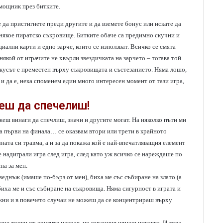
омощник през битките.
 да пристигнете преди другите и да вземете бонус или искате да
е някое пиратско съкровище. Битките обаче са предимно скучни и
иални карти и едно зарче, които се използват. Всичко се смята
 някой от играчите не хвърли звездичката на зарчето – тогава той
окусът е преместен върху съкровищата и състезанието. Няма лошо,
и да е, нека споменем един много интересен момент от тази игра,
еш да спечелиш!
жеш винаги да спечлиш, значи и другите могат. На няколко пъти ми
на първи на финала… се оказвам втори или трети в крайното
чната си травма, а и за да покажа кой е най-впечатляващия елемент
ме надиграли игра след игра, след като уж всичко се нареждаше по
на за мен.
веднъж (имаше по-бърз от мен), биха ме със събиране на злато (а
биха ме и със събиране на съкровища. Няма сигурност в играта и
ажни и в повечето случаи не можеш да се концентрираш върху
че точки от другите накрая, но гаранция нямаш никаква. И това