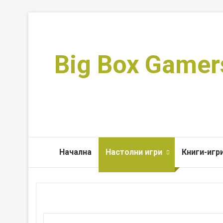
Big Box Gamer
Начална
Настолни игри
Книги-игр