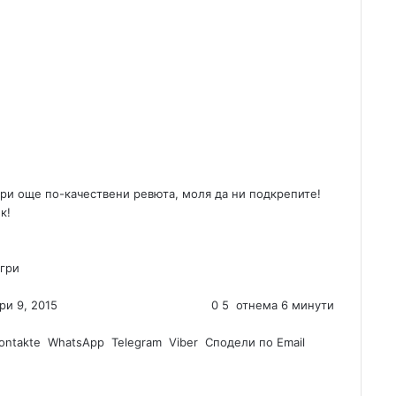
ри още по-качествени ревюта, моля да ни подкрепите!
к!
гри
ри 9, 2015
0
5
отнема 6 минути
ontakte
WhatsApp
Telegram
Viber
Сподели по Email