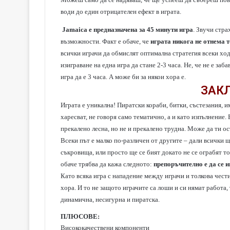
води до един отрицателен ефект в играта.
Jamaica e предназначена за 45 минути игра
. Звучи стра
възможности. Факт е обаче, че
играта никога не отнема 
всички играчи да обмислят оптимална стратегия всеки ход 
изиграване на една игра да стане 2-3 часа. Не, че не е за
игра да е 3 часа. А може би за някои хора е.
ЗАК
Играта е уникална! Пиратски кораби, битки, състезания, им
харесват, не говоря само тематично, а и като изпълнение. В
прекалено лесна, но не и прекалено трудна. Може да ти о
Всеки път е малко по-различен от другите – дали всички щ
съкровища, или просто ще се бият докато не се ограбят т
обаче трябва да кажа следното:
препоръчително е да се и
Като всяка игра с нападение между играчи и толкова чес
хора. И то не защото играчите са лоши и си нямат работа, 
динамична, несигурна и пиратска.
ПЛЮСОВЕ:
Висококачествени компоненти