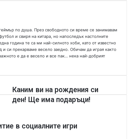
геймър по душа. През свободното си време се занимавам
футбол и свиря на китара, но напоследък настолните
една година те са ми най-силното хоби, като от известно
д и си прекарваме весело заедно. Обичам да играя както
 важното е да е весело и все пак… нека най-добрият
К
Каним ви на рождения си
а
ден! Ще има подаръци!
н
и
м
в
итие в социалните игри
и
н