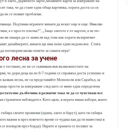
ут и злато, дървеното зарче,забавните карти за изиграване на
асят така, че да стане една обща картинка, хората доста са си
 да не се появят проблеми.
стяващо. Подтиква играчите винаги да искат още и още. Няколко
на, а е просто плочка?”, „Защо златото е от картон, а не по-
а ме накара да се замисля над това как хората възприемат
правят дизайнерите, винаги ще има поне един недоволен. Стига
 да поговорим малко повече за самата игра!
го лесна за учене
не е тествано, но не се съмнявам във възможностите на
рви, че дори деца на по 6-7 години се справяха доста успешно и
то казвам лесна, не си представяйте Монополи или Скрабъл, за
ващо прости за изиграване след като се мине една определена
достатъчно дълбочина и развитие така че да се чувстваш все
къв страничен наблюдател. Като цяло, в играта имаш избори, които
събира своите провизии (храна, злато и барут), като ги събира
ного важни и през повечето време се чудиш как да ги наместиш в
 се изхвърля през борда). Парите и храната се ползват за