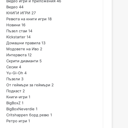
Видео игри и приложения
46
Видео
44
КНИГИ ИГРИ
27
Ревюта на книги игри
18
Новини
16
Пъзел стаи
14
Kickstarter
14
Домашни правила
13
Модовете на Иво
2
Интервюта
12
Скрити диаманти
5
Сесии
4
Yu-Gi-Oh
4
Пъзели
3
От геймъри за геймъри
2
Подкаст
2
Книги-игри
1
BigBoxZ
1
BigBoxNeverdie
1
Critshappen борд ревю
1
Ретро игри
1