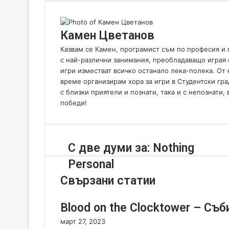
n
e
m
Камен Цветанов
a
i
Казвам се Камен, програмист съм по професия и 
l
с най-различни занимания, преобладаващо играя 
игри изместват всичко останало лека-полека. От 
време организирам хора за игри в Студентски гра
с близки приятели и познати, така и с непознати,
победи!
С
С две думи за: Nothing
д
Personal
в
е
Свързани статии
д
у
Blood on the Clocktower – Съб
м
и
март 27, 2023