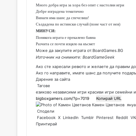
Много добра игра за хора без опит с настолни игри
Добре изградена тематично
Винаги има шанс да спечелиш!
Създадена по истински случай (поне част от нея)
МИНУСИ:
Понякога играта е прекалено бавна
Разчита се почти изцяло на късмет
Може да закупите играта от:
BoardGames.BG
Източник на снимките: BoardGameGeek
Ако сте харесали ревюто и желаете да правим до
Ако го направите, имате шанс да получите подаръ
Дарение за сайта
Тагове
езиково независими игри
красиви игри
семейни и
Копирай URL
Камен Цветанов
S
януа
Сподели
e
Facebook
X
LinkedIn
Tumblr
Pinterest
Reddit
n
VK
Принтирай
d
a