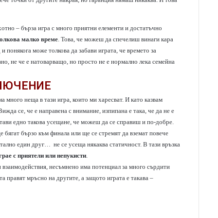
хотно – бърза игра с много приятни елементи и достатъчно
толкова малко време
. Това, че можеш да спечелиш винаги кара
и понякога може толкова да забави играта, че времето за
бавно, не че е натоварващо, но просто не е нормално лека семейна
ЛЮЧЕНИЕ
а много неща в тази игра, които ми харесват. И като казвам
ижда се, че е направена с внимание, изпипана е така, че да не е
стави едно такова усещане, че можеш да се справиш и по-добре.
е бягат бързо към финала или ще се стремят да вземат повече
отално един друг… не се усеща някаква статичност. В тази връзка
грае с приятели или непукисти
.
ти взаимодействия, несъмнено има потенциал за много сърдити
та правят мръсно на другите, а защото играта е такава –