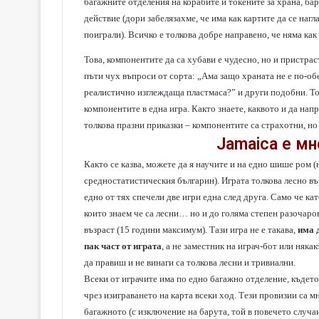
багажните отделения на корабите и токените за храна, бар
действие (дори забелязахме, че има как картите да се нагл
поиграли). Всичко е толкова добре направено, че няма как
Това, компонентите да са хубави е чудесно, но и пристра
пъти чух въпроси от сорта: „Ама защо храната не е по-обем
реалистично изглеждаща пластмаса?” и други подобни. Тов
компонентите в една игра. Както знаете, каквото и да на
толкова празни приказки – компонентите са страхотни, но
Jamaica
е мно
Както се казва, можете да я научите и на едно шише ром (
средностатистическия българин). Играта толкова лесно въ
едно от тях спечели две игри една след друга. Само че ка
които знаем че са лесни… но и до голяма степен разочаро
възраст (15 години максимум). Тази игра не е такава,
има 
пак част от играта
, а не заместник на играч-бот или няка
да правиш и не винаги са толкова лесни и тривиални.
Всеки от играчите има по едно багажно отделение, където 
чрез изиграването на карта всеки ход. Тези провизии са м
багажното (с изключение на барута, той в повечето случаи