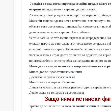
Jamaica
е една доста пиратска семейна игра, в която 
открито море,
колкото и странно да звучи това.
Аз лично не съм срещал много пиратски игри, но трябва да
Може би защото идеята хем е тематична, хем ми звучи ма
обявява това състезание, привиквайки своите стари позна
да отречете че звучи странно. Но и забавно.
Честно казано, когато купих играта и ми я представиха кат
очаквах играта да е по-сложна от това, което се оказа в д
всъщност това ми хареса. Не че ако беше по-сложна нямаше
честно казано я играя доста по-често от другите, по-сер
понякога избори, които трябва да направиш по време на иг
Може да се каже, че
основните неща които описват играт
Много добре изработени компоненти
Достатъчно силно изразена тема
Много лесна за игра и обяснение
Липса на какъвто и да е текст (което от друга страна не е 
Лесно може да те накара да се засмееш
Защо няма истински фигу
Трябва да се наблегне на това, че
компонентите в Jamaic