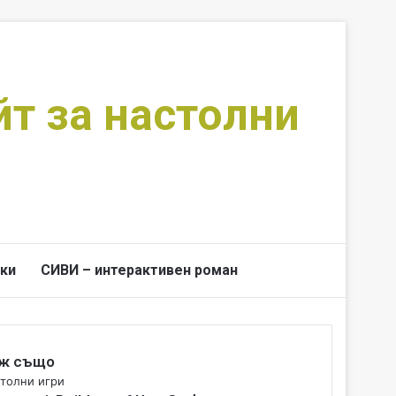
йт за настолни
ки
СИВИ – интерактивен роман
Switch skin
Търси за
ж също
толни игри