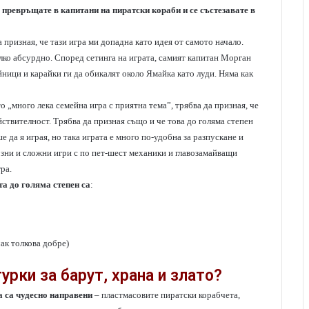
се превръщате в капитани на пиратски кораби
и се състезавате в
 призная, че тази игра ми допадна като идея от самото начало.
лко абсурдно. Според сетинга на играта, самият капитан Морган
йници и карайки ги да обикалят около Ямайка като луди. Няма как
о „много лека семейна игра с приятна тема”, трябва да призная, че
ействителност. Трябва да призная също и че това до голяма степен
 да я играя, но така играта е много по-удобна за разпускане и
иозни и сложни игри с по пет-шест механики и главозамайващи
ра.
а до голяма степен са
:
чак толкова добре)
рки за барут, храна и злато?
a са чудесно направени
– пластмасовите пиратски корабчета,