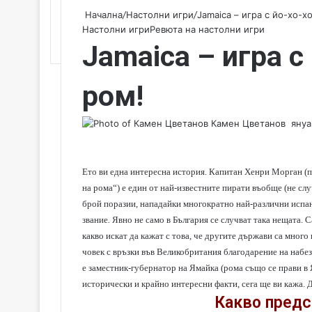
Начална
/
Настолни игри
/
Jamaica – игра с йо-хо-х
Настолни игри
Ревюта на настолни игри
Jamaica – игра с
ром!
Камен Цветанов
S
януа
e
n
d
Ето ви една интересна история. Капитан Хенри Морган (п
a
на ромa“) е един от най-известните пирати въобще (не сл
n
брой поразии, нападайки многократно най-различни испан
e
звание
.
Явно не само в България се случват така нещата. С
m
какво искат да кажат с това, че другите държави са много 
a
човек с връзки във Великобритания благодарение на набе
i
е заместник-губернатор на Ямайка (рома също се прави в Я
l
исторически и крайно интересни факти, сега ще ви кажа. Д
Какво предс