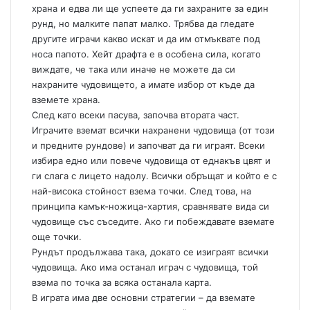
храна и едва ли ще успеете да ги захраните за един
рунд, но малките папат малко. Трябва да гледате
другите играчи какво искат и да им отмъквате под
носа папото. Хейт драфта е в особена сила, когато
виждате, че така или иначе не можете да си
нахраните чудовището, а имате избор от къде да
вземете храна.
След като всеки пасува, започва втората част.
Играчите вземат всички нахранени чудовища (от този
и предните рундове) и започват да ги играят. Всеки
избира едно или повече чудовища от еднакъв цвят и
ги слага с лицето надолу. Всички обръщат и който е с
най-висока стойност взема точки. След това, на
принципа камък-ножица-хартия, сравнявате вида си
чудовище със съседите. Ако ги побеждавате вземате
още точки.
Рундът продължава така, докато се изиграят всички
чудовища. Ако има останал играч с чудовища, той
взема по точка за всяка останала карта.
В играта има две основни стратегии – да вземате