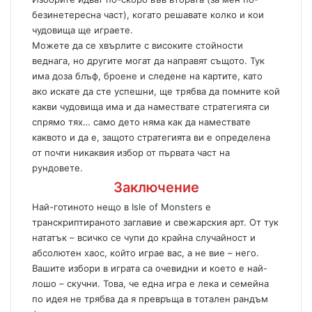
безинетересна част), когато решавате колко и кои
чудовища ще играете.
Можете да се хвърлите с високите стойности
веднага, но другите могат да направят същото. Тук
има доза блъф, броене и следене на картите, като
ако искате да сте успешни, ще трябва да помните кой
какви чудовища има и да намествате стратегията си
спрямо тях… само дето няма как да намествате
каквото и да е, защото стратегията ви е определена
от почти никаквия избор от първата част на
рундовете.
Заключение
Най-готиното нещо в Isle of Monsters е
транскриптираното заглавие и свежарския арт. От тук
нататък – всичко се чупи до крайна случайност и
абсолютен хаос, който играе вас, а не вие – него.
Вашите избори в играта са очевидни и което е най-
лошо – скучни. Това, че една игра е лека и семейна
по идея не трябва да я превръща в тотален рандъм