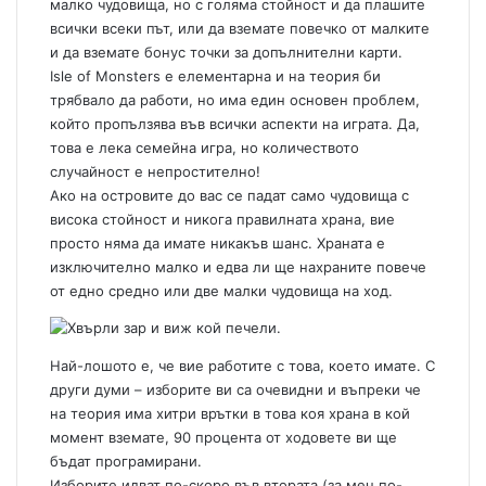
малко чудовища, но с голяма стойност и да плашите
всички всеки път, или да вземате повечко от малките
и да вземате бонус точки за допълнителни карти.
Isle of Monsters е елементарна и на теория би
трябвало да работи, но има един основен проблем,
който пропълзява във всички аспекти на играта. Да,
това е лека семейна игра, но количеството
случайност е непростително!
Ако на островите до вас се падат само чудовища с
висока стойност и никога правилната храна, вие
просто няма да имате никакъв шанс. Храната е
изключително малко и едва ли ще нахраните повече
от едно средно или две малки чудовища на ход.
Най-лошото е, че вие работите с това, което имате. С
други думи – изборите ви са очевидни и въпреки че
на теория има хитри врътки в това коя храна в кой
момент вземате, 90 процента от ходовете ви ще
бъдат програмирани.
Изборите идват по-скоро във втората (за мен по-