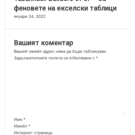
и
в
феновете на екселски таблици
м
е
януари 24, 2022
е
н
р
и
и
в
м
с
Вашият коментар
л
у
Вашият имейл адрес няма да бъде публикуван.
ч
Задължителните полета са отбелязани с
*
а
К
й
о
н
м
о
е
с
н
т
т
а
р
:
Име
*
*
Имейл
*
Интернет страница