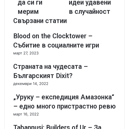
r
d
да си ги
идеи удавени
d
w
мерим
в случайност
c
o
r
o
Свързани статии
a
d
f
1
Blood on the Clocktower –
t
8
e
7
Събитие в социалните игри
r
6
март 27, 2023
s
-
-
Д
Страната на чудесата –
В
о
р
б
Българският Dixit?
е
р
декември 14, 2022
м
и
е
и
„Уруку – експедиция Амазонка“
е
д
д
е
– едно много пристрастно ревю
а
и
март 16, 2022
с
у
и
д
Tabannusi: Builders of Ur – За
г
а