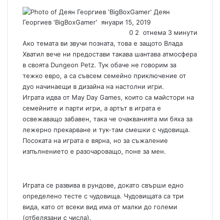
Деян
Георгиев 'BigBoxGamer'
S
януари 15, 2019
e
0
2
отнема 3 минути
n
Ако темата ви звучи позната, това е защото Влада
d
Хватил вече ни предостави такава шантава атмосфера
a
в своята Dungeon Petz. Тук обаче не говорим за
n
тежко евро, а са съвсем семейно приключение от
e
дуо начинаещи в дизайна на настолни игри.
m
Играта идва от May Day Games, които са майстори на
a
семейните и парти игри, а артът в играта е
i
освежаващо забавен, така че очакванията ми бяха за
l
лежерно прекарване и тук-там смешки с чудовища.
Посоката на играта е вярна, но за съжаление
изпълнението е разочароващо, поне за мен.
Играта се развива в рундове, докато свърши едно
определено тесте с чудовища. Чудовищата са три
вида, като от всеки вид има от малки до големи
(отбелязани с числа).