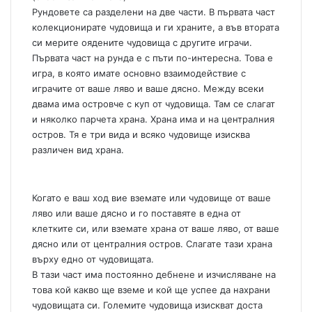
Рундовете са разделени на две части. В първата част
колекционирате чудовища и ги храните, а във втората
си мерите оядените чудовища с другите играчи.
Първата част на рунда е с пъти по-интересна. Това е
игра, в която имате основно взаимодействие с
играчите от ваше ляво и ваше дясно. Между всеки
двама има островче с куп от чудовища. Там се слагат
и няколко парчета храна. Храна има и на централния
остров. Тя е три вида и всяко чудовище изисква
различен вид храна.
Когато е ваш ход вие вземате или чудовище от ваше
ляво или ваше дясно и го поставяте в една от
клетките си, или вземате храна от ваше ляво, от ваше
дясно или от централния остров. Слагате тази храна
върху едно от чудовищата.
В тази част има постоянно дебнене и изчисляване на
това кой какво ще вземе и кой ще успее да нахрани
чудовищата си. Големите чудовища изискват доста