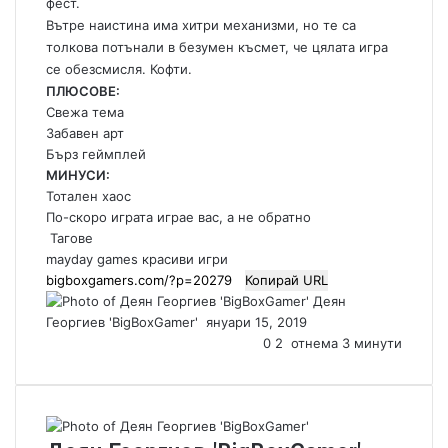
фест.
Вътре наистина има хитри механизми, но те са
толкова потънали в безумен късмет, че цялата игра
се обезсмисля. Кофти.
ПЛЮСОВЕ:
Свежа тема
Забавен арт
Бърз геймплей
МИНУСИ:
Тотален хаос
По-скоро играта играе вас, а не обратно
Тагове
mayday games
красиви игри
Копирай URL
Деян
Георгиев 'BigBoxGamer'
S
януари 15, 2019
e
0
2
отнема 3 минути
n
d
a
n