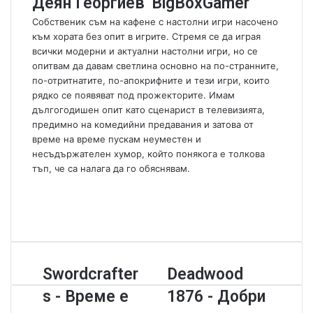
Деян Георгиев 'BigBoxGamer'
e
m
Собственик съм на кафене с настолни игри насочено
a
към хората без опит в игрите. Стремя се да играя
i
всички модерни и актуални настолни игри, но се
l
опитвам да давам светлина основно на по-странните,
по-отритнатите, по-апокрифните и тези игри, които
рядко се появяват под прожекторите. Имам
дългогодишен опит като сценарист в телевизията,
предимно на комедийни предавания и затова от
време на време пускам неуместен и
несъдържателен хумор, който понякога е толкова
тъп, че са налага да го обяснявам.
W
e
F
b
a
Y
s
c
o
i
e
u
t
b
T
S
Swordcrafter
D
Deadwood
e
o
u
w
e
o
b
s - Време е
1876 - Добри
o
a
k
e