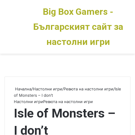
Big Box Gamers -
Българският сайт за
Меню
Switch skin
настолни игри
Начална
/
Настолни игри
/
Ревюта на настолни игри
/
Isle
of Monsters – I don’t
Настолни игри
Ревюта на настолни игри
Isle of Monsters –
I don’t