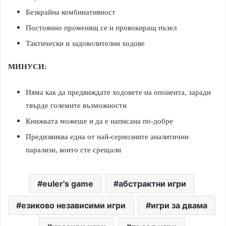
Безкрайна комбинативност
Постоянно променящ се и провокиращ пъзел
Тактически и задоволителни ходове
МИНУСИ:
Няма как да предвиждате ходовете на опонента, заради
твърде големите възможности
Книжката можеше и да е написана по-добре
Предизвиква една от най-сериозните аналитични
парализи, които сте срещали
euler's game
абстрактни игри
езиково независими игри
игри за двама