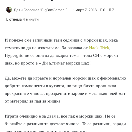
Деян Георгиев 'BigBoxGamer'
S
март 7, 2018
0
7
e
отнема 4 минути
n
d
a
И понеже сме започнали тази седмица с морски шах, нека
n
тематично да не изоставаме. За разлика от
Hack Trick
,
e
Hypergrid не се опитва да вкарва тема – това СИ е морски
m
шах, но просто е – Ди ълтимат морски шах!
a
i
Да, можете да играете и нормален морски шах с феноменално
l
добрите компоненти в кутията, но защо бихте пропиляли
прекрасните чипове, прозрачните зарове и мега якия плей мат
от материал за пад за мишка.
Играта очевидно е за двама, все пак е морски шах. Не се
бъркайте с различните цветове чипове. Те са различни, заради
специалните умения, които всеки цвят има.