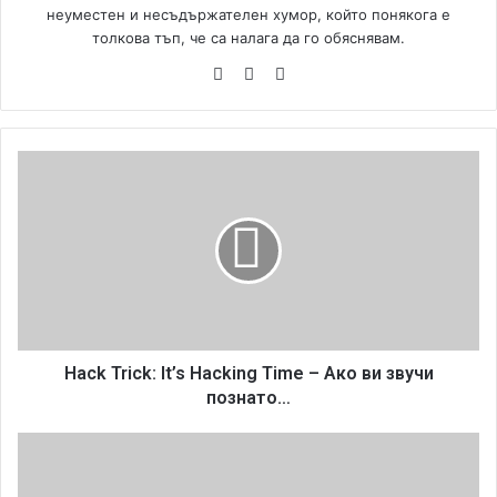
неуместен и несъдържателен хумор, който понякога е
толкова тъп, че са налага да го обяснявам.
We
Fa
Yo
bsi
ce
uT
te
bo
ub
ok
e
H
a
c
k
T
r
i
c
k
:
Hack Trick: It’s Hacking Time – Aко ви звучи
I
познато…
t
’
D
s
w
H
a