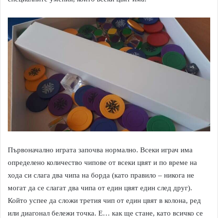
Първоначално играта започва нормално. Всеки играч има
определено количество чипове от всеки цвят и по време на
хода си слага два чипа на борда (като правило – никога не
могат да се слагат два чипа от един цвят един след друг).
Който успее да сложи третия чип от един цвят в колона, ред
или диагонал бележи точка. Е… как ще стане, като всичко се