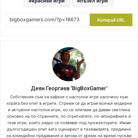
красиви игри
пъзел игри
Копирай URL
Деян Георгиев 'BigBoxGamer'
Собственик съм на кафене с настолни игри насочено към
хората без опит в игрите. Стремя се да играя всички модерни
и актуални настолни игри, но се опитвам да давам светлина
основно на по-странните, по-отритнатите, по-апокрифните и
тези игри, които рядко се появяват под прожекторите. Имам
дългогодишен опит като сценарист в телевизията, предимно
на комедийни предавания и затова от време на време пускам