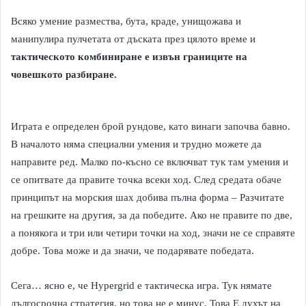
Всяко умение размества, бута, краде, унищожава и
манипулира пулчетата от дъската през цялото време и
тактическото комбиниране е извън границите на
човешкото разбиране.
Играта е определен брой рундове, като винаги започва бавно.
В началото няма специални умения и трудно можете да
направите ред. Малко по-късно се включват тук там умения и
се опитвате да правите точка всеки ход. След средата обаче
принципът на морския шах добива пълна форма – Разчитате
на грешките на другия, за да победите. Ако не правите по две,
а понякога и три или четири точки на ход, значи не се справяте
добре. Това може и да значи, че подарявате победата.
Сега… ясно е, че Hypergrid е тактическа игра. Тук нямате
дългосрочна стратегия, но това не е минус. Това Е духът на