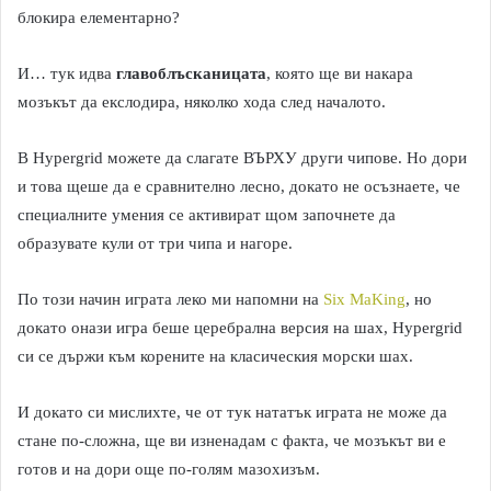
блокира елементарно?
И… тук идва
главоблъсканицата
, която ще ви накара
мозъкът да екслодира, няколко хода след началото.
В Hypergrid можете да слагате ВЪРХУ други чипове. Но дори
и това щеше да е сравнително лесно, докато не осъзнаете, че
специалните умения се активират щом започнете да
образувате кули от три чипа и нагоре.
По този начин играта леко ми напомни на
Six MaKing
, но
докато онази игра беше церебрална версия на шах, Hypergrid
си се държи към корените на класическия морски шах.
И докато си мислихте, че от тук нататък играта не може да
стане по-сложна, ще ви изненадам с факта, че мозъкът ви е
готов и на дори още по-голям мазохизъм.