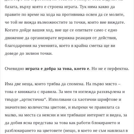
базата, върху която е строена играта. Тук няма какво да
правите по време на хода на противника освен да се молите,
че той не вижда възможностите за точки, които вие виждате.
Когато дойде вашия ход, вие ще се опитвате само с едно
движение да организирате верижна реакция от действия,
благодарения на уменията, което в крайна сметка ще ви
доведе до зилион точки.
Очевидно
играта е добра за това, което е
. Но не е перфектна.
Има две неща, които трябва да спомена. На първо място –
това е книжката с правила. За мен тя изглежда разхвърлена и
твърде „артистична“. Използвани са хаотични шрифтове и
значително количества цветове, и въпреки че правилата са
малко, на места са неясни и ми трябваше интернет и видеа, за
да добия ясна представа за това как работи блокирането и
разблокирането на цветовете (нещо, в което не съм навлизал в