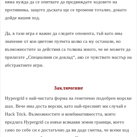
няма нужда да се опитвате да предвиждате ходовете на
противника, защото дъската ще се промени тотално, докато
дойде вашия ход.
Да, в тази игра е важно да следите опонента, тъй като има
значение от кои цветове пулчета колко са му останали, но
възможностите за действия са толкова много, че не можете да
прилагате „Специалния си доклад“, ако се чувствате мастър на
абстрактните игри.
Заключение
Hypergrid е най-чистата форма на генетично подобрен морски
шах. Вече има доста версии, като най-пресният ми случай е
Hack Trick. Възможностите и комбинативността, която
предлага Hypergrid са извън всякакви земни граници, което
само по себе си е достатъчно да ви даде сметка, че всеки ход