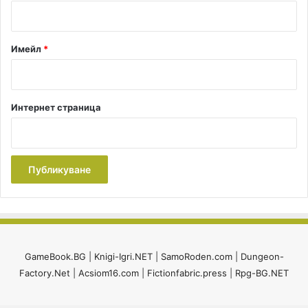
:
*
Имейл
*
Интернет страница
GameBook.BG
|
Knigi-Igri.NET
|
SamoRoden.com
|
Dungeon-
Factory.Net
|
Acsiom16.com
|
Fictionfabric.press
|
Rpg-BG.NET