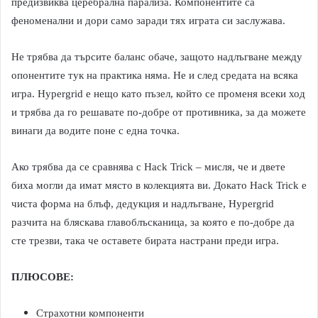
предизвиква церебрална парализа. Компонентите са
феноменални и дори само заради тях играта си заслужава.
Не трябва да търсите баланс обаче, защото надлъгване между
опонентите тук на практика няма. Не и след средата на всяка
игра. Hypergrid е нещо като пъзел, който се променя всеки ход
и трябва да го решавате по-добре от противника, за да можете
винаги да водите поне с една точка.
Ако трябва да се сравнява с Hack Trick – мисля, че и двете
биха могли да имат място в колекцията ви. Докато Hack Trick е
чиста форма на блъф, дедукция и надлъгване, Hypergrid
разчита на бляскава главоблъсканица, за която е по-добре да
сте трезви, така че оставете бирата настрани преди игра.
ПЛЮСОВЕ:
Страхотни компоненти