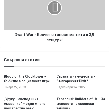
a
r
c
f
k
W
i
a
n
r
g
-
T
К
Dwarf War - Ковчег с тонове магнити и 3Д
i
о
пещери!
m
в
e
ч
–
е
Свързани статии
A
г
к
с
о
т
в
о
Blood on the Clocktower –
Страната на чудесата –
и
н
Събитие в социалните игри
Българският Dixit?
з
о
март 27, 2023
декември 14, 2022
в
в
у
е
„Уруку – експедиция
Tabannusi: Builders of Ur – За
ч
м
Амазонка“ – едно много
феновете на екселски
и
а
пристрастно ревю
таблици