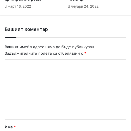
п
г
март 16, 2022
януари 24, 2022
о
н
з
и
н
т
а
и
Вашият коментар
т
и
о
3
…
Д
Вашият имейл адрес няма да бъде публикуван.
п
Задължителните полета са отбелязани с
*
е
щ
К
е
о
р
м
и
!
е
н
т
а
р
Име
*