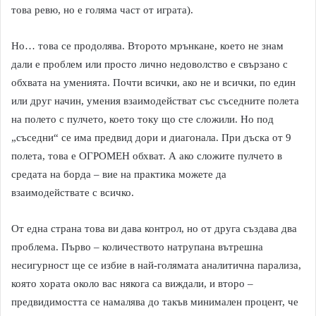
това ревю, но е голяма част от играта).
Но… това се продолява. Второто мрънкане, което не знам
дали е проблем или просто лично недоволство е свързано с
обхвата на уменията. Почти всички, ако не и всички, по един
или друг начин, умения взаимодействат със съседните полета
на полето с пулчето, което току що сте сложили. Но под
„съседни“ се има предвид дори и диагонала. При дъска от 9
полета, това е ОГРОМЕН обхват. А ако сложите пулчето в
средата на борда – вие на практика можете да
взаимодействате с всичко.
От една страна това ви дава контрол, но от друга създава два
проблема. Първо – количеството натрупана вътрешна
несигурност ще се избие в най-голямата аналитична парализа,
която хората около вас някога са виждали, и второ –
предвидимостта се намалява до такъв минимален процент, че