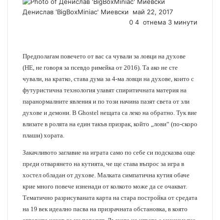
Денислав 'BigBoxMiniac' Миевски
S
май 22, 2017
0
e
4
отнема 3 минути
n
d
a
Предполагам повечето от вас са чували за ловци на духове
n
(НЕ, не говоря за псевдо римейка от 2016). Та ако не сте
e
чували, на кратко, става дума за 4-ма ловци на духове, които с
m
футуристична технология улавят спиритичната материя на
a
паранормалните явления и по този начина пазят света от зли
i
духове и демони. В Ghostel нещата са леко на обратно. Тук вие
l
влизате в ролята на един такъв призрак, който „лови“ (по-скоро
плаши) хората.
Закачливото заглавие на играта само по себе си подсказва още
преди отварянето на кутията, че ще става въпрос за игра в
хостел обладан от духове. Малката симпатична кутия обаче
крие много повече изненади от колкото може да се очакват.
Тематично разрисуваната карта на стара постройка от средата
на 19 век идеално пасва на призрачната обстановка, в която