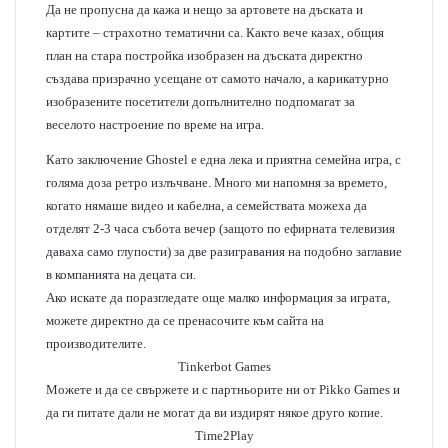
Да не пропусна да кажа и нещо за артовете на дъската и
картите – страхотно тематични са. Както вече казах, общия
план на стара постройка изобразен на дъската директно
създава призрачно усещане от самото начало, а карикатурно
изобразените посетители допълнително подпомагат за
веселото настроение по време на игра.
Като заключение Ghostel е една лека и приятна семейна игра, с
голяма доза ретро излъчване. Много ми напомня за времето,
когато нямаше видео и кабелна, а семействата можеха да
отделят 2-3 часа събота вечер (защото по ефирната телевизия
даваха само глупости) за две разигравания на подобно заглавие
в компанията на децата си.
Ако искате да поразгледате още малко информация за играта,
можете директно да се пренасочите към сайта на
производителите.
Tinkerbot Games
Можете и да се свържете и с партньорите ни от Pikko Games и
да ги питате дали не могат да ви издирят някое друго копие.
Time2Play