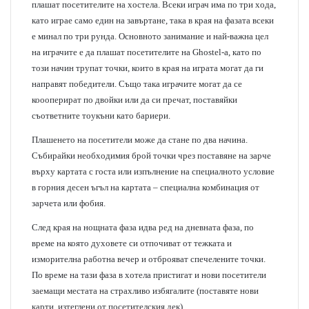
плашат посетителите на хостела. Всеки играч има по три хода,
като играе само един на завъртане, така в края на фазата всеки
е минал по три рунда. Основното занимание и най-важна цел
на играчите е да плашат посетителите на Ghostel-a, като по
този начин трупат точки, които в края на играта могат да ги
направят победители. Също така играчите могат да се
коооперират по двойки или да си пречат, поставяйки
съответните тоукъни като бариери.
Плашенето на посетители може да стане по два начина.
Събирайки необходимия брой точки чрез поставяне на зарче
върху картата с госта или изпълнение на специалното условие
в горния десен ъгъл на картата – специална комбинация от
зарчета или фобия.
След края на нощната фаза идва ред на дневната фаза, по
време на която духовете си отпочиват от тежката и
изморителна работна вечер и отброяват спечелените точки.
По време на тази фаза в хотела пристигат и нови посетители
заемащи местата на страхливо избягалите (поставяте нови
карти, изтеглени от посетителския дек).