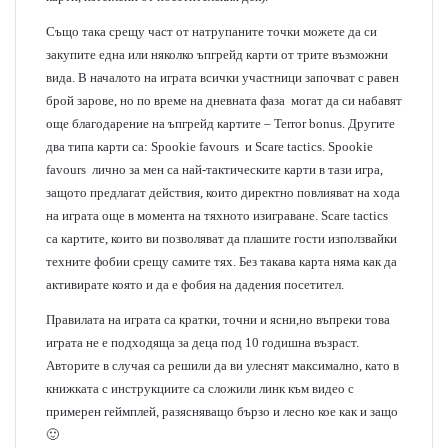
Също така срещу част от натрупаните точки можете да си
закупите една или няколко ъпгрейд карти от трите възможни
вида. В началото на играта всички участници започват с равен
брой зарове, но по време на дневната фаза могат да си набавят
още благодарение на ъпгрейд картите – Terror bonus. Другите
два типа карти са: Spookie favours и Scare tactics. Spookie
favours лично за мен са най-тактическите карти в тази игра,
защото предлагат действия, които директно повлияват на хода
на играта още в момента на тяхното изиграване. Scare tactics
са картите, които ви позволяват да плашите гости използвайки
техните фобии срещу самите тях. Без такава карта няма как да
активирате която и да е фобия на дадения посетител.
Правилата на играта са кратки, точни и ясни,но въпреки това
играта не е подходяща за деца под 10 годишна възраст.
Авторите в случая са решили да ви улеснят максимално, като в
книжката с инструкциите са сложили линк към видео с
примерен геймплей, разясняващо бързо и лесно кое как и защо
🙂