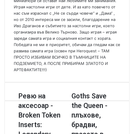
миниатюри си остават най любимите ми занимания.
Играя настолни игри от дете. И аз като повечето от
нас съм израснал с „Не се сърди човече“ и „Дама“ ,
но от 2010 интереса ми се засили, благодарение на
Иво Драганов и събитието за настолни игри, което
организира във Велико Търново. Защо играя – играя
зареди самата игра и социалния контакт с хората.
Победата не ми е приоритет, обичам да гледам как се
развива самата игра (освен при Heroquest – ТАМ
ПРОСТО ИЗБИВАМ ВСИЧКО В ТЪМНИЦИТЕ НА
ПОДЗЕМИЕТО, А ПОСЛЕ ПРИБИРАМ ЗЛАТОТО И
АРТЕФАКТИТЕ!!!)
Р
Ревю на
G
Goths Save
е
o
аксесоар -
the Queen -
в
t
ю
h
Broken Token
плъхове,
н
s
Inserts:
брадви,
а
S
а
a