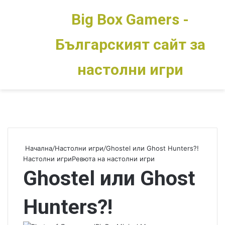
Big Box Gamers -
Българският сайт за
Меню
Switch skin
настолни игри
Начална
/
Настолни игри
/
Ghostel или Ghost Hunters?!
Настолни игри
Ревюта на настолни игри
Ghostel или Ghost
Hunters?!