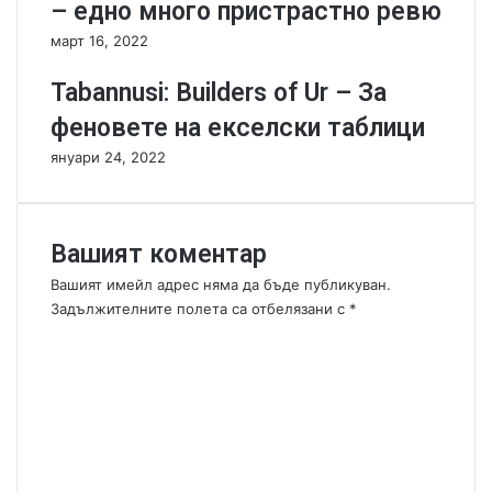
– едно много пристрастно ревю
s
а
e
д
март 16, 2022
r
в
t
и
Tabannusi: Builders of Ur – За
s
,
феновете на екселски таблици
:
п
L
р
януари 24, 2022
e
а
g
с
e
е
n
т
Вашият коментар
d
а
Вашият имейл адрес няма да бъде публикуван.
a
в
Задължителните полета са отбелязани с
r
к
*
y
а
К
E
т
о
n
а
м
c
п
е
o
у
н
u
л
т
n
т
а