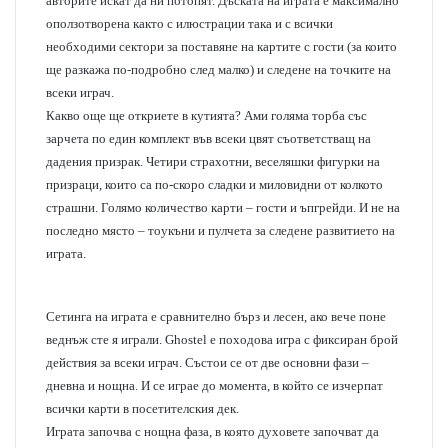
авторите искат да ни потопят. Дъската на играта е максимално
oползотворена както с илюстрации така и с всички
необходими сектори за поставяне на картите с гости (за които
ще разкажа по-подробно след малко) и следене на точките на
всеки играч.
Какво още ще откриете в кутията? Ами голяма торба със
зарчета по един комплект във всеки цвят съответстващ на
дадения призрак. Четири страхотни, веселяшки фигурки на
призраци, които са по-скоро сладки и миловидни от колкото
страшни. Голямо количество карти – гости и ъпгрейди. И не на
последно място – тоукъни и пулчета за следене развитието на
играта.
Сетинга на играта е сравнително бърз и лесен, ако вече поне
веднъж сте я играли. Ghostel е походова игра с фиксиран брой
действия за всеки играч. Състои се от две основни фази –
дневна и нощна. И се играе до момента, в който се изчерпат
всички карти в посетителския дек.
Играта започва с нощна фаза, в която духовете започват да