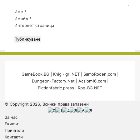
t
и
р
e
е
:
Име
*
r
д
*
Имейл
*
s
н
Интернет страница
:
а
A
т
l
в
i
ъ
e
р
n
д
е
д
GameBook.BG
|
Knigi-Igri.NET
|
SamoRoden.com
|
е
Dungeon-Factory.Net
|
Acsiom16.com
|
б
Fictionfabric.press
|
Rpg-BG.NET
е
л
© Copyright 2026, Всички права запазени
а
к
За нас
р
Екипът
а
Приятели
л
Контакти
и