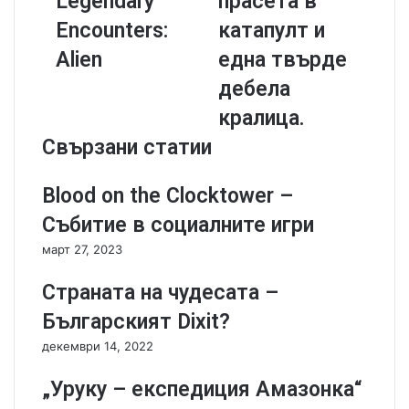
Legendary
прасета в
к
v
Encounters:
катапулт и
с
e
е
t
Alien
една твърде
с
h
дебела
о
e
а
Q
кралица.
р
u
Свързани статии
-
e
B
e
r
n
Blood on the Clocktower –
o
-
Събитие в социалните игри
k
п
e
л
март 27, 2023
n
ъ
T
х
Страната на чудесата –
o
о
Българският Dixit?
k
в
e
е
декември 14, 2022
n
,
I
б
„Уруку – експедиция Амазонка“
n
р