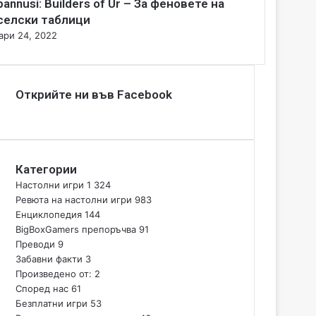
bannusi: Builders of Ur – За феновете на
селски таблици
ари 24, 2022
Открийте ни във Facebook
Категории
Настолни игри
1 324
Ревюта на настолни игри
983
Енциклопедия
144
BigBoxGamers препоръчва
91
Преводи
9
Забавни факти
3
Произведено от:
2
Според нас
61
Безплатни игри
53