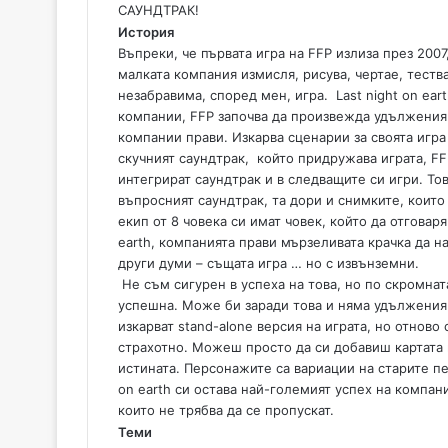
САУНДТРАК!
История
Въпреки, че първата игра на FFP излиза през 200
малката компания измисля, рисува, чертае, тества
незабравима, според мен, игра. Last night on ea
компании, FFP започва да произвежда удължения.
компании прави. Изкарва сценарии за своята игр
скучният саундтрак, който придружава играта, FF
интегрират саундтрак и в следващите си игри. То
въпросният саундтрак, та дори и снимките, които 
екип от 8 човека си имат човек, който да отговар
earth, компанията прави мързеливата крачка да н
други думи – същата игра … но с извънземни.
Не съм сигурен в успеха на това, но по скромнат
успешна. Може би заради това и няма удължения з
изкарват stand-alone версия на играта, но отново
страхотно. Можеш просто да си добавиш картата 
истината. Персонажите са вариации на старите пе
on earth си остава най-големият успех на компан
които не трябва да се пропускат.
Теми