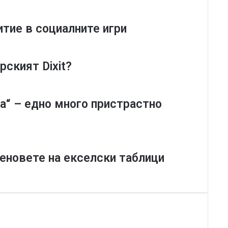
e
i
итие в социалните игри
e
r
'
s
рският Dixit?
C
i
v
а“ – едно много пристрастно
i
l
i
z
a
а феновете на екселски таблици
t
i
o
n
-
Д
а