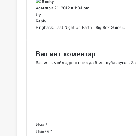
к
Booky
в
а
ноември 21, 2012 в 1:34 pm
и
з
try
я
а
Reply
с
:
Pingback:
Last Night on Earth | Big Box Gamers
в
я
т
!
Вашият коментар
Вашият имейл адрес няма да бъде публикуван.
За
К
о
м
е
н
т
а
р
:
Име
*
*
Имейл
*