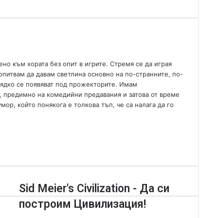
n
e
m
a
i
l
но към хората без опит в игрите. Стремя се да играя
опитвам да давам светлина основно на по-странните, по-
 рядко се появяват под прожекторите. Имам
, предимно на комедийни предавания и затова от време
р, който понякога е толкова тъп, че са налага да го
S
Sid Meier's Civilization - Да си
i
построим Цивилизация!
d
M