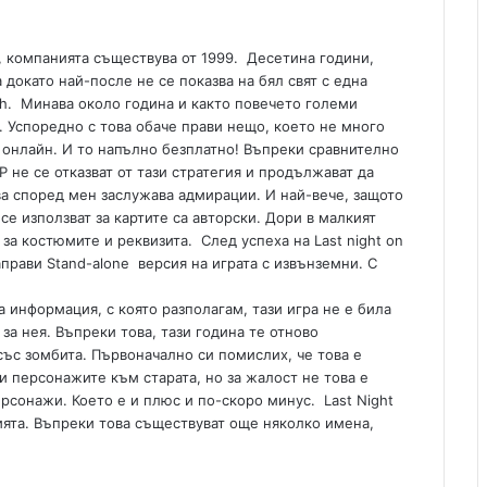
7, компанията съществува от 1999. Десетина години,
 докато най-после не се показва на бял свят с една
rth. Минава около година и както повечето големи
 Успоредно с това обаче прави нещо, което не много
а онлайн. И то напълно безплатно! Въпреки сравнително
P не се отказват от тази стратегия и продължават да
ва според мен заслужава адмирации. И най-вече, защото
се използват за картите са авторски. Дори в малкият
я за костюмите и реквизита. След успеха на Last night on
аправи Stand-alone версия на играта с извънземни. С
а информация, с която разполагам, тази игра не е била
а нея. Въпреки това, тази година те отново
 със зомбита. Първоначално си помислих, че това е
и персонажите към старата, но за жалост не това е
рсонажи. Което е и плюс и по-скоро минус. Last Night
ията. Въпреки това съществуват още няколко имена,