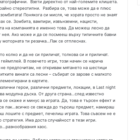
матографични. Взети директно от най-големите клишета.
райно стереотипни. Разбира се, това може да е плюс
зомбитата! Понякога си мисля, че хората просто не знаят
ах се. Зомбита, вампири, извънземни, нацисти,
та на компанията е именно това. Да можеш лесно да
т нея. Ако може и да се посмееш върху типичните бавни
у моторната ти резачка…Пак се отплеснах.
то колко и да не си приличат, толкова си и приличат.
 геймплей. В повечето игри, този начин се нарича
з не предпочитам, не откривам мятането на шестици
итките винаги са лесни – събират се зарове с малкото
плементирани в картите.
злични герои, различни предмети, локации, в Last night
вува модулна дъска. От друга страна…след известно
 се окаже и минус за играта. Да, това е търсен ефект и
 все пак…всичко се свежда до търсиш предмет, намираш
ш лошите с предмет, печелиш играта. Това съвсем не е
 стратегия. Има доста случайност в тези игри.
Но…разнообразния хаос.