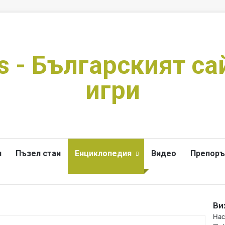
s - Българският са
игри
и
Пъзел стаи
Енциклопедия
Видео
Препоръ
Ви
C
Нас