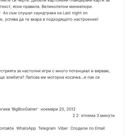
лните си черти. Дебели картонени гланцирани карти за
 текст, ясни правила. Великолепни миниатюри.
 Аз съм слушал саундтрака на Last night on
а е, успява да те вкара в подходящото настроение!
устрията за настолни игри с много потенциал и вярвам,
е зомбита? Липсва ми моторна косачка…и пак се
гиев 'BigBoxGamer'
S
ноември 20, 2012
e
2
2
отнема 3 минути
n
ontakte
WhatsApp
Telegram
d
Viber
Сподели по Email
a