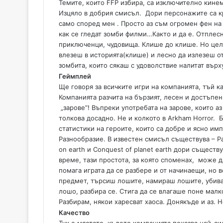
Темите, които FFP избира, са изключително кине
Изцяло в добрия смисъл. Дори персонажите са к
само според мен . Просто аз съм огромен фен на 
как се гледат зомби филми…Както и да е. Отплесн
приключенци, чудовища. Клише до клише. Но цел
влезеш в историята(клише) и лесно да излезеш о
зомбита, които сякаш с удоволствие налитат върх
Геймплей
Ще говоря за всичките игри на компанията, тъй ка
Компанията разчита на бързият, лесен и достъпен
„зарове”! Въпреки употребата на зарове, които а
толкова досадно. Не и колкото в Arkham Horror. Б
статистики на героите, които са добре и ясно им
Разнообразие. В известен смисъл съществува – Ра
on earth и Conquest of planet earth дори същест
време, тази простота, за която споменах, може да
помага играта да се разбере и от начинаещи, но
предмет, търсиш лошите, намираш лошите, убива
лошо, разбира се. Стига да се влагаше поне малко
Разбирам, някои харесват хаоса. Донякъде и аз. 
Качество