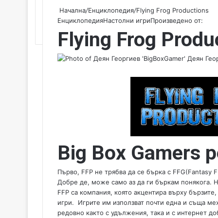
Начална
/
Енциклопедия
/
Flying Frog Productions
Енциклопедия
Настолни игри
Произведено от:
Flying Frog Produ
Деян Геор
Big Box Gamers р
Първо, FFP не трябва да се бърка с FFG(Fantasy F
Добре де, може само аз да ги бъркам понякога. 
FFP са компания, която акцентира върху бързите
игри. Игрите им използват почти една и съща ме
редовно както с удължения, така и с интернет до