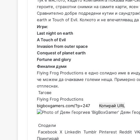
Тук е мястото, където компанията показва най-си
героите, страхотни снимки на самите карти, ясен
Сравнително добре подредени кутии и саундтрак!
earth и Touch of Evil. Колкото и не впечатляващ д
Игри:
Last night on earth
A Touch of Evil
Invasion from outer space
Conquest of planet earth
Fortune and glory
Финални думи
Flying Frog Productions е едно солидно име в инд
че можем да очакваме големи неща. Примерно ощ
отплеснах.
Тагове
Flying Frog Productions
Копирай URL
Деян Геор
Сподели
Facebook
X
LinkedIn
Tumblr
Pinterest
Reddit
VK
Принтирай