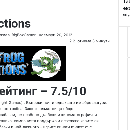
Ta
l
o
ек
s
яну
ctions
e
гиев 'BigBoxGamer'
S
ноември 20, 2012
e
2
2
отнема 3 минути
n
d
a
n
e
m
a
ейтинг – 7.5/10
i
l
light Games) . Въпреки почти еднаквите им абревиатури.
Но не трябва! Защото нямат нищо общо.
, забавни, не особено дълбоки и кинематографични
ханика, компанията поддържа и освежава игрите си
бавки и най-важното – игрите винаги вървят със