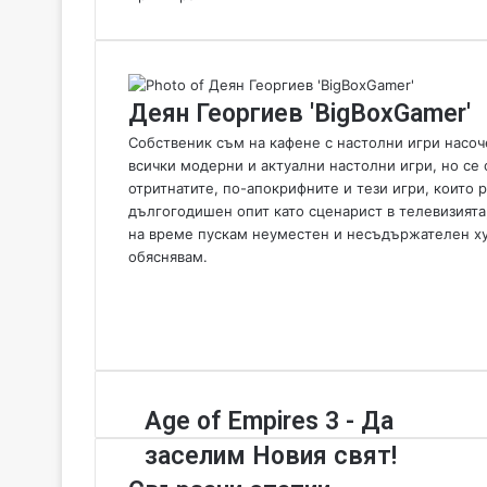
Деян Георгиев 'BigBoxGamer'
Собственик съм на кафене с настолни игри насоче
всички модерни и актуални настолни игри, но се 
отритнатите, по-апокрифните и тези игри, които
дългогодишен опит като сценарист в телевизията
на време пускам неуместен и несъдържателен хумо
обяснявам.
W
e
F
b
a
Y
s
c
o
i
e
u
t
b
T
A
Age of Empires 3 - Да
e
o
u
g
o
b
заселим Новия свят!
e
k
e
o