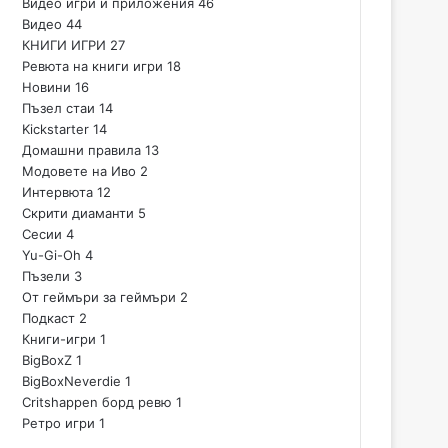
Видео игри и приложения
46
Видео
44
КНИГИ ИГРИ
27
Ревюта на книги игри
18
Новини
16
Пъзел стаи
14
Kickstarter
14
Домашни правила
13
Модовете на Иво
2
Интервюта
12
Скрити диаманти
5
Сесии
4
Yu-Gi-Oh
4
Пъзели
3
От геймъри за геймъри
2
Подкаст
2
Книги-игри
1
BigBoxZ
1
BigBoxNeverdie
1
Critshappen борд ревю
1
Ретро игри
1