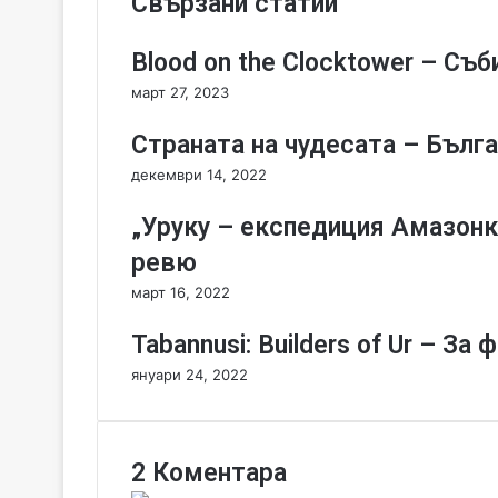
Свързани статии
f
E
Blood on the Clocktower – Съб
m
p
март 27, 2023
i
r
Страната на чудесата – Бълга
e
декември 14, 2022
s
3
„Уруку – експедиция Амазонк
-
Д
ревю
а
март 16, 2022
з
а
Tabannusi: Builders of Ur – З
с
е
януари 24, 2022
л
и
м
Н
2 Коментара
о