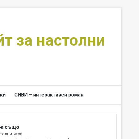
йт за настолни
ки
СИВИ – интерактивен роман
Switch skin
Търси за
ж също
толни игри