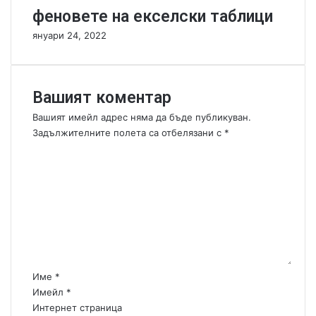
e
о
феновете на екселски таблици
n
б
януари 24, 2022
d
о
e
т
r
и
s
Вашият коментар
Вашият имейл адрес няма да бъде публикуван.
Задължителните полета са отбелязани с
*
К
о
м
е
н
т
а
р
:
Име
*
*
Имейл
*
Интернет страница