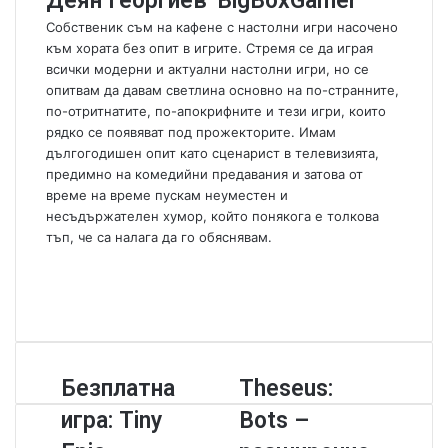
Деян Георгиев 'BigBoxGamer'
m
Собственик съм на кафене с настолни игри насочено
a
към хората без опит в игрите. Стремя се да играя
i
всички модерни и актуални настолни игри, но се
l
опитвам да давам светлина основно на по-странните,
по-отритнатите, по-апокрифните и тези игри, които
рядко се появяват под прожекторите. Имам
дългогодишен опит като сценарист в телевизията,
предимно на комедийни предавания и затова от
време на време пускам неуместен и
несъдържателен хумор, който понякога е толкова
тъп, че са налага да го обяснявам.
W
e
F
b
a
Y
s
c
o
i
e
u
t
b
T
Б
Безплатна
T
Theseus:
e
o
u
е
h
o
b
игра: Tiny
Bots –
з
e
k
e
п
s