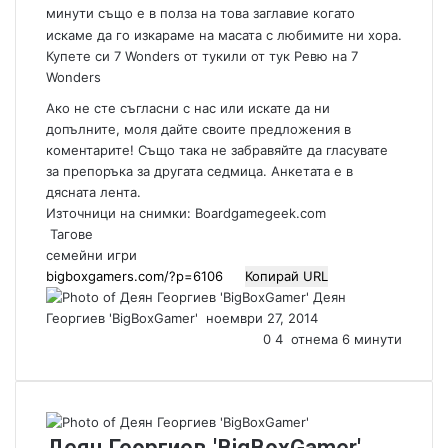
минути също е в полза на това заглавие когато
искаме да го изкараме на масата с любимите ни хора.
Купете си 7 Wonders от тук
или от тук
Ревю на 7
Wonders
Ако не сте съгласни с нас или искате да ни
допълните, моля дайте своите предложения в
коментарите! Също така не забравяйте да гласувате
за препоръка за другата седмица. Анкетата е в
дясната лента.
Източници на снимки: Boardgamegeek.com
Тагове
семейни игри
Копирай URL
Деян
Георгиев 'BigBoxGamer'
S
ноември 27, 2014
e
0
4
отнема 6 минути
n
d
a
n
e