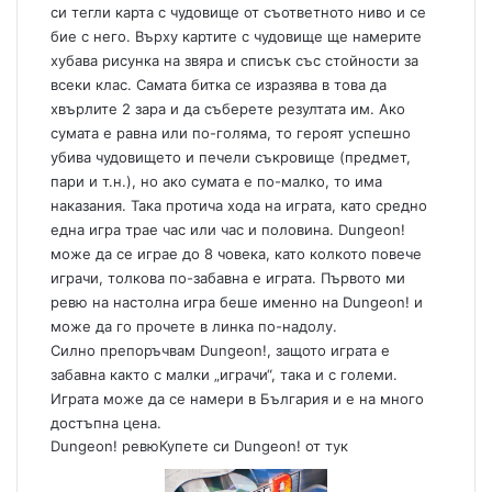
си тегли карта с чудовище от съответното ниво и се
бие с него. Върху картите с чудовище ще намерите
хубава рисунка на звяра и списък със стойности за
всеки клас. Самата битка се изразява в това да
хвърлите 2 зара и да съберете резултата им. Ако
сумата е равна или по-голяма, то героят успешно
убива чудовището и печели съкровище (предмет,
пари и т.н.), но ако сумата е по-малко, то има
наказания. Така протича хода на играта, като средно
една игра трае час или час и половина. Dungeon!
може да се играе до 8 човека, като колкото повече
играчи, толкова по-забавна е играта. Първото ми
ревю на настолна игра беше именно на Dungeon! и
може да го прочете в линка по-надолу.
Силно препоръчвам Dungeon!, защото играта е
забавна както с малки „играчи“, така и с големи.
Играта може да се намери в България и е на много
достъпна цена.
Dungeon! ревю
Купете си Dungeon! от тук