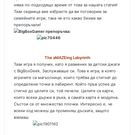
няма по-подходящо време от това за нашата статия!
Тази седмица вие избрахте да ви поговорим за
семейните игри, така че ето какво бихме ви
препоръчали!
BigBoxGamer препоръчва:
The aMAZEing Labyrinth
Тази игра я получих, като я размених за детски джаги
с BigBoxGeek. Заслужаваше си. Това е игра, в която
играчите са магьосници, които трябва да стигнат до
определени точки в лабиринт. Който пръв успее да
стигне до целите си, той печели. Целите са карти,
които всеки държи в ръка, а самата карта е модулна.
Състои се от множество плочки. Интересно е, че
всеки ход можеш да променяш дъската, защото
вземаш