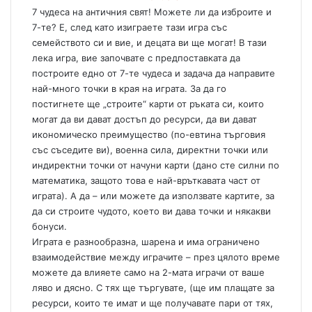
7 чудеса на античния свят! Можете ли да изброите и
7-те? Е, след като изиграете тази игра със
семейството си и вие, и децата ви ще могат! В тази
лека игра, вие започвате с предпоставката да
построите едно от 7-те чудеса и задача да направите
най-много точки в края на играта. За да го
постигнете ще „строите“ карти от ръката си, които
могат да ви дават достъп до ресурси, да ви дават
икономическо преимущество (по-евтина търговия
със съседите ви), военна сила, директни точки или
индиректни точки от начуни карти (дано сте силни по
математика, защото това е най-връткавата част от
играта). А да – или можете да използвате картите, за
да си строите чудото, което ви дава точки и някакви
бонуси.
Играта е разнообразна, шарена и има ограничено
взаимодействие между играчите – през цялото време
можете да влияете само на 2-мата играчи от ваше
ляво и дясно. С тях ще търгувате, (ще им плащате за
ресурси, които те имат и ще получавате пари от тях,