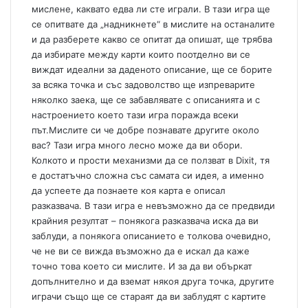
мислене, каквато едва ли сте играли. В тази игра ще
се опитвате да „надникнете“ в мислите на останалите
и да разберете какво се опитат да опишат, ще трябва
да избирате между карти които поотделно ви се
виждат идеални за даденото описание, ще се борите
за всяка точка и със задоволство ще изпреварите
няколко заека, ще се забавлявате с описанията и с
настроението което тази игра поражда всеки
път.Мислите си че добре познавате другите около
вас? Тази игра много лесно може да ви обори.
Колкото и прости механизми да се ползват в Dixit, тя
е достатъчно сложна със самата си идея, а именно
да успеете да познаете коя карта е описал
разказвача. В тази игра е невъзможно да се предвиди
крайния резултат – понякога разказвача иска да ви
заблуди, а понякога описанието е толкова очевидно,
че не ви се вижда възможно да е искал да каже
точно това което си мислите. И за да ви объркат
допълнително и да вземат някоя друга точка, другите
играчи също ще се стараят да ви заблудят с картите