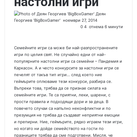
настолни игри
Деян
Георгиев 'BigBoxGamer'
S
ноември 27, 2014
e
0
4
отнема 6 минути
n
d
a
Семейните игри са може би най-разпространените
n
игри по целия свят. Не случайно едни от най-
e
популярните настолни игри са семейни –
Пандемия
и
m
Каркасон
. А и често конкурсите за настолни игри се
a
печелят от такъв тип игри… след което ние
i
геймърите оплюваме тези конкурси, разбира се.
l
Въпреки това, трябва да се признае силата на
семейните игри. Те са приятни, леки, шарени, с
прости правила и подходящи дори и за деца. В
повечето случаи са напълно неконфликтни и по
презумция не трябва да създават неприятни емоции
и препирни. Ние, геймърите, рядко играем тези игри,
но когато ни дойде семейството на гости по
празниците трябва да сме подготвени. Мисля, че