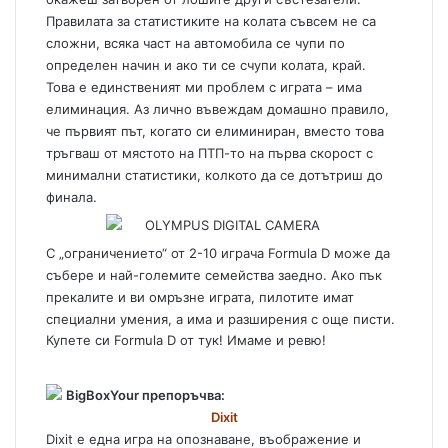
Правилата за статистиките на колата съвсем не са
сложни, всяка част на автомобила се чупи по
определен начин и ако ти се счупи колата, край.
Това е единственият ми проблем с играта – има
елиминация. Аз лично въвеждам домашно правило,
че първият път, когато си елиминиран, вместо това
тръгваш от мястото на ПТП-то на първа скорост с
минимални статистики, колкото да се дотътриш до
финала.
С „ограничението“ от 2-10 играча Formula D може да
събере и най-големите семейства заедно. Ако пък
прекалите и ви омръзне играта, пилотите имат
специални умения, а има и разширения с още писти.
Купете си Formula D от тук!
Имаме и ревю!
BigBoxYour препоръчва:
Dixit
Dixit е една игра на опознаване, въображение и