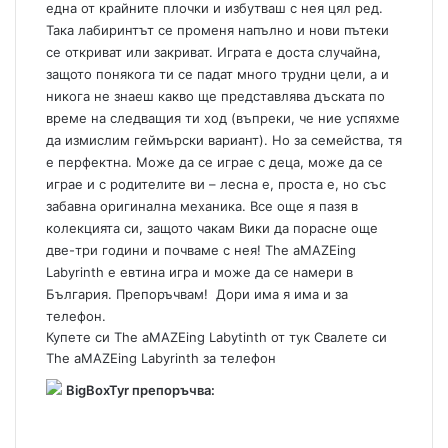
една от крайните плочки и избутваш с нея цял ред.
Така лабиринтът се променя напълно и нови пътеки
се откриват или закриват. Играта е доста случайна,
защото понякога ти се падат много трудни цели, а и
никога не знаеш какво ще представлява дъската по
време на следващия ти ход (въпреки, че ние успяхме
да измислим геймърски вариант). Но за семейства, тя
е перфектна. Може да се играе с деца, може да се
играе и с родителите ви – лесна е, проста е, но със
забавна оригинална механика. Все още я пазя в
колекцията си, защото чакам Вики да порасне още
две-три години и почваме с нея! The aMAZEing
Labyrinth е евтина игра и може да се намери в
България. Препоръчвам! Дори има я има и за
телефон.
Купете си The aMAZEing Labytinth от тук
Свалете си
The aMAZEing Labyrinth за телефон
BigBoxTyr препоръчва: