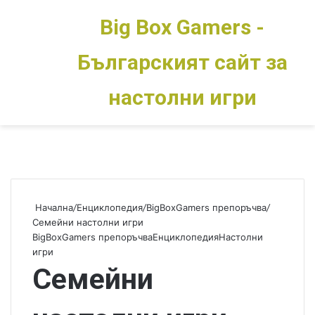
Big Box Gamers -
Българският сайт за
Меню
Switch skin
настолни игри
Начална
/
Енциклопедия
/
BigBoxGamers препоръчва
/
Семейни настолни игри
BigBoxGamers препоръчва
Енциклопедия
Настолни
игри
Семейни