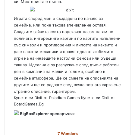
си. Мистерията е пълна.
Играта според мен е създадена по начало за
семейна, или поне такова впечатление оставя.
Сладките зайчета които подскачат насам натам по
поляната, интересните картини по картите изпълнени
със символи и противоречия и липсата на каквито и
да е сложни механики я правят една от любимите
игри на начинаещите настолни фенови или бъдещи
такива. Идеална е за разпускане след дълъг работен
ден в компания на малки и големи, особено в
семейна атмосфера. Ще се смеете на описанията на
другите и ще се радвате след всяка позната карта със
странно описание, гарантирам.
Купете си Dixit от Paladium Games
Купете си Dixit от
BoardGames.Bg
BigBoxExplorer препоръчва:
7 Wonders