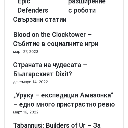
Epic
разширение
л
e
Defenders
с роботи
а
u
т
s
Свързани статии
н
:
а
B
Blood on the Clocktower –
и
o
г
t
Събитие в социалните игри
р
s
март 27, 2023
а
–
:
р
Страната на чудесата –
T
а
i
з
Българският Dixit?
n
ш
декември 14, 2022
y
и
E
р
„Уруку – експедиция Амазонка“
p
е
i
н
– едно много пристрастно ревю
c
и
март 16, 2022
D
е
e
с
Tabannusi: Builders of Ur – За
f
р