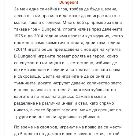
Dungeon!
За мен една семейна игра, трябва да бъде шарена,
лесна от към правила и да може да се играе както с
малки, така и с големи. Много добър пример за една
такава игра – Dungeon!. Играта излиза през далечната
1975 и до 2014 година има излезли куп издания, които
променят само козметично играта, дори тази година
(2014) играта беше преиздадена с нов арт на кутията.
В Dungeon! играчите поемат ролята на герои, които
се спускат в тъмницата и … естествено, избиват де
що има зверове и гадини и си тръгват с цялата слава
и съкровище. Целта на играчите е да се бият из
тъмницата, докато натрупат дадено количество злато
и после да излязат от нея. Играта има хубав арт по
картите и по игралната дъска. Самата дъска е
разделена на различни „нива“ и стаи, като спрямо
нивото, в което бродят героите, може да срещнат по-
трудни или по-лесни чудовища за убиване.
По време на своя ход, играчът има право да се мести
до 5 полета по дъската и ако е влязъл в стая, то той