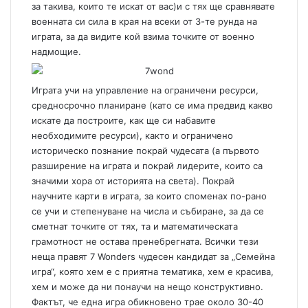
за такива, които те искат от вас)и с тях ще сравнявате
военната си сила в края на всеки от 3-те рунда на
играта, за да видите кой взима точките от военно
надмощие.
Играта учи на управление на ограничени ресурси,
средносрочно планиране (като се има предвид какво
искате да построите, как ще си набавите
необходимите ресурси), както и ограничено
историческо познание покрай чудесата (а първото
разширение на играта и покрай лидерите, които са
значими хора от историята на света). Покрай
научните карти в играта, за които споменах по-рано
се учи и степенуване на числа и събиране, за да се
сметнат точките от тях, та и математическата
грамотност не остава пренебрегната. Всички тези
неща правят 7 Wonders чудесен кандидат за „Семейна
игра“, която хем е с приятна тематика, хем е красива,
хем и може да ни понаучи на нещо конструктивно.
Фактът, че една игра обикновено трае около 30-40