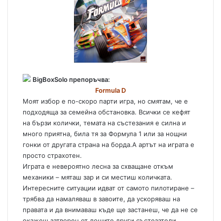
BigBoxSolo препоръчва:
Formula D
Моят избор е по-скоро парти игра, но смятам, че е
подходяща за семейна обстановка. Всички се кефят
на бързи колички, темата на състезания е силна и
много приятна, била тя за Формула 1 или за нощни
гонки от другата страна на борда.А артът на играта е
просто страхотен.
Играта е невероятно лесна за схващане откъм
механики – мяташ зар и си местиш количката.
Интересните ситуации идват от самото пилотиране –
трябва да намаляваш в завоите, да ускоряваш на
правата и да внимаваш къде ще застанеш, че да не се
окажеш затворен от лошите други състезатели.