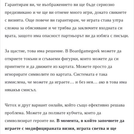
Гарантирам ви, че въображението ви ще бъде сериозно
предизвикано и че ще ви отнеме много игри, докато свикнете
с визията. Още повече ви гарантирам, че играта става ултра
сложна за обясняване и че трябва да заключите входната си
врата, защото има опасност партньорът ви да избяга с писъци.
За щастие, това има решение. В Boardgamegeek можете да
откриете токъни и сгъваеми фигурки, които можете да си
принтнете и да движите из картата. Можете просто да
игнорирате символите по картата. Системата е така
измислена, че можете да играете… и без нея… ако в това има
някакъв смисъл.
Четох и друг вариант онлайн, който също ефективно решава
проблема. Можете да ползвате кубчета, които да
символизират героите ви.
В момента, в който започнете да
играете с модифицираната визия, играта светва и ще