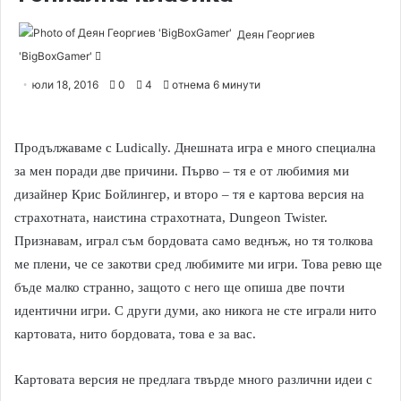
Деян Георгиев
'BigBoxGamer'
S
e
юли 18, 2016
0
4
отнема 6 минути
n
d
a
Продължаваме с Ludically. Днешната игра е много специална
n
за мен поради две причини. Първо – тя е от любимия ми
e
дизайнер Крис Бойлингер, и второ – тя е картова версия на
m
страхотната, наистина страхотната, Dungeon Twister.
a
Признавам, играл съм бордовата само веднъж, но тя толкова
i
ме плени, че се закотви сред любимите ми игри. Това ревю ще
l
бъде малко странно, защото с него ще опиша две почти
идентични игри. С други думи, ако никога не сте играли нито
картовата, нито бордовата, това е за вас.
Картовата версия не предлага твърде много различни идеи с