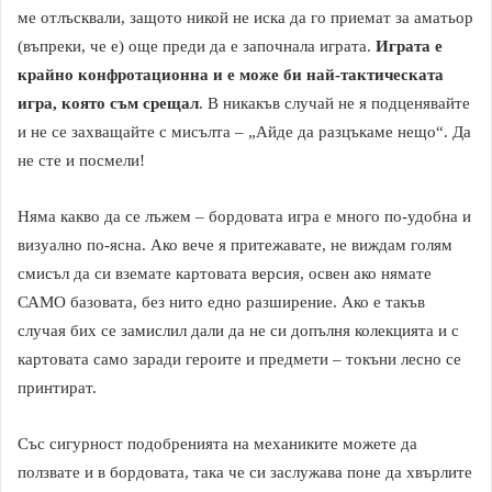
ме отлъсквали, защото никой не иска да го приемат за аматьор
(въпреки, че е) още преди да е започнала играта.
Играта е
крайно конфротационна и е може би най-тактическата
игра, която съм срещал
. В никакъв случай не я подценявайте
и не се захващайте с мисълта – „Айде да разцъкаме нещо“. Да
не сте и посмели!
Няма какво да се лъжем – бордовата игра е много по-удобна и
визуално по-ясна. Ако вече я притежавате, не виждам голям
смисъл да си вземате картовата версия, освен ако нямате
САМО базовата, без нито едно разширение. Ако е такъв
случая бих се замислил дали да не си допълня колекцията и с
картовата само заради героите и предмети – токъни лесно се
принтират.
Със сигурност подобренията на механиките можете да
ползвате и в бордовата, така че си заслужава поне да хвърлите