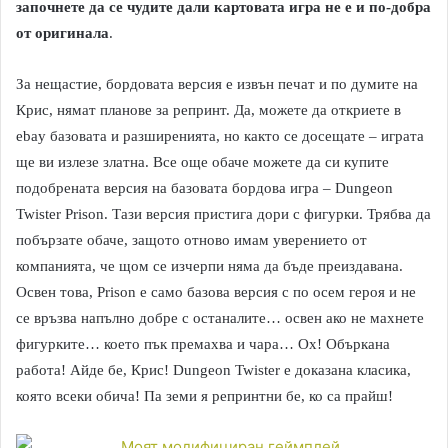
започнете да се чудите дали картовата игра не е и по-добра
от оригинала
.
За нещастие, бордовата версия е извън печат и по думите на
Крис, нямат планове за репринт. Да, можете да откриете в
ebay базовата и разширенията, но както се досещате – играта
ще ви излезе златна. Все още обаче можете да си купите
подобрената версия на базовата бордова игра – Dungeon
Twister Prison. Тази версия пристига дори с фигурки. Трябва да
побързате обаче, защото отново имам уверението от
компанията, че щом се изчерпи няма да бъде преиздавана.
Освен това, Prison е само базова версия с по осем героя и не
се връзва напълно добре с останалите… освен ако не махнете
фигурките… което пък премахва и чара… Ох! Объркана
работа! Айде бе, Крис! Dungeon Twister е доказана класика,
която всеки обича! Па земи я репринтни бе, ко са прайш!