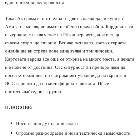
един поглед върху правилата.
Така! Ако нямате нито една от двете, какво да си купите?
Ами… не мисля, че имате особено голям избор. Бордовите са
изчерпани, с изключение на Prison версията, която също
съвсем скоро ще свърши. Всичко останало, което откриете
онлайн ще ви струва поне една зълва и три чичовци.
Картовата версия все още се открива на много места, а цената
й е повече от достъпна. Със сигурност ви препоръчвам да
посегнете към нея, но с огромният условие да потърсите в
BGG варианти да си модифицирате визията. Не се
притеснявайте, не е трудно.
ПЛЮСОВЕ
:
Носи същия дух на оригинала
Огромно разнообразие и нови тактически възможности