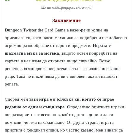
Моят модифициран геймплей.
Заключение
Dungeon Twister the Card Game е кажи-речи копие на
оригинала си, като някои механики са подобрени и е добавено
огромно разнообразие от герои и предмети.
Играта е
шахматна мъка за мозъка
, защото освен подредбата на
картата в нея няма да откриете нищо случайно. Всяко
решение, всяко движение, всеки сетъп – всичко е във ваши
ръце. Така че никой няма да ви е виновен, ако ви нашокат
репата.
Според мен
тази игра е в блясъка си, когато се играе
редовно от едни и същи хора
. Определено опитните играчи
ще разпарчетосат всеки нов, който дръзне дори и да си
помисли, че има някакъв шанс. От друга страна, играта
пристига с хендикап опции, но честно казано, мен винаги са