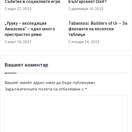
а
i
Събитие в социалните игри
Българският Dixit?
н
f
март 27, 2023
декември 14, 2022
а
u
в
l
„Уруку – експедиция
Tabannusi: Builders of Ur – За
р
G
Амазонка“ – едно много
феновете на екселски
е
a
пристрастно ревю
таблици
м
m
март 16, 2022
януари 24, 2022
е
e
т
-
о
ф
и
у
Вашият коментар
ж
т
е
б
л
о
Вашият имейл адрес няма да бъде публикуван.
и
л
Задължителните полета са отбелязани с
*
р
н
а
а
К
н
и
о
и
г
м
м
р
е
а
е
ч
з