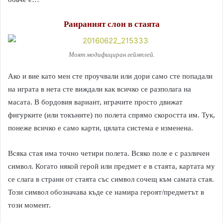
Раираният слон в стаята
Моят модифициран геймплей.
Ако и вие като мен сте проучвали или дори само сте попадали
на играта в нета сте виждали как всичко се разполага на
масата. В бордовия вариант, играчите просто движат
фигурките (или токъните) по полета спрямо скоростта им. Тук,
понеже всичко е само карти, цялата система е изменена.
Всяка стая има точно четири полета. Всяко поле е с различен
символ. Когато някой герой или предмет е в стаята, картата му
се слага в страни от стаята със символ сочещ към самата стая.
Този символ обозначава къде се намира героят/предметът в
този момент.