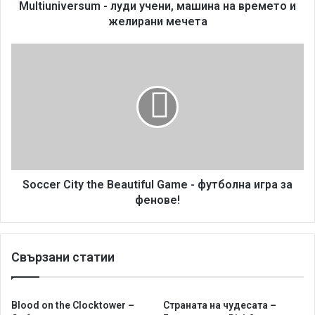
e
Multiuniversum - луди учени, машина на времето и
r
желирани мечета
s
u
S
m
o
-
c
л
c
у
e
д
r
и
C
у
i
ч
t
е
y
Soccer City the Beautiful Game - футболна игра за
н
t
фенове!
и
h
,
e
м
B
Свързани статии
а
e
ш
a
и
u
н
t
Blood on the Clocktower –
Страната на чудесата –