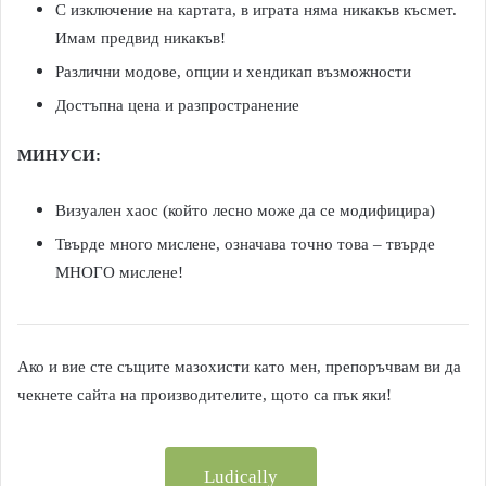
С изключение на картата, в играта няма никакъв късмет.
Имам предвид никакъв!
Различни модове, опции и хендикап възможности
Достъпна цена и разпространение
МИНУСИ:
Визуален хаос (който лесно може да се модифицира)
Твърде много мислене, означава точно това – твърде
МНОГО мислене!
Ако и вие сте същите мазохисти като мен, препоръчвам ви да
чекнете сайта на производителите, щото са пък яки!
Ludically