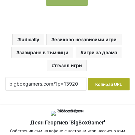
ludically
езиково независими игри
завиране в тъмници
игри за двама
пъзел игри
Копирай URL
Деян Георгиев 'BigBoxGamer'
Собственик съм на кафене с настолни игри насочено към