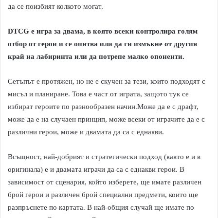
да се поизбият колкото могат.
DTCG е игра за двама, в която всеки контролира голям
отбор от герои и се опитва или да ги измъкне от другия
край на лабиринта или да потрепе малко опоненти.
Сетъпът е протяжен, но не е скучен за тези, които подходят с
мисъл и планиране. Това е част от играта, защото тук се
избират героите по разнообразен начин.Може да е с драфт,
може да е на случаен принцип, може всеки от играчите да е с
различни герои, може и двамата да са с еднакви.
Всъщност, най-добрият и стратегически подход (както е и в
оригинала) е и двамата играчи да са с еднакви герои. В
зависимост от сценария, който изберете, ще имате различен
брой герои и различен брой специални предмети, които ще
разпръснете по картата. В най-общия случай ще имате по