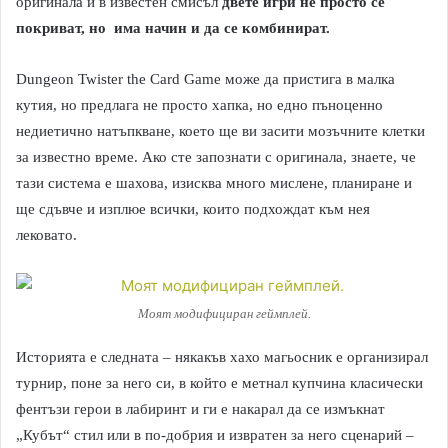
оригинала и в известен смисъл
двете игри не просто се
покриват, но има начин и да се комбинират.
Dungeon Twister the Card Game може да пристига в малка
кутия, но предлага не просто хапка, но едно пъноценно
недиетично натъпкване, което ще ви засити мозъчните клетки
за известно време. Ако сте запознати с оригинала, знаете, че
тази система е шахова, изисква много мислене, планиране и
ще сдъвче и изплюе всички, които подхождат към нея
лековато.
Моят модифициран геймплей.
Историята е следната – някакъв хахо магьосник е организирал
турнир, поне за него си, в който е метнал купчина класически
фентъзи герои в лабиринт и ги е накарал да се измъкнат
„Кубът“ стил или в по-добрия и извратен за него сценарий –