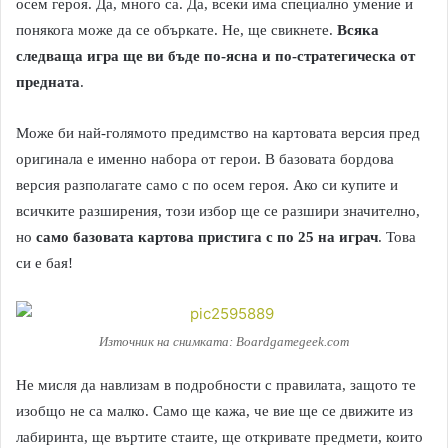
осем героя. Да, много са. Да, всеки има специално умение и
понякога може да се объркате. Не, ще свикнете.
Всяка
следваща игра ще ви бъде по-ясна и по-стратегическа от
предната
.
Може би най-голямото предимство на картовата версия пред
оригинала е именно набора от герои. В базовата бордова
версия разполагате само с по осем героя. Ако си купите и
всичките разширения, този избор ще се разшири значително,
но
само базовата картова пристига с по 25 на играч
. Това
си е бая!
Източник на снимката: Boardgamegeek.com
Не мисля да навлизам в подробности с правилата, защото те
изобщо не са малко. Само ще кажа, че вие ще се движите из
лабиринта, ще въртите стаите, ще откривате предмети, които