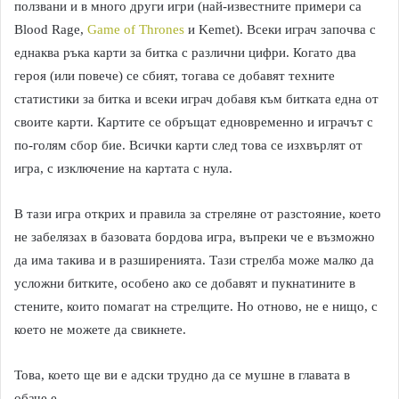
ползвани и в много други игри (най-известните примери са
Blood Rage,
Game of Thrones
и Kemet). Всеки играч започва с
еднаква ръка карти за битка с различни цифри. Когато два
героя (или повече) се сбият, тогава се добавят техните
статистики за битка и всеки играч добавя към битката една от
своите карти. Картите се обръщат едновременно и играчът с
по-голям сбор бие. Всички карти след това се изхвърлят от
игра, с изключение на картата с нула.
В тази игра открих и правила за стреляне от разстояние, което
не забелязах в базовата бордова игра, въпреки че е възможно
да има такива и в разширенията. Тази стрелба може малко да
усложни битките, особено ако се добавят и пукнатините в
стените, които помагат на стрелците. Но отново, не е нищо, с
което не можете да свикнете.
Това, което ще ви е адски трудно да се мушне в главата в
обаче е…