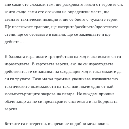
вие сами сте сложили там, ще разкривате някои от героите си,
които също сами сте сложили на определени места, ще
заемате тактически позиции и ще се биете с чуждите герои.
Ще прескачате трапове, ще катерите/разбивате/прелетявате
стени, ще се озовавате в капани, ще се заклещвате и ще
дебнете…
В базовата игра имате три действия на ход и ако искате си ги
изразходвате. В картовата версия, ако не си изразходвате
действията, те се запазват за следващия ход и така можете да
си ги трупате. Тази малка промяна увеличава изключително
тактическите възможности на така или иначе един от най-
мозъкостъргащите зверове на пазара. Не виждам причина
обаче защо да не си прехвърлите системата и на бордовата
версия.
Битките са интересни, въпреки че подобни механики са