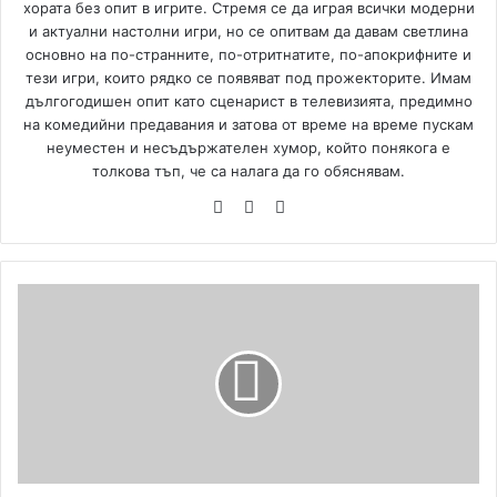
хората без опит в игрите. Стремя се да играя всички модерни
и актуални настолни игри, но се опитвам да давам светлина
основно на по-странните, по-отритнатите, по-апокрифните и
тези игри, които рядко се появяват под прожекторите. Имам
дългогодишен опит като сценарист в телевизията, предимно
на комедийни предавания и затова от време на време пускам
неуместен и несъдържателен хумор, който понякога е
толкова тъп, че са налага да го обяснявам.
We
Fa
Yo
bsi
ce
uT
te
bo
ub
ok
e
M
u
l
t
i
u
n
i
v