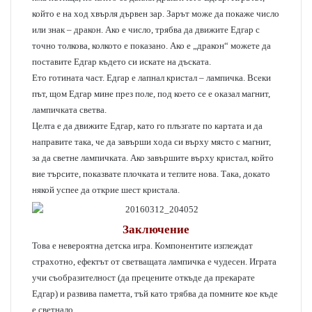
който е на ход хвърля дървен зар. Зарът може да покаже число
или знак – дракон. Ако е число, трябва да движите Едгар с
точно толкова, колкото е показано. Ако е „дракон“ можете да
поставите Едгар където си искате на дъската.
Ето готината част. Едгар е лапнал кристал – лампичка. Всеки
път, щом Едгар мине през поле, под което се е оказал магнит,
лампичката светва.
Целта е да движите Едгар, като го плъзгате по картата и да
направите така, че да завърши хода си върху място с магнит,
за да светне лампичката. Ако завършите върху кристал, който
вие търсите, показвате плочката и теглите нова. Така, докато
някой успее да открие шест кристала.
Заключение
Това е невероятна детска игра. Компонентите изглеждат
страхотно, ефектът от светващата лампичка е чудесен. Играта
учи съобразителност (да прецените откъде да прекарате
Едгар) и развива паметта, тъй като трябва да помните кое къде
е светнало.