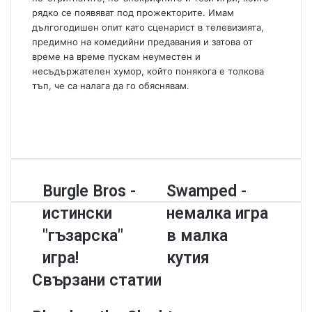
рядко се появяват под прожекторите. Имам
дългогодишен опит като сценарист в телевизията,
предимно на комедийни предавания и затова от
време на време пускам неуместен и
несъдържателен хумор, който понякога е толкова
тъп, че са налага да го обяснявам.
W
e
F
b
a
Y
s
c
o
i
e
u
t
b
T
B
Burgle Bros -
S
Swamped -
e
o
u
u
w
o
b
истински
немалка игра
r
a
k
e
g
m
"гъзарска"
в малка
l
p
игра!
кутия
e
e
B
d
Свързани статии
r
-
o
н