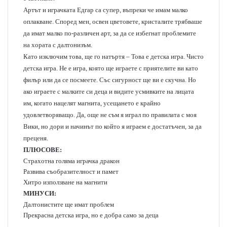
Артът и играчката Едгар са супер, въпреки че имам малко
оплакване. Според мен, освен цветовете, кристалите трябваше
да имат малко по-различен арт, за да се избегнат проблемите
на хората с далтонизъм.
Като изключим това, ще го натъртя – Това е детска игра. Чисто
детска игра. Не е игра, която ще играете с приятелите ви като
филър или да се посмеете. Със сигурност ще ви е скучна. Но
ако играете с малките си деца и видите усмивките на лицата
им, когато нацелят магнита, усещането е крайно
удовлетворяващо. Да, още не съм я играл по правилата с моя
Вики, но дори и начинът по който я играем е достатъчен, за да
преценя.
ПЛЮСОВЕ:
Страхотна голяма играчка дракон
Развива съобразителност и памет
Хитро използване на магнити
МИНУСИ:
Далтонистите ще имат проблем
Прекрасна детска игра, но е добра само за деца