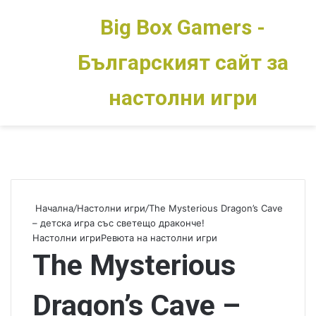
Big Box Gamers -
Българският сайт за
Меню
Switch skin
настолни игри
Начална
/
Настолни игри
/
The Mysterious Dragon’s Cave
– детска игра със светещо драконче!
Настолни игри
Ревюта на настолни игри
The Mysterious
Dragon’s Cave –