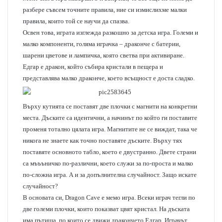
разбере съвсем точните правила, ние си измислихме малки
правила, които той се научи да спазва.
Освен това, играта изглежда разкошно за детска игра. Големи и
малко компоненти, голяма играчка – драконче с батерии,
шарени цветове и лампичка, която светва при активиране.
Едгар е дракон, който събира кристали в пещера и
представлява малко драконче, което всъщност е доста сладко.
Върху кутията се поставят две плочки с магнити на конкретни
места. Дъските са идентични, а начинът по който ги поставите
променя тотално цялата игра. Магнитите не се виждат, така че
никога не знаете как точно поставяте дъските. Върху тях
поставяте основното табло, което е двустранно. Двете страни
са мъъъничко по-различни, което служи за по-проста и малко
по-сложна игра. А и за допълнителна случайност. Защо искате
случайност?
В основата си, Dragon Cave е мемо игра. Всеки играч тегли по
две големи плочки, които показват цвят кристал. На дъската
има пътища, по които се движи дракончето Едгар. Играчът,