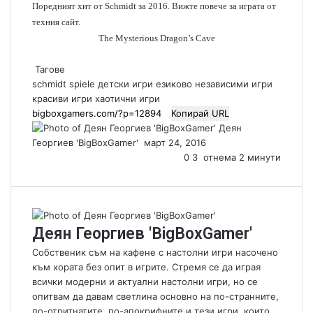
Поредният хит от Schmidt за 2016. Вижте повече за играта от
техния сайт.
The Mysterious Dragon’s Cave
Тагове
schmidt spiele
детски игри
езиково независими игри
красиви игри
хаотични игри
Копирай URL
Деян
Георгиев 'BigBoxGamer'
S
март 24, 2016
e
0
3
отнема 2 минути
n
d
a
n
Деян Георгиев 'BigBoxGamer'
e
m
Собственик съм на кафене с настолни игри насочено
a
към хората без опит в игрите. Стремя се да играя
i
всички модерни и актуални настолни игри, но се
l
опитвам да давам светлина основно на по-странните,
по-отритнатите, по-апокрифните и тези игри, които