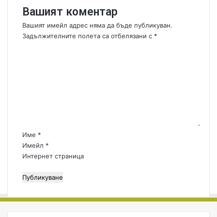
г
Вашият коментар
р
а
Вашият имейл адрес няма да бъде публикуван.
!
Задължителните полета са отбелязани с
*
К
о
м
е
н
т
а
р
:
Име
*
*
Имейл
*
Интернет страница