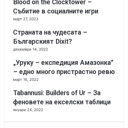
Blood on the Clocktower –
s
е
-
м
Събитие в социалните игри
и
а
март 27, 2023
с
л
т
к
Страната на чудесата –
и
а
н
и
Българският Dixit?
с
г
декември 14, 2022
к
р
и
а
„Уруку – експедиция Амазонка“
"
в
г
м
– едно много пристрастно ревю
ъ
а
март 16, 2022
з
л
а
к
Tabannusi: Builders of Ur – За
р
а
с
к
феновете на екселски таблици
к
у
януари 24, 2022
а
т
"
и
и
я