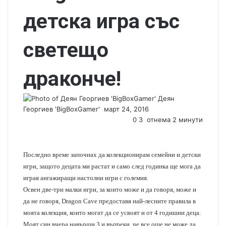
детска игра със
светещо
драконче!
Деян
Георгиев 'BigBoxGamer'
S
март 24, 2016
e
0
3
отнема 2 минути
n
d
a
Последно време започнах да колекционирам семейни и детски
n
игри, защото децата ми растат и само след годинка ще мога да
e
играя ангажиращи настолни игри с големия.
m
Освен две-три малки игри, за които може и да говоря, може и
a
да не говоря, Dragon Cave предоставя най-лесните правила в
i
моята колекция, които могат да се усвоят и от 4 годишни деца.
l
Моят син вчера навърши 3 и въпреки, че все още не може да