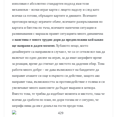
използван е абсолютно стандартен подход към този
механизъм – всеки играе карти с лицето надолу и след като
всички са готови, обръщате картите и движите. Всичките
преговори между играчите обаче, всичките разпръсквания по
картата и бягства по тъча, всичките напечени ситуации и
разминавания с маршала правят ситуацията много динамична
и
наистина е много трудно дори да предположиш кой какво
ще направи в даден момент.
Хубавото нещо, което
дизайнерите са направили в случая е, че са се сетили все пак да
включат по едно дискче на играч, за да имат шерифите време
за реакция, време да стигнат до мястото на дадения обир. Това
работи много добре – не дава възможност на бандитите да
направят атаките си още в първото си действие, защото ако
направят така, възможността за противодействие е голяма и си
увеличават много шансовете да бъдат вкарани в затвора.
Вместо това, те трябва да издебнат момента и мястото, така че
всичко да сработи по план, но дори тогава не е сигурно, че
шерифа няма да им е дошъл на гости преди това.