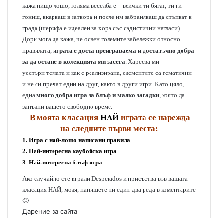
кажа нищо лошо, голяма веселба е – всички ти бягат, ти ги
гониш, вкарваш в затвора и после им забраняваш да стъпват в
града (шерифа е идеален за хора със садистични нагласи).
Дори мога да кажа, че освен големите забележки относно
правилата,
играта е доста преиграваема и достатъчно добра
за да остане в колекцията ми засега
. Харесва ми
уестърн темата и как е реализирана, елементите са тематични
и не си пречат един на друг, както в други игри. Като цяло,
една
много добра игра за блъф и малко загадки
, която да
запълни вашето свободно време.
В моята класация
НАЙ
играта се нарежда
на следните първи места:
1. Игра с най-лошо написани правила
2. Най-интересна каубойска игра
3. Най-интересна блъф игра
Ако случайно сте играли Desperados и присъства във вашата
класация НАЙ, моля, напишете ни един-два реда в коментарите
🙂
Дарение за сайта