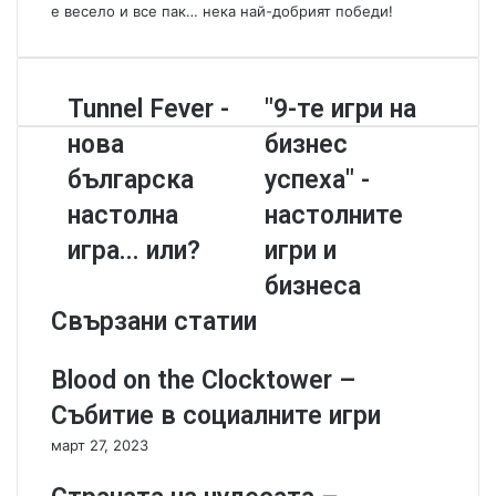
е весело и все пак… нека най-добрият победи!
T
Tunnel Fever -
"
"9-те игри на
u
9
нова
бизнес
n
-
n
т
българска
успеха" -
e
е
настолна
настолните
l
и
F
г
игра... или?
игри и
e
р
бизнеса
v
и
e
н
Свързани статии
r
а
-
б
Blood on the Clocktower –
н
и
о
з
Събитие в социалните игри
в
н
март 27, 2023
а
е
б
с