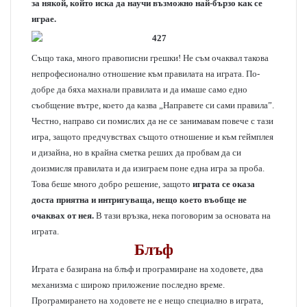
за някой, който иска да научи възможно най-бързо как се
играе.
Също така, много правописни грешки! Не съм очаквал такова
непрофесионално отношение към правилата на играта. По-
добре да бяха махнали правилата и да имаше само едно
съобщение вътре, което да казва „Направете си сами правила”.
Честно, направо си помислих да не се занимавам повече с тази
игра, защото предчувствах същото отношение и към геймплея
и дизайна, но в крайна сметка реших да пробвам да си
доизмисля правилата и да изиграем поне една игра за проба.
Това беше много добро решение, защото
играта се оказа
доста приятна и интригуваща, нещо което въобще не
очаквах от нея.
В тази връзка, нека поговорим за основата на
играта.
Блъф
Играта е базирана на блъф и програмиране на ходовете, два
механизма с широко приложение последно време.
Програмирането на ходовете не е нещо специално в играта,