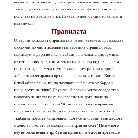
впечатление и понеже целта е да ви опиша всичко максимално
точно, ще се опитам да ви въвлека в атмосферата, която се
получава по време на игра. Нека започнем от самото начало, а
именно с…
Правилата
Отваряме книжката с правилата и четем. Четенето продължава
около час до час и половина (за десетина страници текст
максимум, и дори не е на китайски) и полезната информация
от него се свежда до по-малко от половината игра. За да съм
по-точен, ще спомена само няколко примера за тази доста
добре компресирана и орязана представа за играта. Когато
някой обира банка, взима плочката на банката от борда и…
нищо друго не пише? Другите 10 плочки, които се заделят в
началото на играта не се ли използват за допълване на
празните места по картата? Казва ли ти някой, в правилата не
пише какво се случва. Кога се движат тези шерифи, които
трябва да помагат на маршала? Кога се изиграват тези дискове
с действия, когато се сложат или в края на хода?
Има много
неуточнени неща и трябва да призная че е доста дразнещо