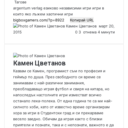
Тагове
argentum verlag
езиково независими игри
игри в
които яко лъжем
хаотични игри
Копирай URL
Камен Цветанов
S
март 20,
2015
0
3
отнема 4 минути
e
n
d
a
n
Камен Цветанов
e
m
Казвам се Камен, програмист съм по професия и
a
геймър по душа. През свободното си време се
i
занимавам с най-различни занимания,
l
преобладаващо играя футбол и свиря на китара, но
напоследък настолните игри изместват всичко
останало лека-полека. От една година те са ми най-
силното хоби, като от известно време организирам
хора за игри в Студентски град и си прекарваме
весело заедно. Обичам да играя както с близки
приятели и познати, така и с непознати, важното е да