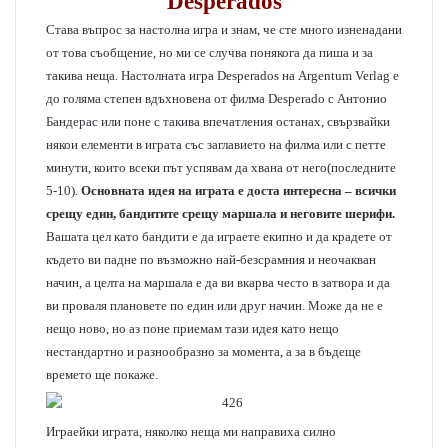
Desperados
Става въпрос за настолна игра и знам, че сте много изненадани
от това съобщение, но ми се случва понякога да пиша и за
такива неща. Настолната игра Desperados на Argentum Verlag е
до голяма степен вдъхновена от филма Desperado с Антонио
Бандерас или поне с такива впечатления останах, свързвайки
някои елементи в играта със заглавието на филма или с петте
минути, които всеки път успявам да хвана от него(последните
5-10).
Основната идея на играта е доста интересна – всички
срещу един, бандитите срещу маршала и неговите шерифи.
Вашата цел като бандити е да играете екипно и да крадете от
където ви падне по възможно най-безсрамния и неочакван
начин, а целта на маршала е да ви вкарва често в затвора и да
ви проваля плановете по един или друг начин. Може да не е
нещо ново, но аз поне приемам тази идея като нещо
нестандартно и разнообразно за момента, а за в бъдеще
времето ще покаже.
Играейки играта, няколко неща ми направиха силно