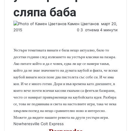
сляпа баба
Камен Цветанов
S
март 20,
2015
0
3
отнема 4 минути
e
n
d
a
Уестърн тематиката винаги е била нещо актуално, било то
n
десетки години след излизането на уестърн класики на пазара.
e
Ако питате който и да е човек, едва ли ще се намери такъв,
m
който да не знае значението на думата каубой и факта, че всеки
a
каубой винаги носи поне два пистолета със себе си. И че има
i
кон. И че е много готин. Дори и във времена като днешните, в
l
които вече почти всички касови екшъни са фентъзи базирани,
често се намират привърженици на каубойската идея. Разбира
се, това не подминава и света на настолните игри, така че нека
хвърлим поглед на нещо сравнително ново и интересно.
Можете да видите нашите ревюта на други уестърн игри.
Nowheresville
Colt Express