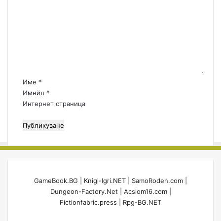
о
.
и
м
и
б
е
л
и
н
и
з
т
?
н
а
е
р
с
:
а
Име
*
*
Имейл
*
Интернет страница
GameBook.BG
|
Knigi-Igri.NET
|
SamoRoden.com
|
Dungeon-Factory.Net
|
Acsiom16.com
|
Fictionfabric.press
|
Rpg-BG.NET