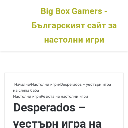
Big Box Gamers -
Българският сайт за
Меню
Switch skin
настолни игри
Начална
/
Настолни игри
/
Desperados – уестърн игра
на сляпа баба
Настолни игри
Ревюта на настолни игри
Desperados –
уестърн игра на