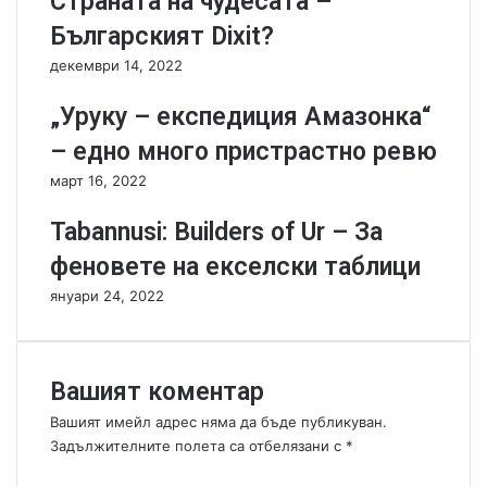
Страната на чудесата –
ъ
у
л
с
Българският Dixit?
г
п
декември 14, 2022
а
е
р
х
„Уруку – експедиция Амазонка“
с
а
к
"
– едно много пристрастно ревю
а
-
март 16, 2022
н
н
а
а
Tabannusi: Builders of Ur – За
с
с
т
т
феновете на екселски таблици
о
о
януари 24, 2022
л
л
н
н
а
и
и
т
Вашият коментар
г
е
р
и
Вашият имейл адрес няма да бъде публикуван.
а
г
Задължителните полета са отбелязани с
*
.
р
К
.
и