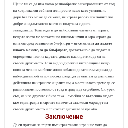
Щеше ми се да има малко разнообразие в изиграванията от ход
на ход, някакви събития или просто нещо като умения, но
дори без тях може да се каже, че играта работи изключително
добре и надлъгването което се получава е доста
завладяващо.Това води и до най-силният елемент от играта,
нещото което ме впечатли по някакъв начин и кара играта да
изпъква сред останалите блъф игри –
не се налага да лъжете
някого в очите, за да блъфирате
, достатъчно е да гледате в
определена част на картата, докато планирате хода си на
съвсем друг място. Този вид индиректна интеракция е нещо
ново за мен, но ми беше много забавно докато съм маршал да
наблюдавам кой на коя посока гледа, да се опитам да разпозная
действията на играчите и целите им, а в останалото време да се
разминаваме постоянно от град в град и да се дебнем. Сигурен
съм, че и за другите е било така – смеейки се вътрешно гледат
към един град, а в картите си вече са заложили маршрут на
съвсем друго място и приготвят дискчето за кражба.
Заключение
Да си призная, за първи път играя такава игра и не мога да