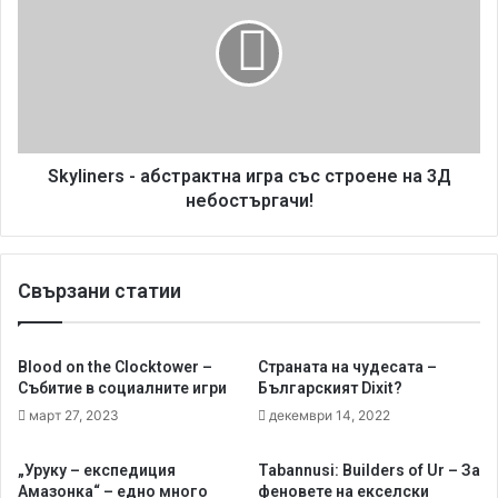
и
y
к
l
а
i
к
n
н
e
я
r
к
s
о
-
Skyliners - абстрактна игра със строене на 3Д
л
а
небостъргачи!
к
б
о
с
б
т
Свързани статии
ъ
р
л
а
г
к
а
т
Blood on the Clocktower –
Страната на чудесата –
р
н
Събитие в социалните игри
Българският Dixit?
и
а
март 27, 2023
декември 14, 2022
с
и
е
г
„Уруку – експедиция
Tabannusi: Builders of Ur – За
н
р
Амазонка“ – едно много
феновете на екселски