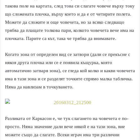
такова поле на картата, след това си слагате човече върху току
що сложената плочка, върху което и да е от четирите полета.
Можете да сложите и още човечета, но за всяко следващо
трябва да плащате толкова пари, колкото човечета вече има на
плочката. Парите са кът, така че трябва да внимавате.
Когато зона от определен вид се затвори (дали се прекъсне с
някоя друга плочка или се е появила къщурка, която
автоматично затваря зона), се гледа кой колко и какви човечета
има в тази зона и се разделят точките спрямо малка табличка.
Няма да навлизам в точкуването.
Разликата от Каркасон е, че тук слагането на човечета е по-
просто. Няма значение дали вече някой е на тази зона, вие
можете също да слагате. Всеки играч има три различни