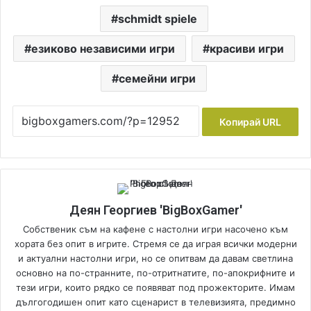
schmidt spiele
езиково независими игри
красиви игри
семейни игри
Копирай URL
Деян Георгиев 'BigBoxGamer'
Собственик съм на кафене с настолни игри насочено към
хората без опит в игрите. Стремя се да играя всички модерни
и актуални настолни игри, но се опитвам да давам светлина
основно на по-странните, по-отритнатите, по-апокрифните и
тези игри, които рядко се появяват под прожекторите. Имам
дългогодишен опит като сценарист в телевизията, предимно