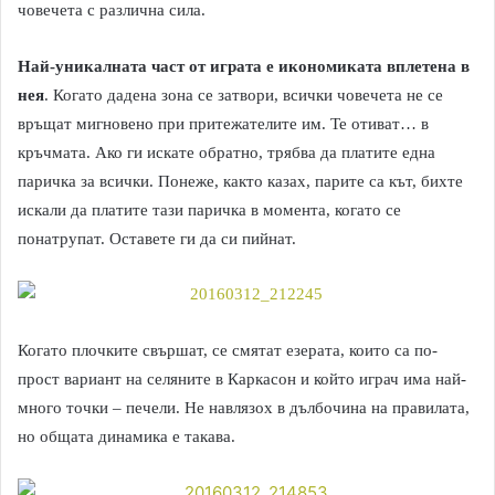
човечета с различна сила.
Най-уникалната част от играта е икономиката вплетена в
нея
. Когато дадена зона се затвори, всички човечета не се
връщат мигновено при притежателите им. Те отиват… в
кръчмата. Ако ги искате обратно, трябва да платите една
паричка за всички. Понеже, както казах, парите са кът, бихте
искали да платите тази паричка в момента, когато се
понатрупат. Оставете ги да си пийнат.
Когато плочките свършат, се смятат езерата, които са по-
прост вариант на селяните в Каркасон и който играч има най-
много точки – печели. Не навлязох в дълбочина на правилата,
но общата динамика е такава.