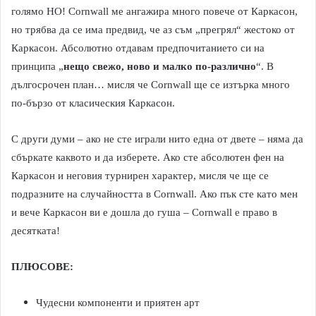
голямо НО! Cornwall ме ангажира много повече от Каркасон,
но трябва да се има предвид, че аз съм „прегрял“ жестоко от
Каркасон. Абсолютно отдавам предпочитанието си на
принципа „
нещо свежо, ново и малко по-различно
“. В
дългосрочен план… мисля че Cornwall ще се изтърка много
по-бързо от класическия Каркасон.
С други думи – ако не сте играли нито една от двете – няма да
сбъркате каквото и да изберете. Ако сте абсолютен фен на
Каркасон и неговия турнирен характер, мисля че ще се
подразните на случайността в Cornwall. Ако пък сте като мен
и вече Каркасон ви е дошла до гуша – Cornwall е право в
десятката!
ПЛЮСОВЕ:
Чудесни компоненти и приятен арт