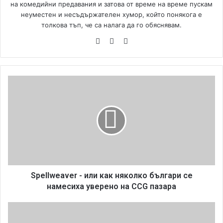
на комедийни предавания и затова от време на време пускам
неуместен и несъдържателен хумор, който понякога е
толкова тъп, че са налага да го обяснявам.
We
Fa
Yo
bsi
ce
uT
te
bo
ub
ok
e
S
p
e
l
l
w
e
a
v
e
Spellweaver - или как няколко българи се
r
намесиха уверено на CCG пазара
-
и
S
л
k