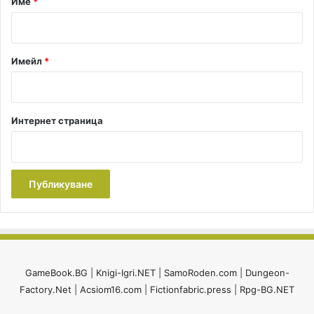
Име
*
а
р
:
р
г
*
а
а
ч
Имейл
*
и
!
Интернет страница
GameBook.BG
|
Knigi-Igri.NET
|
SamoRoden.com
|
Dungeon-
Factory.Net
|
Acsiom16.com
|
Fictionfabric.press
|
Rpg-BG.NET