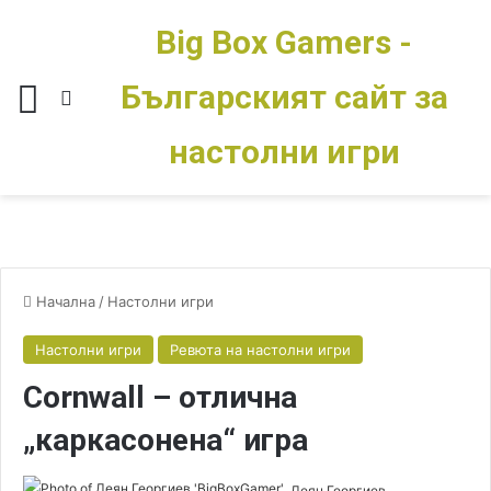
Big Box Gamers -
Българският сайт за
Меню
Switch skin
настолни игри
Начална
/
Настолни игри
Настолни игри
Ревюта на настолни игри
Cornwall – отлична
„каркасонена“ игра
Деян Георгиев