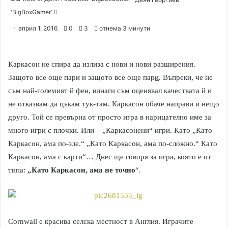
'BigBoxGamer'
S
e
април 1, 2016
0
3
отнема 3 минути
n
d
a
Каркасон не спира да излиза с нови и нови разширения.
n
Защото все още пари и защото все още пар
и
. Въпреки, че не
e
съм най-големият й фен, винаги съм оценявал качествата й и
m
не отказвам да цъкам тук-там. Каркасон обаче направи и нещо
a
друго. Той се превърна от просто игра в нарицателно име за
i
много игри с плочки. Или – „Каркасонени“ игри. Като „Като
l
Каркасон, ама по-зле.“ „Като Каркасон, ама по-сложно.“ Като
Каркасон, ама с карти“… Днес ще говоря за игра, която е от
типа:
„Като Каркасон, ама не точно
“.
Cornwall e красива селска местност в Англия. Играчите