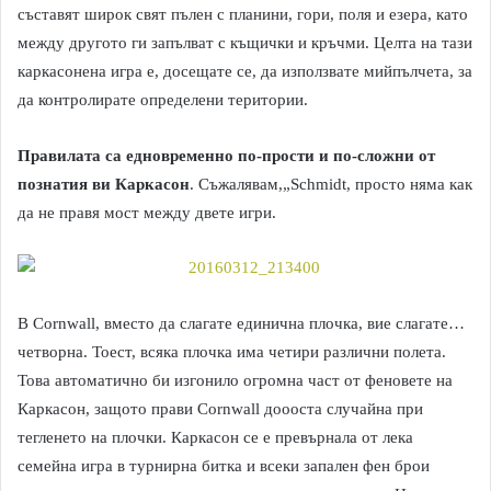
съставят широк свят пълен с планини, гори, поля и езера, като
между другото ги запълват с къщички и кръчми. Целта на тази
каркасонена игра е, досещате се, да използвате мийпълчета, за
да контролирате определени територии.
Правилата са едновременно по-прости и по-сложни от
познатия ви Каркасон
. Съжалявам,„Schmidt, просто няма как
да не правя мост между двете игри.
В Cornwall, вместо да слагате единична плочка, вие слагате…
четворна. Тоест, всяка плочка има четири различни полета.
Това автоматично би изгонило огромна част от феновете на
Каркасон, защото прави Cornwall доооста случайна при
тегленето на плочки. Каркасон се е превърнала от лека
семейна игра в турнирна битка и всеки запален фен брои