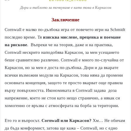
Дори и таблото за точкуване е като това в Каркасон
Заключение
Cornwall е малко по-дълбока игра от повечето игри на Schmidt
последно време. Тя
изисква мислене, преценка и поемане
на рискове
. Въпреки че на теория, даже и на практика,
Cornwall нескрито наподобява Каркасон, за мен усещането
беше сравнително различно. Cornwall е много по-случайна от
Каркасон, но за мен е доста по-дълбока. Дори и да вкарате
всички възможни модули на Каркасон, това няма да промени
основната концепция, защото те просто вкарват още правила
върху повърхността. Икономиката в Cornwall задава доза
напрежение, което не стои като нещо странично, а някак си
хомогенно се връзва с атмосферата на борба за територии.
Ето го и въпросът.
Cornwall или Каркасон?
Хм… Не обичам
да бъда комформист, затова ще кажа – Cornwall, но с едно