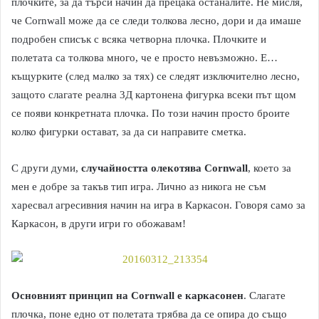
плочките, за да търси начин да прецака останалите. Не мисля,
че Cornwall може да се следи толкова лесно, дори и да имаше
подробен списък с всяка четворна плочка. Плочките и
полетата са толкова много, че е просто невъзможно. Е…
къщурките (след малко за тях) се следят изключително лесно,
защото слагате реална 3Д картонена фигурка всеки път щом
се появи конкретната плочка. По този начин просто броите
колко фигурки остават, за да си направите сметка.
С други думи,
случайността олекотява Cornwall
, което за
мен е добре за такъв тип игра. Лично аз никога не съм
харесвал агресивния начин на игра в Каркасон. Говоря само за
Каркасон, в други игри го обожавам!
Основният принцип на Cornwall е каркасонен
. Слагате
плочка, поне едно от полетата трябва да се опира до също