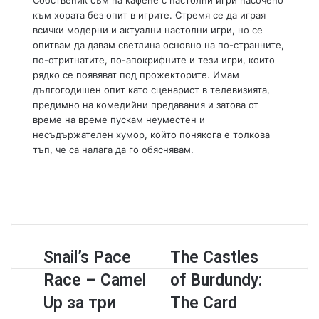
Собственик съм на кафене с настолни игри насочено
a
към хората без опит в игрите. Стремя се да играя
i
всички модерни и актуални настолни игри, но се
l
опитвам да давам светлина основно на по-странните,
по-отритнатите, по-апокрифните и тези игри, които
рядко се появяват под прожекторите. Имам
дългогодишен опит като сценарист в телевизията,
предимно на комедийни предавания и затова от
време на време пускам неуместен и
несъдържателен хумор, който понякога е толкова
тъп, че са налага да го обяснявам.
W
e
F
b
a
Y
s
c
o
i
e
u
t
b
T
S
Snail’s Pace
T
The Castles
e
o
u
n
h
o
b
Race – Camel
of Burdundy:
a
e
k
e
i
C
Up за три
The Card
l
a