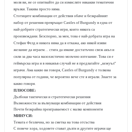
моля ви, не се опитвайте да си измисляте някакви тематични
връзки. Такива просто няма.
Стотиците комбинации от действия обаче и безкрайният
набор от решения превръщат Castles of Burgundy в една от
най-добрите стратегически игри, които някога са
произвеждани. Безспорно, за мен, това е най-добрата игра на
Стефан Фелд и никога няма да я откажа, ако някой изяви
желание да играем… стига да имаме достатъчно свеж акъл и
сили за два часа мазохистично мозъчно изтезание. Това си е
геймърска игра и в никакъв случай не я предлагайте „кежуъл“
играчи. Ама какво ви говоря, Castles of Burgundy е толкова
популярна от години, че вероятно вече сте я играли. Знаете за
какво говоря.
ПЛЮСОВЕ:
Дълбоки тактически и стратегически решения
Възможности за вълнуващи комбинации от действия
Почти безкрайна преиграваемост с малко компоненти
МИНУСИ:
Темата е безлична, но за сметка на това отсъства
С повече хора, ходовете стават дълги и другите играчи ще