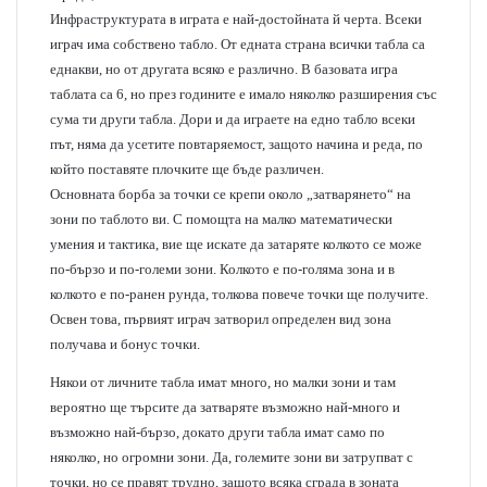
Инфраструктурата в играта е най-достойната й черта. Всеки
играч има собствено табло. От едната страна всички табла са
еднакви, но от другата всяко е различно. В базовата игра
таблата са 6, но през годините е имало няколко разширения със
сума ти други табла. Дори и да играете на едно табло всеки
път, няма да усетите повтаряемост, защото начина и реда, по
който поставяте плочките ще бъде различен.
Основната борба за точки се крепи около „затварянето“ на
зони по таблото ви. С помощта на малко математически
умения и тактика, вие ще искате да затаряте колкото се може
по-бързо и по-големи зони. Колкото е по-голяма зона и в
колкото е по-ранен рунда, толкова повече точки ще получите.
Освен това, първият играч затворил определен вид зона
получава и бонус точки.
Някои от личните табла имат много, но малки зони и там
вероятно ще търсите да затваряте възможно най-много и
възможно най-бързо, докато други табла имат само по
няколко, но огромни зони. Да, големите зони ви затрупват с
точки, но се правят трудно, защото всяка сграда в зоната