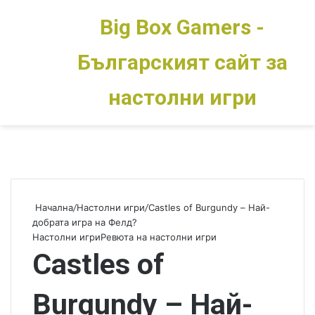
Big Box Gamers -
Българският сайт за
Меню
Switch skin
настолни игри
Начална
/
Настолни игри
/
Castles of Burgundy – Най-
добрата игра на Фелд?
Настолни игри
Ревюта на настолни игри
Castles of
Burgundy – Най-