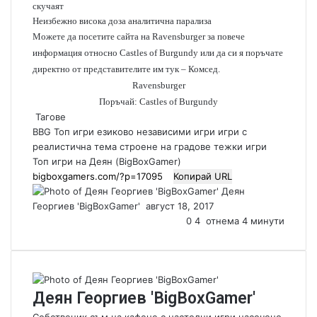
скучаят
Неизбежно висока доза аналитична парализа
Можете да посетите сайта на Ravensburger за повече
информация относно Castles of Burgundy или да си я поръчате
директно от представителите им тук – Комсед.
Ravensburger
Поръчай: Castles of Burgundy
Тагове
BBG Топ игри
езиково независими игри
игри с
реалистична тема
строене на градове
тежки игри
Топ игри на Деян (BigBoxGamer)
Копирай URL
Деян
Георгиев 'BigBoxGamer'
S
август 18, 2017
e
0
4
отнема 4 минути
n
d
a
n
Деян Георгиев 'BigBoxGamer'
e
m