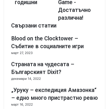
годишни
Game -
’
s
s
t
Достатъчно
P
l
различна!
a
e
c
s
Свързани статии
e
o
R
f
Blood on the Clocktower –
a
B
c
u
Събитие в социалните игри
e
r
март 27, 2023
–
d
C
u
Страната на чудесата –
a
n
m
d
Българският Dixit?
e
y
декември 14, 2022
l
:
U
T
„Уруку – експедиция Амазонка“
p
h
з
e
– едно много пристрастно ревю
а
C
март 16, 2022
т
a