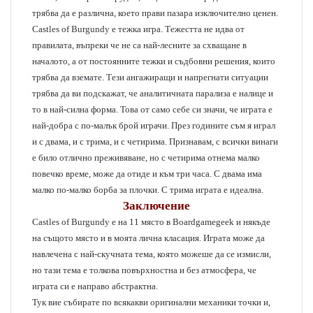
трябва да е различна, което прави пазара изключително ценен.
Castles of Burgundy е тежка игра. Тежестта не идва от
правилата, въпреки че не са най-лесните за схващане в
началото, а от постоянните тежки и съдбовни решения, които
трябва да вземате. Тези ангажиращи и напрегнати ситуации
трябва да ви подскажат, че аналитичната парализа е налице и
то в най-силна форма. Това от само себе си значи, че играта е
най-добра с по-малък брой играчи. През годините съм я играл
и с двама, и с трима, и с четирима. Признавам, с всички винаги
е било отлично преживяване, но с четирима отнема малко
повечко време, може да отиде и към три часа. С двама има
малко по-малко борба за плочки. С трима играта е идеална.
Заключение
Castles of Burgundy е на 11 място в Boardgamegeek и някъде
на същото място и в моята лична класация. Играта може да
навлечена с най-скучната тема, която можеше да се измисли,
но тази тема е толкова повърхностна и без атмосфера, че
играта си е направо абстрактна.
Тук вие събирате по всякакви оригинални механики точки и,