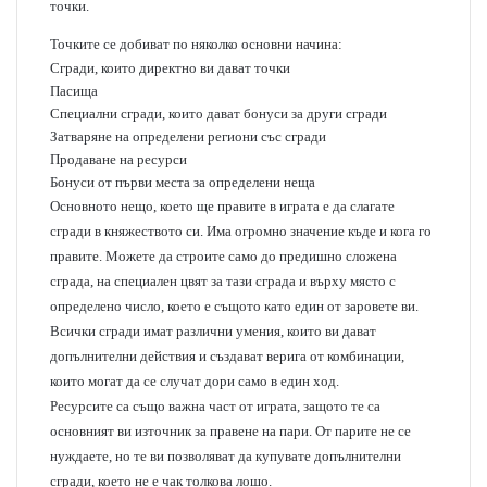
точки.
Точките се добиват по няколко основни начина:
Сгради, които директно ви дават точки
Пасища
Специални сгради, които дават бонуси за други сгради
Затваряне на определени региони със сгради
Продаване на ресурси
Бонуси от първи места за определени неща
Основното нещо, което ще правите в играта е да слагате
сгради в княжеството си. Има огромно значение къде и кога го
правите. Можете да строите само до предишно сложена
сграда, на специален цвят за тази сграда и върху място с
определено число, което е същото като един от заровете ви.
Всички сгради имат различни умения, които ви дават
допълнителни действия и създават верига от комбинации,
които могат да се случат дори само в един ход.
Ресурсите са също важна част от играта, защото те са
основният ви източник за правене на пари. От парите не се
нуждаете, но те ви позволяват да купувате допълнителни
сгради, което не е чак толкова лошо.