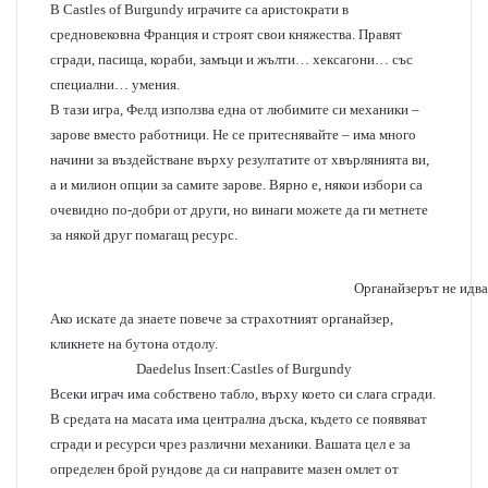
В Castles of Burgundy играчите са аристократи в
средновековна Франция и строят свои княжества. Правят
сгради, пасища, кораби, замъци и жълти… хексагони… със
специални… умения.
В тази игра, Фелд използва една от любимите си механики –
зарове вместо работници. Не се притеснявайте – има много
начини за въздействане върху резултатите от хвърлянията ви,
а и милион опции за самите зарове. Вярно е, някои избори са
очевидно по-добри от други, но винаги можете да ги метнете
за някой друг помагащ ресурс.
Органайзерът не идва 
Ако искате да знаете повече за страхотният органайзер,
кликнете на бутона отдолу.
Daedelus Insert:Castles of Burgundy
Всеки играч има собствено табло, върху което си слага сгради.
В средата на масата има централна дъска, където се появяват
сгради и ресурси чрез различни механики. Вашата цел е за
определен брой рундове да си направите мазен омлет от