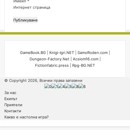
Имейл
*
ч
Интернет страница
н
а
!
GameBook.BG
|
Knigi-Igri.NET
|
SamoRoden.com
|
Dungeon-Factory.Net
|
Acsiom16.com
|
Fictionfabric.press
|
Rpg-BG.NET
© Copyright 2026, Всички права запазени
За нас
Екипът
Приятели
Контакти
Какво е настолна игра?
Back
to