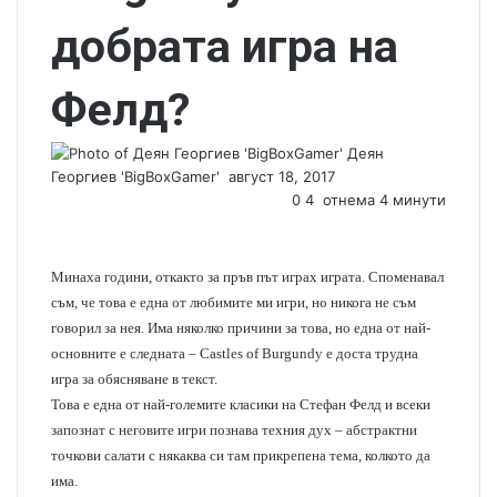
добрата игра на
Фелд?
Деян
Георгиев 'BigBoxGamer'
S
август 18, 2017
e
0
4
отнема 4 минути
n
d
a
Минаха години, откакто за пръв път играх играта. Споменавал
n
съм, че това е една от любимите ми игри, но никога не съм
e
говорил за нея. Има няколко причини за това, но една от най-
m
основните е следната – Castles of Burgundy е доста трудна
a
игра за обясняване в текст.
i
Това е една от най-големите класики на Стефан Фелд и всеки
l
запознат с неговите игри познава техния дух – абстрактни
точкови салати с някаква си там прикрепена тема, колкото да
има.