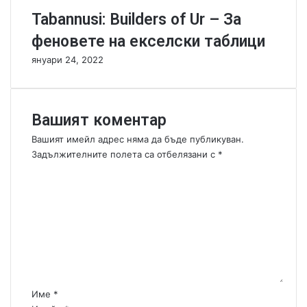
р
r
Tabannusi: Builders of Ur – За
и
d
г
G
феновете на екселски таблици
о
a
януари 24, 2022
д
m
и
e
ш
-
н
Д
Вашият коментар
и
о
с
Вашият имейл адрес няма да бъде публикуван.
т
Задължителните полета са отбелязани с
*
а
К
т
о
ъ
м
ч
е
н
н
о
т
р
а
а
р
з
:
л
Име
*
*
и