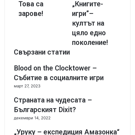
Това са
„Книгите-
a
н
s
о
зарове!
игри”–
o
м
култът на
n
е
s
н
цяло едно
-
ъ
поколение!
Т
т
о
„
Свързани статии
в
К
а
н
Blood on the Clocktower –
с
и
а
г
Събитие в социалните игри
з
и
март 27, 2023
а
т
р
е
Страната на чудесата –
о
-
в
и
Българският Dixit?
е
г
декември 14, 2022
!
р
и
„Уруку – експедиция Амазонка“
”