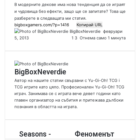
В модерните декове има нова тенденция да се играят
и чудовища без ефекти, защо ще се запитате? Това ще
разберете в следващата ми статия.
Копирай URL
BigBoxNeverdie
S
февруари
5, 2013
1
3
Отнема само 1 минута
e
n
d
a
n
BigBoxNeverdie
e
m
Автор на нашите статии свързани с Yu-Gi-Oh! TCG i
a
TCG игрите като цяло. Професионален Yu-Gi-Oh! TCG
i
играч. Занимава се с играта вече девет години като
l
главен организатор на събития и притежава дълбоки
познания в областта на играта.
S
Seasons -
Ф
Феноменът
e
е