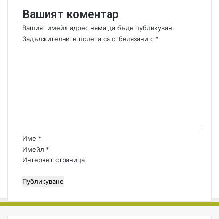
л
Вашият коментар
е
н
Вашият имейл адрес няма да бъде публикуван.
и
Задължителните полета са отбелязани с
*
е
К
!
о
м
е
н
т
а
р
:
Име
*
*
Имейл
*
Интернет страница