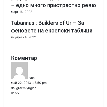
–
– едно много пристрастно ревю
к
март 16, 2022
у
л
Tabannusi: Builders of Ur – За
т
ъ
феновете на екселски таблици
т
януари 24, 2022
н
а
ц
я
Коментар
л
о
к
е
а
д
з
ivan
н
а
май 22, 2013 в 8:50 pm
о
:
da igraem yugioh
п
Reply
о
к
о