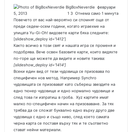
BigBoxNeverdie
S
февруари
5, 2013
1
3
Отнема само 1 минута
e
n
Повечето от вас най-вероятно си спомнят още от
d
преди седем-осем години, когато играехме на
a
улицата Yu-Gi-Oh! видовете карти бяха следните:
n
[slideshow_deploy id=’1412′]
e
Както всичко в този свят и нашата игра се променя и
m
подобрява. Вече освен базовите карти, които видяхте
a
по-горе ще можете да видите и новите такива:
i
[slideshow_deploy id=’1414′]
l
Всеки един вид от тези чудовища се призовава по
специфичен нов метод. Например Synchro
чудовищата се призовават като събереш звездите на
едно тюнер чудовище и едно нормално чудовище и
след това ги изпратиш в гроба. Xyz картите имат
малко по-специфичен начин на призоваване. За тях
трябва да се сложат буквално едно върху друго две
чудовища с едно и също ниво, след което самата
черна карта се поставя върху тях и те съответно
стават нейни материали.